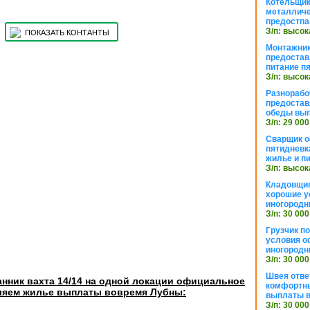
Котельщик
металличе
предостпа
З/п: высок
ПОКАЗАТЬ КОНТАНТЫ
Монтажник
предостав
питание п
З/п: высок
Разнорабо
предостав
обеды вы
З/п: 29 000
Сварщик 
пятидневк
жилье и п
З/п: высок
Кладовщи
хорошие у
иногородн
З/п: 30 000
Грузчик п
условия о
иногородн
З/п: 30 000
Швея отве
нник вахта 14/14 на одной локации официальное
комфортны
ляем жилье выплаты вовремя Лубны:
выплаты в
З/п: 30 000