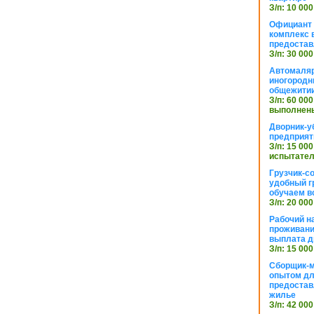
З/п: 10 000
Официант 
комплекс в
предостав
З/п: 30 000
Автомаляр
иногородн
общежити
З/п: 60 000
выполнены
Дворник-у
предприят
З/п: 15 000
испытател
Грузчик-с
удобный г
обучаем в
З/п: 20 000
Рабочий н
проживани
выплата д
З/п: 15 000
Сборщик-м
опытом дл
предоста
жилье
З/п: 42 000