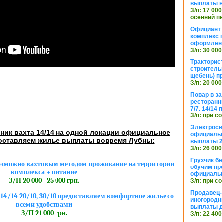
выплаты в
З/п: 17 000
осенний п
Официант 
комплекс 
оформлени
З/п: 30 000
Тракторис
строитель
щебень) п
З/п: 20 000
Повар в з
ресторанн
7/7, 14/14
З/п: при с
Электросв
ник вахта 14/14 на одной локации официальное
официальн
оставляем жилье выплаты вовремя Лубны:
выплаты 2
З/п: 26 000
Грузчик бе
озможно вахтовым методом проживание на территории
обучим пр
комплекса + питание
официальн
З/П 20 000 - 25 000 грн.
З/п: при с
Продавец-
4/14 20/10, 30/10 предоставляем комфортное жилье со
иногородн
всеми удобствами
выплаты 
З/П 21 000 грн.
З/п: 22 400