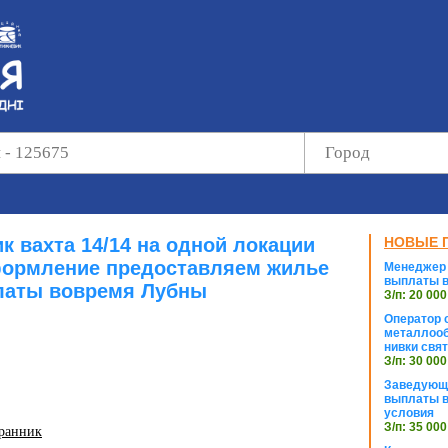
к вахта 14/14 на одной локации
НОВЫЕ 
ормление предоставляем жилье
Менеджер 
выплаты в
аты вовремя Лубны
З/п: 20 000
Оператор с
металлооб
нивки свя
З/п: 30 000
Заведующи
выплаты в
условия
З/п: 35 000
хранник