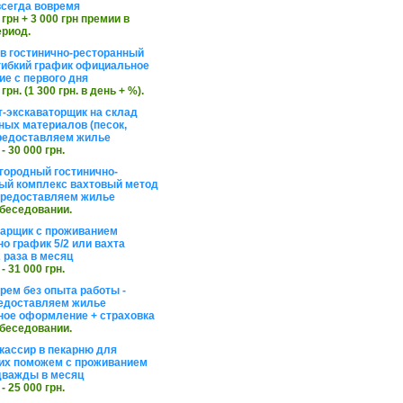
сегда вовремя
 грн + 3 000 грн премии в
ериод.
в гостинично-ресторанный
гибкий график официальное
е с первого дня
 грн. (1 300 грн. в день + %).
т-экскаваторщик на склад
ных материалов (песок,
редоставляем жилье
 - 30 000 грн.
агородный гостинично-
ый комплекс вахтовый метод
 предоставляем жилье
обеседовании.
арщик с проживанием
о график 5/2 или вахта
 раза в месяц
 - 31 000 грн.
рем без опыта работы -
едоставляем жилье
ое оформление + страховка
обеседовании.
кассир в пекарню для
их поможем с проживанием
дважды в месяц
 - 25 000 грн.