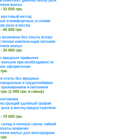
 комплекс glibivka family park
ляем жилье
 - 32 000 грн.
а вахтовый метод
ые и комфортные условия
ва раза в месяц
 - 40 000 грн
 возможно без опыта всему
стичная компенсация питания
ляем жилье
 - 30 000 грн.
ез вредных привычек
 жильем при необходимости
ное оформление
 грн.
 в отель без вредных
порядочная и трудолюбивая
 с проживанием и питанием
 грн. (1 000 грн. в смену)
монтажник
нструкций удобный график
 раза в месяц предоставляем
 - 70 000 грн.
 склад в ночную смену гибкий
платы вовремя
ляем жилье для иногородних
 грн