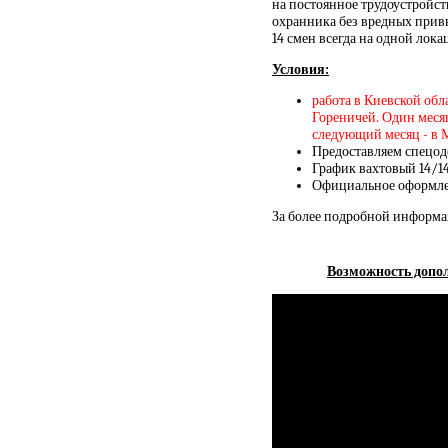
на постоянное трудоустройс
охранника без вредных прив
14 смен всегда на одной лок
Условия:
работа в Киевской обл
Гореничей. Один месяц
следующий месяц - в 
Предоставляем спецод
График вахтовый 14/1
Официальное оформлен
За более подробной информа
Возможность допол