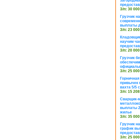
загородный
предостав
З/п: 30 000
Грузчик н
современн
выплаты д
З/п: 23 000
Кладовщик
научим ча
предостав
З/п: 20 000
Грузчик б
обеспечим
официаль
З/п: 25 000
Горничная
привычек 
вахта 5/5
З/п: 15 208
Сварщик-
металлоко
выплаты 2
жилье
З/п: 35 000
Грузчик на
график вы
предостав
З/п: 25 000