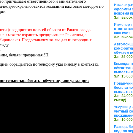
тво приглашаем ответственного и внимательного
Инженер-к
ычек для охраны объектов компании вахтовым методом по
оформим 
ации
вовремя п
З/п: высок
Инженер-т
ответстве
асти (предприятия по всей области от Ракитного до
наш счет
 вы можете охранять предприятие в Ракитном, а
З/п: высок
Мироновке). Предоставляем жилье для иногородних.
Автомойщ
ежду.
комфортны
4
обучаем п
ие, белая и прозрачная ЗП.
З/п: 25 000
цией обращайтесь по телефону указанному в контактах.
Комендант
обязатель
выплаты 
З/п: 15 000
нительно заработать - обучение, консультации:
Повар-уни
бесплатно
выплаты 
З/п: 24 000
смену)
Уборщица 
уютный хо
проживани
З/п: 10 000
Разнорабо
неделя че