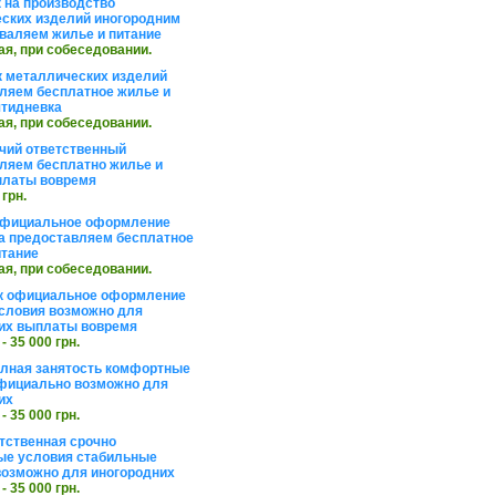
 на производство
ских изделий иногородним
валяем жилье и питание
ая, при собеседовании.
 металлических изделий
ляем бесплатное жилье и
ятидневка
ая, при собеседовании.
чий ответственный
ляем бесплатно жилье и
платы вовремя
 грн.
официальное оформление
а предоставляем бесплатное
итание
ая, при собеседовании.
к официальное оформление
словия возможно для
их выплаты вовремя
 - 35 000 грн.
олная занятость комфортные
фициально возможно для
их
 - 35 000 грн.
тственная срочно
е условия стабильные
озможно для иногородних
 - 35 000 грн.