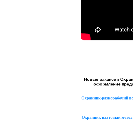
Новые вакансии Охран
оформление пред
Охранник-разнорабочий в
Охранник вахтовый метод 1