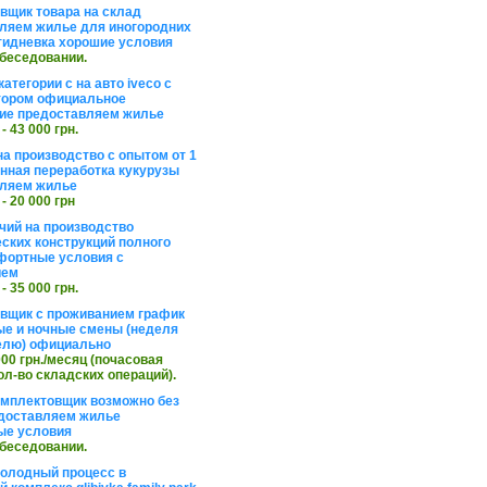
вщик товара на склад
ляем жилье для иногородних
тидневка хорошие условия
обеседовании.
атегории с на авто iveco с
тором официальное
ие предоставляем жилье
 - 43 000 грн.
на производство с опытом от 1
инная переработка кукурузы
ляем жилье
 - 20 000 грн
чий на производство
ских конструкций полного
фортные условия с
ием
 - 35 000 грн.
вщик с проживанием график
ные и ночные смены (неделя
елю) официально
 000 грн./месяц (почасовая
ол-во складских операций).
омплектовщик возможно без
доставляем жилье
ые условия
обеседовании.
холодный процесс в