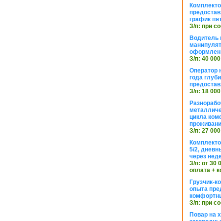
Комплекто
предостав
график пя
З/п: при с
Водитель к
манипуля
оформлен
З/п: 40 000
Оператор 
года глуб
предостав
З/п: 18 000
Разнорабо
металличе
цикла ком
проживан
З/п: 27 000
Комплекто
5/2, днев
через нед
З/п: от 30
оплата + к
Грузчик-к
опыта пре
комфортн
З/п: при с
Повар на 