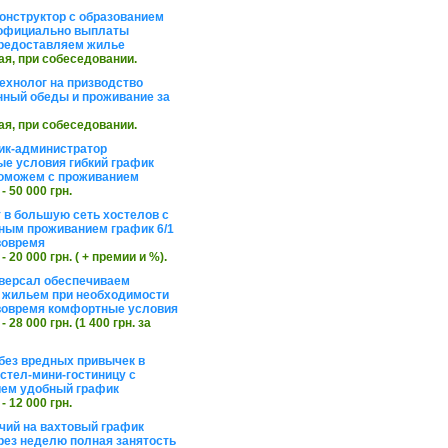
онструктор с образованием
официально выплаты
редоставляем жилье
ая, при собеседовании.
ехнолог на призводство
нный обеды и проживание за
ая, при собеседовании.
ик-администратор
е условия гибкий график
оможем с проживанием
 - 50 000 грн.
 в большую сеть хостелов с
ным проживанием график 6/1
вовремя
 - 20 000 грн. ( + премии и %).
версал обеспечиваем
 жильем при необходимости
вовремя комфортные условия
 - 28 000 грн. (1 400 грн. за
без вредных привычек в
стел-мини-гостиницу с
ем удобный график
 - 12 000 грн.
чий на вахтовый график
рез неделю полная занятость