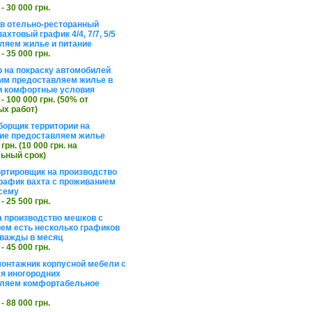
 - 30 000 грн.
в отельно-ресторанный
ахтовый график 4/4, 7/7, 5/5
ляем жилье и питание
 - 35 000 грн.
 на покраску автомобилей
им предоставляем жилье в
и комфортные условия
 - 100 000 грн. (50% от
х работ)
борщик территории на
ие предоставляем жилье
 грн. (10 000 грн. на
ьный срок)
ортировщик на производство
рафик вахта с проживанием
сему
 - 25 500 грн.
а производство мешков с
ем есть несколько графиков
важды в месяц
 - 45 000 грн.
онтажник корпусной мебели с
я иногородних
вляем комфортабельное
 - 88 000 грн.