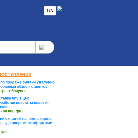
UA
ПОСТУПЛЕНИЯ
по продаже онлайн удаленно
орвремя обзвон клиентов
 грн. + бонусы.
танка чпу в цех
работки выплаты вовремя
тошин
 - 40 000 грн.
й складом на полный день
сегда вовремя комфортные
 грн.