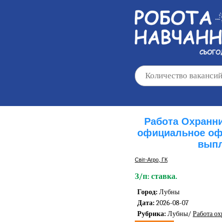
Работа Охранни
официальное оф
выпл
Світ-Агро, ГК
З/п: ставка.
Город:
Лубны
Дата:
2026-08-07
Рубрика:
Лубны/
Работа о