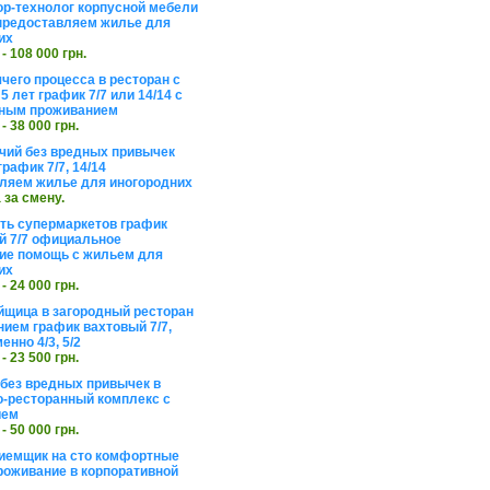
ор-технолог корпусной мебели
предоставляем жилье для
их
 - 108 000 грн.
чего процесса в ресторан с
5 лет график 7/7 или 14/14 с
ьным проживанием
 - 38 000 грн.
чий без вредных привычек
рафик 7/7, 14/14
ляем жилье для иногородних
а за смену.
еть супермаркетов график
 7/7 официальное
е помощь с жильем для
их
 - 24 000 грн.
щица в загородный ресторан
нием график вахтовый 7/7,
енно 4/3, 5/2
 - 23 500 грн.
без вредных привычек в
о-ресторанный комплекс с
ием
 - 50 000 грн.
иемщик на сто комфортные
роживание в корпоративной