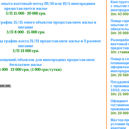
Конструкт
 опыта вахтовый метод 20/10 или 10/5 иногородним
с опытом 
предоставляется жилье
иногородн
З/П 15 000 - 20 000 грн.
З/п: 43 000
Повар горя
рафик 15/15 много объектов предоставляем жилье и
опытом от 
питание
обязател
З/П 8 000 - 15 000 грн.
З/п: 35 000
Разнорабо
да график вахта 21/21 предоставляем жилье и 3 разовое
вахтовый г
питание
предостав
З/П 13 000 грн.
З/п: ставк
Повар в с
мещений/объектов для иногородних предоставляем
плавающий
бесплатное жилье
оформлени
 000 - 12 000 грн, (1 000 грн/сутки)
иногородн
З/п: 20 500
Посудомой
ансии:
с прожива
10/10, посм
З/п: 21 000
Официант 
гостиничн
проживан
З/п: 20 000
Мастер-пр
условия п
квартире