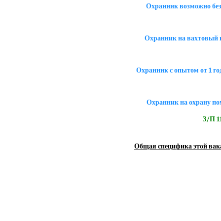
Охранник возможно без
Охранник на вахтовый г
Охранник с опытом от 1 го
Охранник на охрану по
З/П 11
Общая специфика этой вак