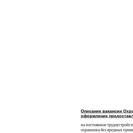
Описание вакансии Охра
оформление предоставл
на постоянное трудоустройс
охранника без вредных прив