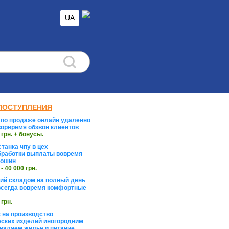
UA
ПОСТУПЛЕНИЯ
по продаже онлайн удаленно
орвремя обзвон клиентов
 грн. + бонусы.
танка чпу в цех
работки выплаты вовремя
тошин
 - 40 000 грн.
й складом на полный день
сегда вовремя комфортные
 грн.
 на производство
ских изделий иногородним
валяем жилье и питание