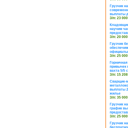
Грузчик н
современн
выплаты д
З/п: 23 000
Кладовщик
научим ча
предостав
З/п: 20 000
Грузчик б
обеспечим
официаль
З/п: 25 000
Горничная
привычек 
вахта 5/5
З/п: 15 208
Сварщик-
металлоко
выплаты 2
жилье
З/п: 35 000
Грузчик на
график вы
предостав
З/п: 25 000
Грузчик н
бесплатно