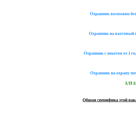
Охранник возможно без
Охранник на вахтовый г
Охранник с опытом от 1 го
Охранник на охрану по
З/П 11
Общая специфика этой вак