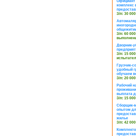
Официант 
комплекс в
предостав
З/п: 30 000
Автомаляр
иногородн
общежити
З/п: 60 000
выполнены
Дворник-у
предприят
З/п: 15 000
испытател
Грузчик-с
удобный г
обучаем в
З/п: 20 000
Рабочий н
проживани
выплата д
З/п: 15 000
Сборщик-м
опытом дл
предоста
жилье
З/п: 42 000
Комплекто
предостав