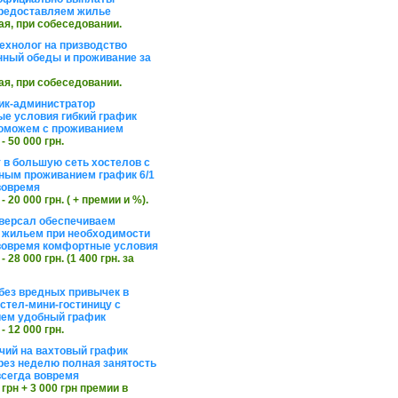
редоставляем жилье
ая, при собеседовании.
ехнолог на призводство
нный обеды и проживание за
ая, при собеседовании.
ик-администратор
е условия гибкий график
оможем с проживанием
 - 50 000 грн.
 в большую сеть хостелов с
ным проживанием график 6/1
вовремя
 - 20 000 грн. ( + премии и %).
версал обеспечиваем
 жильем при необходимости
вовремя комфортные условия
 - 28 000 грн. (1 400 грн. за
без вредных привычек в
стел-мини-гостиницу с
ем удобный график
 - 12 000 грн.
чий на вахтовый график
рез неделю полная занятость
сегда вовремя
 грн + 3 000 грн премии в