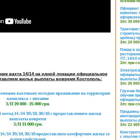
осенний п
Официант 
комплекс 
оформлени
З/п: 30 000
Тракторис
строитель
щебень) п
З/п: 20 000
Повар в з
ресторанн
7/7, 14/14
З/п: при с
Электросв
ник вахта 14/14 на одной локации официальное
официальн
тавляем жилье выплаты вовремя Костополь:
выплаты 2
З/п: 26 000
Грузчик бе
озможно вахтовым методом проживание на территории
обучим пр
комплекса + питание
официальн
З/П 20 000 - 25 000 грн.
З/п: при с
Продавец-
метод 14/14 20/10, 30/10 с предоставлением жилья
иногородн
выплаты вовремя
выплаты 
З/П 21 000 грн.
З/п: 22 400
Конструкт
4/14 20/10, 30/10 предоставляем комфортное жилье со
с опытом 
всеми удобствами