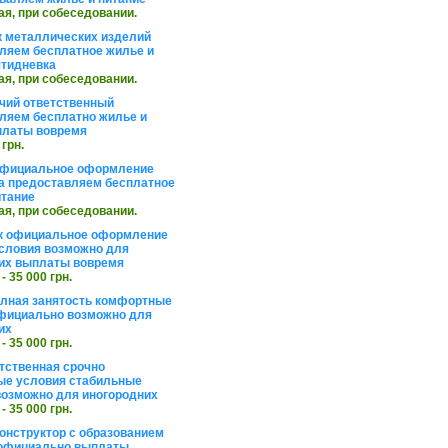
ая, при собеседовании.
 металлических изделий
ляем бесплатное жилье и
ятидневка
ая, при собеседовании.
чий ответственный
ляем бесплатно жилье и
платы вовремя
 грн.
официальное оформление
а предоставляем бесплатное
итание
ая, при собеседовании.
к официальное оформление
словия возможно для
их выплаты вовремя
 - 35 000 грн.
олная занятость комфортные
фициально возможно для
их
 - 35 000 грн.
тственная срочно
е условия стабильные
озможно для иногородних
 - 35 000 грн.
онструктор с образованием
официально выплаты