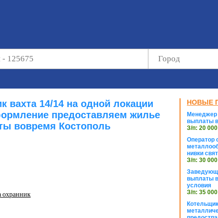
к вахта 14/14 на одной локации
НОВЫЕ 
ормление предоставляем жилье
Менеджер 
выплаты в
ты вовремя Костополь
З/п: 20 000
Оператор с
металлооб
нивки свя
З/п: 30 000
Заведующи
выплаты в
условия
З/п: 35 000
а охранник
Котельщик
металличе
предостпа