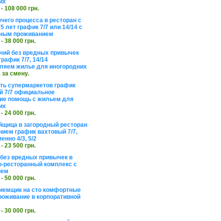
их
 - 108 000 грн.
чего процесса в ресторан с
5 лет график 7/7 или 14/14 с
ьным проживанием
 - 38 000 грн.
чий без вредных привычек
рафик 7/7, 14/14
ляем жилье для иногородних
а за смену.
еть супермаркетов график
 7/7 официальное
е помощь с жильем для
их
 - 24 000 грн.
щица в загородный ресторан
нием график вахтовый 7/7,
енно 4/3, 5/2
 - 23 500 грн.
без вредных привычек в
о-ресторанный комплекс с
ием
 - 50 000 грн.
иемщик на сто комфортные
роживание в корпоративной
 - 30 000 грн.