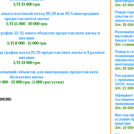
иногородн
З/П 21 000 грн.
З/п: 43 000
Повар горя
 опыта вахтовый метод 20/10 или 10/5 иногородним
опытом от 
предоставляется жилье
обязател
З/П 15 000 - 20 000 грн.
З/п: 35 000
Разнорабо
рафик 15/15 много объектов предоставляем жилье и
вахтовый г
питание
предостав
З/П 8 000 - 15 000 грн.
З/п: ставк
Повар в с
да график вахта 21/21 предоставляем жилье и 3 разовое
плавающий
питание
оформлени
З/П 13 000 грн.
иногородн
З/п: 20 500
мещений/объектов для иногородних предоставляем
Посудомой
бесплатное жилье
с прожива
 000 - 12 000 грн, (1 000 грн/сутки)
10/10, посм
З/п: 21 000
Официант 
ансии:
гостиничн
проживан
З/п: 20 000
Мастер-пр
условия п
квартире
З/п: 10 000