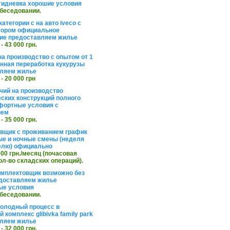
тидневка хорошие условия
обеседовании.
атегории с на авто iveco с
тором официальное
ие предоставляем жилье
 - 43 000 грн.
на производство с опытом от 1
инная переработка кукурузы
ляем жилье
 - 20 000 грн
чий на производство
ских конструкций полного
фортные условия с
ием
 - 35 000 грн.
вщик с проживанием график
ные и ночные смены (неделя
елю) официально
 000 грн./месяц (почасовая
ол-во складских операций).
омплектовщик возможно без
доставляем жилье
ые условия
обеседовании.
холодный процесс в
 комплекс glibivka family park
ляем жилье
 - 32 000 грн.