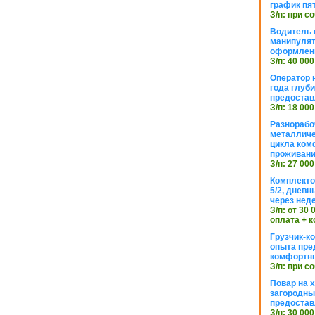
график пя
З/п: при с
Водитель к
манипуля
оформлен
З/п: 40 000
Оператор 
года глуб
предостав
З/п: 18 000
Разнорабо
металличе
цикла ком
проживан
З/п: 27 000
Комплекто
5/2, днев
через нед
З/п: от 30
оплата + к
Грузчик-к
опыта пре
комфортн
З/п: при с
Повар на 
загородный
предостав
З/п: 30 000