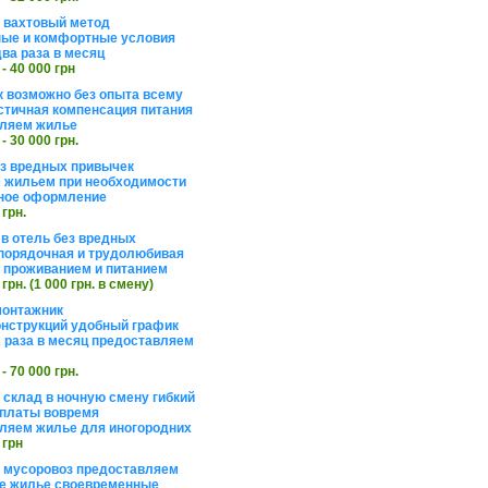
а вахтовый метод
ые и комфортные условия
ва раза в месяц
 - 40 000 грн
 возможно без опыта всему
стичная компенсация питания
ляем жилье
 - 30 000 грн.
ез вредных привычек
 жильем при необходимости
ное оформление
 грн.
 в отель без вредных
порядочная и трудолюбивая
 с проживанием и питанием
 грн. (1 000 грн. в смену)
монтажник
нструкций удобный график
 раза в месяц предоставляем
 - 70 000 грн.
 склад в ночную смену гибкий
платы вовремя
ляем жилье для иногородних
 грн
а мусоровоз предоставляем
е жилье своевременные