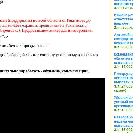
ации
вовремя п
З/п: высок
Инженер-т
ответстве
асти (предприятия по всей области от Ракитного до
наш счет
 вы можете охранять предприятие в Ракитном, а
З/п: высок
Мироновке). Предоставляем жилье для иногородних.
Автомойщ
ежду.
комфортны
4
обучаем п
ие, белая и прозрачная ЗП.
З/п: 25 000
цией обращайтесь по телефону указанному в контактах.
Комендант
обязатель
выплаты 
З/п: 15 000
нительно заработать - обучение, консультации:
Повар-уни
бесплатно
выплаты 
З/п: 24 000
смену)
Уборщица 
уютный хо
проживани
З/п: 10 000
Разнорабо
неделя че
выплаты в
З/п: 17 000