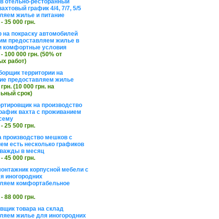
в отельно-ресторанный
ахтовый график 4/4, 7/7, 5/5
ляем жилье и питание
 - 35 000 грн.
 на покраску автомобилей
им предоставляем жилье в
и комфортные условия
 - 100 000 грн. (50% от
х работ)
борщик территории на
ие предоставляем жилье
 грн. (10 000 грн. на
ьный срок)
ортировщик на производство
рафик вахта с проживанием
сему
 - 25 500 грн.
а производство мешков с
ем есть несколько графиков
важды в месяц
 - 45 000 грн.
онтажник корпусной мебели с
я иногородних
вляем комфортабельное
 - 88 000 грн.
вщик товара на склад
ляем жилье для иногородних