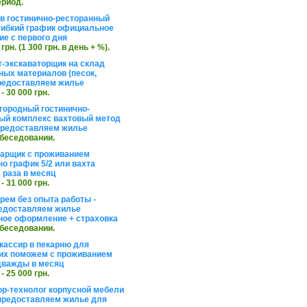
ериод.
в гостинично-ресторанный
гибкий график официальное
е с первого дня
 грн. (1 300 грн. в день + %).
т-экскаваторщик на склад
ных материалов (песок,
редоставляем жилье
 - 30 000 грн.
агородный гостинично-
ый комплекс вахтовый метод
 предоставляем жилье
обеседовании.
арщик с проживанием
о график 5/2 или вахта
 раза в месяц
 - 31 000 грн.
рем без опыта работы -
едоставляем жилье
ое оформление + страховка
обеседовании.
кассир в пекарню для
их поможем с проживанием
дважды в месяц
 - 25 000 грн.
ор-технолог корпусной мебели
предоставляем жилье для