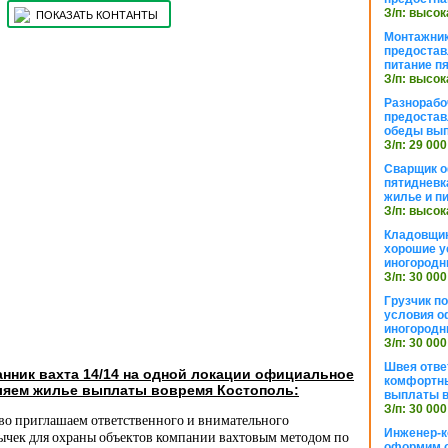
З/п: высок
ПОКАЗАТЬ КОНТАНТЫ
Монтажник
предостав
питание п
З/п: высок
Разнорабо
предостав
обеды вы
З/п: 29 000
Сварщик 
пятидневк
жилье и п
З/п: высок
Кладовщи
хорошие у
иногородн
З/п: 30 000
Грузчик п
условия о
иногородн
З/п: 30 000
Швея отве
нник вахта 14/14 на одной локации официальное
комфортны
яем жилье выплаты вовремя Костополь:
выплаты в
З/п: 30 000
тво приглашаем ответственного и внимательного
Инженер-к
ычек для охраны объектов компании вахтовым методом по
оформим 