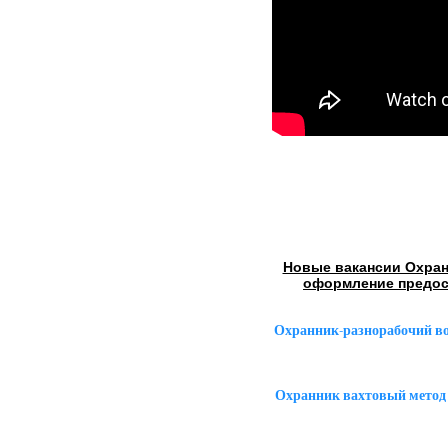
Новые вакансии Охран
оформление предос
Охранник-разнорабочий в
Охранник вахтовый метод 1