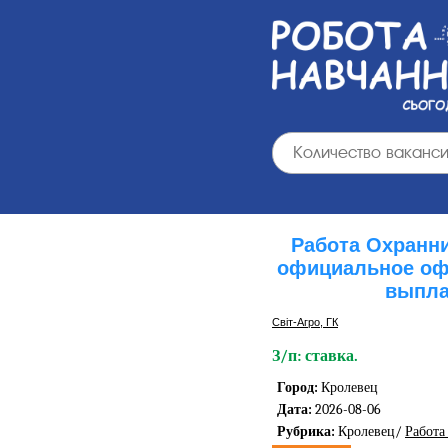
Работа Охранни
официальное оф
выпла
Світ-Агро, ГК
З/п: ставка.
Город:
Кролевец
Дата:
2026-08-06
Рубрика:
Кролевец/
Работа