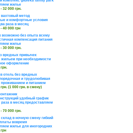
 комплекс glibivka family park
ляем жилье
 - 32 000 грн.
а вахтовый метод
ые и комфортные условия
ва раза в месяц
 - 40 000 грн
 возможно без опыта всему
стичная компенсация питания
ляем жилье
 - 30 000 грн.
ез вредных привычек
 жильем при необходимости
ное оформление
 грн.
 в отель без вредных
порядочная и трудолюбивая
 с проживанием и питанием
 грн. (1 000 грн. в смену)
монтажник
нструкций удобный график
 раза в месяц предоставляем
 - 70 000 грн.
 склад в ночную смену гибкий
платы вовремя
ляем жилье для иногородних
 грн