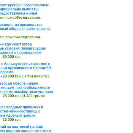
онструктор с образованием
официально выплаты
редоставляем жилье
ая, при собеседовании.
ехнолог на призводство
нный обеды и проживание за
ая, при собеседовании.
ик-администратор
е условия гибкий график
оможем с проживанием
 - 50 000 грн.
 в большую сеть хостелов с
ным проживанием график 6/1
вовремя
 - 20 000 грн. ( + премии и %).
версал обеспечиваем
 жильем при необходимости
вовремя комфортные условия
 - 28 000 грн. (1 400 грн. за
без вредных привычек в
стел-мини-гостиницу с
ем удобный график
 - 12 000 грн.
чий на вахтовый график
рез неделю полная занятость