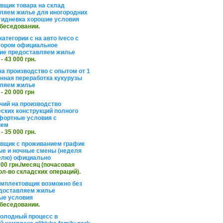
вщик товара на склад
ляем жилье для иногородних
тидневка хорошие условия
обеседовании.
атегории с на авто iveco с
тором официальное
ие предоставляем жилье
 - 43 000 грн.
на производство с опытом от 1
инная переработка кукурузы
ляем жилье
 - 20 000 грн
чий на производство
ских конструкций полного
фортные условия с
ием
 - 35 000 грн.
вщик с проживанием график
ные и ночные смены (неделя
елю) официально
 000 грн./месяц (почасовая
ол-во складских операций).
омплектовщик возможно без
доставляем жилье
ые условия
обеседовании.
холодный процесс в