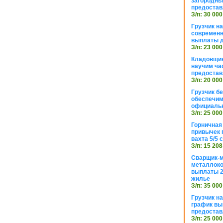
загородный
предостав
З/п: 30 000
Грузчик н
современн
выплаты д
З/п: 23 000
Кладовщик
научим ча
предостав
З/п: 20 000
Грузчик б
обеспечим
официаль
З/п: 25 000
Горничная
привычек 
вахта 5/5
З/п: 15 208
Сварщик-
металлоко
выплаты 2
жилье
З/п: 35 000
Грузчик на
график вы
предостав
З/п: 25 000