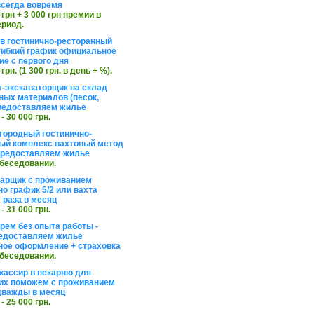
сегда вовремя
 грн + 3 000 грн премии в
ериод.
в гостинично-ресторанный
гибкий график официальное
е с первого дня
 грн. (1 300 грн. в день + %).
т-экскаваторщик на склад
ных материалов (песок,
редоставляем жилье
 - 30 000 грн.
агородный гостинично-
ый комплекс вахтовый метод
 предоставляем жилье
обеседовании.
арщик с проживанием
о график 5/2 или вахта
 раза в месяц
 - 31 000 грн.
рем без опыта работы -
едоставляем жилье
ое оформление + страховка
обеседовании.
кассир в пекарню для
их поможем с проживанием
дважды в месяц
 - 25 000 грн.