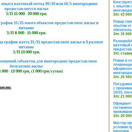
Конструкт
 опыта вахтовый метод 20/10 или 10/5 иногородним
с опытом 
предоставляется жилье
иногородн
З/П 15 000 - 20 000 грн.
З/п: 43 000
Повар горя
рафик 15/15 много объектов предоставляем жилье и
опытом от 
питание
обязател
З/П 8 000 - 15 000 грн.
З/п: 35 000
Разнорабо
да график вахта 21/21 предоставляем жилье и 3 разовое
вахтовый г
питание
предостав
З/П 13 000 грн.
З/п: ставк
Повар в с
мещений/объектов для иногородних предоставляем
плавающий
бесплатное жилье
оформлени
 000 - 12 000 грн, (1 000 грн/сутки)
иногородн
З/п: 20 500
Посудомой
ансии:
с прожива
10/10, посм
З/п: 21 000
Официант 
гостиничн
проживан
З/п: 20 000
Мастер-пр
условия п
квартире