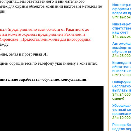
тво приглашаем ответственного и внимательного
Инженер-к
ычек для охраны объектов компании вахтовым методом по
оформим 
ации
вовремя п
З/п: высок
Инженер-т
ответстве
асти (предприятия по всей области от Ракитного до
наш счет
 вы можете охранять предприятие в Ракитном, а
З/п: высок
Мироновке). Предоставляем жилье для иногородних.
Автомойщ
ежду.
комфортны
4
обучаем п
ие, белая и прозрачная ЗП.
З/п: 25 000
цией обращайтесь по телефону указанному в контактах.
Комендант
обязатель
выплаты 
З/п: 15 000
нительно заработать - обучение, консультации:
Повар-уни
бесплатно
выплаты 
З/п: 24 000
смену)
Уборщица 
уютный хо
проживани
З/п: 10 000
Разнорабо
неделя че