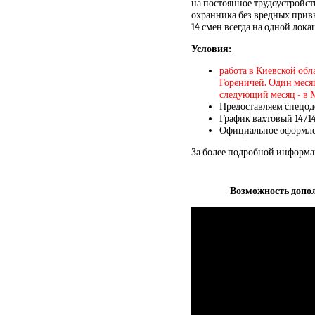
на постоянное трудоустройс
охранника без вредных прив
14 смен всегда на одной лок
Условия:
работа в Киевской обл
Гореничей. Один месяц
следующий месяц - в 
Предоставляем спецод
График вахтовый 14/1
Официальное оформлен
За более подробной информа
Возможность допол