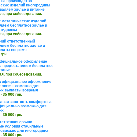
 на производство
ских изделий иногородним
валяем жилье и питание
ая, при собеседовании.
 металлических изделий
ляем бесплатное жилье и
ятидневка
ая, при собеседовании.
чий ответственный
ляем бесплатно жилье и
платы вовремя
 грн.
официальное оформление
а предоставляем бесплатное
итание
ая, при собеседовании.
к официальное оформление
словия возможно для
их выплаты вовремя
 - 35 000 грн.
олная занятость комфортные
фициально возможно для
их
 - 35 000 грн.
тственная срочно
е условия стабильные
озможно для иногородних
 - 35 000 грн.