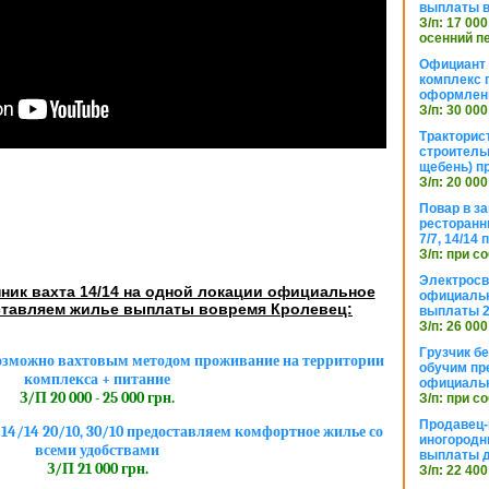
выплаты в
З/п: 17 000
осенний п
Официант 
комплекс 
оформлени
З/п: 30 000
Тракторис
строитель
щебень) п
З/п: 20 000
Повар в з
ресторанн
7/7, 14/14
З/п: при с
Электросв
ник вахта 14/14 на одной локации официальное
официальн
тавляем жилье выплаты вовремя Кролевец:
выплаты 2
З/п: 26 000
Грузчик бе
озможно вахтовым методом проживание на территории
обучим пр
комплекса + питание
официальн
З/П 20 000 - 25 000 грн.
З/п: при с
Продавец-
4/14 20/10, 30/10 предоставляем комфортное жилье со
иногородн
всеми удобствами
выплаты 
З/П 21 000 грн.
З/п: 22 400