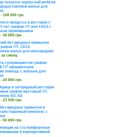
ор-технолог корпусной мебели
предоставляем жилье для
их
 - 108 000 грн.
чего процесса в ресторан с
5 лет график 7/7 или 14/14 с
ьным проживанием
 - 38 000 грн.
чий без вредных привычек
рафик 7/7, 14/14
ляем жилье для иногородних
а за смену.
еть супермаркетов график
 7/7 официальное
е помощь с жильем для
их
 - 24 000 грн.
щица в загородный ресторан
нием график вахтовый 7/7,
енно 4/3, 5/2
 - 23 500 грн.
без вредных привычек в
о-ресторанный комплекс с
ием
 - 50 000 грн.
иемщик на сто комфортные
роживание в корпоративной