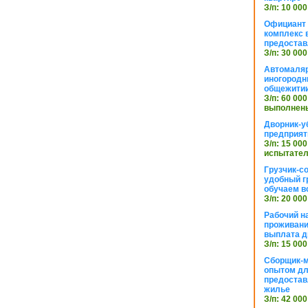
З/п: 10 000
Официант 
комплекс в
предостав
З/п: 30 000
Автомаляр
иногородн
общежити
З/п: 60 000
выполнены
Дворник-у
предприят
З/п: 15 000
испытател
Грузчик-с
удобный г
обучаем в
З/п: 20 000
Рабочий н
проживани
выплата д
З/п: 15 000
Сборщик-м
опытом дл
предоста
жилье
З/п: 42 000