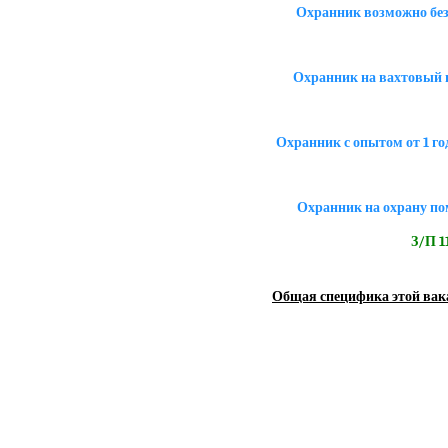
Охранник возможно без
Охранник на вахтовый г
Охранник с опытом от 1 го
Охранник на охрану по
З/П 11
Общая специфика этой вак