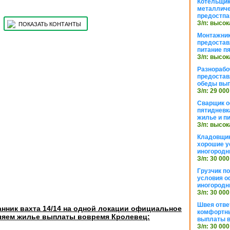
Котельщик
металличе
предостпа
З/п: высок
ПОКАЗАТЬ КОНТАНТЫ
Монтажник
предостав
питание п
З/п: высок
Разнорабо
предостав
обеды вы
З/п: 29 000
Сварщик 
пятидневк
жилье и п
З/п: высок
Кладовщи
хорошие у
иногородн
З/п: 30 000
Грузчик п
условия о
иногородн
З/п: 30 000
Швея отве
нник вахта 14/14 на одной локации официальное
комфортны
яем жилье выплаты вовремя Кролевец:
выплаты в
З/п: 30 000