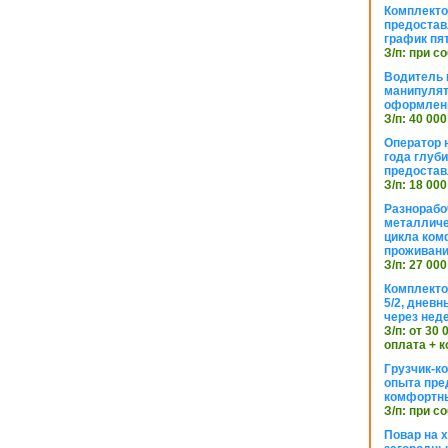
Комплекто
предостав
график пя
З/п: при с
Водитель к
манипуля
оформлен
З/п: 40 000
Оператор 
года глуб
предостав
З/п: 18 000
Разнорабо
металличе
цикла ком
проживан
З/п: 27 000
Комплекто
5/2, днев
через нед
З/п: от 30
оплата + к
Грузчик-к
опыта пре
комфортн
З/п: при с
Повар на 