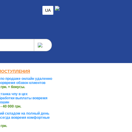
UA
ПОСТУПЛЕНИЯ
по продаже онлайн удаленно
орвремя обзвон клиентов
 грн. + бонусы.
танка чпу в цех
работки выплаты вовремя
тошин
 - 40 000 грн.
й складом на полный день
сегда вовремя комфортные
 грн.