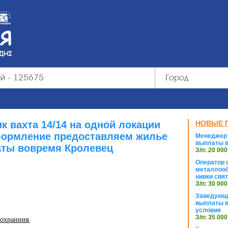
к вахта 14/14 на одной локации
НОВЫЕ 
ормление предоставляем жилье
Менеджер 
выплаты в
ты вовремя Кролевец
З/п: 20 000
Оператор с
металлооб
нивки свя
З/п: 30 000
Заведующи
выплаты в
условия
З/п: 35 000
 охранник