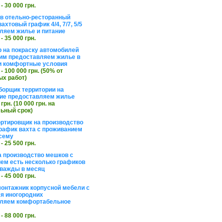
 - 30 000 грн.
в отельно-ресторанный
ахтовый график 4/4, 7/7, 5/5
ляем жилье и питание
 - 35 000 грн.
 на покраску автомобилей
им предоставляем жилье в
и комфортные условия
 - 100 000 грн. (50% от
х работ)
борщик территории на
ие предоставляем жилье
 грн. (10 000 грн. на
ьный срок)
ортировщик на производство
рафик вахта с проживанием
сему
 - 25 500 грн.
а производство мешков с
ем есть несколько графиков
важды в месяц
 - 45 000 грн.
онтажник корпусной мебели с
я иногородних
вляем комфортабельное
 - 88 000 грн.