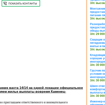
З/п: высок
ПОКАЗАТЬ КОНТАНТЫ
Монтажник
предостав
питание п
З/п: высок
Разнорабо
предостав
обеды вы
З/п: 29 000
Сварщик 
пятидневк
жилье и п
З/п: высок
Кладовщи
хорошие у
иногородн
З/п: 30 000
Грузчик п
условия о
иногородн
З/п: 30 000
Швея отве
нник вахта 14/14 на одной локации официальное
комфортны
яем жилье выплаты вовремя Каменец-
выплаты в
З/п: 30 000
Инженер-к
тво приглашаем ответственного и внимательного
оформим 