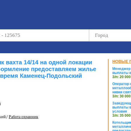
к вахта 14/14 на одной локации
НОВЫЕ 
ормление предоставляем жилье
Менеджер 
выплаты в
время Каменец-Подольский
З/п: 20 000
Оператор с
металлооб
нивки свя
З/п: 30 000
Заведующи
й
выплаты в
условия
З/п: 35 000
ский/
Работа охранник
Котельщик
металличе
предостпа