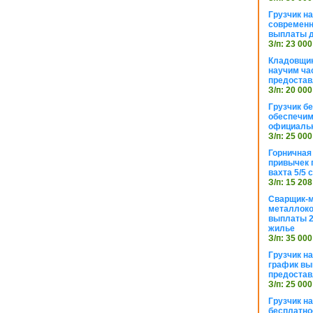
Грузчик н
современн
выплаты д
З/п: 23 000
Кладовщик
научим ча
предостав
З/п: 20 000
Грузчик б
обеспечим
официаль
З/п: 25 000
Горничная
привычек 
вахта 5/5
З/п: 15 208
Сварщик-
металлоко
выплаты 2
жилье
З/п: 35 000
Грузчик на
график вы
предостав
З/п: 25 000
Грузчик н
бесплатно