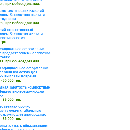
ая, при собеседовании.
 металлических изделий
ляем бесплатное жилье и
ятидневка
ая, при собеседовании.
чий ответственный
ляем бесплатно жилье и
платы вовремя
 грн.
официальное оформление
а предоставляем бесплатное
итание
ая, при собеседовании.
к официальное оформление
словия возможно для
их выплаты вовремя
 - 35 000 грн.
олная занятость комфортные
фициально возможно для
их
 - 35 000 грн.
тственная срочно
е условия стабильные
озможно для иногородних
 - 35 000 грн.
онструктор с образованием
официально выплаты