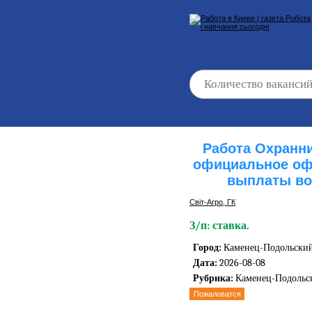
Работа Охранни
официальное оф
выплаты во
Світ-Агро, ГК
З/п: ставка.
Город:
Каменец-Подольски
Дата:
2026-08-08
Рубрика:
Каменец-Подоль
Пожаловатся