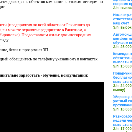
ычек для охраны объектов компании вахтовым методом по
вовремя п
ации
З/п: высок
Инженер-т
ответстве
наш счет
асти (предприятия по всей области от Ракитного до
З/п: высок
 вы можете охранять предприятие в Ракитном, а
Мироновке). Предоставляем жилье для иногородних.
Автомойщ
комфортны
ежду.
обучаем п
4
З/п: 25 000
ие, белая и прозрачная ЗП.
Комендант
обязатель
цией обращайтесь по телефону указанному в контактах.
выплаты 
З/п: 15 000
Повар-уни
нительно заработать - обучение, консультации:
бесплатно
выплаты 
З/п: 24 000
смену)
Уборщица 
уютный хо
проживани
З/п: 10 000
Разнорабо
неделя че
выплаты в
З/п: 17 000