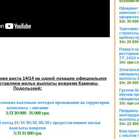
осенний п
Официант 
комплекс 
оформлени
З/п: 30 000
Тракторис
строитель
щебень) п
З/п: 20 000
Повар в з
ресторанн
7/7, 14/14
З/п: при с
Электросв
официальн
ник вахта 14/14 на одной локации официальное
выплаты 2
ставляем жилье выплаты вовремя Каменец-
З/п: 26 000
Подольский:
Грузчик бе
обучим пр
официальн
озможно вахтовым методом проживание на территории
З/п: при с
комплекса + питание
Продавец-
З/П 20 000 - 25 000 грн.
иногородн
выплаты 
метод 14/14 20/10, 30/10 с предоставлением жилья
З/п: 22 400
выплаты вовремя
Конструкт
З/П 21 000 грн.
с опытом 