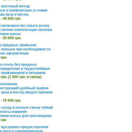
а вахтовый метод
ые и комфортные условия
ва раза в месяц
 - 40 000 грн
 возможно без опыта всему
стичная компенсация питания
ляем жилье
 - 30 000 грн.
ез вредных привычек
 жильем при необходимости
ное оформление
 грн.
 в отель без вредных
порядочная и трудолюбивая
 с проживанием и питанием
 грн. (1 000 грн. в смену)
монтажник
нструкций удобный график
 раза в месяц предоставляем
 - 70 000 грн.
 склад в ночную смену гибкий
платы вовремя
ляем жилье для иногородних
 грн
а мусоровоз предоставляем
е жилье своевременные