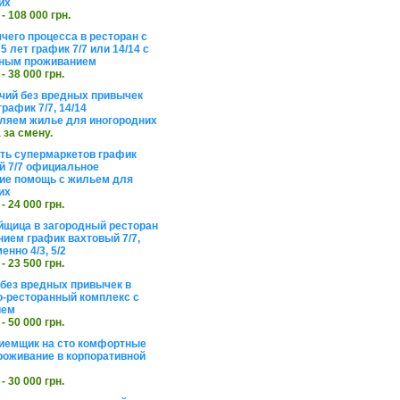
их
 - 108 000 грн.
чего процесса в ресторан с
5 лет график 7/7 или 14/14 с
ьным проживанием
 - 38 000 грн.
чий без вредных привычек
рафик 7/7, 14/14
ляем жилье для иногородних
а за смену.
еть супермаркетов график
 7/7 официальное
е помощь с жильем для
их
 - 24 000 грн.
щица в загородный ресторан
нием график вахтовый 7/7,
енно 4/3, 5/2
 - 23 500 грн.
без вредных привычек в
о-ресторанный комплекс с
ием
 - 50 000 грн.
иемщик на сто комфортные
роживание в корпоративной
 - 30 000 грн.