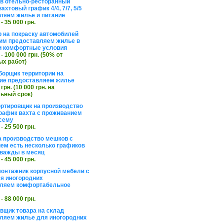
в отельно-ресторанный
ахтовый график 4/4, 7/7, 5/5
ляем жилье и питание
 - 35 000 грн.
 на покраску автомобилей
им предоставляем жилье в
и комфортные условия
 - 100 000 грн. (50% от
х работ)
борщик территории на
ие предоставляем жилье
 грн. (10 000 грн. на
ьный срок)
ортировщик на производство
рафик вахта с проживанием
сему
 - 25 500 грн.
а производство мешков с
ем есть несколько графиков
важды в месяц
 - 45 000 грн.
онтажник корпусной мебели с
я иногородних
вляем комфортабельное
 - 88 000 грн.
вщик товара на склад
ляем жилье для иногородних