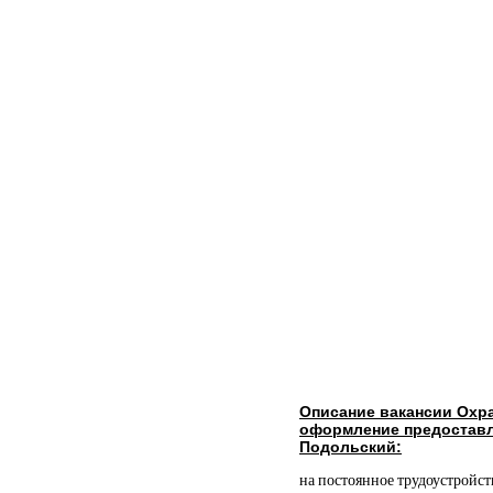
Описание вакансии Охра
оформление предоставл
Подольский:
на постоянное трудоустройс