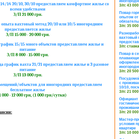
иногородн
4/14 20/10, 30/10 предоставляем комфортное жилье со
З/п: 43 000
всеми удобствами
Повар горя
З/П 21 000 грн.
опытом от 
обязател
 опыта вахтовый метод 20/10 или 10/5 иногородним
З/п: 35 000
предоставляется жилье
Разнорабо
З/П 15 000 - 20 000 грн.
вахтовый г
предостав
рафик 15/15 много объектов предоставляем жилье и
З/п: ставк
питание
Повар в с
З/П 8 000 - 15 000 грн.
плавающий
оформлени
да график вахта 21/21 предоставляем жилье и 3 разовое
иногородн
питание
З/п: 20 500
З/П 13 000 грн.
Посудомой
с прожива
мещений/объектов для иногородних предоставляем
10/10, посм
бесплатное жилье
З/п: 21 000
 000 - 12 000 грн, (1 000 грн/сутки)
Официант 
гостиничн
проживан
ансии:
З/п: 20 000
Мастер-пр
условия п
квартире
З/п: 10 000