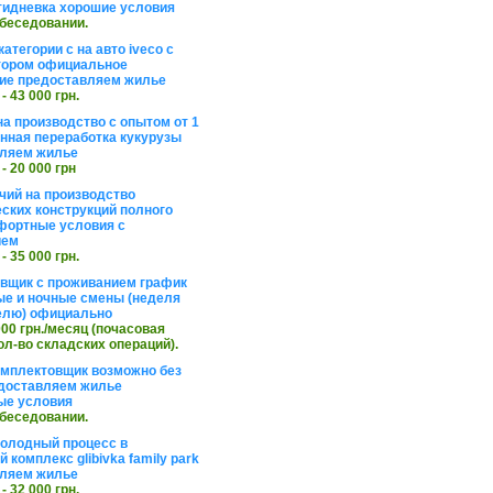
тидневка хорошие условия
обеседовании.
атегории с на авто iveco с
тором официальное
ие предоставляем жилье
 - 43 000 грн.
на производство с опытом от 1
инная переработка кукурузы
ляем жилье
 - 20 000 грн
чий на производство
ских конструкций полного
фортные условия с
ием
 - 35 000 грн.
вщик с проживанием график
ные и ночные смены (неделя
елю) официально
 000 грн./месяц (почасовая
ол-во складских операций).
омплектовщик возможно без
доставляем жилье
ые условия
обеседовании.
холодный процесс в
 комплекс glibivka family park
ляем жилье
 - 32 000 грн.