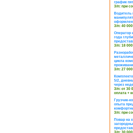
график пя
З/п: при с
Водитель к
манипуля
оформлен
З/п: 40 000
Оператор 
года глуб
предостав
З/п: 18 000
Разнорабо
металличе
цикла ком
проживан
З/п: 27 000
Комплекто
5/2, днев
через нед
З/п: от 30
оплата + к
Грузчик-к
опыта пре
комфортн
З/п: при с
Повар на 
загородный
предостав
З/п: 30 000