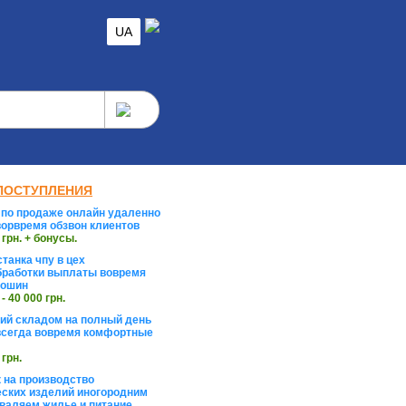
UA
ПОСТУПЛЕНИЯ
по продаже онлайн удаленно
орвремя обзвон клиентов
 грн. + бонусы.
танка чпу в цех
работки выплаты вовремя
тошин
 - 40 000 грн.
й складом на полный день
сегда вовремя комфортные
 грн.
 на производство
ских изделий иногородним
валяем жилье и питание