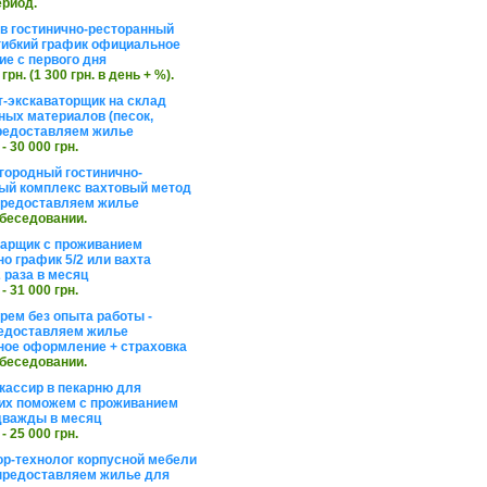
ериод.
в гостинично-ресторанный
гибкий график официальное
е с первого дня
 грн. (1 300 грн. в день + %).
т-экскаваторщик на склад
ных материалов (песок,
редоставляем жилье
 - 30 000 грн.
агородный гостинично-
ый комплекс вахтовый метод
 предоставляем жилье
обеседовании.
арщик с проживанием
о график 5/2 или вахта
 раза в месяц
 - 31 000 грн.
рем без опыта работы -
едоставляем жилье
ое оформление + страховка
обеседовании.
кассир в пекарню для
их поможем с проживанием
дважды в месяц
 - 25 000 грн.
ор-технолог корпусной мебели
предоставляем жилье для