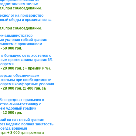
редоставляем жилье
ая, при собеседовании.
ехнолог на призводство
нный обеды и проживание за
ая, при собеседовании.
ик-администратор
е условия гибкий график
оможем с проживанием
 - 50 000 грн.
 в большую сеть хостелов с
ным проживанием график 6/1
вовремя
 - 20 000 грн. ( + премии и %).
версал обеспечиваем
 жильем при необходимости
вовремя комфортные условия
 - 28 000 грн. (1 400 грн. за
без вредных привычек в
стел-мини-гостиницу с
ем удобный график
 - 12 000 грн.
чий на вахтовый график
рез неделю полная занятость
сегда вовремя
 грн + 3 000 грн премии в