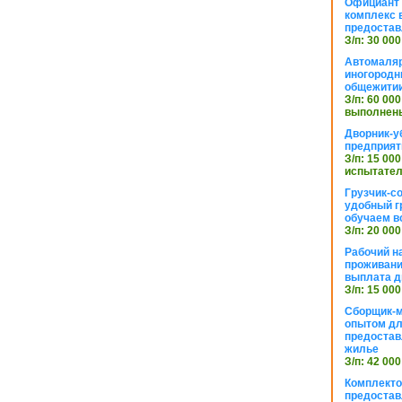
Официант 
комплекс в
предостав
З/п: 30 000
Автомаляр
иногородн
общежити
З/п: 60 000
выполнены
Дворник-у
предприят
З/п: 15 000
испытател
Грузчик-с
удобный г
обучаем в
З/п: 20 000
Рабочий н
проживани
выплата д
З/п: 15 000
Сборщик-м
опытом дл
предоста
жилье
З/п: 42 000
Комплекто
предостав