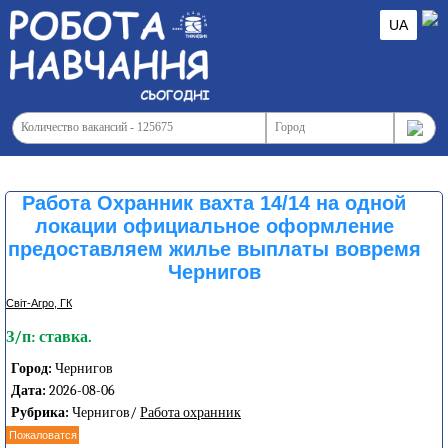
UA
Работа Охранник вахта 14/14 на одной
локации официальное оформление
предоставляем жилье выплаты вовремя
Чернигов
Світ-Агро, ГК
З/п: ставка.
Город:
Чернигов
Дата:
2026-08-06
Рубрика:
Чернигов/
Работа охранник
Пожаловатся