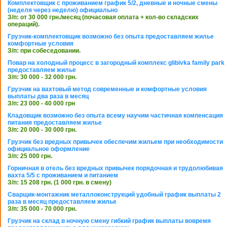
Комплектовщик с проживанием график 5/2, дневные и ночные смены
(неделя через неделю) официально
З/п: от 30 000 грн./месяц (почасовая оплата + кол-во складских
операций).
Грузчик-комплектовщик возможно без опыта предоставляем жилье
комфортные условия
З/п: при собеседовании.
Повар на холодный процесс в загородный комплекс glibivka family park
предоставляем жилье
З/п: 30 000 - 32 000 грн.
Грузчик на вахтовый метод современные и комфортные условия
выплаты два раза в месяц
З/п: 23 000 - 40 000 грн
Кладовщик возможно без опыта всему научим частичная компенсация
питания предоставляем жилье
З/п: 20 000 - 30 000 грн.
Грузчик без вредных привычек обеспечим жильем при необходимости
официальное оформление
З/п: 25 000 грн.
Горничная в отель без вредных привычек порядочная и трудолюбивая
вахта 5/5 с проживанием и питанием
З/п: 15 208 грн. (1 000 грн. в смену)
Сварщик-монтажник металлоконструкций удобный график выплаты 2
раза в месяц предоставляем жилье
З/п: 35 000 - 70 000 грн.
Грузчик на склад в ночную смену гибкий график выплаты вовремя