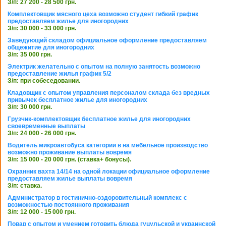
З/п: 27 200 - 28 500 грн.
Комплектовщик мясного цеха возможно студент гибкий график
предоставляем жилье для иногородних
З/п: 30 000 - 33 000 грн.
Заведующий складом официальное оформление предоставляем
общежитие для иногородних
З/п: 35 000 грн.
Электрик желательно с опытом на полную занятость возможно
предоставление жилья график 5/2
З/п: при собеседовании.
Кладовщик с опытом управления персоналом склада без вредных
привычек бесплатное жилье для иногородних
З/п: 30 000 грн.
Грузчик-комплектовщик бесплатное жилье для иногородних
своевременные выплаты
З/п: 24 000 - 26 000 грн.
Водитель микроавтобуса категории в на мебельное производство
возможно проживание выплаты вовремя
З/п: 15 000 - 20 000 грн. (ставка+ бонусы).
Охранник вахта 14/14 на одной локации официальное оформление
предоставляем жилье выплаты вовремя
З/п: ставка.
Администратор в гостинично-оздоровительный комплекс с
возможностью постоянного проживания
З/п: 12 000 - 15 000 грн.
Повар с опытом и умением готовить блюда гуцульской и украинской