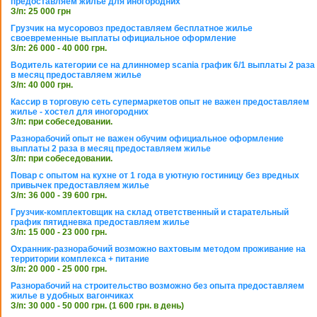
предоставляем жилье для иногородних
З/п: 25 000 грн
Грузчик на мусоровоз предоставляем бесплатное жилье
своевременные выплаты официальное оформление
З/п: 26 000 - 40 000 грн.
Водитель категории се на длинномер scania график 6/1 выплаты 2 раза
в месяц предоставляем жилье
З/п: 40 000 грн.
Кассир в торговую сеть супермаркетов опыт не важен предоставляем
жилье - хостел для иногородних
З/п: при собеседовании.
Разнорабочий опыт не важен обучим официальное оформление
выплаты 2 раза в месяц предоставляем жилье
З/п: при собеседовании.
Повар с опытом на кухне от 1 года в уютную гостиницу без вредных
привычек предоставляем жилье
З/п: 36 000 - 39 600 грн.
Грузчик-комплектовщик на склад ответственный и старательный
график пятидневка предоставляем жилье
З/п: 15 000 - 23 000 грн.
Охранник-разнорабочий возможно вахтовым методом проживание на
территории комплекса + питание
З/п: 20 000 - 25 000 грн.
Разнорабочий на строительство возможно без опыта предоставляем
жилье в удобных вагончиках
З/п: 30 000 - 50 000 грн. (1 600 грн. в день)