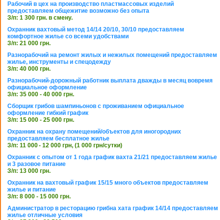
Рабочий в цех на производство пластмассовых изделий
предоставляем общежитие возможно без опыта
З/п: 1 300 грн. в смену.
Охранник вахтовый метод 14/14 20/10, 30/10 предоставляем
комфортное жилье со всеми удобствами
З/п: 21 000 грн.
Разнорабочий на ремонт жилых и нежилых помещений предоставляем
жилье, инструменты и спецодежду
З/п: 40 000 грн.
Разнорабочий-дорожный работник выплата дважды в месяц вовремя
официальное оформление
З/п: 35 000 - 40 000 грн.
Сборщик грибов шампиньонов с проживанием официальное
оформление гибкий график
З/п: 15 000 - 25 000 грн.
Охранник на охрану помещений/объектов для иногородних
предоставляем бесплатное жилье
З/п: 11 000 - 12 000 грн, (1 000 грн/сутки)
Охранник с опытом от 1 года график вахта 21/21 предоставляем жилье
и 3 разовое питание
З/п: 13 000 грн.
Охранник на вахтовый график 15/15 много объектов предоставляем
жилье и питание
З/п: 8 000 - 15 000 грн.
Администратор в ресторацию грибна хата график 14/14 предоставляем
жилье отличные условия