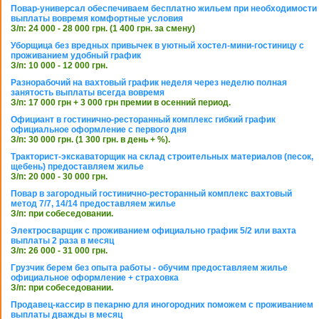
Повар-универсал обеспечиваем бесплатно жильем при необходимости
выплаты вовремя комфортные условия
З/п: 24 000 - 28 000 грн. (1 400 грн. за смену)
Уборщица без вредных привычек в уютный хостел-мини-гостиницу с
проживанием удобный график
З/п: 10 000 - 12 000 грн.
Разнорабочий на вахтовый график неделя через неделю полная
занятость выплаты всегда вовремя
З/п: 17 000 грн + 3 000 грн премии в осенний период.
Официант в гостинично-ресторанный комплекс гибкий график
официальное оформление с первого дня
З/п: 30 000 грн. (1 300 грн. в день + %).
Тракторист-экскаваторщик на склад строительных материалов (песок,
щебень) предоставляем жилье
З/п: 20 000 - 30 000 грн.
Повар в загородный гостинично-ресторанный комплекс вахтовый
метод 7/7, 14/14 предоставляем жилье
З/п: при собеседовании.
Электросварщик с проживанием официально график 5/2 или вахта
выплаты 2 раза в месяц
З/п: 26 000 - 31 000 грн.
Грузчик берем без опыта работы - обучим предоставляем жилье
официальное оформление + страховка
З/п: при собеседовании.
Продавец-кассир в пекарню для иногородних поможем с проживанием
выплаты дважды в месяц