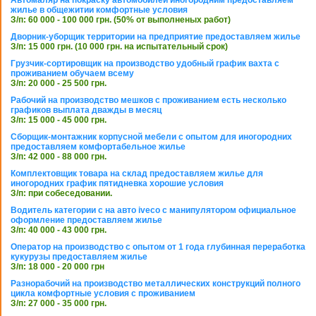
жилье в общежитии комфортные условия
З/п: 60 000 - 100 000 грн. (50% от выполненых работ)
Дворник-уборщик территории на предприятие предоставляем жилье
З/п: 15 000 грн. (10 000 грн. на испытательный срок)
Грузчик-сортировщик на производство удобный график вахта с
проживанием обучаем всему
З/п: 20 000 - 25 500 грн.
Рабочий на производство мешков с проживанием есть несколько
графиков выплата дважды в месяц
З/п: 15 000 - 45 000 грн.
Сборщик-монтажник корпусной мебели с опытом для иногородних
предоставляем комфортабельное жилье
З/п: 42 000 - 88 000 грн.
Комплектовщик товара на склад предоставляем жилье для
иногородних график пятидневка хорошие условия
З/п: при собеседовании.
Водитель категории с на авто iveco с манипулятором официальное
оформление предоставляем жилье
З/п: 40 000 - 43 000 грн.
Оператор на производство с опытом от 1 года глубинная переработка
кукурузы предоставляем жилье
З/п: 18 000 - 20 000 грн
Разнорабочий на производство металлических конструкций полного
цикла комфортные условия с проживанием
З/п: 27 000 - 35 000 грн.