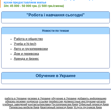
кухни предоставляем жилье
З/п: 45 000 - 50 000 грн. (1 500 грн./смена)
"Робота і навчання сьогодні"
Новости по темам
Работа и общество
Учеба и hi-tech
Авто и грузоперевозки
Дом и перевозка
Аренда и бизнес
Обучение в Украине
работа в Украине
резюме в Украине
обучение в Украине
добавить информацию
образец резюме
подписка
ссылки
профессии
должностные инструкции
каталог
учебных заведений
контакты/реклама
Грузоперевозки Киев
Офисный переезд Киев
Перевозка мебели Киев
Квартирный переезд Киев
Услуги грузчиков Киев