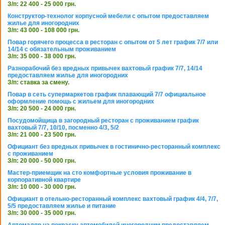
З/п: 22 400 - 25 000 грн.
Конструктор-технолог корпусной мебели с опытом предоставляем
жилье для иногородних
З/п: 43 000 - 108 000 грн.
Повар горячего процесса в ресторан с опытом от 5 лет график 7/7 или
14/14 с обязательным проживанием
З/п: 35 000 - 38 000 грн.
Разнорабочий без вредных привычек вахтовый график 7/7, 14/14
предоставляем жилье для иногородних
З/п: ставка за смену.
Повар в сеть супермаркетов график плавающий 7/7 официальное
оформление помощь с жильем для иногородних
З/п: 20 500 - 24 000 грн.
Посудомойщица в загородный ресторан с проживанием график
вахтовый 7/7, 10/10, посменно 4/3, 5/2
З/п: 21 000 - 23 500 грн.
Официант без вредных привычек в гостинично-ресторанный комплекс
с проживанием
З/п: 20 000 - 50 000 грн.
Мастер-приемщик на сто комфортные условия проживание в
корпоративной квартире
З/п: 10 000 - 30 000 грн.
Официант в отельно-ресторанный комплекс вахтовый график 4/4, 7/7,
5/5 предоставляем жилье и питание
З/п: 30 000 - 35 000 грн.
Автомаляр на покраску автомобилей иногородним предоставляем