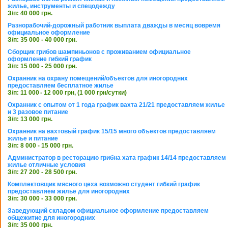
жилье, инструменты и спецодежду
З/п: 40 000 грн.
Разнорабочий-дорожный работник выплата дважды в месяц вовремя
официальное оформление
З/п: 35 000 - 40 000 грн.
Сборщик грибов шампиньонов с проживанием официальное
оформление гибкий график
З/п: 15 000 - 25 000 грн.
Охранник на охрану помещений/объектов для иногородних
предоставляем бесплатное жилье
З/п: 11 000 - 12 000 грн, (1 000 грн/сутки)
Охранник с опытом от 1 года график вахта 21/21 предоставляем жилье
и 3 разовое питание
З/п: 13 000 грн.
Охранник на вахтовый график 15/15 много объектов предоставляем
жилье и питание
З/п: 8 000 - 15 000 грн.
Администратор в ресторацию грибна хата график 14/14 предоставляем
жилье отличные условия
З/п: 27 200 - 28 500 грн.
Комплектовщик мясного цеха возможно студент гибкий график
предоставляем жилье для иногородних
З/п: 30 000 - 33 000 грн.
Заведующий складом официальное оформление предоставляем
общежитие для иногородних
З/п: 35 000 грн.