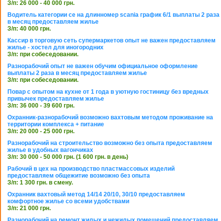
З/п: 26 000 - 40 000 грн.
Водитель категории се на длинномер scania график 6/1 выплаты 2 раза
в месяц предоставляем жилье
З/п: 40 000 грн.
Кассир в торговую сеть супермаркетов опыт не важен предоставляем
жилье - хостел для иногородних
З/п: при собеседовании.
Разнорабочий опыт не важен обучим официальное оформление
выплаты 2 раза в месяц предоставляем жилье
З/п: при собеседовании.
Повар с опытом на кухне от 1 года в уютную гостиницу без вредных
привычек предоставляем жилье
З/п: 36 000 - 39 600 грн.
Охранник-разнорабочий возможно вахтовым методом проживание на
территории комплекса + питание
З/п: 20 000 - 25 000 грн.
Разнорабочий на строительство возможно без опыта предоставляем
жилье в удобных вагончиках
З/п: 30 000 - 50 000 грн. (1 600 грн. в день)
Рабочий в цех на производство пластмассовых изделий
предоставляем общежитие возможно без опыта
З/п: 1 300 грн. в смену.
Охранник вахтовый метод 14/14 20/10, 30/10 предоставляем
комфортное жилье со всеми удобствами
З/п: 21 000 грн.
Разнорабочий на ремонт жилых и нежилых помещений предоставляем