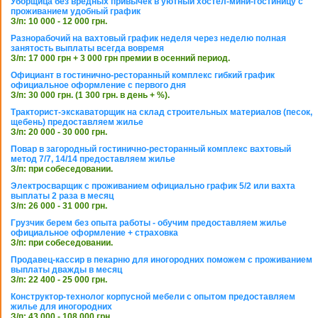
Уборщица без вредных привычек в уютный хостел-мини-гостиницу с
проживанием удобный график
З/п: 10 000 - 12 000 грн.
Разнорабочий на вахтовый график неделя через неделю полная
занятость выплаты всегда вовремя
З/п: 17 000 грн + 3 000 грн премии в осенний период.
Официант в гостинично-ресторанный комплекс гибкий график
официальное оформление с первого дня
З/п: 30 000 грн. (1 300 грн. в день + %).
Тракторист-экскаваторщик на склад строительных материалов (песок,
щебень) предоставляем жилье
З/п: 20 000 - 30 000 грн.
Повар в загородный гостинично-ресторанный комплекс вахтовый
метод 7/7, 14/14 предоставляем жилье
З/п: при собеседовании.
Электросварщик с проживанием официально график 5/2 или вахта
выплаты 2 раза в месяц
З/п: 26 000 - 31 000 грн.
Грузчик берем без опыта работы - обучим предоставляем жилье
официальное оформление + страховка
З/п: при собеседовании.
Продавец-кассир в пекарню для иногородних поможем с проживанием
выплаты дважды в месяц
З/п: 22 400 - 25 000 грн.
Конструктор-технолог корпусной мебели с опытом предоставляем
жилье для иногородних
З/п: 43 000 - 108 000 грн.