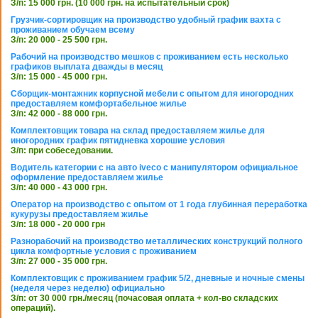
З/п: 15 000 грн. (10 000 грн. на испытательный срок)
Грузчик-сортировщик на производство удобный график вахта с
проживанием обучаем всему
З/п: 20 000 - 25 500 грн.
Рабочий на производство мешков с проживанием есть несколько
графиков выплата дважды в месяц
З/п: 15 000 - 45 000 грн.
Сборщик-монтажник корпусной мебели с опытом для иногородних
предоставляем комфортабельное жилье
З/п: 42 000 - 88 000 грн.
Комплектовщик товара на склад предоставляем жилье для
иногородних график пятидневка хорошие условия
З/п: при собеседовании.
Водитель категории с на авто iveco с манипулятором официальное
оформление предоставляем жилье
З/п: 40 000 - 43 000 грн.
Оператор на производство с опытом от 1 года глубинная переработка
кукурузы предоставляем жилье
З/п: 18 000 - 20 000 грн
Разнорабочий на производство металлических конструкций полного
цикла комфортные условия с проживанием
З/п: 27 000 - 35 000 грн.
Комплектовщик с проживанием график 5/2, дневные и ночные смены
(неделя через неделю) официально
З/п: от 30 000 грн./месяц (почасовая оплата + кол-во складских
операций).