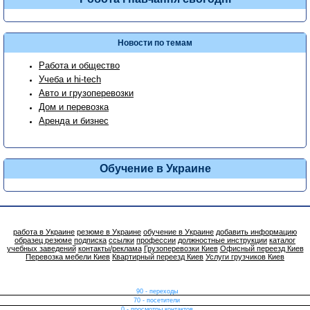
Новости по темам
Работа и общество
Учеба и hi-tech
Авто и грузоперевозки
Дом и перевозка
Аренда и бизнес
Обучение в Украине
работа в Украине
резюме в Украине
обучение в Украине
добавить информацию
образец резюме
подписка
ссылки
профессии
должностные инструкции
каталог
учебных заведений
контакты/реклама
Грузоперевозки Киев
Офисный переезд Киев
Перевозка мебели Киев
Квартирный переезд Киев
Услуги грузчиков Киев
90 - переходы
70 - посетители
0 - просмотры контактов