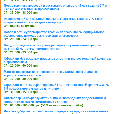
Повар горячего процесса в ресторан с опытом от 5 лет график 7/7 или
14/14 с обязательным проживанием
З/п: 35 000 - 38 000 грн.
Разнорабочий без вредных привычек вахтовый график 7/7, 14/14
предоставляем жилье для иногородних
З/п: ставка за смену.
Повар в сеть супермаркетов график плавающий 7/7 официальное
оформление помощь с жильем для иногородних
З/п: 20 500 - 24 000 грн.
Посудомойщица в загородный ресторан с проживанием график
вахтовый 7/7, 10/10, посменно 4/3, 5/2
З/п: 21 000 - 23 500 грн.
Официант без вредных привычек в гостинично-ресторанный комплекс
с проживанием
З/п: 20 000 - 50 000 грн.
Мастер-приемщик на сто комфортные условия проживание в
корпоративной квартире
З/п: 10 000 - 30 000 грн.
Официант в отельно-ресторанный комплекс вахтовый график 4/4, 7/7,
5/5 предоставляем жилье и питание
З/п: 30 000 - 35 000 грн.
Автомаляр на покраску автомобилей иногородним предоставляем
жилье в общежитии комфортные условия
З/п: 60 000 - 100 000 грн. (50% от выполненых работ)
Дворник-уборщик территории на предприятие предоставляем жилье