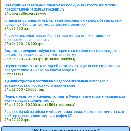
Электрик желательно с опытом на полную занятость возможно
предоставление жилья график 5/2
З/п: при собеседовании.
Кладовщик с опытом управления персоналом склада без вредных
привычек бесплатное жилье для иногородних
З/п: 30 000 грн.
Грузчик-комплектовщик бесплатное жилье для иногородних
своевременные выплаты
З/п: 24 000 - 26 000 грн.
Водитель микроавтобуса категории в на мебельное производство
возможно проживание выплаты вовремя
З/п: 15 000 - 20 000 грн. (ставка+ бонусы).
Охранник вахта 14/14 на одной локации официальное оформление
предоставляем жилье выплаты вовремя
З/п: ставка.
Администратор в гостинично-оздоровительный комплекс с
возможностью постоянного проживания
З/п: 12 000 - 15 000 грн.
Повар с опытом и умением готовить блюда гуцульской и украинской
кухни предоставляем жилье
З/п: 45 000 - 50 000 грн. (1 500 грн./смена)
Разнорабочий на обход и уборку территории, кормление животных и
рыб, предоставляем жилье, график 6/1
З/п: 30 000 грн.
"Робота і навчання сьогодні"