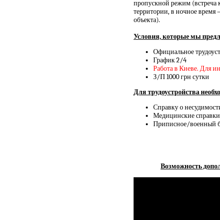
пропускной режим (встреча 
территории, в ночное время 
объекта).
Условия, которые мы предл
Официальное трудоуст
График 2/4
Работа в Киеве. Для 
З/П 1000 грн сутки
Для трудоустройства необ
Справку о несудимости
Медицинские справки 
Приписное/военный би
Возможность допол