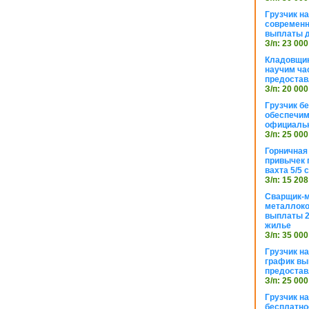
Грузчик н
современн
выплаты д
З/п: 23 000
Кладовщик
научим ча
предостав
З/п: 20 000
Грузчик б
обеспечим
официаль
З/п: 25 000
Горничная
привычек 
вахта 5/5
З/п: 15 208
Сварщик-
металлоко
выплаты 2
жилье
З/п: 35 000
Грузчик на
график вы
предостав
З/п: 25 000
Грузчик н
бесплатно