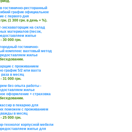
ериод.
в гостинично-ресторанный
гибкий график официальное
е с первого дня
 грн. (1 300 грн. в день + %).
т-экскаваторщик на склад
ных материалов (песок,
редоставляем жилье
 - 30 000 грн.
агородный гостинично-
ый комплекс вахтовый метод
 предоставляем жилье
обеседовании.
арщик с проживанием
о график 5/2 или вахта
 раза в месяц
 - 31 000 грн.
рем без опыта работы -
едоставляем жилье
ое оформление + страховка
обеседовании.
кассир в пекарню для
их поможем с проживанием
дважды в месяц
 - 25 000 грн.
ор-технолог корпусной мебели
предоставляем жилье для