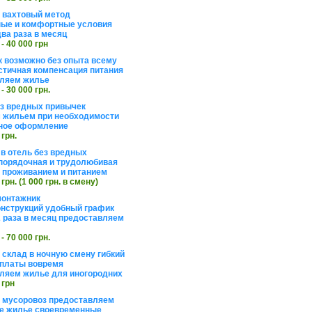
а вахтовый метод
ые и комфортные условия
ва раза в месяц
 - 40 000 грн
 возможно без опыта всему
стичная компенсация питания
ляем жилье
 - 30 000 грн.
ез вредных привычек
 жильем при необходимости
ное оформление
 грн.
 в отель без вредных
порядочная и трудолюбивая
 с проживанием и питанием
 грн. (1 000 грн. в смену)
монтажник
нструкций удобный график
 раза в месяц предоставляем
 - 70 000 грн.
 склад в ночную смену гибкий
платы вовремя
ляем жилье для иногородних
 грн
а мусоровоз предоставляем
е жилье своевременные