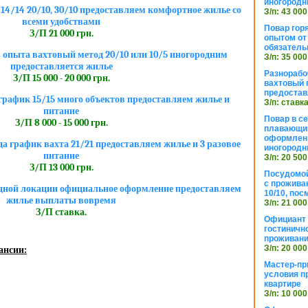
иногородн
4/14 20/10, 30/10 предоставляем комфортное жилье со
З/п: 43 000
всеми удобствами
Повар горя
З/П 21 000 грн.
опытом от 
обязател
 опыта вахтовый метод 20/10 или 10/5 иногородним
З/п: 35 000
предоставляется жилье
Разнорабо
З/П 15 000 - 20 000 грн.
вахтовый г
предостав
рафик 15/15 много объектов предоставляем жилье и
З/п: ставк
питание
Повар в с
З/П 8 000 - 15 000 грн.
плавающий
оформлени
да график вахта 21/21 предоставляем жилье и 3 разовое
иногородн
питание
З/п: 20 500
З/П 13 000 грн.
Посудомой
с прожива
одной локации официальное оформление предоставляем
10/10, посм
жилье выплаты вовремя
З/п: 21 000
З/П ставка.
Официант 
гостиничн
проживан
З/п: 20 000
ансии:
Мастер-пр
условия п
квартире
З/п: 10 000