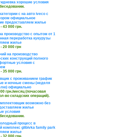
тидневка хорошие условия
обеседовании.
атегории с на авто iveco с
тором официальное
ие предоставляем жилье
 - 43 000 грн.
на производство с опытом от 1
инная переработка кукурузы
ляем жилье
 - 20 000 грн
чий на производство
ских конструкций полного
фортные условия с
ием
 - 35 000 грн.
вщик с проживанием график
ные и ночные смены (неделя
елю) официально
 000 грн./месяц (почасовая
ол-во складских операций).
омплектовщик возможно без
доставляем жилье
ые условия
обеседовании.
холодный процесс в
 комплекс glibivka family park
ляем жилье
 - 32 000 грн.