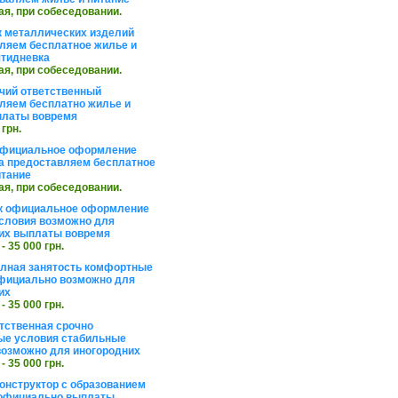
ая, при собеседовании.
 металлических изделий
ляем бесплатное жилье и
ятидневка
ая, при собеседовании.
чий ответственный
ляем бесплатно жилье и
платы вовремя
 грн.
официальное оформление
а предоставляем бесплатное
итание
ая, при собеседовании.
к официальное оформление
словия возможно для
их выплаты вовремя
 - 35 000 грн.
олная занятость комфортные
фициально возможно для
их
 - 35 000 грн.
тственная срочно
е условия стабильные
озможно для иногородних
 - 35 000 грн.
онструктор с образованием
официально выплаты