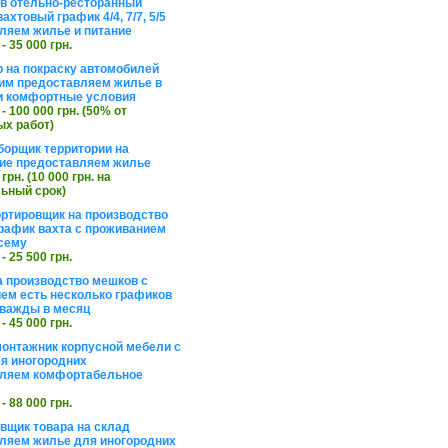
в отельно-ресторанный
ахтовый график 4/4, 7/7, 5/5
ляем жилье и питание
 - 35 000 грн.
 на покраску автомобилей
им предоставляем жилье в
и комфортные условия
 - 100 000 грн. (50% от
х работ)
борщик территории на
ие предоставляем жилье
 грн. (10 000 грн. на
ьный срок)
ортировщик на производство
рафик вахта с проживанием
сему
 - 25 500 грн.
а производство мешков с
ем есть несколько графиков
важды в месяц
 - 45 000 грн.
онтажник корпусной мебели с
я иногородних
вляем комфортабельное
 - 88 000 грн.
вщик товара на склад
ляем жилье для иногородних