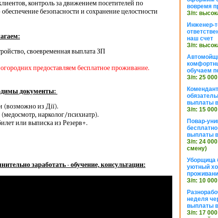
клиентов, контроль за движением посетителей по
вовремя п
– обеспечение безопасности и сохранение целостности
З/п: высок
Инженер-т
ответстве
агаем:
наш счет
З/п: высок
ройство, своевременная выплата ЗП
Автомойщ
комфортны
иногородних предоставляем бесплатное проживание.
обучаем п
З/п: 25 000
Комендант
ходимы документы:
обязатель
выплаты 
 (возможно из Дії).
З/п: 15 000
(медосмотр, нарколог/психиатр).
Повар-уни
лет или выписка из Резерв+.
бесплатно
выплаты 
З/п: 24 000
смену)
Уборщица 
нительно заработать - обучение, консультации:
уютный хо
проживани
З/п: 10 000
Разнорабо
неделя че
выплаты в
З/п: 17 000