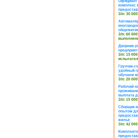
Официант 
комплекс в
предостав
З/п: 30 000
Автомаляр
иногородн
общежити
З/п: 60 000
выполнены
Дворник-у
предприят
З/п: 15 000
испытател
Грузчик-с
удобный г
обучаем в
З/п: 20 000
Рабочий н
проживани
выплата д
З/п: 15 000
Сборщик-м
опытом дл
предоста
жилье
З/п: 42 000
Комплекто
предостав