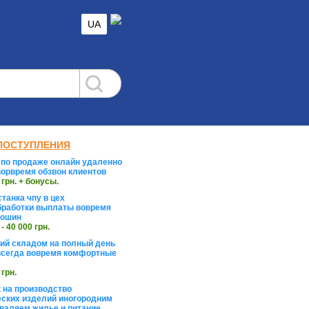
UA
ПОСТУПЛЕНИЯ
по продаже онлайн удаленно
орвремя обзвон клиентов
 грн. + бонусы.
танка чпу в цех
работки выплаты вовремя
тошин
 - 40 000 грн.
й складом на полный день
сегда вовремя комфортные
 грн.
 на производство
ских изделий иногородним
валяем жилье и питание