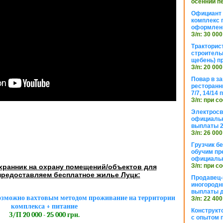
осенний п
Официант 
комплекс 
оформлени
З/п: 30 000
Тракторис
строитель
щебень) п
З/п: 20 000
Повар в з
ресторанн
7/7, 14/14
З/п: при с
Электросв
официальн
выплаты 2
З/п: 26 000
Грузчик бе
обучим пр
официальн
З/п: при с
хранник на охрану помещений/объектов для
предоставляем бесплатное жилье Луцк:
Продавец-
иногородн
выплаты 
озможно вахтовым методом проживание на территории
З/п: 22 400
комплекса + питание
Конструкт
З/П 20 000 - 25 000 грн.
с опытом 