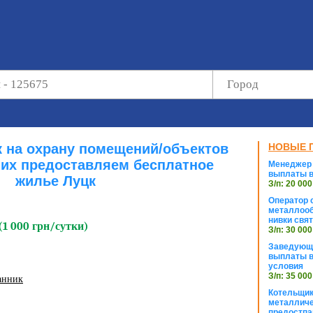
к на охрану помещений/объектов
НОВЫЕ 
их предоставляем бесплатное
Менеджер 
выплаты в
жилье Луцк
З/п: 20 000
Оператор с
металлооб
нивки свя
, (1 000 грн/сутки)
З/п: 30 000
Заведующи
выплаты в
условия
З/п: 35 000
анник
Котельщик
металличе
предостпа