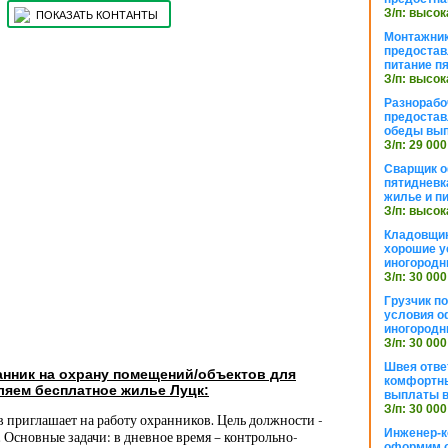
З/п: высок
ПОКАЗАТЬ КОНТАНТЫ
Монтажник
предостав
питание п
З/п: высок
Разнорабо
предостав
обеды вы
З/п: 29 000
Сварщик 
пятидневк
жилье и п
З/п: высок
Кладовщи
хорошие у
иногородн
З/п: 30 000
Грузчик п
условия о
иногородн
З/п: 30 000
Швея отве
нник на охрану помещений/объектов для
комфортны
ляем бесплатное жилье Луцк:
выплаты в
З/п: 30 000
 приглашает на работу охранников. Цель должности -
Инженер-к
Основные задачи: в дневное время – контрольно-
оформим 