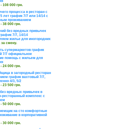
их
 - 108 000 грн.
чего процесса в ресторан с
5 лет график 7/7 или 14/14 с
ьным проживанием
 - 38 000 грн.
чий без вредных привычек
рафик 7/7, 14/14
ляем жилье для иногородних
а за смену.
еть супермаркетов график
 7/7 официальное
е помощь с жильем для
их
 - 24 000 грн.
щица в загородный ресторан
нием график вахтовый 7/7,
енно 4/3, 5/2
 - 23 500 грн.
без вредных привычек в
о-ресторанный комплекс с
ием
 - 50 000 грн.
иемщик на сто комфортные
роживание в корпоративной
 - 30 000 грн.