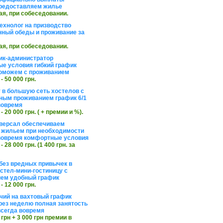
редоставляем жилье
ая, при собеседовании.
ехнолог на призводство
нный обеды и проживание за
ая, при собеседовании.
ик-администратор
е условия гибкий график
оможем с проживанием
 - 50 000 грн.
 в большую сеть хостелов с
ным проживанием график 6/1
вовремя
 - 20 000 грн. ( + премии и %).
версал обеспечиваем
 жильем при необходимости
вовремя комфортные условия
 - 28 000 грн. (1 400 грн. за
без вредных привычек в
стел-мини-гостиницу с
ем удобный график
 - 12 000 грн.
чий на вахтовый график
рез неделю полная занятость
сегда вовремя
 грн + 3 000 грн премии в