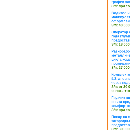
график пя
З/п: при с
Водитель к
манипуля
оформлен
З/п: 40 000
Оператор 
года глуб
предостав
З/п: 18 000
Разнорабо
металличе
цикла ком
проживан
З/п: 27 000
Комплекто
5/2, днев
через нед
З/п: от 30
оплата + к
Грузчик-к
опыта пре
комфортн
З/п: при с
Повар на 
загородный
предостав
З/п: 30 000