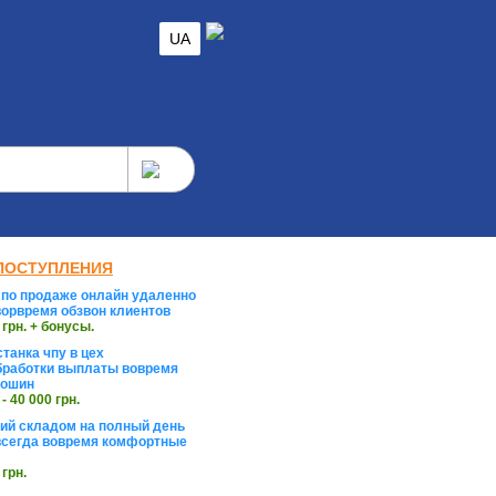
UA
ПОСТУПЛЕНИЯ
по продаже онлайн удаленно
орвремя обзвон клиентов
 грн. + бонусы.
танка чпу в цех
работки выплаты вовремя
тошин
 - 40 000 грн.
й складом на полный день
сегда вовремя комфортные
 грн.