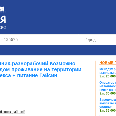
нник-разнорабочий возможно
НОВЫЕ 
дом проживание на территории
Менеджер 
выплаты в
екса + питание Гайсин
З/п: 20 000
Оператор с
металлооб
нивки свя
З/п: 30 000
Заведующи
выплаты в
условия
З/п: 35 000
аботник-рабочий