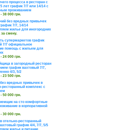
чего процесса в ресторан с
5 лет график 7/7 или 14/14 с
ьным проживанием
 - 38 000 грн.
чий без вредных привычек
рафик 7/7, 14/14
ляем жилье для иногородних
а за смену.
еть супермаркетов график
 7/7 официальное
е помощь с жильем для
их
 - 24 000 грн.
щица в загородный ресторан
нием график вахтовый 7/7,
енно 4/3, 5/2
 - 23 500 грн.
без вредных привычек в
о-ресторанный комплекс с
ием
 - 50 000 грн.
иемщик на сто комфортные
роживание в корпоративной
 - 30 000 грн.
в отельно-ресторанный
ахтовый график 4/4, 7/7, 5/5
ляем жилье и питание