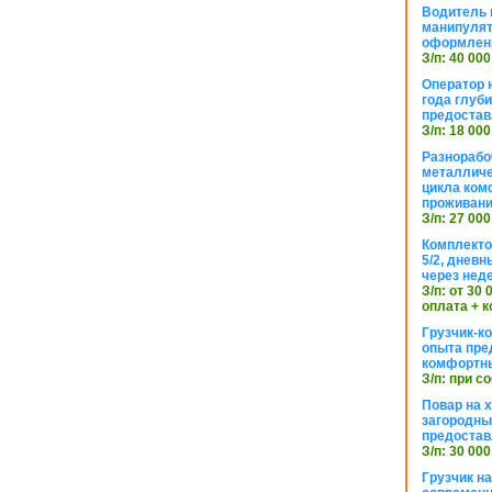
Водитель к
манипуля
оформлен
З/п: 40 000
Оператор 
года глуб
предостав
З/п: 18 000
Разнорабо
металличе
цикла ком
проживан
З/п: 27 000
Комплекто
5/2, днев
через нед
З/п: от 30
оплата + к
Грузчик-к
опыта пре
комфортн
З/п: при с
Повар на 
загородный
предостав
З/п: 30 000
Грузчик н