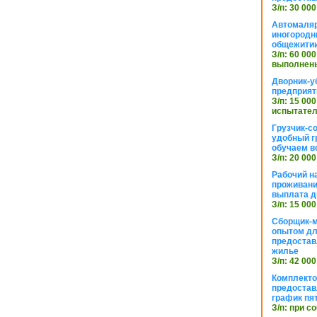
З/п: 30 000
Автомаляр
иногородн
общежити
З/п: 60 000
выполнены
Дворник-у
предприят
З/п: 15 000
испытател
Грузчик-с
удобный г
обучаем в
З/п: 20 000
Рабочий н
проживани
выплата д
З/п: 15 000
Сборщик-м
опытом дл
предоста
жилье
З/п: 42 000
Комплекто
предостав
график пя
З/п: при с