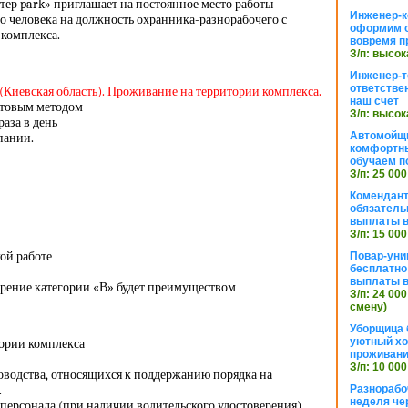
тер park» приглашает на постоянное место работы
Инженер-к
о человека на должность охранника-разнорабочего с
оформим 
комплекса.
вовремя п
З/п: высок
Инженер-т
ответстве
(Киевская область). Проживание на территории комплекса.
наш счет
хтовым методом
З/п: высок
раза в день
Автомойщ
пании.
комфортны
обучаем п
З/п: 25 000
Комендант
обязатель
выплаты 
З/п: 15 000
ой работе
Повар-уни
бесплатно
выплаты 
ерение категории «В» будет преимуществом
З/п: 24 000
смену)
Уборщица 
уютный хо
тории комплекса
проживани
З/п: 10 000
оводства, относящихся к поддержанию порядка на
.
Разнорабо
неделя че
персонала (при наличии водительского удостоверения)