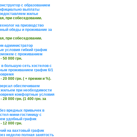
онструктор с образованием
официально выплаты
редоставляем жилье
ая, при собеседовании.
ехнолог на призводство
нный обеды и проживание за
ая, при собеседовании.
ик-администратор
е условия гибкий график
оможем с проживанием
 - 50 000 грн.
 в большую сеть хостелов с
ным проживанием график 6/1
вовремя
 - 20 000 грн. ( + премии и %).
версал обеспечиваем
 жильем при необходимости
вовремя комфортные условия
 - 28 000 грн. (1 400 грн. за
без вредных привычек в
стел-мини-гостиницу с
ем удобный график
 - 12 000 грн.
чий на вахтовый график
рез неделю полная занятость