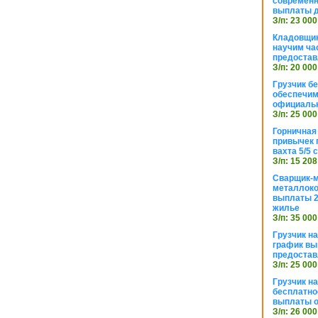
современн
выплаты д
З/п: 23 000
Кладовщик
научим ча
предостав
З/п: 20 000
Грузчик б
обеспечим
официаль
З/п: 25 000
Горничная
привычек 
вахта 5/5
З/п: 15 208
Сварщик-
металлоко
выплаты 2
жилье
З/п: 35 000
Грузчик на
график вы
предостав
З/п: 25 000
Грузчик н
бесплатно
выплаты 
З/п: 26 000