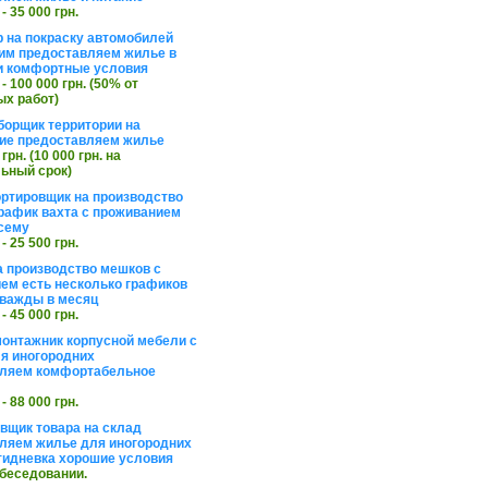
 - 35 000 грн.
 на покраску автомобилей
им предоставляем жилье в
и комфортные условия
 - 100 000 грн. (50% от
х работ)
борщик территории на
ие предоставляем жилье
 грн. (10 000 грн. на
ьный срок)
ортировщик на производство
рафик вахта с проживанием
сему
 - 25 500 грн.
а производство мешков с
ем есть несколько графиков
важды в месяц
 - 45 000 грн.
онтажник корпусной мебели с
я иногородних
вляем комфортабельное
 - 88 000 грн.
вщик товара на склад
ляем жилье для иногородних
тидневка хорошие условия
обеседовании.