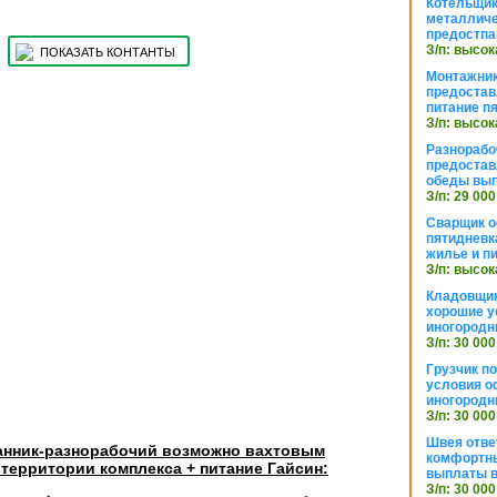
Котельщик
металличе
предостпа
З/п: высок
ПОКАЗАТЬ КОНТАНТЫ
Монтажник
предостав
питание п
З/п: высок
Разнорабо
предостав
обеды вы
З/п: 29 000
Сварщик 
пятидневк
жилье и п
З/п: высок
Кладовщи
хорошие у
иногородн
З/п: 30 000
Грузчик п
условия о
иногородн
З/п: 30 000
Швея отве
анник-разнорабочий возможно вахтовым
комфортны
территории комплекса + питание Гайсин:
выплаты в
З/п: 30 000