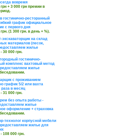
сегда вовремя
 грн + 3 000 грн премии в
ериод.
в гостинично-ресторанный
гибкий график официальное
е с первого дня
 грн. (1 300 грн. в день + %).
т-экскаваторщик на склад
ных материалов (песок,
редоставляем жилье
 - 30 000 грн.
агородный гостинично-
ый комплекс вахтовый метод
 предоставляем жилье
обеседовании.
арщик с проживанием
о график 5/2 или вахта
 раза в месяц
 - 31 000 грн.
рем без опыта работы -
едоставляем жилье
ое оформление + страховка
обеседовании.
ор-технолог корпусной мебели
предоставляем жилье для
их
 - 108 000 грн.