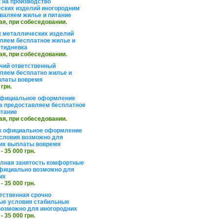
 на производство
ских изделий иногородним
валяем жилье и питание
ая, при собеседовании.
 металлических изделий
ляем бесплатное жилье и
ятидневка
ая, при собеседовании.
чий ответственный
ляем бесплатно жилье и
платы вовремя
 грн.
официальное оформление
а предоставляем бесплатное
итание
ая, при собеседовании.
к официальное оформление
словия возможно для
их выплаты вовремя
 - 35 000 грн.
олная занятость комфортные
фициально возможно для
их
 - 35 000 грн.
тственная срочно
е условия стабильные
озможно для иногородних
 - 35 000 грн.