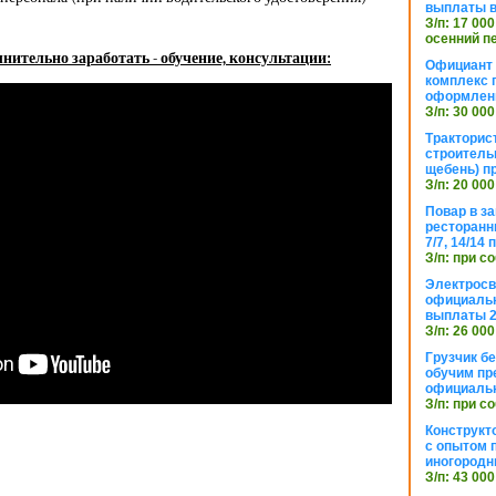
выплаты в
З/п: 17 000
осенний п
нительно заработать - обучение, консультации:
Официант 
комплекс 
оформлени
З/п: 30 000
Тракторис
строитель
щебень) п
З/п: 20 000
Повар в з
ресторанн
7/7, 14/14
З/п: при с
Электросв
официальн
выплаты 2
З/п: 26 000
Грузчик бе
обучим пр
официальн
З/п: при с
Конструкт
с опытом 
иногородн
З/п: 43 000