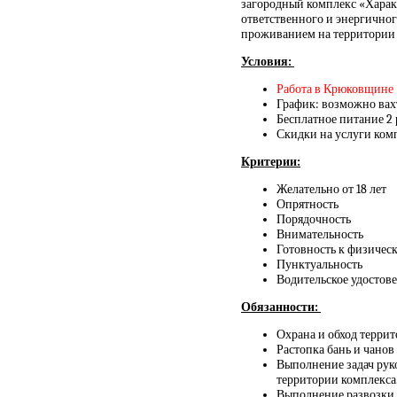
загородный комплекс «Харак
ответственного и энергичног
проживанием на территории 
Условия:
Работа в Крюковщине 
График: возможно ва
Бесплатное питание 2 
Скидки на услуги ком
Критерии:
Желательно от 18 лет
Опрятность
Порядочность
Внимательность
Готовность к физическ
Пунктуальность
Водительское удостов
Обязанности:
Охрана и обход терри
Растопка бань и чанов
Выполнение задач рук
территории комплекса
Выполнение развозки 