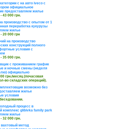
атегории с на авто iveco с
тором официальное
ие предоставляем жилье
 - 43 000 грн.
на производство с опытом от 1
инная переработка кукурузы
ляем жилье
 - 20 000 грн
чий на производство
ских конструкций полного
фортные условия с
ием
 - 35 000 грн.
вщик с проживанием график
ные и ночные смены (неделя
елю) официально
 000 грн./месяц (почасовая
ол-во складских операций).
омплектовщик возможно без
доставляем жилье
ые условия
обеседовании.
холодный процесс в
 комплекс glibivka family park
ляем жилье
 - 32 000 грн.
а вахтовый метод