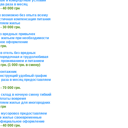
ые и комфортные условия
ва раза в месяц
 - 40 000 грн
 возможно без опыта всему
стичная компенсация питания
ляем жилье
 - 30 000 грн.
ез вредных привычек
 жильем при необходимости
ное оформление
 грн.
 в отель без вредных
порядочная и трудолюбивая
 с проживанием и питанием
 грн. (1 000 грн. в смену)
монтажник
нструкций удобный график
 раза в месяц предоставляем
 - 70 000 грн.
 склад в ночную смену гибкий
платы вовремя
ляем жилье для иногородних
 грн
а мусоровоз предоставляем
е жилье своевременные
официальное оформление
 - 40 000 грн.