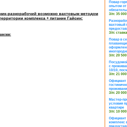
Повар горя
опытом от 
обязател
ник-разнорабочий возможно вахтовым методом
З/п: 35 000
территории комплекса + питание Гайсин:
Разнорабо
вахтовый г
предостав
З/п: ставк
ансии:
Повар в с
плавающий
оформлени
иногородн
З/п: 20 500
Посудомой
с прожива
10/10, посм
З/п: 21 000
Официант 
гостиничн
проживан
З/п: 20 000
Мастер-пр
условия п
квартире
З/п: 10 000
Официант 
комплекс в
предостав