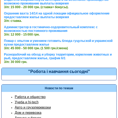
возможно проживание выплаты вовремя
З/п: 15 000 - 20 000 грн. (ставка+ бонусы).
Охранник вахта 14/14 на одной локации официальное оформление
предоставляем жилье выплаты вовремя
З/п: ставка.
Администратор в гостинично-оздоровительный комплекс с
возможностью постоянного проживания
З/п: 12 000 - 15 000 грн.
Повар с опытом и умением готовить блюда гуцульской и украинской
кухни предоставляем жилье
З/п: 45 000 - 50 000 грн. (1 500 грн./смена)
Разнорабочий на обход и уборку территории, кормление животных и
рыб, предоставляем жилье, график 6/1
З/п: 30 000 грн.
"Робота і навчання сьогодні"
Новости по темам
Работа и общество
Учеба и hi-tech
Авто и грузоперевозки
Дом и перевозка
Аренда и бизнес