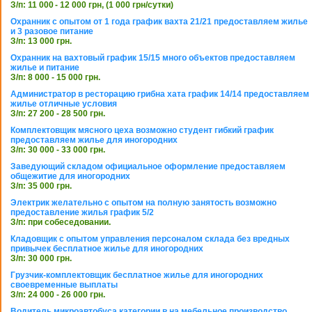
З/п: 11 000 - 12 000 грн, (1 000 грн/сутки)
Охранник с опытом от 1 года график вахта 21/21 предоставляем жилье
и 3 разовое питание
З/п: 13 000 грн.
Охранник на вахтовый график 15/15 много объектов предоставляем
жилье и питание
З/п: 8 000 - 15 000 грн.
Администратор в ресторацию грибна хата график 14/14 предоставляем
жилье отличные условия
З/п: 27 200 - 28 500 грн.
Комплектовщик мясного цеха возможно студент гибкий график
предоставляем жилье для иногородних
З/п: 30 000 - 33 000 грн.
Заведующий складом официальное оформление предоставляем
общежитие для иногородних
З/п: 35 000 грн.
Электрик желательно с опытом на полную занятость возможно
предоставление жилья график 5/2
З/п: при собеседовании.
Кладовщик с опытом управления персоналом склада без вредных
привычек бесплатное жилье для иногородних
З/п: 30 000 грн.
Грузчик-комплектовщик бесплатное жилье для иногородних
своевременные выплаты
З/п: 24 000 - 26 000 грн.
Водитель микроавтобуса категории в на мебельное производство