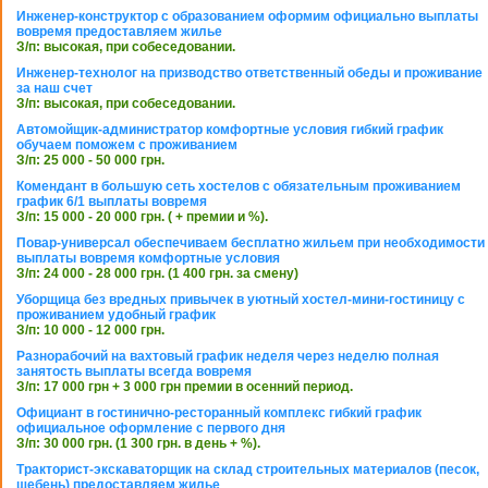
Инженер-конструктор с образованием оформим официально выплаты
вовремя предоставляем жилье
З/п: высокая, при собеседовании.
Инженер-технолог на призводство ответственный обеды и проживание
за наш счет
З/п: высокая, при собеседовании.
Автомойщик-администратор комфортные условия гибкий график
обучаем поможем с проживанием
З/п: 25 000 - 50 000 грн.
Комендант в большую сеть хостелов с обязательным проживанием
график 6/1 выплаты вовремя
З/п: 15 000 - 20 000 грн. ( + премии и %).
Повар-универсал обеспечиваем бесплатно жильем при необходимости
выплаты вовремя комфортные условия
З/п: 24 000 - 28 000 грн. (1 400 грн. за смену)
Уборщица без вредных привычек в уютный хостел-мини-гостиницу с
проживанием удобный график
З/п: 10 000 - 12 000 грн.
Разнорабочий на вахтовый график неделя через неделю полная
занятость выплаты всегда вовремя
З/п: 17 000 грн + 3 000 грн премии в осенний период.
Официант в гостинично-ресторанный комплекс гибкий график
официальное оформление с первого дня
З/п: 30 000 грн. (1 300 грн. в день + %).
Тракторист-экскаваторщик на склад строительных материалов (песок,
щебень) предоставляем жилье