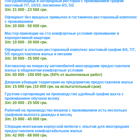
Посудомойщица в загородный ресторан с проживанием график
вахтовый 7/7, 10/10, посменно 4/3, 5/2
З/п: 21 000 - 23 500 грн.
Официант без вредных привычек в гостинично-ресторанный комплекс
с проживанием
З/п: 20 000 - 50 000 грн.
Мастер-приемщик на сто комфортные условия проживание в
корпоративной квартире
З/п: 10 000 - 30 000 грн.
Официант в отельно-ресторанный комплекс вахтовый график 4/4, 7/7,
5/5 предоставляем жилье и питание
З/п: 30 000 - 35 000 грн.
Автомаляр на покраску автомобилей иногородним предоставляем
жилье в общежитии комфортные условия
З/п: 60 000 - 100 000 грн. (50% от выполненых работ)
Дворник-уборщик территории на предприятие предоставляем жилье
З/п: 15 000 грн. (10 000 грн. на испытательный срок)
Грузчик-сортировщик на производство удобный график вахта с
проживанием обучаем всему
З/п: 20 000 - 25 500 грн.
Рабочий на производство мешков с проживанием есть несколько
графиков выплата дважды в месяц
З/п: 15 000 - 45 000 грн.
Сборщик-монтажник корпусной мебели с опытом для иногородних
предоставляем комфортабельное жилье
З/п: 42 000 - 88 000 грн.