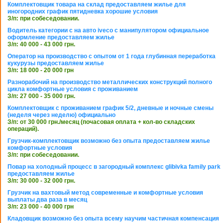
Комплектовщик товара на склад предоставляем жилье для
иногородних график пятидневка хорошие условия
З/п: при собеседовании.
Водитель категории с на авто iveco с манипулятором официальное
оформление предоставляем жилье
З/п: 40 000 - 43 000 грн.
Оператор на производство с опытом от 1 года глубинная переработка
кукурузы предоставляем жилье
З/п: 18 000 - 20 000 грн
Разнорабочий на производство металлических конструкций полного
цикла комфортные условия с проживанием
З/п: 27 000 - 35 000 грн.
Комплектовщик с проживанием график 5/2, дневные и ночные смены
(неделя через неделю) официально
З/п: от 30 000 грн./месяц (почасовая оплата + кол-во складских
операций).
Грузчик-комплектовщик возможно без опыта предоставляем жилье
комфортные условия
З/п: при собеседовании.
Повар на холодный процесс в загородный комплекс glibivka family park
предоставляем жилье
З/п: 30 000 - 32 000 грн.
Грузчик на вахтовый метод современные и комфортные условия
выплаты два раза в месяц
З/п: 23 000 - 40 000 грн
Кладовщик возможно без опыта всему научим частичная компенсация