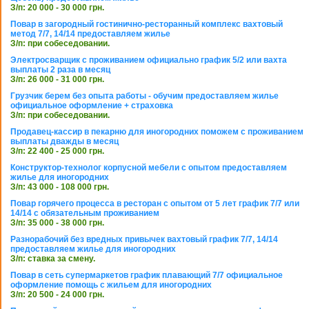
З/п: 20 000 - 30 000 грн.
Повар в загородный гостинично-ресторанный комплекс вахтовый
метод 7/7, 14/14 предоставляем жилье
З/п: при собеседовании.
Электросварщик с проживанием официально график 5/2 или вахта
выплаты 2 раза в месяц
З/п: 26 000 - 31 000 грн.
Грузчик берем без опыта работы - обучим предоставляем жилье
официальное оформление + страховка
З/п: при собеседовании.
Продавец-кассир в пекарню для иногородних поможем с проживанием
выплаты дважды в месяц
З/п: 22 400 - 25 000 грн.
Конструктор-технолог корпусной мебели с опытом предоставляем
жилье для иногородних
З/п: 43 000 - 108 000 грн.
Повар горячего процесса в ресторан с опытом от 5 лет график 7/7 или
14/14 с обязательным проживанием
З/п: 35 000 - 38 000 грн.
Разнорабочий без вредных привычек вахтовый график 7/7, 14/14
предоставляем жилье для иногородних
З/п: ставка за смену.
Повар в сеть супермаркетов график плавающий 7/7 официальное
оформление помощь с жильем для иногородних
З/п: 20 500 - 24 000 грн.