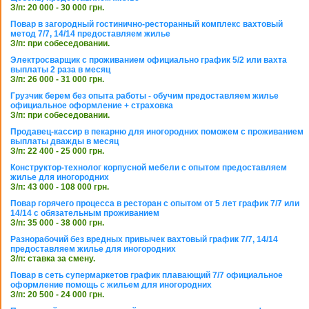
З/п: 20 000 - 30 000 грн.
Повар в загородный гостинично-ресторанный комплекс вахтовый
метод 7/7, 14/14 предоставляем жилье
З/п: при собеседовании.
Электросварщик с проживанием официально график 5/2 или вахта
выплаты 2 раза в месяц
З/п: 26 000 - 31 000 грн.
Грузчик берем без опыта работы - обучим предоставляем жилье
официальное оформление + страховка
З/п: при собеседовании.
Продавец-кассир в пекарню для иногородних поможем с проживанием
выплаты дважды в месяц
З/п: 22 400 - 25 000 грн.
Конструктор-технолог корпусной мебели с опытом предоставляем
жилье для иногородних
З/п: 43 000 - 108 000 грн.
Повар горячего процесса в ресторан с опытом от 5 лет график 7/7 или
14/14 с обязательным проживанием
З/п: 35 000 - 38 000 грн.
Разнорабочий без вредных привычек вахтовый график 7/7, 14/14
предоставляем жилье для иногородних
З/п: ставка за смену.
Повар в сеть супермаркетов график плавающий 7/7 официальное
оформление помощь с жильем для иногородних
З/п: 20 500 - 24 000 грн.