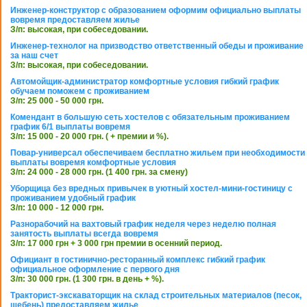
Инженер-конструктор с образованием оформим официально выплаты
вовремя предоставляем жилье
З/п: высокая, при собеседовании.
Инженер-технолог на призводство ответственный обеды и проживание
за наш счет
З/п: высокая, при собеседовании.
Автомойщик-администратор комфортные условия гибкий график
обучаем поможем с проживанием
З/п: 25 000 - 50 000 грн.
Комендант в большую сеть хостелов с обязательным проживанием
график 6/1 выплаты вовремя
З/п: 15 000 - 20 000 грн. ( + премии и %).
Повар-универсал обеспечиваем бесплатно жильем при необходимости
выплаты вовремя комфортные условия
З/п: 24 000 - 28 000 грн. (1 400 грн. за смену)
Уборщица без вредных привычек в уютный хостел-мини-гостиницу с
проживанием удобный график
З/п: 10 000 - 12 000 грн.
Разнорабочий на вахтовый график неделя через неделю полная
занятость выплаты всегда вовремя
З/п: 17 000 грн + 3 000 грн премии в осенний период.
Официант в гостинично-ресторанный комплекс гибкий график
официальное оформление с первого дня
З/п: 30 000 грн. (1 300 грн. в день + %).
Тракторист-экскаваторщик на склад строительных материалов (песок,
щебень) предоставляем жилье