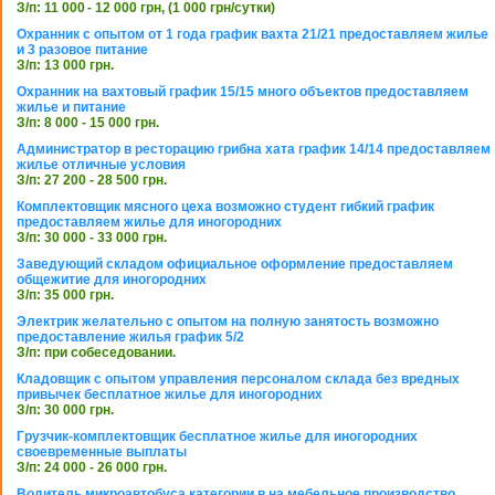
З/п: 11 000 - 12 000 грн, (1 000 грн/сутки)
Охранник с опытом от 1 года график вахта 21/21 предоставляем жилье
и 3 разовое питание
З/п: 13 000 грн.
Охранник на вахтовый график 15/15 много объектов предоставляем
жилье и питание
З/п: 8 000 - 15 000 грн.
Администратор в ресторацию грибна хата график 14/14 предоставляем
жилье отличные условия
З/п: 27 200 - 28 500 грн.
Комплектовщик мясного цеха возможно студент гибкий график
предоставляем жилье для иногородних
З/п: 30 000 - 33 000 грн.
Заведующий складом официальное оформление предоставляем
общежитие для иногородних
З/п: 35 000 грн.
Электрик желательно с опытом на полную занятость возможно
предоставление жилья график 5/2
З/п: при собеседовании.
Кладовщик с опытом управления персоналом склада без вредных
привычек бесплатное жилье для иногородних
З/п: 30 000 грн.
Грузчик-комплектовщик бесплатное жилье для иногородних
своевременные выплаты
З/п: 24 000 - 26 000 грн.
Водитель микроавтобуса категории в на мебельное производство