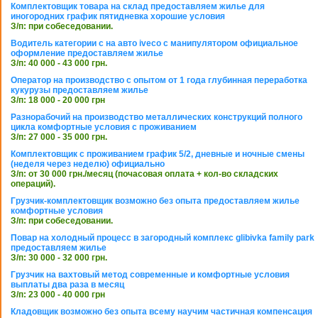
Комплектовщик товара на склад предоставляем жилье для
иногородних график пятидневка хорошие условия
З/п: при собеседовании.
Водитель категории с на авто iveco с манипулятором официальное
оформление предоставляем жилье
З/п: 40 000 - 43 000 грн.
Оператор на производство с опытом от 1 года глубинная переработка
кукурузы предоставляем жилье
З/п: 18 000 - 20 000 грн
Разнорабочий на производство металлических конструкций полного
цикла комфортные условия с проживанием
З/п: 27 000 - 35 000 грн.
Комплектовщик с проживанием график 5/2, дневные и ночные смены
(неделя через неделю) официально
З/п: от 30 000 грн./месяц (почасовая оплата + кол-во складских
операций).
Грузчик-комплектовщик возможно без опыта предоставляем жилье
комфортные условия
З/п: при собеседовании.
Повар на холодный процесс в загородный комплекс glibivka family park
предоставляем жилье
З/п: 30 000 - 32 000 грн.
Грузчик на вахтовый метод современные и комфортные условия
выплаты два раза в месяц
З/п: 23 000 - 40 000 грн
Кладовщик возможно без опыта всему научим частичная компенсация