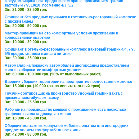
Посудомойщица в загородный ресторан с проживанием график
вахтовый 7/7, 10/10, посменно 4/3, 5/2
З/п: 21 000 - 23 500 грн.
Официант без вредных привычек в гостинично-ресторанный комплекс
с проживанием
З/п: 20 000 - 50 000 грн.
Мастер-приемщик на сто комфортные условия проживание в
корпоративной квартире
З/п: 10 000 - 30 000 грн.
Официант в отельно-ресторанный комплекс вахтовый график 4/4, 7/7,
5/5 предоставляем жилье и питание
З/п: 30 000 - 35 000 грн.
Автомаляр на покраску автомобилей иногородним предоставляем
жилье в общежитии комфортные условия
З/п: 60 000 - 100 000 грн. (50% от выполненых работ)
Дворник-уборщик территории на предприятие предоставляем жилье
З/п: 15 000 грн. (10 000 грн. на испытательный срок)
Грузчик-сортировщик на производство удобный график вахта с
проживанием обучаем всему
З/п: 20 000 - 25 500 грн.
Рабочий на производство мешков с проживанием есть несколько
графиков выплата дважды в месяц
З/п: 15 000 - 45 000 грн.
Сборщик-монтажник корпусной мебели с опытом для иногородних
предоставляем комфортабельное жилье
З/п: 42 000 - 88 000 грн.