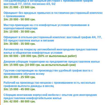
Посудомойщица в загородный ресторан с проживанием график
вахтовый 7/7, 10/10, посменно 4/3, 5/2
З/п: 21 000 - 23 500 грн.
Официант без вредных привычек в гостинично-ресторанный комплекс
с проживанием
З/п: 20 000 - 50 000 грн.
Мастер-приемщик на сто комфортные условия проживание в
корпоративной квартире
З/п: 10 000 - 30 000 грн.
Официант в отельно-ресторанный комплекс вахтовый график 4/4, 7/7,
5/5 предоставляем жилье и питание
З/п: 30 000 - 35 000 грн.
Автомаляр на покраску автомобилей иногородним предоставляем
жилье в общежитии комфортные условия
З/п: 60 000 - 100 000 грн. (50% от выполненых работ)
Дворник-уборщик территории на предприятие предоставляем жилье
З/п: 15 000 грн. (10 000 грн. на испытательный срок)
Грузчик-сортировщик на производство удобный график вахта с
проживанием обучаем всему
З/п: 20 000 - 25 500 грн.
Рабочий на производство мешков с проживанием есть несколько
графиков выплата дважды в месяц
З/п: 15 000 - 45 000 грн.
Сборщик-монтажник корпусной мебели с опытом для иногородних
предоставляем комфортабельное жилье
З/п: 42 000 - 88 000 грн.