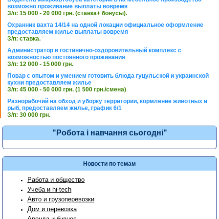
возможно проживание выплаты вовремя
З/п: 15 000 - 20 000 грн. (ставка+ бонусы).
Охранник вахта 14/14 на одной локации официальное оформление
предоставляем жилье выплаты вовремя
З/п: ставка.
Администратор в гостинично-оздоровительный комплекс с
возможностью постоянного проживания
З/п: 12 000 - 15 000 грн.
Повар с опытом и умением готовить блюда гуцульской и украинской
кухни предоставляем жилье
З/п: 45 000 - 50 000 грн. (1 500 грн./смена)
Разнорабочий на обход и уборку территории, кормление животных и
рыб, предоставляем жилье, график 6/1
З/п: 30 000 грн.
"Робота і навчання сьогодні"
Новости по темам
Работа и общество
Учеба и hi-tech
Авто и грузоперевозки
Дом и перевозка
Аренда и бизнес