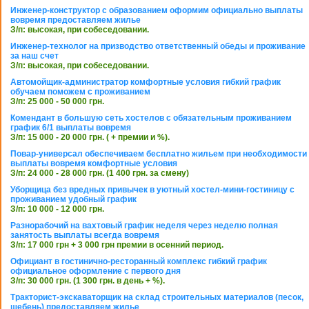
Инженер-конструктор с образованием оформим официально выплаты
вовремя предоставляем жилье
З/п: высокая, при собеседовании.
Инженер-технолог на призводство ответственный обеды и проживание
за наш счет
З/п: высокая, при собеседовании.
Автомойщик-администратор комфортные условия гибкий график
обучаем поможем с проживанием
З/п: 25 000 - 50 000 грн.
Комендант в большую сеть хостелов с обязательным проживанием
график 6/1 выплаты вовремя
З/п: 15 000 - 20 000 грн. ( + премии и %).
Повар-универсал обеспечиваем бесплатно жильем при необходимости
выплаты вовремя комфортные условия
З/п: 24 000 - 28 000 грн. (1 400 грн. за смену)
Уборщица без вредных привычек в уютный хостел-мини-гостиницу с
проживанием удобный график
З/п: 10 000 - 12 000 грн.
Разнорабочий на вахтовый график неделя через неделю полная
занятость выплаты всегда вовремя
З/п: 17 000 грн + 3 000 грн премии в осенний период.
Официант в гостинично-ресторанный комплекс гибкий график
официальное оформление с первого дня
З/п: 30 000 грн. (1 300 грн. в день + %).
Тракторист-экскаваторщик на склад строительных материалов (песок,
щебень) предоставляем жилье