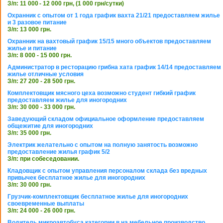
З/п: 11 000 - 12 000 грн, (1 000 грн/сутки)
Охранник с опытом от 1 года график вахта 21/21 предоставляем жилье
и 3 разовое питание
З/п: 13 000 грн.
Охранник на вахтовый график 15/15 много объектов предоставляем
жилье и питание
З/п: 8 000 - 15 000 грн.
Администратор в ресторацию грибна хата график 14/14 предоставляем
жилье отличные условия
З/п: 27 200 - 28 500 грн.
Комплектовщик мясного цеха возможно студент гибкий график
предоставляем жилье для иногородних
З/п: 30 000 - 33 000 грн.
Заведующий складом официальное оформление предоставляем
общежитие для иногородних
З/п: 35 000 грн.
Электрик желательно с опытом на полную занятость возможно
предоставление жилья график 5/2
З/п: при собеседовании.
Кладовщик с опытом управления персоналом склада без вредных
привычек бесплатное жилье для иногородних
З/п: 30 000 грн.
Грузчик-комплектовщик бесплатное жилье для иногородних
своевременные выплаты
З/п: 24 000 - 26 000 грн.
Водитель микроавтобуса категории в на мебельное производство