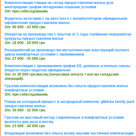
Комплектовщик товара на склад предоставляем жилье для
иногородних график пятидневка хорошие условия
З/п: при собеседовании.
Водитель категории с на авто iveco с манипулятором официальное
оформление предоставляем жилье
З/п: 40 000 - 43 000 грн.
Оператор на производство с опытом от 1 года глубинная переработка
кукурузы предоставляем жилье
З/п: 18 000 - 20 000 грн
Разнорабочий на производство металлических конструкций полного
цикла комфортные условия с проживанием
З/п: 27 000 - 35 000 грн.
Комплектовщик с проживанием график 5/2, дневные и ночные смены
(неделя через неделю) официально
З/п: от 30 000 грн./месяц (почасовая оплата + кол-во складских
операций).
Грузчик-комплектовщик возможно без опыта предоставляем жилье
комфортные условия
З/п: при собеседовании.
Повар на холодный процесс в загородный комплекс glibivka family park
предоставляем жилье
З/п: 30 000 - 32 000 грн.
Грузчик на вахтовый метод современные и комфортные условия
выплаты два раза в месяц
З/п: 23 000 - 40 000 грн
Кладовщик возможно без опыта всему научим частичная компенсация