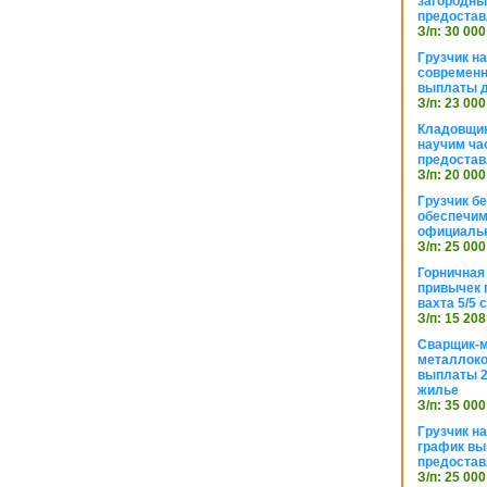
загородный
предостав
З/п: 30 000
Грузчик н
современн
выплаты д
З/п: 23 000
Кладовщик
научим ча
предостав
З/п: 20 000
Грузчик б
обеспечим
официаль
З/п: 25 000
Горничная
привычек 
вахта 5/5
З/п: 15 208
Сварщик-
металлоко
выплаты 2
жилье
З/п: 35 000
Грузчик на
график вы
предостав
З/п: 25 000