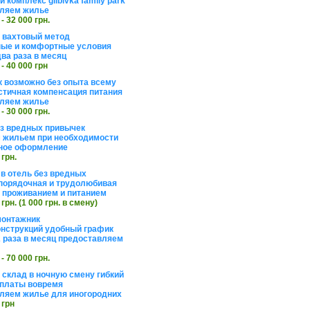
 комплекс glibivka family park
ляем жилье
 - 32 000 грн.
а вахтовый метод
ые и комфортные условия
ва раза в месяц
 - 40 000 грн
 возможно без опыта всему
стичная компенсация питания
ляем жилье
 - 30 000 грн.
ез вредных привычек
 жильем при необходимости
ное оформление
 грн.
 в отель без вредных
порядочная и трудолюбивая
 с проживанием и питанием
 грн. (1 000 грн. в смену)
монтажник
нструкций удобный график
 раза в месяц предоставляем
 - 70 000 грн.
 склад в ночную смену гибкий
платы вовремя
ляем жилье для иногородних
 грн