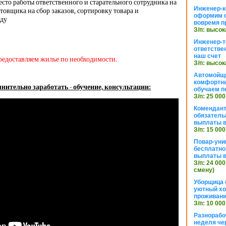
сто работы ответственного и старательного сотрудника на
Инженер-к
овщика на сбор заказов, сортировку товара и
оформим 
аду
вовремя п
З/п: высок
Инженер-т
ответстве
наш счет
редоставляем жилье по необходимости.
З/п: высок
Автомойщ
комфортны
нительно заработать - обучение, консультации:
обучаем п
З/п: 25 000
Комендант
обязатель
выплаты 
З/п: 15 000
Повар-уни
бесплатно
выплаты 
З/п: 24 000
смену)
Уборщица 
уютный хо
проживани
З/п: 10 000
Разнорабо
неделя че