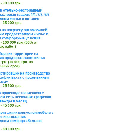
 - 30 000 грн.
в отельно-ресторанный
ахтовый график 4/4, 7/7, 5/5
ляем жилье и питание
 - 35 000 грн.
 на покраску автомобилей
им предоставляем жилье в
и комфортные условия
 - 100 000 грн. (50% от
х работ)
борщик территории на
ие предоставляем жилье
 грн. (10 000 грн. на
ьный срок)
ортировщик на производство
рафик вахта с проживанием
сему
 - 25 500 грн.
а производство мешков с
ем есть несколько графиков
важды в месяц
 - 45 000 грн.
онтажник корпусной мебели с
я иногородних
вляем комфортабельное
 - 88 000 грн.