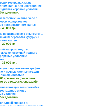
вщик товара на склад
ляем жилье для иногородних
тидневка хорошие условия
обеседовании.
атегории с на авто iveco с
тором официальное
ие предоставляем жилье
 - 43 000 грн.
на производство с опытом от 1
инная переработка кукурузы
ляем жилье
 - 20 000 грн
чий на производство
ских конструкций полного
фортные условия с
ием
 - 35 000 грн.
вщик с проживанием график
ные и ночные смены (неделя
елю) официально
 000 грн./месяц (почасовая
ол-во складских операций).
омплектовщик возможно без
доставляем жилье
ые условия
обеседовании.
холодный процесс в