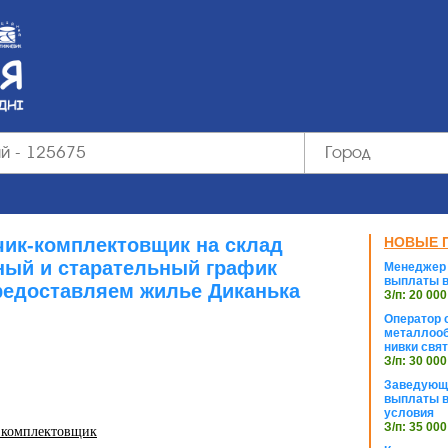
чик-комплектовщик на склад
НОВЫЕ 
ный и старательный график
Менеджер 
выплаты в
редоставляем жилье Диканька
З/п: 20 000
Оператор с
металлооб
нивки свя
З/п: 30 000
Заведующи
выплаты в
условия
З/п: 35 000
 комплектовщик