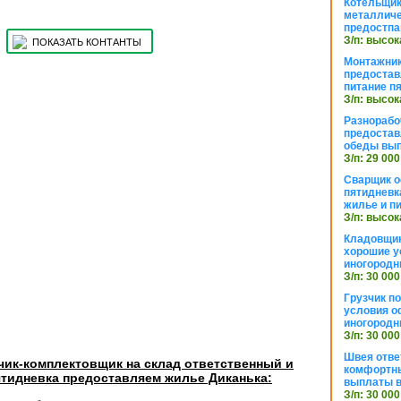
Котельщик
металличе
предостпа
З/п: высок
ПОКАЗАТЬ КОНТАНТЫ
Монтажник
предостав
питание п
З/п: высок
Разнорабо
предостав
обеды вы
З/п: 29 000
Сварщик 
пятидневк
жилье и п
З/п: высок
Кладовщи
хорошие у
иногородн
З/п: 30 000
Грузчик п
условия о
иногородн
З/п: 30 000
Швея отве
чик-комплектовщик на склад ответственный и
комфортны
тидневка предоставляем жилье Диканька:
выплаты в
З/п: 30 000