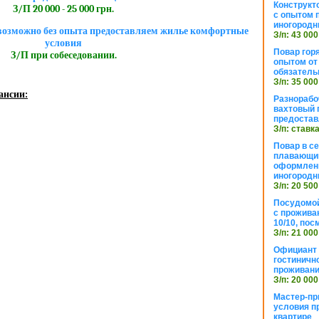
Конструкт
З/П 20 000 - 25 000 грн.
с опытом 
иногородн
озможно без опыта предоставляем жилье комфортные
З/п: 43 000
условия
Повар горя
З/П при собеседовании.
опытом от 
обязател
З/п: 35 000
ансии:
Разнорабо
вахтовый г
предостав
З/п: ставк
Повар в с
плавающий
оформлени
иногородн
З/п: 20 500
Посудомой
с прожива
10/10, посм
З/п: 21 000
Официант 
гостиничн
проживан
З/п: 20 000
Мастер-пр
условия п
квартире