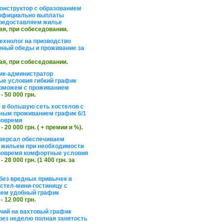
онструктор с образованием
официально выплаты
редоставляем жилье
ая, при собеседовании.
ехнолог на призводство
нный обеды и проживание за
ая, при собеседовании.
ик-администратор
е условия гибкий график
оможем с проживанием
 - 50 000 грн.
 в большую сеть хостелов с
ным проживанием график 6/1
вовремя
 - 20 000 грн. ( + премии и %).
версал обеспечиваем
 жильем при необходимости
вовремя комфортные условия
 - 28 000 грн. (1 400 грн. за
без вредных привычек в
стел-мини-гостиницу с
ем удобный график
 - 12 000 грн.
чий на вахтовый график
рез неделю полная занятость