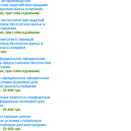
 на производство
ских изделий иногородним
валяем жилье и питание
ая, при собеседовании.
 металлических изделий
ляем бесплатное жилье и
ятидневка
ая, при собеседовании.
чий ответственный
ляем бесплатно жилье и
платы вовремя
 грн.
официальное оформление
а предоставляем бесплатное
итание
ая, при собеседовании.
к официальное оформление
словия возможно для
их выплаты вовремя
 - 35 000 грн.
олная занятость комфортные
фициально возможно для
их
 - 35 000 грн.
тственная срочно
е условия стабильные
озможно для иногородних
 - 35 000 грн.