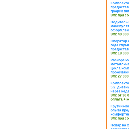
Комплекто
предостав
график пя
З/п: при с
Водитель к
манипуля
оформлен
З/п: 40 000
Оператор 
года глуб
предостав
З/п: 18 000
Разнорабо
металличе
цикла ком
проживан
З/п: 27 000
Комплекто
5/2, днев
через нед
З/п: от 30
оплата + к
Грузчик-к
опыта пре
комфортн
З/п: при с
Повар на 