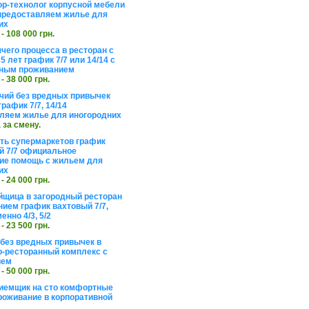
ор-технолог корпусной мебели
предоставляем жилье для
их
 - 108 000 грн.
чего процесса в ресторан с
5 лет график 7/7 или 14/14 с
ьным проживанием
 - 38 000 грн.
чий без вредных привычек
рафик 7/7, 14/14
ляем жилье для иногородних
а за смену.
еть супермаркетов график
 7/7 официальное
е помощь с жильем для
их
 - 24 000 грн.
щица в загородный ресторан
нием график вахтовый 7/7,
енно 4/3, 5/2
 - 23 500 грн.
без вредных привычек в
о-ресторанный комплекс с
ием
 - 50 000 грн.
иемщик на сто комфортные
роживание в корпоративной