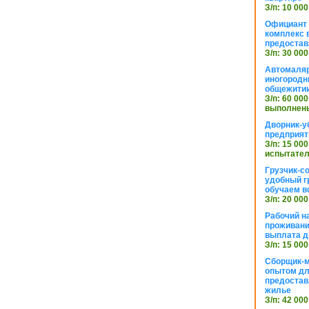
З/п: 10 000
Официант 
комплекс в
предостав
З/п: 30 000
Автомаляр
иногородн
общежити
З/п: 60 000
выполнены
Дворник-у
предприят
З/п: 15 000
испытател
Грузчик-с
удобный г
обучаем в
З/п: 20 000
Рабочий н
проживани
выплата д
З/п: 15 000
Сборщик-м
опытом дл
предоста
жилье
З/п: 42 000