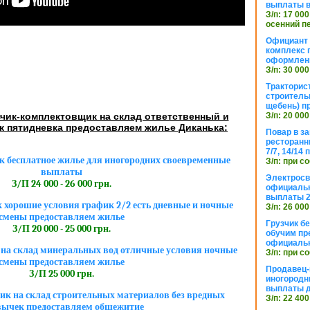
выплаты в
З/п: 17 000
осенний п
Официант 
комплекс 
оформлени
З/п: 30 000
Тракторис
строитель
щебень) п
З/п: 20 000
чик-комплектовщик на склад ответственный и
к пятидневка предоставляем жилье Диканька:
Повар в з
ресторанн
7/7, 14/14
 бесплатное жилье для иногородних своевременные
З/п: при с
выплаты
Электросв
З/П 24 000 - 26 000 грн.
официальн
выплаты 2
хорошие условия график 2/2 есть дневные и ночные
З/п: 26 000
смены предоставляем жилье
Грузчик бе
З/П 20 000 - 25 000 грн.
обучим пр
официальн
на склад минеральных вод отличные условия ночные
З/п: при с
смены предоставляем жилье
Продавец-
З/П 25 000 грн.
иногородн
выплаты 
к на склад строительных материалов без вредных
З/п: 22 400
ычек предоставляем общежитие