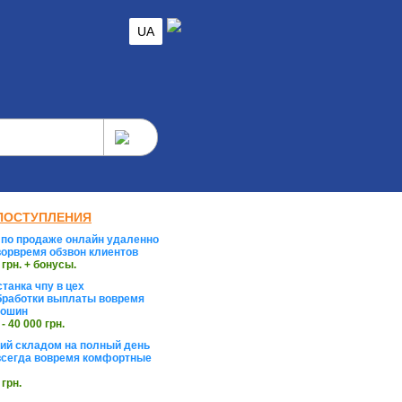
UA
ПОСТУПЛЕНИЯ
по продаже онлайн удаленно
орвремя обзвон клиентов
 грн. + бонусы.
танка чпу в цех
работки выплаты вовремя
тошин
 - 40 000 грн.
й складом на полный день
сегда вовремя комфортные
 грн.