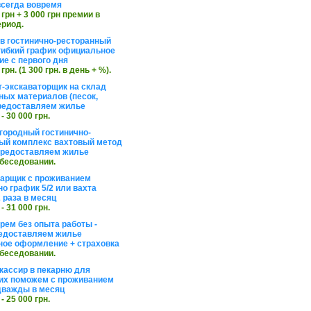
сегда вовремя
 грн + 3 000 грн премии в
ериод.
в гостинично-ресторанный
гибкий график официальное
е с первого дня
 грн. (1 300 грн. в день + %).
т-экскаваторщик на склад
ных материалов (песок,
редоставляем жилье
 - 30 000 грн.
агородный гостинично-
ый комплекс вахтовый метод
 предоставляем жилье
обеседовании.
арщик с проживанием
о график 5/2 или вахта
 раза в месяц
 - 31 000 грн.
рем без опыта работы -
едоставляем жилье
ое оформление + страховка
обеседовании.
кассир в пекарню для
их поможем с проживанием
дважды в месяц
 - 25 000 грн.