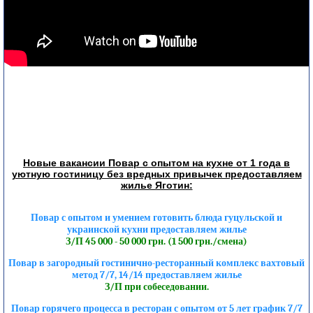
Новые вакансии Повар с опытом на кухне от 1 года в
уютную гостиницу без вредных привычек предоставляем
жилье Яготин:
Повар с опытом и умением готовить блюда гуцульской и
украинской кухни предоставляем жилье
З/П 45 000 - 50 000 грн. (1 500 грн./смена)
Повар в загородный гостинично-ресторанный комплекс вахтовый
метод 7/7, 14/14 предоставляем жилье
З/П при собеседовании.
Повар горячего процесса в ресторан с опытом от 5 лет график 7/7