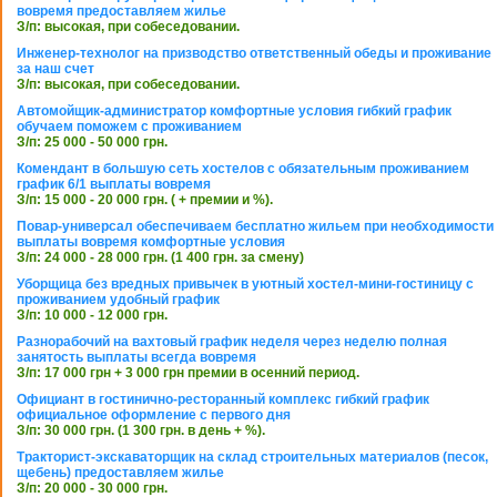
вовремя предоставляем жилье
З/п: высокая, при собеседовании.
Инженер-технолог на призводство ответственный обеды и проживание
за наш счет
З/п: высокая, при собеседовании.
Автомойщик-администратор комфортные условия гибкий график
обучаем поможем с проживанием
З/п: 25 000 - 50 000 грн.
Комендант в большую сеть хостелов с обязательным проживанием
график 6/1 выплаты вовремя
З/п: 15 000 - 20 000 грн. ( + премии и %).
Повар-универсал обеспечиваем бесплатно жильем при необходимости
выплаты вовремя комфортные условия
З/п: 24 000 - 28 000 грн. (1 400 грн. за смену)
Уборщица без вредных привычек в уютный хостел-мини-гостиницу с
проживанием удобный график
З/п: 10 000 - 12 000 грн.
Разнорабочий на вахтовый график неделя через неделю полная
занятость выплаты всегда вовремя
З/п: 17 000 грн + 3 000 грн премии в осенний период.
Официант в гостинично-ресторанный комплекс гибкий график
официальное оформление с первого дня
З/п: 30 000 грн. (1 300 грн. в день + %).
Тракторист-экскаваторщик на склад строительных материалов (песок,
щебень) предоставляем жилье
З/п: 20 000 - 30 000 грн.