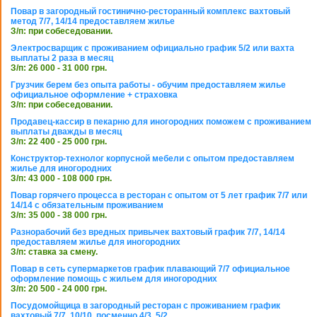
Повар в загородный гостинично-ресторанный комплекс вахтовый
метод 7/7, 14/14 предоставляем жилье
З/п: при собеседовании.
Электросварщик с проживанием официально график 5/2 или вахта
выплаты 2 раза в месяц
З/п: 26 000 - 31 000 грн.
Грузчик берем без опыта работы - обучим предоставляем жилье
официальное оформление + страховка
З/п: при собеседовании.
Продавец-кассир в пекарню для иногородних поможем с проживанием
выплаты дважды в месяц
З/п: 22 400 - 25 000 грн.
Конструктор-технолог корпусной мебели с опытом предоставляем
жилье для иногородних
З/п: 43 000 - 108 000 грн.
Повар горячего процесса в ресторан с опытом от 5 лет график 7/7 или
14/14 с обязательным проживанием
З/п: 35 000 - 38 000 грн.
Разнорабочий без вредных привычек вахтовый график 7/7, 14/14
предоставляем жилье для иногородних
З/п: ставка за смену.
Повар в сеть супермаркетов график плавающий 7/7 официальное
оформление помощь с жильем для иногородних
З/п: 20 500 - 24 000 грн.
Посудомойщица в загородный ресторан с проживанием график
вахтовый 7/7, 10/10, посменно 4/3, 5/2