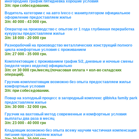
иногородних график пятидневка хорошие условия
З/п: при собеседовании.
Водитель категории с на авто iveco с манипулятором официальное
оформление предоставляем жилье
З/п: 40 000 - 43 000 грн.
Оператор на производство с опытом от 1 года глубинная переработка
кукурузы предоставляем жилье
З/п: 18 000 - 20 000 грн
Разнорабочий на производство металлических конструкций полного
цикла комфортные условия с проживанием
З/п: 27 000 - 35 000 грн.
Комплектовщик с проживанием график 5/2, дневные и ночные смены
(неделя через неделю) официально
З/п: от 30 000 грн./месяц (почасовая оплата + кол-во складских
операций).
Грузчик-комплектовщик возможно без опыта предоставляем жилье
комфортные условия
З/п: при собеседовании.
Повар на холодный процесс в загородный комплекс glibivka family park
предоставляем жилье
З/п: 30 000 - 32 000 грн.
Грузчик на вахтовый метод современные и комфортные условия
выплаты два раза в месяц
З/п: 23 000 - 40 000 грн
Кладовщик возможно без опыта всему научим частичная компенсация
питания предоставляем жилье