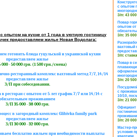
Конструкт
с опытом 
иногородн
З/п: 43 000
Повар горя
опытом от 
обязател
с опытом на кухне от 1 года в уютную гостиницу
З/п: 35 000
ычек предоставляем жилье Новая Водолага:
Разнорабо
вахтовый г
предостав
ием готовить блюда гуцульской и украинской кухни
З/п: ставк
предоставляем жилье
Повар в с
 000 - 50 000 грн. (1 500 грн./смена)
плавающий
оформлени
ично-ресторанный комплекс вахтовый метод 7/7, 14/14
иногородн
предоставляем жилье
З/п: 20 500
З/П при собеседовании.
Посудомой
с прожива
 в ресторан с опытом от 5 лет график 7/7 или 14/14 с
10/10, посм
обязательным проживанием
З/п: 21 000
З/П 35 000 - 38 000 грн.
Официант 
гостиничн
оцесс в загородный комплекс Glibivka family park
проживан
предоставляем жилье
З/п: 20 000
З/П 30 000 - 32 000 грн.
Мастер-пр
условия п
иваем бесплатно жильем при необходимости выплаты
квартире