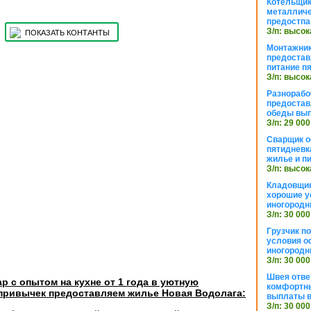
Котельщик
металличе
предостпа
З/п: высок
ПОКАЗАТЬ КОНТАНТЫ
Монтажник
предостав
питание п
З/п: высок
Разнорабо
предостав
обеды вы
З/п: 29 000
Сварщик 
пятидневк
жилье и п
З/п: высок
Кладовщи
хорошие у
иногородн
З/п: 30 000
Грузчик п
условия о
иногородн
З/п: 30 000
Швея отве
р с опытом на кухне от 1 года в уютную
комфортны
 привычек предоставляем жилье Новая Водолага:
выплаты в
З/п: 30 000