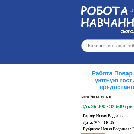
Работа Повар 
уютную гост
предоставл
Вілла Квітка, готель
З/п: 36 000 - 39 600 грн.
Город:
Новая Водолага
Дата:
2026-08-06
Рубрика:
Новая Водолага/