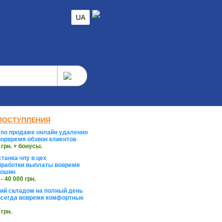
UA
ПОСТУПЛЕНИЯ
по продаже онлайн удаленно
орвремя обзвон клиентов
 грн. + бонусы.
танка чпу в цех
работки выплаты вовремя
тошин
 - 40 000 грн.
й складом на полный день
сегда вовремя комфортные
 грн.