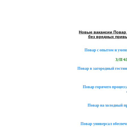
Новые вакансии Повар 
без вредных прив
Повар с опытом и умен
З/П 45
Повар в загородный гостин
Повар горячего процесса
Повар на холодный пр
Повар-универсал обеспеч