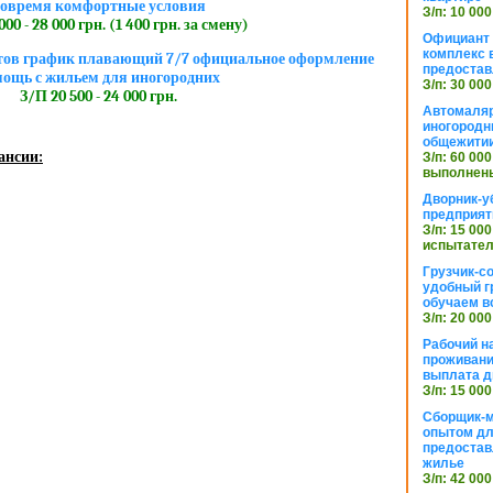
овремя комфортные условия
З/п: 10 000
00 - 28 000 грн. (1 400 грн. за смену)
Официант 
комплекс в
етов график плавающий 7/7 официальное оформление
предостав
ощь с жильем для иногородних
З/п: 30 000
З/П 20 500 - 24 000 грн.
Автомаляр
иногородн
общежити
ансии:
З/п: 60 000
выполнены
Дворник-у
предприят
З/п: 15 000
испытател
Грузчик-с
удобный г
обучаем в
З/п: 20 000
Рабочий н
проживани
выплата д
З/п: 15 000
Сборщик-м
опытом дл
предоста
жилье
З/п: 42 000