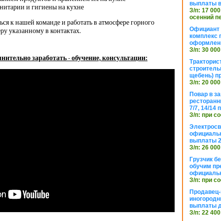
выплаты в
нитарии и гигиены на кухне
З/п: 17 000
осенний п
ся к нашей команде и работать в атмосфере горного
Официант 
ру указанному в контактах.
комплекс 
оформлени
З/п: 30 000
нительно заработать - обучение, консультации:
Тракторис
строитель
щебень) п
З/п: 20 000
Повар в з
ресторанн
7/7, 14/14
З/п: при с
Электросв
официальн
выплаты 2
З/п: 26 000
Грузчик бе
обучим пр
официальн
З/п: при с
Продавец-
иногородн
выплаты 
З/п: 22 400