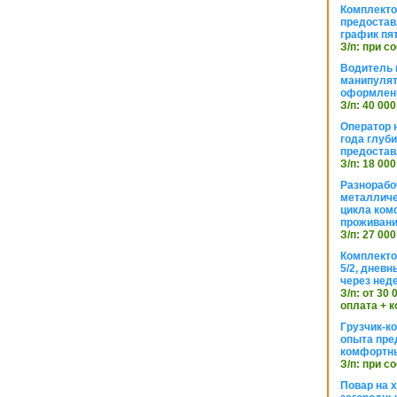
Комплекто
предостав
график пя
З/п: при с
Водитель к
манипуля
оформлен
З/п: 40 000
Оператор 
года глуб
предостав
З/п: 18 000
Разнорабо
металличе
цикла ком
проживан
З/п: 27 000
Комплекто
5/2, днев
через нед
З/п: от 30
оплата + к
Грузчик-к
опыта пре
комфортн
З/п: при с
Повар на 