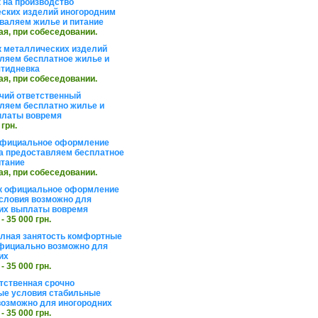
 на производство
ских изделий иногородним
валяем жилье и питание
ая, при собеседовании.
 металлических изделий
ляем бесплатное жилье и
ятидневка
ая, при собеседовании.
чий ответственный
ляем бесплатно жилье и
платы вовремя
 грн.
официальное оформление
а предоставляем бесплатное
итание
ая, при собеседовании.
к официальное оформление
словия возможно для
их выплаты вовремя
 - 35 000 грн.
олная занятость комфортные
фициально возможно для
их
 - 35 000 грн.
тственная срочно
е условия стабильные
озможно для иногородних
 - 35 000 грн.