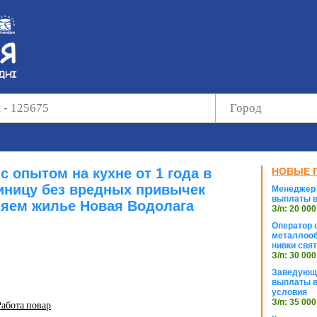
с опытом на кухне от 1 года в
НОВЫЕ 
иницу без вредных привычек
Менеджер 
выплаты в
яем жилье Новая Водолага
З/п: 20 000
Оператор с
металлооб
нивки свя
З/п: 30 000
Заведующи
выплаты в
условия
З/п: 35 000
Работа повар