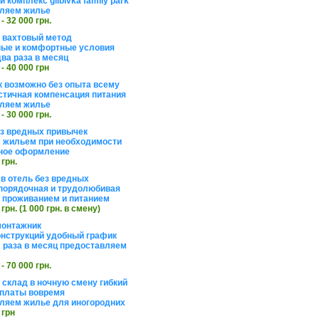
 комплекс glibivka family park
ляем жилье
 - 32 000 грн.
а вахтовый метод
ые и комфортные условия
ва раза в месяц
 - 40 000 грн
 возможно без опыта всему
стичная компенсация питания
ляем жилье
 - 30 000 грн.
ез вредных привычек
 жильем при необходимости
ное оформление
 грн.
 в отель без вредных
порядочная и трудолюбивая
 с проживанием и питанием
 грн. (1 000 грн. в смену)
монтажник
нструкций удобный график
 раза в месяц предоставляем
 - 70 000 грн.
 склад в ночную смену гибкий
платы вовремя
ляем жилье для иногородних
 грн