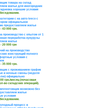
вщик товара на склад
ляем жилье для иногородних
тидневка хорошие условия
обеседовании.
атегории с на авто iveco с
тором официальное
ие предоставляем жилье
 - 43 000 грн.
на производство с опытом от 1
инная переработка кукурузы
ляем жилье
 - 20 000 грн
чий на производство
ских конструкций полного
фортные условия с
ием
 - 35 000 грн.
вщик с проживанием график
ные и ночные смены (неделя
елю) официально
 000 грн./месяц (почасовая
ол-во складских операций).
омплектовщик возможно без
доставляем жилье
ые условия
обеседовании.
холодный процесс в