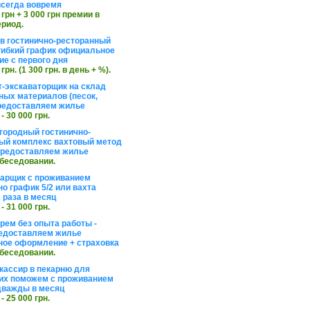
сегда вовремя
 грн + 3 000 грн премии в
ериод.
в гостинично-ресторанный
гибкий график официальное
е с первого дня
 грн. (1 300 грн. в день + %).
т-экскаваторщик на склад
ных материалов (песок,
редоставляем жилье
 - 30 000 грн.
агородный гостинично-
ый комплекс вахтовый метод
 предоставляем жилье
обеседовании.
арщик с проживанием
о график 5/2 или вахта
 раза в месяц
 - 31 000 грн.
рем без опыта работы -
едоставляем жилье
ое оформление + страховка
обеседовании.
кассир в пекарню для
их поможем с проживанием
дважды в месяц
 - 25 000 грн.