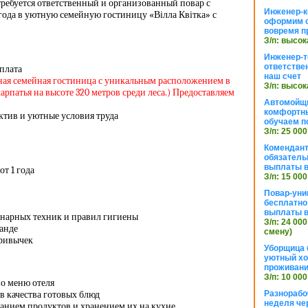
требуется ответственный и организованный повар с
Инженер-к
 года в уютную семейную гостиницу «Вілла Квітка» с
оформим 
вовремя п
З/п: высок
Инженер-т
ответстве
 плата
наш счет
ая семейная гостиница с уникальным расположением в
З/п: высок
рпатья на высоте 320 метров среди леса.
) Предоставляем
Автомойщ
комфортны
тив и уютные условия труда
обучаем п
З/п: 25 000
Комендант
обязатель
выплаты 
от 1 года
З/п: 15 000
Повар-уни
бесплатно
выплаты 
нарных техник и правил гигиены
З/п: 24 000
манде
смену)
привычек
Уборщица 
уютный хо
проживани
З/п: 10 000
о меню отеля
в качества готовых блюд
Разнорабо
неделя че
ванием продуктов и хранением их на кухне