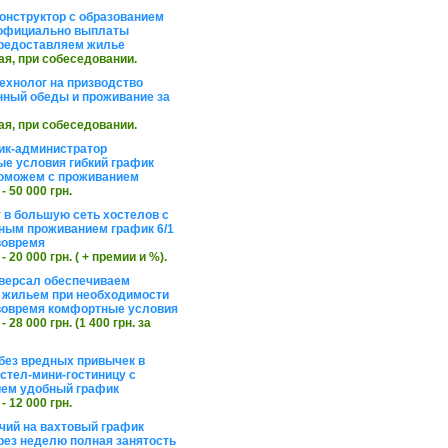
онструктор с образованием
официально выплаты
редоставляем жилье
ая, при собеседовании.
ехнолог на призводство
нный обеды и проживание за
ая, при собеседовании.
ик-администратор
е условия гибкий график
оможем с проживанием
 - 50 000 грн.
 в большую сеть хостелов с
ным проживанием график 6/1
вовремя
 - 20 000 грн. ( + премии и %).
версал обеспечиваем
 жильем при необходимости
вовремя комфортные условия
 - 28 000 грн. (1 400 грн. за
без вредных привычек в
стел-мини-гостиницу с
ем удобный график
 - 12 000 грн.
чий на вахтовый график
рез неделю полная занятость