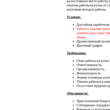
на постоянное место работы 
опытом работы на кухне от 1
вахтовым методом работы.
Условия:
Достойная заработная
Работа в Сваляве (
уютн
живописных горах Зака
жилье.
Дружественный коллек
Вахтовый график
Требования:
Опыт работы на кухне 
Ответственность,
Организованность,
Внимательность
Знание основных кули
Умение работать в ко
Отсутствие вредных 
Обязанности:
Приготовление блюд п
Соблюдение стандарто
Контроль за использо