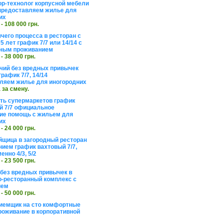
ор-технолог корпусной мебели
предоставляем жилье для
их
 - 108 000 грн.
чего процесса в ресторан с
5 лет график 7/7 или 14/14 с
ьным проживанием
 - 38 000 грн.
чий без вредных привычек
рафик 7/7, 14/14
ляем жилье для иногородних
а за смену.
еть супермаркетов график
 7/7 официальное
е помощь с жильем для
их
 - 24 000 грн.
щица в загородный ресторан
нием график вахтовый 7/7,
енно 4/3, 5/2
 - 23 500 грн.
без вредных привычек в
о-ресторанный комплекс с
ием
 - 50 000 грн.
иемщик на сто комфортные
роживание в корпоративной