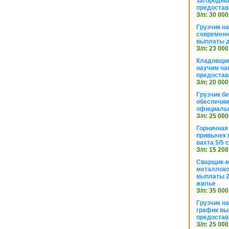
загородный
предостав
З/п: 30 000
Грузчик н
современн
выплаты д
З/п: 23 000
Кладовщик
научим ча
предостав
З/п: 20 000
Грузчик б
обеспечим
официаль
З/п: 25 000
Горничная
привычек 
вахта 5/5
З/п: 15 208
Сварщик-
металлоко
выплаты 2
жилье
З/п: 35 000
Грузчик на
график вы
предостав
З/п: 25 000