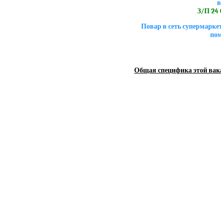
в
З/П 24 0
Повар в сеть супермарк
пом
Общая специфика этой вак