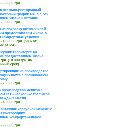
 - 30 000 грн.
в отельно-ресторанный
ахтовый график 4/4, 7/7, 5/5
ляем жилье и питание
 - 35 000 грн.
 на покраску автомобилей
им предоставляем жилье в
и комфортные условия
 - 100 000 грн. (50% от
х работ)
борщик территории на
ие предоставляем жилье
 грн. (10 000 грн. на
ьный срок)
ортировщик на производство
рафик вахта с проживанием
сему
 - 25 500 грн.
а производство мешков с
ем есть несколько графиков
важды в месяц
 - 45 000 грн.
онтажник корпусной мебели с
я иногородних
вляем комфортабельное
 - 88 000 грн.