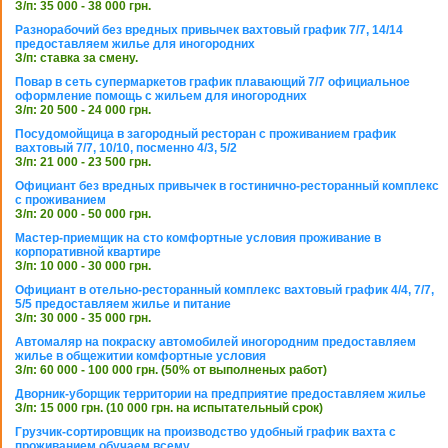
З/п: 35 000 - 38 000 грн.
Разнорабочий без вредных привычек вахтовый график 7/7, 14/14
предоставляем жилье для иногородних
З/п: ставка за смену.
Повар в сеть супермаркетов график плавающий 7/7 официальное
оформление помощь с жильем для иногородних
З/п: 20 500 - 24 000 грн.
Посудомойщица в загородный ресторан с проживанием график
вахтовый 7/7, 10/10, посменно 4/3, 5/2
З/п: 21 000 - 23 500 грн.
Официант без вредных привычек в гостинично-ресторанный комплекс
с проживанием
З/п: 20 000 - 50 000 грн.
Мастер-приемщик на сто комфортные условия проживание в
корпоративной квартире
З/п: 10 000 - 30 000 грн.
Официант в отельно-ресторанный комплекс вахтовый график 4/4, 7/7,
5/5 предоставляем жилье и питание
З/п: 30 000 - 35 000 грн.
Автомаляр на покраску автомобилей иногородним предоставляем
жилье в общежитии комфортные условия
З/п: 60 000 - 100 000 грн. (50% от выполненых работ)
Дворник-уборщик территории на предприятие предоставляем жилье
З/п: 15 000 грн. (10 000 грн. на испытательный срок)
Грузчик-сортировщик на производство удобный график вахта с
проживанием обучаем всему