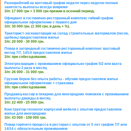
Разнорабочий на вахтовый график неделя через неделю полная
занятость выплаты всегда вовремя
З/п: 17 000 грн + 3 000 грн премии в осенний период.
Официант в гостинично-ресторанный комплекс гибкий график
официальное оформление с первого дня
З/п: 30 000 грн. (1 300 грн. в день + %).
Тракторист-экскаваторщик на склад строительных материалов (песок,
щебень) предоставляем жилье
З/п: 20 000 - 30 000 грн.
Повар в загородный гостинично-ресторанный комплекс вахтовый
метод 7/7, 14/14 предоставляем жилье
З/п: при собеседовании.
Электросварщик с проживанием официально график 5/2 или вахта
выплаты 2 раза в месяц
З/п: 26 000 - 31 000 грн.
Грузчик берем без опыта работы - обучим предоставляем жилье
официальное оформление + страховка
З/п: при собеседовании.
Продавец-кассир в пекарню для иногородних поможем с проживанием
выплаты дважды в месяц
З/п: 22 400 - 25 000 грн.
Конструктор-технолог корпусной мебели с опытом предоставляем
жилье для иногородних
З/п: 43 000 - 108 000 грн.
Повар горячего процесса в ресторан с опытом от 5 лет график 7/7 или
14/14 с обязательным проживанием