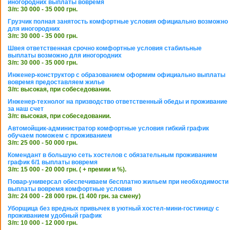
иногородних выплаты вовремя
З/п: 30 000 - 35 000 грн.
Грузчик полная занятость комфортные условия официально возможно
для иногородних
З/п: 30 000 - 35 000 грн.
Швея ответственная срочно комфортные условия стабильные
выплаты возможно для иногородних
З/п: 30 000 - 35 000 грн.
Инженер-конструктор с образованием оформим официально выплаты
вовремя предоставляем жилье
З/п: высокая, при собеседовании.
Инженер-технолог на призводство ответственный обеды и проживание
за наш счет
З/п: высокая, при собеседовании.
Автомойщик-администратор комфортные условия гибкий график
обучаем поможем с проживанием
З/п: 25 000 - 50 000 грн.
Комендант в большую сеть хостелов с обязательным проживанием
график 6/1 выплаты вовремя
З/п: 15 000 - 20 000 грн. ( + премии и %).
Повар-универсал обеспечиваем бесплатно жильем при необходимости
выплаты вовремя комфортные условия
З/п: 24 000 - 28 000 грн. (1 400 грн. за смену)
Уборщица без вредных привычек в уютный хостел-мини-гостиницу с
проживанием удобный график
З/п: 10 000 - 12 000 грн.