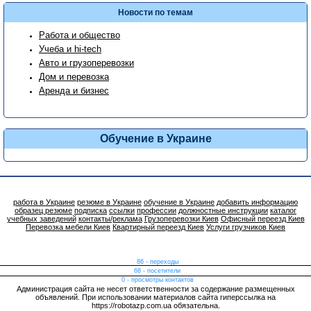
Новости по темам
Работа и общество
Учеба и hi-tech
Авто и грузоперевозки
Дом и перевозка
Аренда и бизнес
Обучение в Украине
работа в Украине
резюме в Украине
обучение в Украине
добавить информацию
образец резюме
подписка
ссылки
профессии
должностные инструкции
каталог
учебных заведений
контакты/реклама
Грузоперевозки Киев
Офисный переезд Киев
Перевозка мебели Киев
Квартирный переезд Киев
Услуги грузчиков Киев
86 - переходы
68 - посетители
0 - просмотры контактов
Администрация сайта не несет ответственности за содержание размещенных
объявлений. При использовании материалов сайта гиперссылка на
https://robotazp.com.ua обязательна.