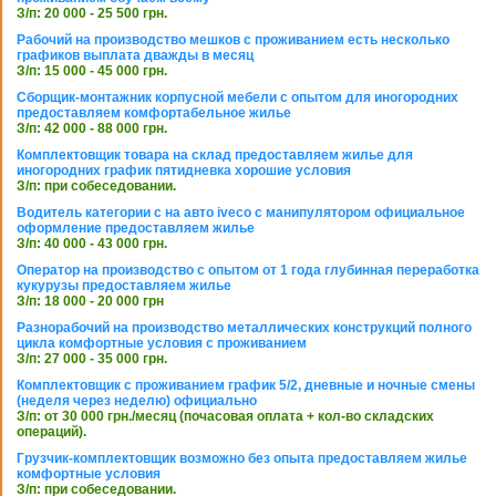
З/п: 20 000 - 25 500 грн.
Рабочий на производство мешков с проживанием есть несколько
графиков выплата дважды в месяц
З/п: 15 000 - 45 000 грн.
Сборщик-монтажник корпусной мебели с опытом для иногородних
предоставляем комфортабельное жилье
З/п: 42 000 - 88 000 грн.
Комплектовщик товара на склад предоставляем жилье для
иногородних график пятидневка хорошие условия
З/п: при собеседовании.
Водитель категории с на авто iveco с манипулятором официальное
оформление предоставляем жилье
З/п: 40 000 - 43 000 грн.
Оператор на производство с опытом от 1 года глубинная переработка
кукурузы предоставляем жилье
З/п: 18 000 - 20 000 грн
Разнорабочий на производство металлических конструкций полного
цикла комфортные условия с проживанием
З/п: 27 000 - 35 000 грн.
Комплектовщик с проживанием график 5/2, дневные и ночные смены
(неделя через неделю) официально
З/п: от 30 000 грн./месяц (почасовая оплата + кол-во складских
операций).
Грузчик-комплектовщик возможно без опыта предоставляем жилье
комфортные условия
З/п: при собеседовании.