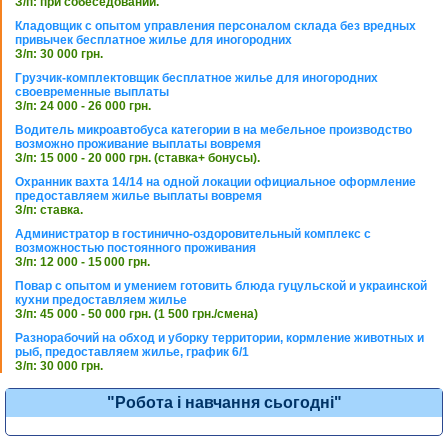
З/п: при собеседовании.
Кладовщик с опытом управления персоналом склада без вредных
привычек бесплатное жилье для иногородних
З/п: 30 000 грн.
Грузчик-комплектовщик бесплатное жилье для иногородних
своевременные выплаты
З/п: 24 000 - 26 000 грн.
Водитель микроавтобуса категории в на мебельное производство
возможно проживание выплаты вовремя
З/п: 15 000 - 20 000 грн. (ставка+ бонусы).
Охранник вахта 14/14 на одной локации официальное оформление
предоставляем жилье выплаты вовремя
З/п: ставка.
Администратор в гостинично-оздоровительный комплекс с
возможностью постоянного проживания
З/п: 12 000 - 15 000 грн.
Повар с опытом и умением готовить блюда гуцульской и украинской
кухни предоставляем жилье
З/п: 45 000 - 50 000 грн. (1 500 грн./смена)
Разнорабочий на обход и уборку территории, кормление животных и
рыб, предоставляем жилье, график 6/1
З/п: 30 000 грн.
"Робота і навчання сьогодні"