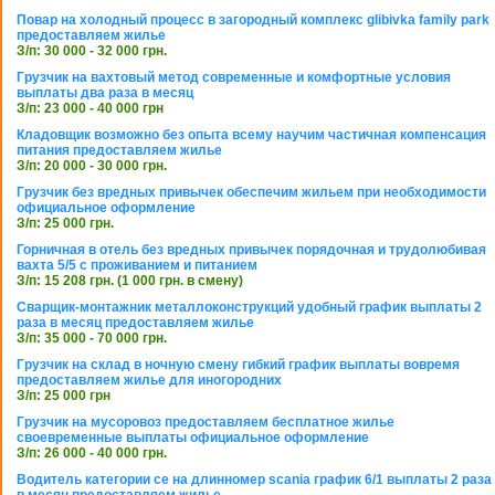
Повар на холодный процесс в загородный комплекс glibivka family park
предоставляем жилье
З/п: 30 000 - 32 000 грн.
Грузчик на вахтовый метод современные и комфортные условия
выплаты два раза в месяц
З/п: 23 000 - 40 000 грн
Кладовщик возможно без опыта всему научим частичная компенсация
питания предоставляем жилье
З/п: 20 000 - 30 000 грн.
Грузчик без вредных привычек обеспечим жильем при необходимости
официальное оформление
З/п: 25 000 грн.
Горничная в отель без вредных привычек порядочная и трудолюбивая
вахта 5/5 с проживанием и питанием
З/п: 15 208 грн. (1 000 грн. в смену)
Сварщик-монтажник металлоконструкций удобный график выплаты 2
раза в месяц предоставляем жилье
З/п: 35 000 - 70 000 грн.
Грузчик на склад в ночную смену гибкий график выплаты вовремя
предоставляем жилье для иногородних
З/п: 25 000 грн
Грузчик на мусоровоз предоставляем бесплатное жилье
своевременные выплаты официальное оформление
З/п: 26 000 - 40 000 грн.
Водитель категории се на длинномер scania график 6/1 выплаты 2 раза
в месяц предоставляем жилье