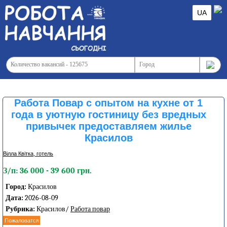
UA
Работа Повар с опытом на кухне от 1
года в уютную гостиницу без вредных
привычек предоставляем жилье
Красилов
Вілла Квітка, готель
З/п: 36 000 - 39 600 грн.
Город:
Красилов
Дата:
2026-08-09
Рубрика:
Красилов/
Работа повар
Пожаловатся