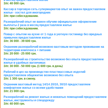
З/п: 40 000 грн.
Кассир в торговую сеть супермаркетов опыт не важен предоставляем
жилье - хостел для иногородних
З/п: при собеседовании.
Разнорабочий опыт не важен обучим официальное оформление
выплаты 2 раза в месяц предоставляем жилье
З/п: при собеседовании.
Повар с опытом на кухне от 1 года в уютную гостиницу без вредных
привычек предоставляем жилье
З/п: 36 000 - 39 600 грн.
Охранник-разнорабочий возможно вахтовым методом проживание на
территории комплекса + питание
З/п: 20 000 - 25 000 грн.
Разнорабочий на строительство возможно без опыта предоставляем
жилье в удобных вагончиках
З/п: 30 000 - 50 000 грн. (1 600 грн. в день)
Рабочий в цех на производство пластмассовых изделий
предоставляем общежитие возможно без опыта
З/п: 1 300 грн. в смену.
Охранник вахтовый метод 14/14 20/10, 30/10 предоставляем
комфортное жилье со всеми удобствами
З/п: 21 000 грн.
Разнорабочий на ремонт жилых и нежилых помещений предоставляем
жилье, инструменты и спецодежду
З/п: 40 000 грн.