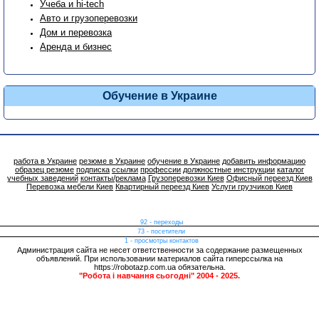
Учеба и hi-tech
Авто и грузоперевозки
Дом и перевозка
Аренда и бизнес
Обучение в Украине
работа в Украине
резюме в Украине
обучение в Украине
добавить информацию
образец резюме
подписка
ссылки
профессии
должностные инструкции
каталог
учебных заведений
контакты/реклама
Грузоперевозки Киев
Офисный переезд Киев
Перевозка мебели Киев
Квартирный переезд Киев
Услуги грузчиков Киев
92 - переходы
73 - посетители
1 - просмотры контактов
Администрация сайта не несет ответственности за содержание размещенных
объявлений. При использовании материалов сайта гиперссылка на
https://robotazp.com.ua обязательна.
"Робота і навчання сьогодні" 2004 - 2025.