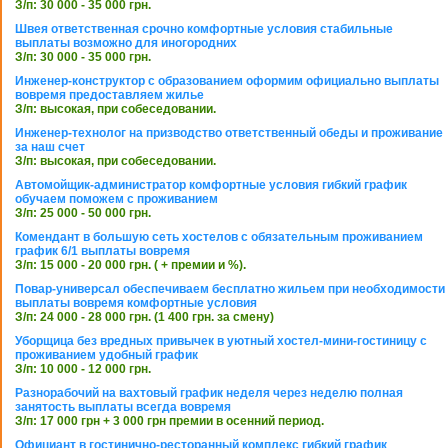
З/п: 30 000 - 35 000 грн.
Швея ответственная срочно комфортные условия стабильные
выплаты возможно для иногородних
З/п: 30 000 - 35 000 грн.
Инженер-конструктор с образованием оформим официально выплаты
вовремя предоставляем жилье
З/п: высокая, при собеседовании.
Инженер-технолог на призводство ответственный обеды и проживание
за наш счет
З/п: высокая, при собеседовании.
Автомойщик-администратор комфортные условия гибкий график
обучаем поможем с проживанием
З/п: 25 000 - 50 000 грн.
Комендант в большую сеть хостелов с обязательным проживанием
график 6/1 выплаты вовремя
З/п: 15 000 - 20 000 грн. ( + премии и %).
Повар-универсал обеспечиваем бесплатно жильем при необходимости
выплаты вовремя комфортные условия
З/п: 24 000 - 28 000 грн. (1 400 грн. за смену)
Уборщица без вредных привычек в уютный хостел-мини-гостиницу с
проживанием удобный график
З/п: 10 000 - 12 000 грн.
Разнорабочий на вахтовый график неделя через неделю полная
занятость выплаты всегда вовремя
З/п: 17 000 грн + 3 000 грн премии в осенний период.
Официант в гостинично-ресторанный комплекс гибкий график