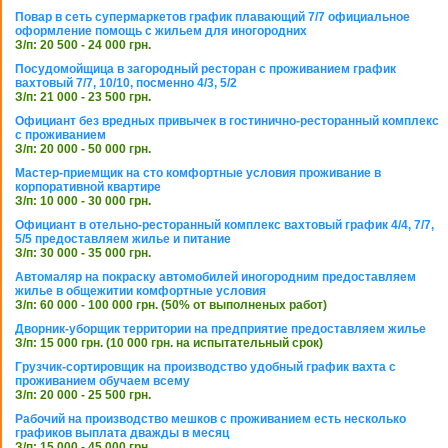
Повар в сеть супермаркетов график плавающий 7/7 официальное
оформление помощь с жильем для иногородних
З/п: 20 500 - 24 000 грн.
Посудомойщица в загородный ресторан с проживанием график
вахтовый 7/7, 10/10, посменно 4/3, 5/2
З/п: 21 000 - 23 500 грн.
Официант без вредных привычек в гостинично-ресторанный комплекс
с проживанием
З/п: 20 000 - 50 000 грн.
Мастер-приемщик на сто комфортные условия проживание в
корпоративной квартире
З/п: 10 000 - 30 000 грн.
Официант в отельно-ресторанный комплекс вахтовый график 4/4, 7/7,
5/5 предоставляем жилье и питание
З/п: 30 000 - 35 000 грн.
Автомаляр на покраску автомобилей иногородним предоставляем
жилье в общежитии комфортные условия
З/п: 60 000 - 100 000 грн. (50% от выполненых работ)
Дворник-уборщик территории на предприятие предоставляем жилье
З/п: 15 000 грн. (10 000 грн. на испытательный срок)
Грузчик-сортировщик на производство удобный график вахта с
проживанием обучаем всему
З/п: 20 000 - 25 500 грн.
Рабочий на производство мешков с проживанием есть несколько
графиков выплата дважды в месяц
З/п: 15 000 - 45 000 грн.