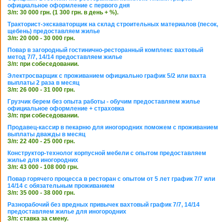
официальное оформление с первого дня
З/п: 30 000 грн. (1 300 грн. в день + %).
Тракторист-экскаваторщик на склад строительных материалов (песок,
щебень) предоставляем жилье
З/п: 20 000 - 30 000 грн.
Повар в загородный гостинично-ресторанный комплекс вахтовый
метод 7/7, 14/14 предоставляем жилье
З/п: при собеседовании.
Электросварщик с проживанием официально график 5/2 или вахта
выплаты 2 раза в месяц
З/п: 26 000 - 31 000 грн.
Грузчик берем без опыта работы - обучим предоставляем жилье
официальное оформление + страховка
З/п: при собеседовании.
Продавец-кассир в пекарню для иногородних поможем с проживанием
выплаты дважды в месяц
З/п: 22 400 - 25 000 грн.
Конструктор-технолог корпусной мебели с опытом предоставляем
жилье для иногородних
З/п: 43 000 - 108 000 грн.
Повар горячего процесса в ресторан с опытом от 5 лет график 7/7 или
14/14 с обязательным проживанием
З/п: 35 000 - 38 000 грн.
Разнорабочий без вредных привычек вахтовый график 7/7, 14/14
предоставляем жилье для иногородних
З/п: ставка за смену.