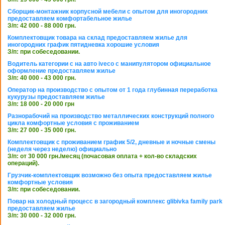
Сборщик-монтажник корпусной мебели с опытом для иногородних
предоставляем комфортабельное жилье
З/п: 42 000 - 88 000 грн.
Комплектовщик товара на склад предоставляем жилье для
иногородних график пятидневка хорошие условия
З/п: при собеседовании.
Водитель категории с на авто iveco с манипулятором официальное
оформление предоставляем жилье
З/п: 40 000 - 43 000 грн.
Оператор на производство с опытом от 1 года глубинная переработка
кукурузы предоставляем жилье
З/п: 18 000 - 20 000 грн
Разнорабочий на производство металлических конструкций полного
цикла комфортные условия с проживанием
З/п: 27 000 - 35 000 грн.
Комплектовщик с проживанием график 5/2, дневные и ночные смены
(неделя через неделю) официально
З/п: от 30 000 грн./месяц (почасовая оплата + кол-во складских
операций).
Грузчик-комплектовщик возможно без опыта предоставляем жилье
комфортные условия
З/п: при собеседовании.
Повар на холодный процесс в загородный комплекс glibivka family park
предоставляем жилье
З/п: 30 000 - 32 000 грн.