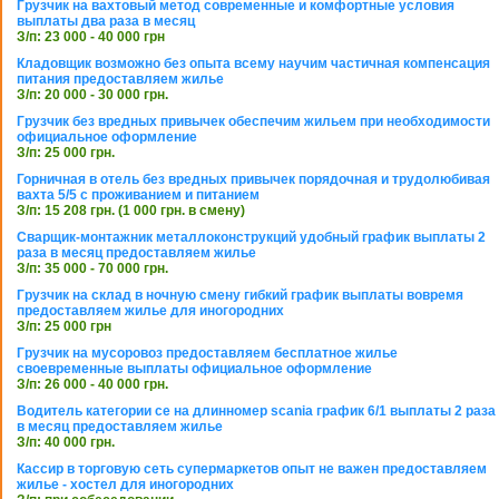
Грузчик на вахтовый метод современные и комфортные условия
выплаты два раза в месяц
З/п: 23 000 - 40 000 грн
Кладовщик возможно без опыта всему научим частичная компенсация
питания предоставляем жилье
З/п: 20 000 - 30 000 грн.
Грузчик без вредных привычек обеспечим жильем при необходимости
официальное оформление
З/п: 25 000 грн.
Горничная в отель без вредных привычек порядочная и трудолюбивая
вахта 5/5 с проживанием и питанием
З/п: 15 208 грн. (1 000 грн. в смену)
Сварщик-монтажник металлоконструкций удобный график выплаты 2
раза в месяц предоставляем жилье
З/п: 35 000 - 70 000 грн.
Грузчик на склад в ночную смену гибкий график выплаты вовремя
предоставляем жилье для иногородних
З/п: 25 000 грн
Грузчик на мусоровоз предоставляем бесплатное жилье
своевременные выплаты официальное оформление
З/п: 26 000 - 40 000 грн.
Водитель категории се на длинномер scania график 6/1 выплаты 2 раза
в месяц предоставляем жилье
З/п: 40 000 грн.
Кассир в торговую сеть супермаркетов опыт не важен предоставляем
жилье - хостел для иногородних