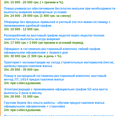
З/п: 15 000 - 20 000 грн. ( + премии и %).
Повар-универсал обеспечиваем бесплатно жильем при необходимости
выплаты вовремя комфортные условия
З/п: 24 000 - 28 000 грн. (1 400 грн. за смену)
Уборщица без вредных привычек в уютный хостел-мини-гостиницу с
проживанием удобный график
З/п: 10 000 - 12 000 грн.
Разнорабочий на вахтовый график неделя через неделю полная
занятость выплаты всегда вовремя
З/п: 17 000 грн + 3 000 грн премии в осенний период.
Официант в гостинично-ресторанный комплекс гибкий график
официальное оформление с первого дня
З/п: 30 000 грн. (1 300 грн. в день + %).
Тракторист-экскаваторщик на склад строительных материалов (песок,
щебень) предоставляем жилье
З/п: 20 000 - 30 000 грн.
Повар в загородный гостинично-ресторанный комплекс вахтовый
метод 7/7, 14/14 предоставляем жилье
З/п: при собеседовании.
Электросварщик с проживанием официально график 5/2 или вахта
выплаты 2 раза в месяц
З/п: 26 000 - 31 000 грн.
Грузчик берем без опыта работы - обучим предоставляем жилье
официальное оформление + страховка
З/п: при собеседовании.