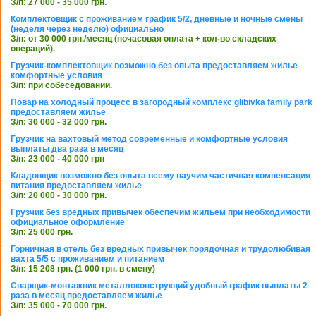
З/п: 27 000 - 35 000 грн.
Комплектовщик с проживанием график 5/2, дневные и ночные смены
(неделя через неделю) официально
З/п: от 30 000 грн./месяц (почасовая оплата + кол-во складских
операций).
Грузчик-комплектовщик возможно без опыта предоставляем жилье
комфортные условия
З/п: при собеседовании.
Повар на холодный процесс в загородный комплекс glibivka family park
предоставляем жилье
З/п: 30 000 - 32 000 грн.
Грузчик на вахтовый метод современные и комфортные условия
выплаты два раза в месяц
З/п: 23 000 - 40 000 грн
Кладовщик возможно без опыта всему научим частичная компенсация
питания предоставляем жилье
З/п: 20 000 - 30 000 грн.
Грузчик без вредных привычек обеспечим жильем при необходимости
официальное оформление
З/п: 25 000 грн.
Горничная в отель без вредных привычек порядочная и трудолюбивая
вахта 5/5 с проживанием и питанием
З/п: 15 208 грн. (1 000 грн. в смену)
Сварщик-монтажник металлоконструкций удобный график выплаты 2
раза в месяц предоставляем жилье
З/п: 35 000 - 70 000 грн.