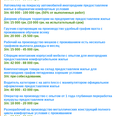
Автомаляр на покраску автомобилей иногородним предоставляем
жилье в общежитии комфортные условия
З/п: 60 000 - 100 000 грн. (50% от выполненых работ)
Дворник-уборщик территории на предприятие предоставляем жилье
З/п: 15 000 грн. (10 000 грн. на испытательный срок)
Грузчик-сортировщик на производство удобный график вахта с
проживанием обучаем всему
З/п: 20 000 - 25 500 грн.
Рабочий на производство мешков с проживанием есть несколько
графиков выплата дважды в месяц
З/п: 15 000 - 45 000 грн.
Сборщик-монтажник корпусной мебели с опытом для иногородних
предоставляем комфортабельное жилье
З/п: 42 000 - 88 000 грн.
Комплектовщик товара на склад предоставляем жилье для
иногородних график пятидневка хорошие условия
З/п: при собеседовании.
Водитель категории с на авто iveco с манипулятором официальное
оформление предоставляем жилье
З/п: 40 000 - 43 000 грн.
Оператор на производство с опытом от 1 года глубинная переработка
кукурузы предоставляем жилье
З/п: 18 000 - 20 000 грн
Разнорабочий на производство металлических конструкций полного
цикла комфортные условия с проживанием