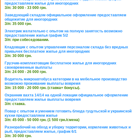
предоставляем жилье для иногородних
З/п: 30 000 - 33 000 грн.
Заведующий складом официальное оформление предоставляем
общежитие для иногородних
З/п: 35 000 грн.
Электрик желательно с опытом на полную занятость возможно
предоставление жилья график 5/2
З/п: при собеседовании.
Кладовщик с опытом управления персоналом склада без вредных
привычек бесплатное жилье для иногородних
З/п: 30 000 грн.
Грузчик-комплектовщик бесплатное жилье для иногородних
своевременные выплаты
З/п: 24 000 - 26 000 грн.
Водитель микроавтобуса категории в на мебельное производство
возможно проживание выплаты вовремя
З/п: 15 000 - 20 000 грн. (ставка+ бонусы).
Охранник вахта 14/14 на одной локации официальное оформление
предоставляем жилье выплаты вовремя
З/п: ставка.
Повар с опытом и умением готовить блюда гуцульской и украинской
кухни предоставляем жилье
З/п: 45 000 - 50 000 грн. (1 500 грн./смена)
Разнорабочий на обход и уборку территории, кормление животных и
рыб, предоставляем жилье, график 6/1
З/п: 30 000 грн.