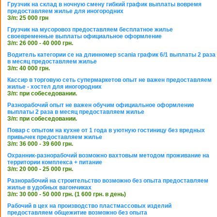
Грузчик на склад в ночную смену гибкий график выплаты вовремя
предоставляем жилье для иногородних
З/п: 25 000 грн
Грузчик на мусоровоз предоставляем бесплатное жилье
своевременные выплаты официальное оформление
З/п: 26 000 - 40 000 грн.
Водитель категории се на длинномер scania график 6/1 выплаты 2 раза
в месяц предоставляем жилье
З/п: 40 000 грн.
Кассир в торговую сеть супермаркетов опыт не важен предоставляем
жилье - хостел для иногородних
З/п: при собеседовании.
Разнорабочий опыт не важен обучим официальное оформление
выплаты 2 раза в месяц предоставляем жилье
З/п: при собеседовании.
Повар с опытом на кухне от 1 года в уютную гостиницу без вредных
привычек предоставляем жилье
З/п: 36 000 - 39 600 грн.
Охранник-разнорабочий возможно вахтовым методом проживание на
территории комплекса + питание
З/п: 20 000 - 25 000 грн.
Разнорабочий на строительство возможно без опыта предоставляем
жилье в удобных вагончиках
З/п: 30 000 - 50 000 грн. (1 600 грн. в день)
Рабочий в цех на производство пластмассовых изделий
предоставляем общежитие возможно без опыта