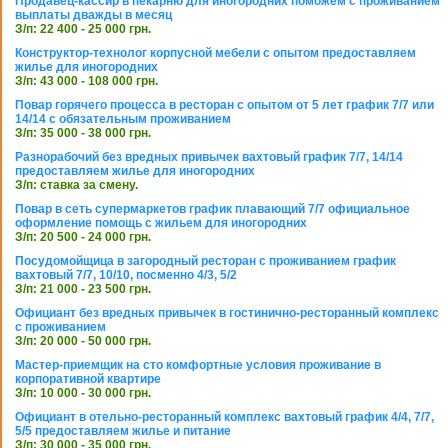
Продавец-кассир в пекарню для иногородних поможем с проживанием
выплаты дважды в месяц
З/п: 22 400 - 25 000 грн.
Конструктор-технолог корпусной мебели с опытом предоставляем
жилье для иногородних
З/п: 43 000 - 108 000 грн.
Повар горячего процесса в ресторан с опытом от 5 лет график 7/7 или
14/14 с обязательным проживанием
З/п: 35 000 - 38 000 грн.
Разнорабочий без вредных привычек вахтовый график 7/7, 14/14
предоставляем жилье для иногородних
З/п: ставка за смену.
Повар в сеть супермаркетов график плавающий 7/7 официальное
оформление помощь с жильем для иногородних
З/п: 20 500 - 24 000 грн.
Посудомойщица в загородный ресторан с проживанием график
вахтовый 7/7, 10/10, посменно 4/3, 5/2
З/п: 21 000 - 23 500 грн.
Официант без вредных привычек в гостинично-ресторанный комплекс
с проживанием
З/п: 20 000 - 50 000 грн.
Мастер-приемщик на сто комфортные условия проживание в
корпоративной квартире
З/п: 10 000 - 30 000 грн.
Официант в отельно-ресторанный комплекс вахтовый график 4/4, 7/7,
5/5 предоставляем жилье и питание
З/п: 30 000 - 35 000 грн.