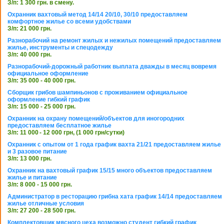
З/п: 1 300 грн. в смену.
Охранник вахтовый метод 14/14 20/10, 30/10 предоставляем
комфортное жилье со всеми удобствами
З/п: 21 000 грн.
Разнорабочий на ремонт жилых и нежилых помещений предоставляем
жилье, инструменты и спецодежду
З/п: 40 000 грн.
Разнорабочий-дорожный работник выплата дважды в месяц вовремя
официальное оформление
З/п: 35 000 - 40 000 грн.
Сборщик грибов шампиньонов с проживанием официальное
оформление гибкий график
З/п: 15 000 - 25 000 грн.
Охранник на охрану помещений/объектов для иногородних
предоставляем бесплатное жилье
З/п: 11 000 - 12 000 грн, (1 000 грн/сутки)
Охранник с опытом от 1 года график вахта 21/21 предоставляем жилье
и 3 разовое питание
З/п: 13 000 грн.
Охранник на вахтовый график 15/15 много объектов предоставляем
жилье и питание
З/п: 8 000 - 15 000 грн.
Администратор в ресторацию грибна хата график 14/14 предоставляем
жилье отличные условия
З/п: 27 200 - 28 500 грн.
Комплектовщик мясного цеха возможно студент гибкий график