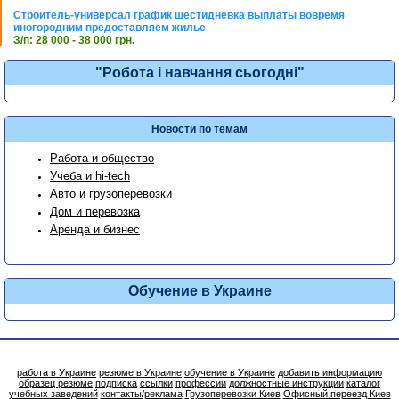
Строитель-универсал график шестидневка выплаты вовремя
иногородним предоставляем жилье
З/п: 28 000 - 38 000 грн.
"Робота і навчання сьогодні"
Новости по темам
Работа и общество
Учеба и hi-tech
Авто и грузоперевозки
Дом и перевозка
Аренда и бизнес
Обучение в Украине
работа в Украине
резюме в Украине
обучение в Украине
добавить информацию
образец резюме
подписка
ссылки
профессии
должностные инструкции
каталог
учебных заведений
контакты/реклама
Грузоперевозки Киев
Офисный переезд Киев