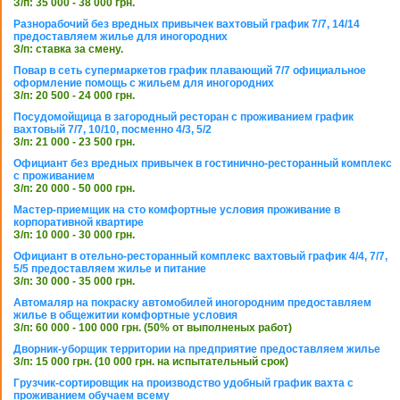
З/п: 35 000 - 38 000 грн.
Разнорабочий без вредных привычек вахтовый график 7/7, 14/14
предоставляем жилье для иногородних
З/п: ставка за смену.
Повар в сеть супермаркетов график плавающий 7/7 официальное
оформление помощь с жильем для иногородних
З/п: 20 500 - 24 000 грн.
Посудомойщица в загородный ресторан с проживанием график
вахтовый 7/7, 10/10, посменно 4/3, 5/2
З/п: 21 000 - 23 500 грн.
Официант без вредных привычек в гостинично-ресторанный комплекс
с проживанием
З/п: 20 000 - 50 000 грн.
Мастер-приемщик на сто комфортные условия проживание в
корпоративной квартире
З/п: 10 000 - 30 000 грн.
Официант в отельно-ресторанный комплекс вахтовый график 4/4, 7/7,
5/5 предоставляем жилье и питание
З/п: 30 000 - 35 000 грн.
Автомаляр на покраску автомобилей иногородним предоставляем
жилье в общежитии комфортные условия
З/п: 60 000 - 100 000 грн. (50% от выполненых работ)
Дворник-уборщик территории на предприятие предоставляем жилье
З/п: 15 000 грн. (10 000 грн. на испытательный срок)
Грузчик-сортировщик на производство удобный график вахта с
проживанием обучаем всему