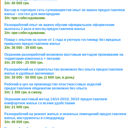
З/п: 40 000 грн.
Кассир в торговую сеть супермаркетов опыт не важен предоставляем
жилье - хостел для иногородних
З/п: при собеседовании.
Разнорабочий опыт не важен обучим официальное оформление
выплаты 2 раза в месяц предоставляем жилье
З/п: при собеседовании.
Повар с опытом на кухне от 1 года в уютную гостиницу без вредных
привычек предоставляем жилье
З/п: 36 000 - 39 600 грн.
Охранник-разнорабочий возможно вахтовым методом проживание на
территории комплекса + питание
З/п: 20 000 - 25 000 грн.
Разнорабочий на строительство возможно без опыта предоставляем
жилье в удобных вагончиках
З/п: 30 000 - 50 000 грн. (1 600 грн. в день)
Рабочий в цех на производство пластмассовых изделий
предоставляем общежитие возможно без опыта
З/п: 1 300 грн. в смену.
Охранник вахтовый метод 14/14 20/10, 30/10 предоставляем
комфортное жилье со всеми удобствами
З/п: 21 000 грн.
Разнорабочий на ремонт жилых и нежилых помещений предоставляем
жилье, инструменты и спецодежду
З/п: 40 000 грн.