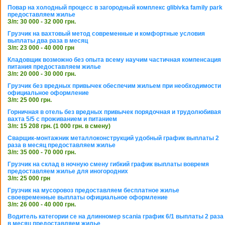
Повар на холодный процесс в загородный комплекс glibivka family park
предоставляем жилье
З/п: 30 000 - 32 000 грн.
Грузчик на вахтовый метод современные и комфортные условия
выплаты два раза в месяц
З/п: 23 000 - 40 000 грн
Кладовщик возможно без опыта всему научим частичная компенсация
питания предоставляем жилье
З/п: 20 000 - 30 000 грн.
Грузчик без вредных привычек обеспечим жильем при необходимости
официальное оформление
З/п: 25 000 грн.
Горничная в отель без вредных привычек порядочная и трудолюбивая
вахта 5/5 с проживанием и питанием
З/п: 15 208 грн. (1 000 грн. в смену)
Сварщик-монтажник металлоконструкций удобный график выплаты 2
раза в месяц предоставляем жилье
З/п: 35 000 - 70 000 грн.
Грузчик на склад в ночную смену гибкий график выплаты вовремя
предоставляем жилье для иногородних
З/п: 25 000 грн
Грузчик на мусоровоз предоставляем бесплатное жилье
своевременные выплаты официальное оформление
З/п: 26 000 - 40 000 грн.
Водитель категории се на длинномер scania график 6/1 выплаты 2 раза
в месяц предоставляем жилье