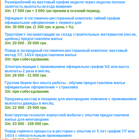
Разнорабочий на вахтовый график неделя через неделю полная
занятость выплаты всегда вовремя
З/п: 17 000 грн + 3 000 грн премии в осенний период.
Официант в гостинично-ресторанный комплекс гибкий график
официальное оформление с первого дня
З/п: 30 000 грн. (1 300 грн. в день + %).
Тракторист-экскаваторщик на склад строительных материалов (песок,
щебень) предоставляем жилье
З/п: 20 000 - 30 000 грн.
Повар в загородный гостинично-ресторанный комплекс вахтовый
метод 7/7, 14/14 предоставляем жилье
З/п: при собеседовании.
Электросварщик с проживанием официально график 5/2 или вахта
выплаты 2 раза в месяц
З/п: 26 000 - 31 000 грн.
Грузчик берем без опыта работы - обучим предоставляем жилье
официальное оформление + страховка
З/п: при собеседовании.
Продавец-кассир в пекарню для иногородних поможем с проживанием
выплаты дважды в месяц
З/п: 22 400 - 25 000 грн.
Конструктор-технолог корпусной мебели с опытом предоставляем
жилье для иногородних
З/п: 43 000 - 108 000 грн.
Повар горячего процесса в ресторан с опытом от 5 лет график 7/7 или
14/14 с обязательным проживанием