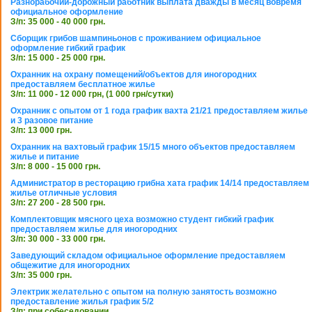
Разнорабочий-дорожный работник выплата дважды в месяц вовремя
официальное оформление
З/п: 35 000 - 40 000 грн.
Сборщик грибов шампиньонов с проживанием официальное
оформление гибкий график
З/п: 15 000 - 25 000 грн.
Охранник на охрану помещений/объектов для иногородних
предоставляем бесплатное жилье
З/п: 11 000 - 12 000 грн, (1 000 грн/сутки)
Охранник с опытом от 1 года график вахта 21/21 предоставляем жилье
и 3 разовое питание
З/п: 13 000 грн.
Охранник на вахтовый график 15/15 много объектов предоставляем
жилье и питание
З/п: 8 000 - 15 000 грн.
Администратор в ресторацию грибна хата график 14/14 предоставляем
жилье отличные условия
З/п: 27 200 - 28 500 грн.
Комплектовщик мясного цеха возможно студент гибкий график
предоставляем жилье для иногородних
З/п: 30 000 - 33 000 грн.
Заведующий складом официальное оформление предоставляем
общежитие для иногородних
З/п: 35 000 грн.
Электрик желательно с опытом на полную занятость возможно
предоставление жилья график 5/2
З/п: при собеседовании.