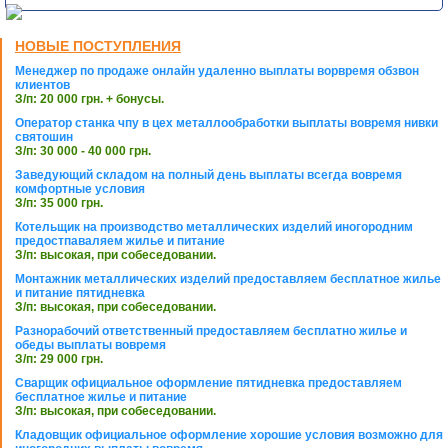
НОВЫЕ ПОСТУПЛЕНИЯ
Менеджер по продаже онлайн удаленно выплаты ворвремя обзвон
клиентов
З/п: 20 000 грн. + бонусы.
Оператор станка чпу в цех металлообработки выплаты вовремя нивки
святошин
З/п: 30 000 - 40 000 грн.
Заведующий складом на полный день выплаты всегда вовремя
комфортные условия
З/п: 35 000 грн.
Котельщик на производство металлических изделий иногородним
предостпаваляем жилье и питание
З/п: высокая, при собеседовании.
Монтажник металлических изделий предоставляем бесплатное жилье
и питание пятидневка
З/п: высокая, при собеседовании.
Разнорабочий ответственный предоставляем бесплатно жилье и
обеды выплаты вовремя
З/п: 29 000 грн.
Сварщик официальное оформление пятидневка предоставляем
бесплатное жилье и питание
З/п: высокая, при собеседовании.
Кладовщик официальное оформление хорошие условия возможно для