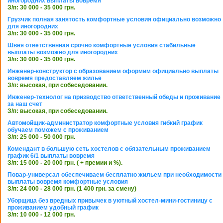
иногородних выплаты вовремя
З/п: 30 000 - 35 000 грн.
Грузчик полная занятость комфортные условия официально возможно
для иногородних
З/п: 30 000 - 35 000 грн.
Швея ответственная срочно комфортные условия стабильные
выплаты возможно для иногородних
З/п: 30 000 - 35 000 грн.
Инженер-конструктор с образованием оформим официально выплаты
вовремя предоставляем жилье
З/п: высокая, при собеседовании.
Инженер-технолог на призводство ответственный обеды и проживание
за наш счет
З/п: высокая, при собеседовании.
Автомойщик-администратор комфортные условия гибкий график
обучаем поможем с проживанием
З/п: 25 000 - 50 000 грн.
Комендант в большую сеть хостелов с обязательным проживанием
график 6/1 выплаты вовремя
З/п: 15 000 - 20 000 грн. ( + премии и %).
Повар-универсал обеспечиваем бесплатно жильем при необходимости
выплаты вовремя комфортные условия
З/п: 24 000 - 28 000 грн. (1 400 грн. за смену)
Уборщица без вредных привычек в уютный хостел-мини-гостиницу с
проживанием удобный график
З/п: 10 000 - 12 000 грн.