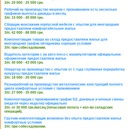
З/п: 20 000 - 25 500 грн.
Рабочий на производство мешков с проживанием есть несколько
графиков выплата дважды в месяц
З/п: 15 000 - 45 000 грн.
Сборщик-монтажник корпусной мебели с опытом для иногородних
предоставляем комфортабельное жилье
З/п: 42 000 - 88 000 грн.
Комплектовщик товара на склад предоставляем жилье для
иногородних график пятидневка хорошие условия
З/п: при собеседовании.
Водитель категории с на авто iveco с манипулятором официальное
оформление предоставляем жилье
З/п: 40 000 - 43 000 грн.
Оператор на производство с опытом от 1 года глубинная переработка
кукурузы предоставляем жилье
З/п: 18 000 - 20 000 грн
Разнорабочий на производство металлических конструкций полного
цикла комфортные условия с проживанием
З/п: 27 000 - 35 000 грн.
Комплектовщик с проживанием график 5/2, дневные и ночные смены
(неделя через неделю) официально
З/п: от 30 000 грн./месяц (почасовая оплата + кол-во складских
операций).
Грузчик-комплектовщик возможно без опыта предоставляем жилье
комфортные условия
З/п: при собеседовании.