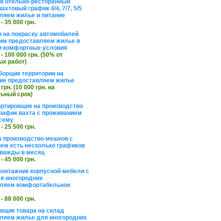
в отельно-ресторанный
ахтовый график 4/4, 7/7, 5/5
ляем жилье и питание
 - 35 000 грн.
 на покраску автомобилей
им предоставляем жилье в
и комфортные условия
 - 100 000 грн. (50% от
х работ)
борщик территории на
ие предоставляем жилье
 грн. (10 000 грн. на
ьный срок)
ортировщик на производство
рафик вахта с проживанием
сему
 - 25 500 грн.
а производство мешков с
ем есть несколько графиков
важды в месяц
 - 45 000 грн.
онтажник корпусной мебели с
я иногородних
вляем комфортабельное
 - 88 000 грн.
вщик товара на склад
ляем жилье для иногородних