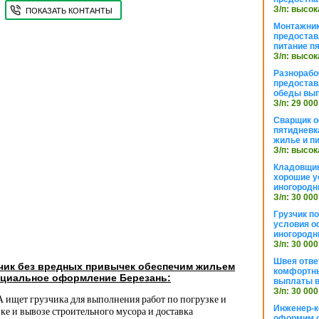
З/п: высок
ПОКАЗАТЬ КОНТАНТЫ
Монтажник
предостав
питание п
З/п: высок
Разнорабо
предостав
обеды вы
З/п: 29 000
Сварщик 
пятидневк
жилье и п
З/п: высок
Кладовщи
хорошие у
иногородн
З/п: 30 000
Грузчик п
условия о
иногородн
З/п: 30 000
Швея отве
зчик без вредных привычек обеспечим жильем
комфортны
циальное оформление Березань:
выплаты в
З/п: 30 000
 ищет грузчика для выполнения работ по погрузке и
Инженер-к
зке и вывозе строительного мусора и доставка
оформим 