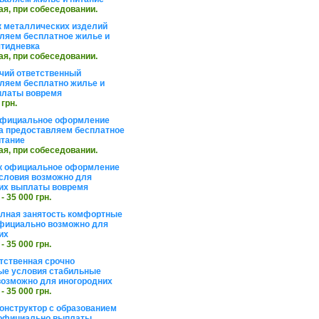
ая, при собеседовании.
 металлических изделий
ляем бесплатное жилье и
ятидневка
ая, при собеседовании.
чий ответственный
ляем бесплатно жилье и
платы вовремя
 грн.
официальное оформление
а предоставляем бесплатное
итание
ая, при собеседовании.
к официальное оформление
словия возможно для
их выплаты вовремя
 - 35 000 грн.
олная занятость комфортные
фициально возможно для
их
 - 35 000 грн.
тственная срочно
е условия стабильные
озможно для иногородних
 - 35 000 грн.
онструктор с образованием
официально выплаты