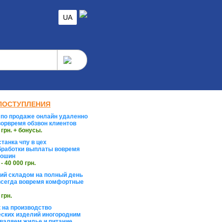
UA
ПОСТУПЛЕНИЯ
по продаже онлайн удаленно
орвремя обзвон клиентов
 грн. + бонусы.
танка чпу в цех
работки выплаты вовремя
тошин
 - 40 000 грн.
й складом на полный день
сегда вовремя комфортные
 грн.
 на производство
ских изделий иногородним
валяем жилье и питание