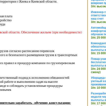
территории г.Киева и Киевской области.
вовремя п
З/п: высок
Инженер-т
ответстве
ная плата
наш счет
тройство
З/п: высок
руда
Автомойщ
комфортны
евской области. Обеспечение жильем (при необходимости)
обучаем п
З/п: 25 000
Комендант
обязатель
выплаты 
грузов согласно расписанию перевозок
З/п: 15 000
ого и безопасного размещения грузов в транспортных
Повар-уни
бесплатно
х правил и процедур компании по грузоперевозкам
выплаты 
З/п: 24 000
смену)
тветственный подход к исполнению обязанностей
Уборщица 
уютный хо
ой работе и выполнению задач на высоте
проживани
манде и соблюдать установленные процедуры
З/п: 10 000
привычек
Разнорабо
неделя че
выплаты в
нительно заработать - обучение, консультации:
З/п: 17 000