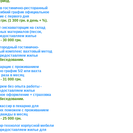
ериод.
в гостинично-ресторанный
гибкий график официальное
е с первого дня
 грн. (1 300 грн. в день + %).
т-экскаваторщик на склад
ных материалов (песок,
редоставляем жилье
 - 30 000 грн.
агородный гостинично-
ый комплекс вахтовый метод
 предоставляем жилье
обеседовании.
арщик с проживанием
о график 5/2 или вахта
 раза в месяц
 - 31 000 грн.
рем без опыта работы -
едоставляем жилье
ое оформление + страховка
обеседовании.
кассир в пекарню для
их поможем с проживанием
дважды в месяц
 - 25 000 грн.
ор-технолог корпусной мебели
предоставляем жилье для