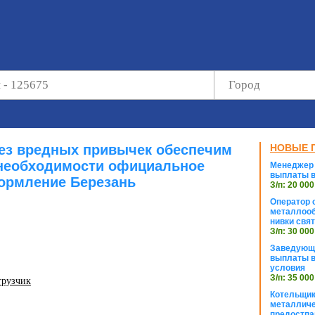
без вредных привычек обеспечим
НОВЫЕ 
необходимости официальное
Менеджер 
выплаты в
ормление Березань
З/п: 20 000
Оператор с
металлооб
нивки свя
З/п: 30 000
Заведующи
выплаты в
условия
З/п: 35 000
грузчик
Котельщик
металличе
предостпа