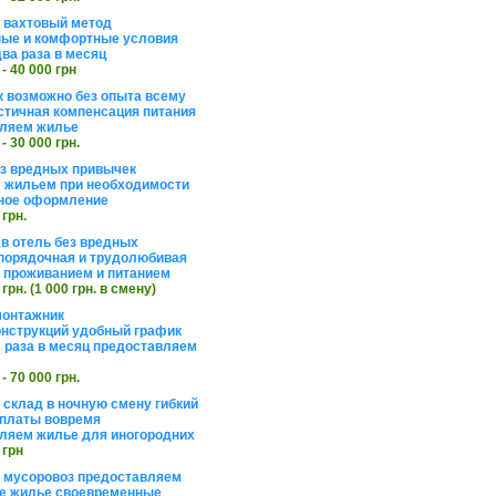
а вахтовый метод
ые и комфортные условия
ва раза в месяц
 - 40 000 грн
 возможно без опыта всему
стичная компенсация питания
ляем жилье
 - 30 000 грн.
ез вредных привычек
 жильем при необходимости
ное оформление
 грн.
 в отель без вредных
порядочная и трудолюбивая
 с проживанием и питанием
 грн. (1 000 грн. в смену)
монтажник
нструкций удобный график
 раза в месяц предоставляем
 - 70 000 грн.
 склад в ночную смену гибкий
платы вовремя
ляем жилье для иногородних
 грн
а мусоровоз предоставляем
е жилье своевременные