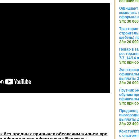
осенний п
Официант 
комплекс 
оформлени
З/п: 30 000
Тракторис
строитель
щебень) п
З/п: 20 000
Повар в з
ресторанн
7/7, 14/14
З/п: при с
Электросв
официальн
выплаты 2
З/п: 26 000
Грузчик бе
обучим пр
официальн
З/п: при с
Продавец-
иногородн
выплаты 
З/п: 22 400
Конструкт
ик без вредных привычек обеспечим жильем при
с опытом 
и официальное оформление Березань: