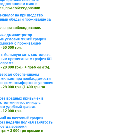
редоставляем жилье
ая, при собеседовании.
ехнолог на призводство
нный обеды и проживание за
ая, при собеседовании.
ик-администратор
е условия гибкий график
оможем с проживанием
 - 50 000 грн.
 в большую сеть хостелов с
ным проживанием график 6/1
вовремя
 - 20 000 грн. ( + премии и %).
версал обеспечиваем
 жильем при необходимости
вовремя комфортные условия
 - 28 000 грн. (1 400 грн. за
без вредных привычек в
стел-мини-гостиницу с
ем удобный график
 - 12 000 грн.
чий на вахтовый график
рез неделю полная занятость
сегда вовремя
 грн + 3 000 грн премии в