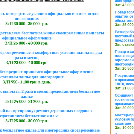
иногородн
З/п: 43 000
Повар горя
сть комфортные условия официально возможно для
опытом от 
иногородних
обязател
З/П 30 000 - 35 000 грн.
З/п: 35 000
Разнорабо
едоставляем бесплатное жилье своевременные выплаты
вахтовый г
официальное оформление
предостав
З/П 26 000 - 40 000 грн.
З/п: ставк
Повар в с
тод современные и комфортные условия выплаты два
плавающий
раза в месяц
оформлени
З/П 23 000 - 40 000 грн
иногородн
З/п: 20 500
без вредных привычек официальное оформление
Посудомой
оставляем жилье для иногородних
с прожива
З/П 950 - 1 100 грн. в день.
10/10, посм
З/п: 21 000
 выплаты 2 раза в месяц предоставляем бесплатное
Официант 
жилье
гостиничн
З/П 24 000 - 31 200 грн.
проживан
З/п: 20 000
ий на сортировку/ремонт деревянных поддонов
Мастер-пр
едоставляем бесплатное жилье
условия п
З/П 25 000 - 30 000 грн.
квартире
З/п: 10 000
 бесплатное жилье для иногородних своевременные