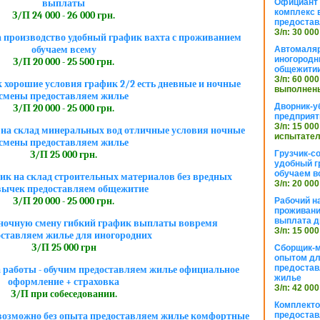
Официант 
выплаты
комплекс в
З/П 24 000 - 26 000 грн.
предостав
З/п: 30 000
 производство удобный график вахта с проживанием
обучаем всему
Автомаляр
иногородн
З/П 20 000 - 25 500 грн.
общежити
З/п: 60 000
хорошие условия график 2/2 есть дневные и ночные
выполнены
смены предоставляем жилье
Дворник-у
З/П 20 000 - 25 000 грн.
предприят
З/п: 15 000
на склад минеральных вод отличные условия ночные
испытател
смены предоставляем жилье
Грузчик-с
З/П 25 000 грн.
удобный г
обучаем в
к на склад строительных материалов без вредных
З/п: 20 000
ычек предоставляем общежитие
З/П 20 000 - 25 000 грн.
Рабочий н
проживани
выплата д
в ночную смену гибкий график выплаты вовремя
З/п: 15 000
оставляем жилье для иногородних
З/П 25 000 грн
Сборщик-м
опытом дл
предоста
а работы - обучим предоставляем жилье официальное
жилье
оформление + страховка
З/п: 42 000
З/П при собеседовании.
Комплекто
предостав
озможно без опыта предоставляем жилье комфортные