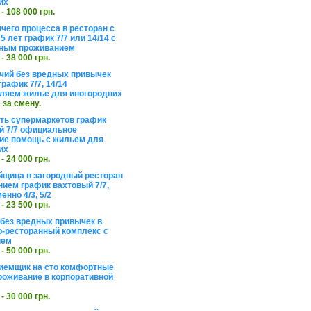
их
 - 108 000 грн.
чего процесса в ресторан с
5 лет график 7/7 или 14/14 с
ьным проживанием
 - 38 000 грн.
чий без вредных привычек
рафик 7/7, 14/14
ляем жилье для иногородних
а за смену.
еть супермаркетов график
 7/7 официальное
е помощь с жильем для
их
 - 24 000 грн.
щица в загородный ресторан
нием график вахтовый 7/7,
енно 4/3, 5/2
 - 23 500 грн.
без вредных привычек в
о-ресторанный комплекс с
ием
 - 50 000 грн.
иемщик на сто комфортные
роживание в корпоративной
 - 30 000 грн.