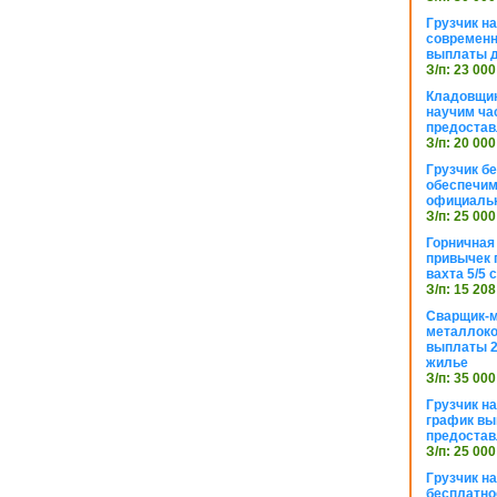
Грузчик н
современн
выплаты д
З/п: 23 000
Кладовщик
научим ча
предостав
З/п: 20 000
Грузчик б
обеспечим
официаль
З/п: 25 000
Горничная
привычек 
вахта 5/5
З/п: 15 208
Сварщик-
металлоко
выплаты 2
жилье
З/п: 35 000
Грузчик на
график вы
предостав
З/п: 25 000
Грузчик н
бесплатно