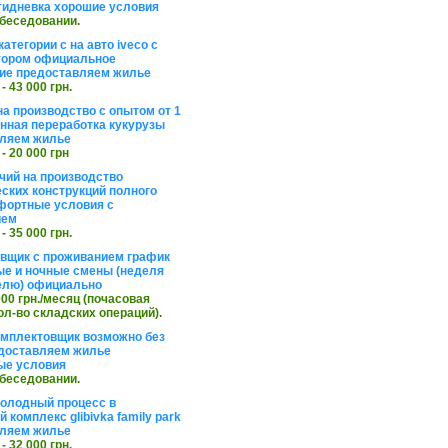
тидневка хорошие условия
обеседовании.
атегории с на авто iveco с
тором официальное
ие предоставляем жилье
 - 43 000 грн.
на производство с опытом от 1
инная переработка кукурузы
ляем жилье
 - 20 000 грн
чий на производство
ских конструкций полного
фортные условия с
ием
 - 35 000 грн.
вщик с проживанием график
ные и ночные смены (неделя
елю) официально
 000 грн./месяц (почасовая
ол-во складских операций).
омплектовщик возможно без
доставляем жилье
ые условия
обеседовании.
холодный процесс в
 комплекс glibivka family park
ляем жилье
 - 32 000 грн.