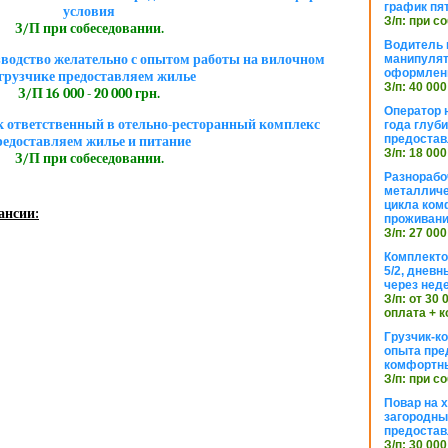
график пя
условия
З/п: при с
З/П при собеседовании.
Водитель к
зводство желательно с опытом работы на вилочном
манипуля
оформлен
грузчике предоставляем жилье
З/п: 40 000
З/П 16 000 - 20 000 грн.
Оператор 
к ответственный в отельно-ресторанный комплекс
года глуб
предостав
редоставляем жилье и питание
З/п: 18 000
З/П при собеседовании.
Разнорабо
металличе
цикла ком
ансии:
проживан
З/п: 27 000
Комплекто
5/2, днев
через нед
З/п: от 30
оплата + к
Грузчик-к
опыта пре
комфортн
З/п: при с
Повар на 
загородный
предостав
З/п: 30 000