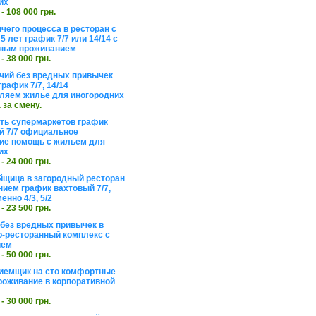
их
 - 108 000 грн.
чего процесса в ресторан с
5 лет график 7/7 или 14/14 с
ьным проживанием
 - 38 000 грн.
чий без вредных привычек
рафик 7/7, 14/14
ляем жилье для иногородних
а за смену.
еть супермаркетов график
 7/7 официальное
е помощь с жильем для
их
 - 24 000 грн.
щица в загородный ресторан
нием график вахтовый 7/7,
енно 4/3, 5/2
 - 23 500 грн.
без вредных привычек в
о-ресторанный комплекс с
ием
 - 50 000 грн.
иемщик на сто комфортные
роживание в корпоративной
 - 30 000 грн.