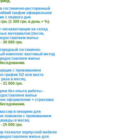
ериод.
в гостинично-ресторанный
гибкий график официальное
е с первого дня
 грн. (1 300 грн. в день + %).
т-экскаваторщик на склад
ных материалов (песок,
редоставляем жилье
 - 30 000 грн.
агородный гостинично-
ый комплекс вахтовый метод
 предоставляем жилье
обеседовании.
арщик с проживанием
о график 5/2 или вахта
 раза в месяц
 - 31 000 грн.
рем без опыта работы -
едоставляем жилье
ое оформление + страховка
обеседовании.
кассир в пекарню для
их поможем с проживанием
дважды в месяц
 - 25 000 грн.
ор-технолог корпусной мебели
предоставляем жилье для