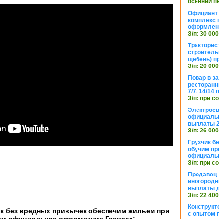
осенний п
Официант 
комплекс 
оформлени
З/п: 30 000
Тракторис
строитель
щебень) п
З/п: 20 000
Повар в з
ресторанн
7/7, 14/14
З/п: при с
Электросв
официальн
выплаты 2
З/п: 26 000
Грузчик бе
обучим пр
официальн
З/п: при с
Продавец-
иногородн
выплаты 
З/п: 22 400
Конструкт
ик без вредных привычек обеспечим жильем при
с опытом 
ти официальное оформление Глеваха: