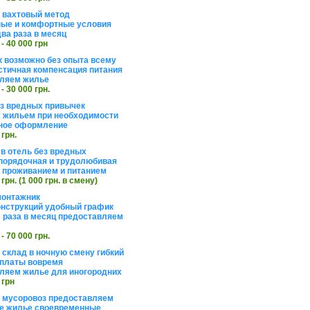
а вахтовый метод
ые и комфортные условия
ва раза в месяц
 - 40 000 грн
 возможно без опыта всему
стичная компенсация питания
ляем жилье
 - 30 000 грн.
ез вредных привычек
 жильем при необходимости
ное оформление
 грн.
 в отель без вредных
порядочная и трудолюбивая
 с проживанием и питанием
 грн. (1 000 грн. в смену)
монтажник
нструкций удобный график
 раза в месяц предоставляем
 - 70 000 грн.
 склад в ночную смену гибкий
платы вовремя
ляем жилье для иногородних
 грн
а мусоровоз предоставляем
е жилье своевременные