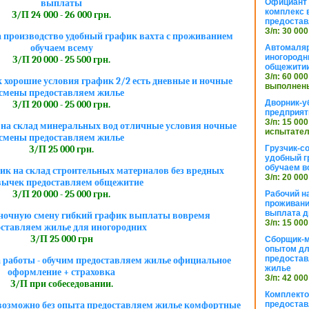
Официант 
выплаты
комплекс в
З/П 24 000 - 26 000 грн.
предостав
З/п: 30 000
 производство удобный график вахта с проживанием
обучаем всему
Автомаляр
иногородн
З/П 20 000 - 25 500 грн.
общежити
З/п: 60 000
хорошие условия график 2/2 есть дневные и ночные
выполнены
смены предоставляем жилье
Дворник-у
З/П 20 000 - 25 000 грн.
предприят
З/п: 15 000
на склад минеральных вод отличные условия ночные
испытател
смены предоставляем жилье
Грузчик-с
З/П 25 000 грн.
удобный г
обучаем в
к на склад строительных материалов без вредных
З/п: 20 000
ычек предоставляем общежитие
З/П 20 000 - 25 000 грн.
Рабочий н
проживани
выплата д
в ночную смену гибкий график выплаты вовремя
З/п: 15 000
оставляем жилье для иногородних
З/П 25 000 грн
Сборщик-м
опытом дл
предоста
а работы - обучим предоставляем жилье официальное
жилье
оформление + страховка
З/п: 42 000
З/П при собеседовании.
Комплекто
предостав
озможно без опыта предоставляем жилье комфортные