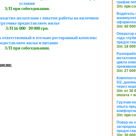
график пя
условия
З/п: при с
З/П при собеседовании.
Водитель к
зводство желательно с опытом работы на вилочном
манипуля
оформлен
грузчике предоставляем жилье
З/п: 40 000
З/П 16 000 - 20 000 грн.
Оператор 
к ответственный в отельно-ресторанный комплекс
года глуб
предостав
редоставляем жилье и питание
З/п: 18 000
З/П при собеседовании.
Разнорабо
металличе
цикла ком
ансии:
проживан
З/п: 27 000
Комплекто
5/2, днев
через нед
З/п: от 30
оплата + к
Грузчик-к
опыта пре
комфортн
З/п: при с
Повар на 
загородный
предостав
З/п: 30 000