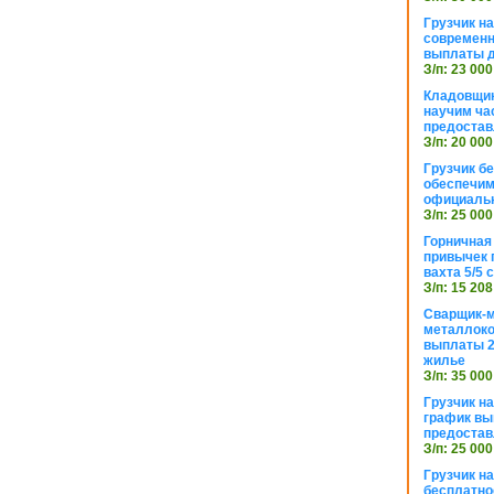
Грузчик н
современн
выплаты д
З/п: 23 000
Кладовщик
научим ча
предостав
З/п: 20 000
Грузчик б
обеспечим
официаль
З/п: 25 000
Горничная
привычек 
вахта 5/5
З/п: 15 208
Сварщик-
металлоко
выплаты 2
жилье
З/п: 35 000
Грузчик на
график вы
предостав
З/п: 25 000
Грузчик н
бесплатно