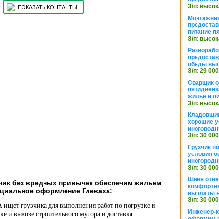
З/п: высок
ПОКАЗАТЬ КОНТАНТЫ
Монтажник
предостав
питание п
З/п: высок
Разнорабо
предостав
обеды вы
З/п: 29 000
Сварщик 
пятидневк
жилье и п
З/п: высок
Кладовщи
хорошие у
иногородн
З/п: 30 000
Грузчик п
условия о
иногородн
З/п: 30 000
Швея отве
зчик без вредных привычек обеспечим жильем
комфортны
циальное оформление Глеваха:
выплаты в
З/п: 30 000
 ищет грузчика для выполнения работ по погрузке и
Инженер-к
зке и вывозе строительного мусора и доставка
оформим 