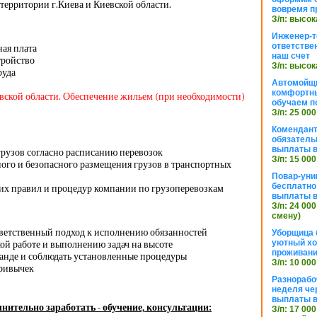
территории г.Киева и Киевской области.
вовремя п
З/п: высок
Инженер-т
ответстве
ная плата
наш счет
тройство
З/п: высок
руда
Автомойщ
комфортны
евской области. Обеспечение жильем (при необходимости)
обучаем п
З/п: 25 000
Комендант
обязатель
выплаты 
грузов согласно расписанию перевозок
З/п: 15 000
ого и безопасного размещения грузов в транспортных
Повар-уни
бесплатно
х правил и процедур компании по грузоперевозкам
выплаты 
З/п: 24 000
смену)
тветственный подход к исполнению обязанностей
Уборщица 
уютный хо
ой работе и выполнению задач на высоте
проживани
манде и соблюдать установленные процедуры
З/п: 10 000
привычек
Разнорабо
неделя че
выплаты в
нительно заработать - обучение, консультации:
З/п: 17 000