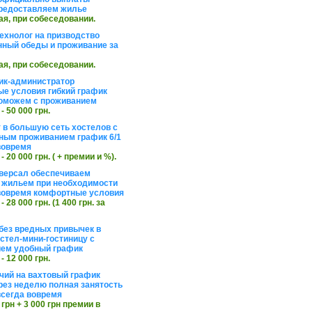
редоставляем жилье
ая, при собеседовании.
ехнолог на призводство
нный обеды и проживание за
ая, при собеседовании.
ик-администратор
е условия гибкий график
оможем с проживанием
 - 50 000 грн.
 в большую сеть хостелов с
ным проживанием график 6/1
вовремя
 - 20 000 грн. ( + премии и %).
версал обеспечиваем
 жильем при необходимости
вовремя комфортные условия
 - 28 000 грн. (1 400 грн. за
без вредных привычек в
стел-мини-гостиницу с
ем удобный график
 - 12 000 грн.
чий на вахтовый график
рез неделю полная занятость
сегда вовремя
 грн + 3 000 грн премии в