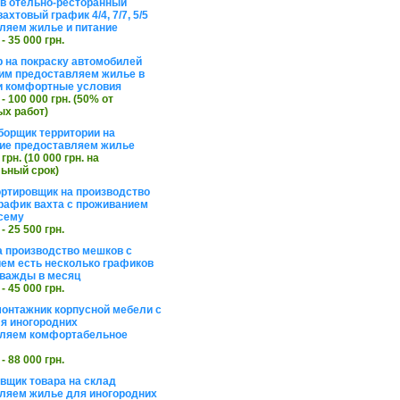
в отельно-ресторанный
ахтовый график 4/4, 7/7, 5/5
ляем жилье и питание
 - 35 000 грн.
 на покраску автомобилей
им предоставляем жилье в
и комфортные условия
 - 100 000 грн. (50% от
х работ)
борщик территории на
ие предоставляем жилье
 грн. (10 000 грн. на
ьный срок)
ортировщик на производство
рафик вахта с проживанием
сему
 - 25 500 грн.
а производство мешков с
ем есть несколько графиков
важды в месяц
 - 45 000 грн.
онтажник корпусной мебели с
я иногородних
вляем комфортабельное
 - 88 000 грн.
вщик товара на склад
ляем жилье для иногородних