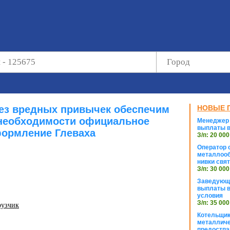
без вредных привычек обеспечим
НОВЫЕ 
необходимости официальное
Менеджер 
выплаты в
ормление Глеваха
З/п: 20 000
Оператор с
металлооб
нивки свя
З/п: 30 000
Заведующи
выплаты в
условия
З/п: 35 000
рузчик
Котельщик
металличе
предостпа