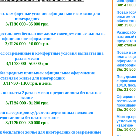
иногородн
З/п: 43 000
Повар горя
сть комфортные условия официально возможно для
опытом от 
иногородних
обязател
З/П 30 000 - 35 000 грн.
З/п: 35 000
Разнорабо
едоставляем бесплатное жилье своевременные выплаты
вахтовый г
официальное оформление
предостав
З/П 26 000 - 40 000 грн.
З/п: ставк
Повар в с
тод современные и комфортные условия выплаты два
плавающий
раза в месяц
оформлени
З/П 23 000 - 40 000 грн
иногородн
З/п: 20 500
без вредных привычек официальное оформление
Посудомой
оставляем жилье для иногородних
с прожива
З/П 950 - 1 100 грн. в день.
10/10, посм
З/п: 21 000
 выплаты 2 раза в месяц предоставляем бесплатное
Официант 
жилье
гостиничн
З/П 24 000 - 31 200 грн.
проживан
З/п: 20 000
ий на сортировку/ремонт деревянных поддонов
Мастер-пр
едоставляем бесплатное жилье
условия п
З/П 25 000 - 30 000 грн.
квартире
З/п: 10 000
 бесплатное жилье для иногородних своевременные