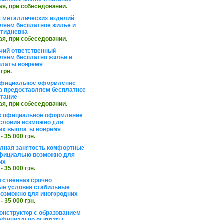
ая, при собеседовании.
 металлических изделий
ляем бесплатное жилье и
ятидневка
ая, при собеседовании.
чий ответственный
ляем бесплатно жилье и
платы вовремя
 грн.
официальное оформление
а предоставляем бесплатное
итание
ая, при собеседовании.
к официальное оформление
словия возможно для
их выплаты вовремя
 - 35 000 грн.
олная занятость комфортные
фициально возможно для
их
 - 35 000 грн.
тственная срочно
е условия стабильные
озможно для иногородних
 - 35 000 грн.
онструктор с образованием
официально выплаты