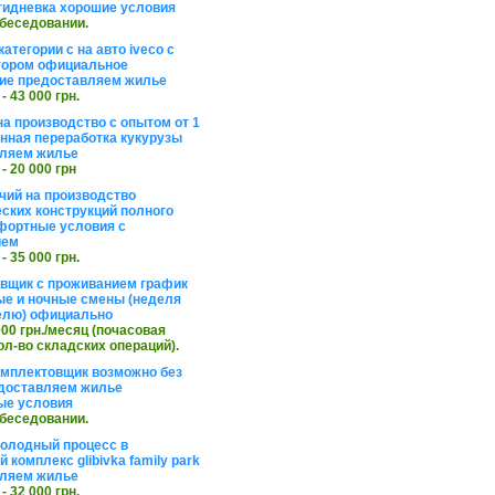
тидневка хорошие условия
обеседовании.
атегории с на авто iveco с
тором официальное
ие предоставляем жилье
 - 43 000 грн.
на производство с опытом от 1
инная переработка кукурузы
ляем жилье
 - 20 000 грн
чий на производство
ских конструкций полного
фортные условия с
ием
 - 35 000 грн.
вщик с проживанием график
ные и ночные смены (неделя
елю) официально
 000 грн./месяц (почасовая
ол-во складских операций).
омплектовщик возможно без
доставляем жилье
ые условия
обеседовании.
холодный процесс в
 комплекс glibivka family park
ляем жилье
 - 32 000 грн.