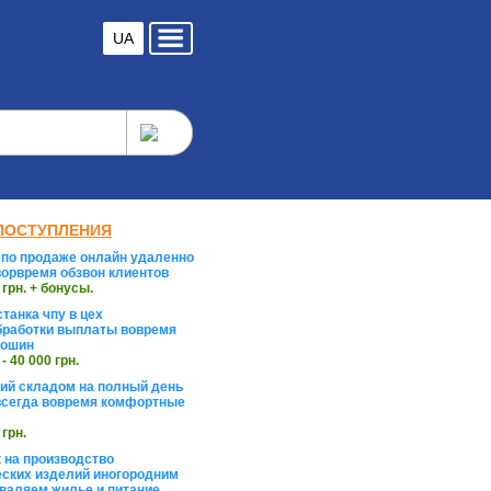
UA
ПОСТУПЛЕНИЯ
по продаже онлайн удаленно
орвремя обзвон клиентов
 грн. + бонусы.
танка чпу в цех
работки выплаты вовремя
тошин
 - 40 000 грн.
й складом на полный день
сегда вовремя комфортные
 грн.
 на производство
ских изделий иногородним
валяем жилье и питание