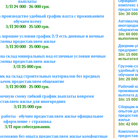
Официант 
выплаты
комплекс в
З/П 24 000 - 26 000 грн.
предостав
З/п: 30 000
 производство удобный график вахта с проживанием
обучаем всему
Автомаляр
иногородн
З/П 20 000 - 25 500 грн.
общежити
З/п: 60 000
хорошие условия график 2/2 есть дневные и ночные
выполнены
смены предоставляем жилье
Дворник-у
З/П 20 000 - 25 000 грн.
предприят
З/п: 15 000
на склад минеральных вод отличные условия ночные
испытател
смены предоставляем жилье
Грузчик-с
З/П 25 000 грн.
удобный г
обучаем в
к на склад строительных материалов без вредных
З/п: 20 000
ычек предоставляем общежитие
З/П 20 000 - 25 000 грн.
Рабочий н
проживани
выплата д
в ночную смену гибкий график выплаты вовремя
З/п: 15 000
оставляем жилье для иногородних
З/П 25 000 грн
Сборщик-м
опытом дл
предоста
а работы - обучим предоставляем жилье официальное
жилье
оформление + страховка
З/п: 42 000
З/П при собеседовании.
Комплекто
предостав
озможно без опыта предоставляем жилье комфортные