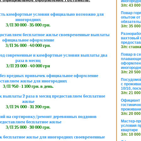
иногородн
З/п: 43 000
Повар горя
сть комфортные условия официально возможно для
опытом от 
иногородних
обязател
З/П 30 000 - 35 000 грн.
З/п: 35 000
Разнорабо
едоставляем бесплатное жилье своевременные выплаты
вахтовый г
официальное оформление
предостав
З/П 26 000 - 40 000 грн.
З/п: ставк
Повар в с
тод современные и комфортные условия выплаты два
плавающий
раза в месяц
оформлени
З/П 23 000 - 40 000 грн
иногородн
З/п: 20 500
без вредных привычек официальное оформление
Посудомой
оставляем жилье для иногородних
с прожива
З/П 950 - 1 100 грн. в день.
10/10, посм
З/п: 21 000
 выплаты 2 раза в месяц предоставляем бесплатное
Официант 
жилье
гостиничн
З/П 24 000 - 31 200 грн.
проживан
З/п: 20 000
ий на сортировку/ремонт деревянных поддонов
Мастер-пр
едоставляем бесплатное жилье
условия п
З/П 25 000 - 30 000 грн.
квартире
З/п: 10 000
 бесплатное жилье для иногородних своевременные