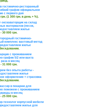
ериод.
в гостинично-ресторанный
гибкий график официальное
е с первого дня
 грн. (1 300 грн. в день + %).
т-экскаваторщик на склад
ных материалов (песок,
редоставляем жилье
 - 30 000 грн.
агородный гостинично-
ый комплекс вахтовый метод
 предоставляем жилье
обеседовании.
арщик с проживанием
о график 5/2 или вахта
 раза в месяц
 - 31 000 грн.
рем без опыта работы -
едоставляем жилье
ое оформление + страховка
обеседовании.
кассир в пекарню для
их поможем с проживанием
дважды в месяц
 - 25 000 грн.
ор-технолог корпусной мебели
предоставляем жилье для