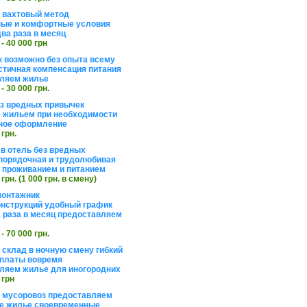
а вахтовый метод
ые и комфортные условия
ва раза в месяц
 - 40 000 грн
 возможно без опыта всему
стичная компенсация питания
ляем жилье
 - 30 000 грн.
ез вредных привычек
 жильем при необходимости
ное оформление
 грн.
 в отель без вредных
порядочная и трудолюбивая
 с проживанием и питанием
 грн. (1 000 грн. в смену)
монтажник
нструкций удобный график
 раза в месяц предоставляем
 - 70 000 грн.
 склад в ночную смену гибкий
платы вовремя
ляем жилье для иногородних
 грн
а мусоровоз предоставляем
е жилье своевременные