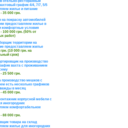
в отельно-ресторанный
ахтовый график 4/4, 7/7, 5/5
ляем жилье и питание
 - 35 000 грн.
 на покраску автомобилей
им предоставляем жилье в
и комфортные условия
 - 100 000 грн. (50% от
х работ)
борщик территории на
ие предоставляем жилье
 грн. (10 000 грн. на
ьный срок)
ортировщик на производство
рафик вахта с проживанием
сему
 - 25 500 грн.
а производство мешков с
ем есть несколько графиков
важды в месяц
 - 45 000 грн.
онтажник корпусной мебели с
я иногородних
вляем комфортабельное
 - 88 000 грн.
вщик товара на склад
ляем жилье для иногородних