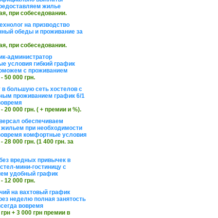
редоставляем жилье
ая, при собеседовании.
ехнолог на призводство
нный обеды и проживание за
ая, при собеседовании.
ик-администратор
е условия гибкий график
оможем с проживанием
 - 50 000 грн.
 в большую сеть хостелов с
ным проживанием график 6/1
вовремя
 - 20 000 грн. ( + премии и %).
версал обеспечиваем
 жильем при необходимости
вовремя комфортные условия
 - 28 000 грн. (1 400 грн. за
без вредных привычек в
стел-мини-гостиницу с
ем удобный график
 - 12 000 грн.
чий на вахтовый график
рез неделю полная занятость
сегда вовремя
 грн + 3 000 грн премии в