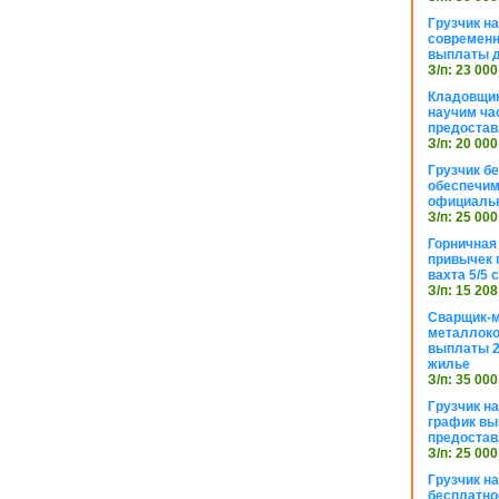
Грузчик н
современн
выплаты д
З/п: 23 000
Кладовщик
научим ча
предостав
З/п: 20 000
Грузчик б
обеспечим
официаль
З/п: 25 000
Горничная
привычек 
вахта 5/5
З/п: 15 208
Сварщик-
металлоко
выплаты 2
жилье
З/п: 35 000
Грузчик на
график вы
предостав
З/п: 25 000
Грузчик н
бесплатно