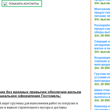
З/п: высок
ПОКАЗАТЬ КОНТАНТЫ
Монтажник
предостав
питание п
З/п: высок
Разнорабо
предостав
обеды вы
З/п: 29 000
Сварщик 
пятидневк
жилье и п
З/п: высок
Кладовщи
хорошие у
иногородн
З/п: 30 000
Грузчик п
условия о
иногородн
З/п: 30 000
Швея отве
зчик без вредных привычек обеспечим жильем
комфортны
циальное оформление Гостомель:
выплаты в
З/п: 30 000
 ищет грузчика для выполнения работ по погрузке и
Инженер-к
зке и вывозе строительного мусора и доставка
оформим 