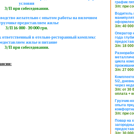
график пя
условия
З/п: при с
З/П при собеседовании.
Водитель к
зводство желательно с опытом работы на вилочном
манипуля
оформлен
грузчике предоставляем жилье
З/п: 40 000
З/П 16 000 - 20 000 грн.
Оператор 
к ответственный в отельно-ресторанный комплекс
года глуб
предостав
редоставляем жилье и питание
З/п: 18 000
З/П при собеседовании.
Разнорабо
металличе
цикла ком
ансии:
проживан
З/п: 27 000
Комплекто
5/2, днев
через нед
З/п: от 30
оплата + к
Грузчик-к
опыта пре
комфортн
З/п: при с
Повар на 
загородный
предостав
З/п: 30 000