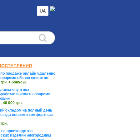
UA
ПОСТУПЛЕНИЯ
по продаже онлайн удаленно
орвремя обзвон клиентов
 грн. + бонусы.
танка чпу в цех
работки выплаты вовремя
тошин
 - 40 000 грн.
й складом на полный день
сегда вовремя комфортные
 грн.
 на производство
ских изделий иногородним
валяем жилье и питание