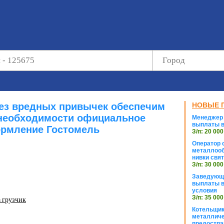
без вредных привычек обеспечим
НОВЫЕ 
необходимости официальное
Менеджер 
выплаты в
рмление Гостомель
З/п: 20 000
Оператор с
металлооб
нивки свя
З/п: 30 000
Заведующи
выплаты в
условия
З/п: 35 000
 грузчик
Котельщик
металличе
предостпа