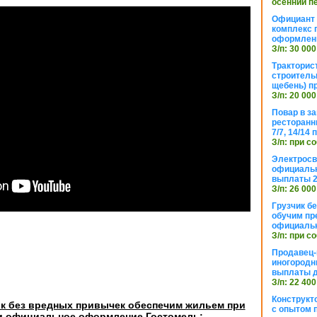
осенний п
Официант 
комплекс 
оформлени
З/п: 30 000
Тракторис
строитель
щебень) п
З/п: 20 000
Повар в з
ресторанн
7/7, 14/14
З/п: при с
Электросв
официальн
выплаты 2
З/п: 26 000
Грузчик бе
обучим пр
официальн
З/п: при с
Продавец-
иногородн
выплаты 
З/п: 22 400
Конструкт
ик без вредных привычек обеспечим жильем при
с опытом 
и официальное оформление Гостомель: