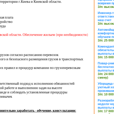
территории г.Киева и Киевской области.
вовремя п
З/п: высок
Инженер-т
ответстве
ная плата
наш счет
тройство
З/п: высок
руда
Автомойщ
комфортны
евской области. Обеспечение жильем (при необходимости)
обучаем п
З/п: 25 000
Комендант
обязатель
выплаты 
грузов согласно расписанию перевозок
З/п: 15 000
ого и безопасного размещения грузов в транспортных
Повар-уни
бесплатно
х правил и процедур компании по грузоперевозкам
выплаты 
З/п: 24 000
смену)
тветственный подход к исполнению обязанностей
Уборщица 
уютный хо
ой работе и выполнению задач на высоте
проживани
манде и соблюдать установленные процедуры
З/п: 10 000
привычек
Разнорабо
неделя че
выплаты в
нительно заработать - обучение, консультации:
З/п: 17 000