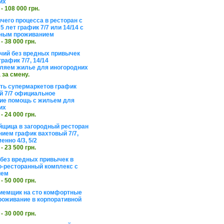
их
 - 108 000 грн.
чего процесса в ресторан с
5 лет график 7/7 или 14/14 с
ьным проживанием
 - 38 000 грн.
чий без вредных привычек
рафик 7/7, 14/14
ляем жилье для иногородних
а за смену.
еть супермаркетов график
 7/7 официальное
е помощь с жильем для
их
 - 24 000 грн.
щица в загородный ресторан
нием график вахтовый 7/7,
енно 4/3, 5/2
 - 23 500 грн.
без вредных привычек в
о-ресторанный комплекс с
ием
 - 50 000 грн.
иемщик на сто комфортные
роживание в корпоративной
 - 30 000 грн.