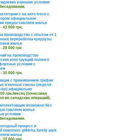
тидневка хорошие условия
обеседовании.
атегории с на авто iveco с
тором официальное
ие предоставляем жилье
 - 43 000 грн.
на производство с опытом от 1
инная переработка кукурузы
ляем жилье
 - 20 000 грн
чий на производство
ских конструкций полного
фортные условия с
ием
 - 35 000 грн.
вщик с проживанием график
ные и ночные смены (неделя
елю) официально
 000 грн./месяц (почасовая
ол-во складских операций).
омплектовщик возможно без
доставляем жилье
ые условия
обеседовании.
холодный процесс в
 комплекс glibivka family park
ляем жилье
 - 32 000 грн.