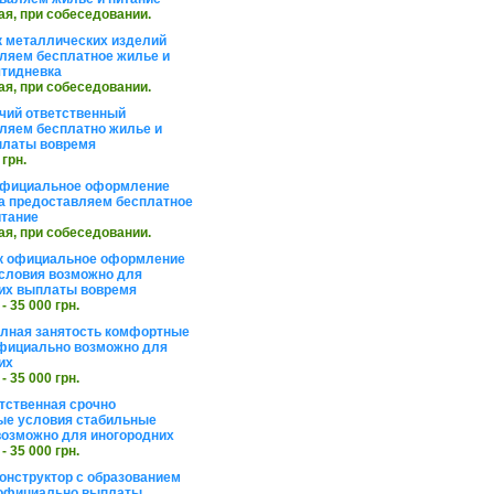
ая, при собеседовании.
 металлических изделий
ляем бесплатное жилье и
ятидневка
ая, при собеседовании.
чий ответственный
ляем бесплатно жилье и
платы вовремя
 грн.
официальное оформление
а предоставляем бесплатное
итание
ая, при собеседовании.
к официальное оформление
словия возможно для
их выплаты вовремя
 - 35 000 грн.
олная занятость комфортные
фициально возможно для
их
 - 35 000 грн.
тственная срочно
е условия стабильные
озможно для иногородних
 - 35 000 грн.
онструктор с образованием
официально выплаты