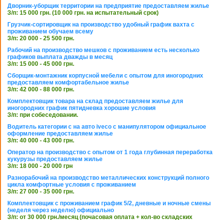
Дворник-уборщик территории на предприятие предоставляем жилье
З/п: 15 000 грн. (10 000 грн. на испытательный срок)
Грузчик-сортировщик на производство удобный график вахта с
проживанием обучаем всему
З/п: 20 000 - 25 500 грн.
Рабочий на производство мешков с проживанием есть несколько
графиков выплата дважды в месяц
З/п: 15 000 - 45 000 грн.
Сборщик-монтажник корпусной мебели с опытом для иногородних
предоставляем комфортабельное жилье
З/п: 42 000 - 88 000 грн.
Комплектовщик товара на склад предоставляем жилье для
иногородних график пятидневка хорошие условия
З/п: при собеседовании.
Водитель категории с на авто iveco с манипулятором официальное
оформление предоставляем жилье
З/п: 40 000 - 43 000 грн.
Оператор на производство с опытом от 1 года глубинная переработка
кукурузы предоставляем жилье
З/п: 18 000 - 20 000 грн
Разнорабочий на производство металлических конструкций полного
цикла комфортные условия с проживанием
З/п: 27 000 - 35 000 грн.
Комплектовщик с проживанием график 5/2, дневные и ночные смены
(неделя через неделю) официально
З/п: от 30 000 грн./месяц (почасовая оплата + кол-во складских