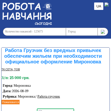
UA
Работа Грузчик без вредных привычек
обеспечим жильем при необходимости
официальное оформление Мироновка
ТК СЕТА, ТОВ
З/п: 25 000 грн.
Город:
Мироновка
Дата:
2026-08-09
Рубрика:
Мироновка/
Работа грузчик
Пожаловатся