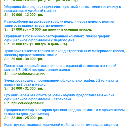
Уборщица без вредных привычек в уютный хостел-мини-гостиницу с
проживанием удобный график
З/п: 10 000 - 12 000 грн.
Разнорабочий на вахтовый график неделя через неделю полная
занятость выплаты всегда вовремя
З/п: 17 000 грн + 3 000 грн премии в осенний период.
Официант в гостинично-ресторанный комплекс гибкий график
официальное оформление с первого дня
З/п: 30 000 грн. (1 300 грн. в день + %).
Тракторист-экскаваторщик на склад строительных материалов (песок,
щебень) предоставляем жилье
З/п: 20 000 - 30 000 грн.
Повар в загородный гостинично-ресторанный комплекс вахтовый
метод 7/7, 14/14 предоставляем жилье
З/п: при собеседовании.
Электросварщик с проживанием официально график 5/2 или вахта
выплаты 2 раза в месяц
З/п: 26 000 - 31 000 грн.
Грузчик берем без опыта работы - обучим предоставляем жилье
официальное оформление + страховка
З/п: при собеседовании.
Продавец-кассир в пекарню для иногородних поможем с проживанием
выплаты дважды в месяц
З/п: 22 400 - 25 000 грн.
Конструктор-технолог корпусной мебели с опытом предоставляем