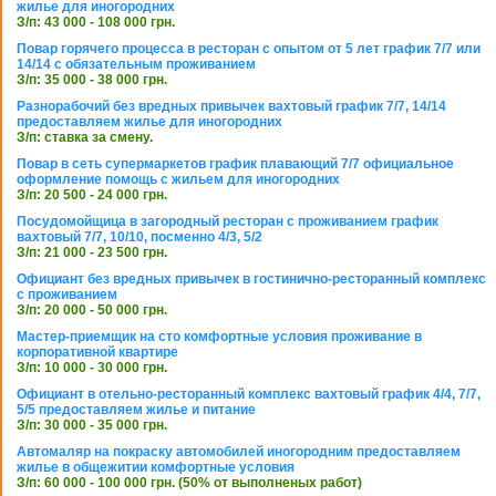
жилье для иногородних
З/п: 43 000 - 108 000 грн.
Повар горячего процесса в ресторан с опытом от 5 лет график 7/7 или
14/14 с обязательным проживанием
З/п: 35 000 - 38 000 грн.
Разнорабочий без вредных привычек вахтовый график 7/7, 14/14
предоставляем жилье для иногородних
З/п: ставка за смену.
Повар в сеть супермаркетов график плавающий 7/7 официальное
оформление помощь с жильем для иногородних
З/п: 20 500 - 24 000 грн.
Посудомойщица в загородный ресторан с проживанием график
вахтовый 7/7, 10/10, посменно 4/3, 5/2
З/п: 21 000 - 23 500 грн.
Официант без вредных привычек в гостинично-ресторанный комплекс
с проживанием
З/п: 20 000 - 50 000 грн.
Мастер-приемщик на сто комфортные условия проживание в
корпоративной квартире
З/п: 10 000 - 30 000 грн.
Официант в отельно-ресторанный комплекс вахтовый график 4/4, 7/7,
5/5 предоставляем жилье и питание
З/п: 30 000 - 35 000 грн.
Автомаляр на покраску автомобилей иногородним предоставляем
жилье в общежитии комфортные условия
З/п: 60 000 - 100 000 грн. (50% от выполненых работ)