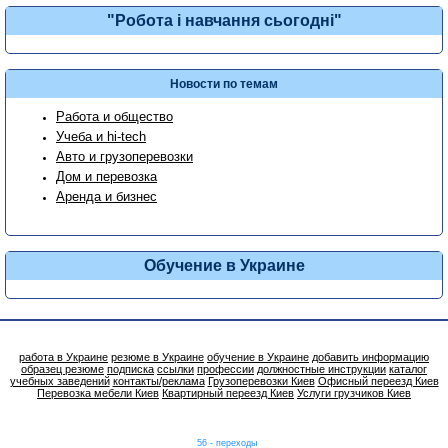
"Робота і навчання сьогодні"
Новости по темам
Работа и общество
Учеба и hi-tech
Авто и грузоперевозки
Дом и перевозка
Аренда и бизнес
Обучение в Украине
работа в Украине
резюме в Украине
обучение в Украине
добавить информацию
образец резюме
подписка
ссылки
профессии
должностные инструкции
каталог
учебных заведений
контакты/реклама
Грузоперевозки Киев
Офисный переезд Киев
Перевозка мебели Киев
Квартирный переезд Киев
Услуги грузчиков Киев
56 - переходы