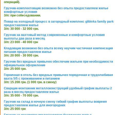
операций).
Грузчик-комплектовщик возможно без опыта предоставляем жилье
комфортные условия
З/п: при собеседовании.
Повар на холодный процесс в загородный комплекс glibivka family park
предоставляем жилье
З/п: 30 000 - 32 000 грн.
Грузчик на вахтовый метод современные и комфортные условия
выплаты два раза в месяц
З/п: 23 000 - 40 000 грн
Кладовщик возможно без опыта всему научим частичная компенсация
питания предоставляем жилье
З/п: 20 000 - 30 000 грн.
Грузчик без вредных привычек обеспечим жильем при необходимости
официальное оформление
З/п: 25 000 грн.
Горничная в отель без вредных привычек порядочная и трудолюбивая
вахта 5/5 с проживанием и питанием
З/п: 15 208 грн. (1 000 грн. в смену)
Сварщик-монтажник металлоконструкций удобный график выплаты 2
раза в месяц предоставляем жилье
З/п: 35 000 - 70 000 грн.
Грузчик на склад в ночную смену гибкий график выплаты вовремя
предоставляем жилье для иногородних
З/п: 25 000 грн
Грузчик на мусоровоз предоставляем бесплатное жилье