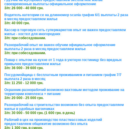
своевременные выплаты официальное оформление
З/п: 26 000 - 40 000 грн.
Водитель категории се на длинномер scania график 6/1 выплаты 2 раза
в месяц предоставляем жилье
З/п: 40 000 грн.
Кассир в торговую сеть супермаркетов опыт не важен предоставляем
жилье - хостел для иногородних
З/п: при собеседовании.
Разнорабочий опыт не важен обучим официальное оформление
выплаты 2 раза в месяц предоставляем жилье
З/п: при собеседовании.
Повар с опытом на кухне от 1 года в уютную гостиницу без вредных
привычек предоставляем жилье
З/п: 36 000 - 39 600 грн.
Посудомойщица с бесплатным проживанием и питанием график 7/7
выплата 2 раза в месяц
З/п: 11 250 - 12 000 грн.
Охранник-разнорабочий возможно вахтовым методом проживание на
территории комплекса + питание
З/п: 20 000 - 25 000 грн.
Разнорабочий на строительство возможно без опыта предоставляем
жилье в удобных вагончиках
З/п: 30 000 - 50 000 грн. (1 600 грн. в день)
Рабочий в цех на производство пластмассовых изделий
предоставляем общежитие возможно без опыта
З/п: 1 300 грн. в смену.