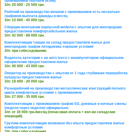
проживанием обучаем всему
З/п: 20 000 - 25 500 грн.
Рабочий на производство мешков с проживанием есть несколько
графиков выплата дважды в месяц
З/п: 15 000 - 45 000 грн.
Сборщик-монтажник корпусной мебели с опытом для иногородних
предоставляем комфортабельное жилье
З/п: 42 000 - 88 000 грн.
Комплектовщик товара на склад предоставляем жилье для
иногородних график пятидневка хорошие условия
З/п: при собеседовании.
Водитель категории с на авто iveco с манипулятором официальное
оформление предоставляем жилье
З/п: 40 000 - 43 000 грн.
Оператор на производство с опытом от 1 года глубинная переработка
кукурузы предоставляем жилье
З/п: 18 000 - 20 000 грн
Разнорабочий на производство металлических конструкций полного
цикла комфортные условия с проживанием
З/п: 27 000 - 35 000 грн.
Комплектовщик с проживанием график 5/2, дневные и ночные смены
(неделя через неделю) официально
З/п: от 30 000 грн./месяц (почасовая оплата + кол-во складских
операций).
Грузчик-комплектовщик возможно без опыта предоставляем жилье
комфортные условия
З/п: при собеседовании.