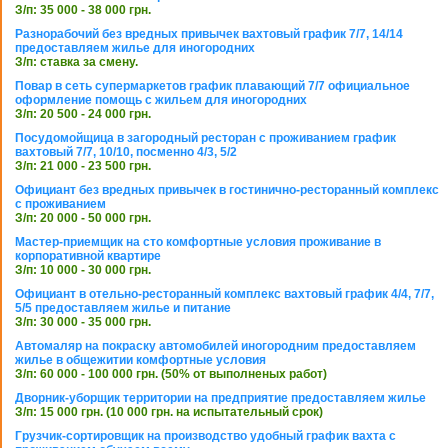
З/п: 35 000 - 38 000 грн.
Разнорабочий без вредных привычек вахтовый график 7/7, 14/14
предоставляем жилье для иногородних
З/п: ставка за смену.
Повар в сеть супермаркетов график плавающий 7/7 официальное
оформление помощь с жильем для иногородних
З/п: 20 500 - 24 000 грн.
Посудомойщица в загородный ресторан с проживанием график
вахтовый 7/7, 10/10, посменно 4/3, 5/2
З/п: 21 000 - 23 500 грн.
Официант без вредных привычек в гостинично-ресторанный комплекс
с проживанием
З/п: 20 000 - 50 000 грн.
Мастер-приемщик на сто комфортные условия проживание в
корпоративной квартире
З/п: 10 000 - 30 000 грн.
Официант в отельно-ресторанный комплекс вахтовый график 4/4, 7/7,
5/5 предоставляем жилье и питание
З/п: 30 000 - 35 000 грн.
Автомаляр на покраску автомобилей иногородним предоставляем
жилье в общежитии комфортные условия
З/п: 60 000 - 100 000 грн. (50% от выполненых работ)
Дворник-уборщик территории на предприятие предоставляем жилье
З/п: 15 000 грн. (10 000 грн. на испытательный срок)
Грузчик-сортировщик на производство удобный график вахта с