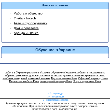
Новости по темам
Работа и общество
Учеба и hi-tech
Авто и грузоперевозки
Дом и перевозка
Аренда и бизнес
Обучение в Украине
работа в Украине
резюме в Украине
обучение в Украине
добавить информацию
образец резюме
подписка
ссылки
профессии
должностные инструкции
каталог
учебных заведений
контакты/реклама
Грузоперевозки Киев
Офисный переезд Киев
Перевозка мебели Киев
Квартирный переезд Киев
Услуги грузчиков Киев
47 - переходы
37 - посетители
0 - просмотры контактов
Администрация сайта не несет ответственности за содержание размещенных
объявлений. При использовании материалов сайта гиперссылка на
https://robotazp.com.ua обязательна.