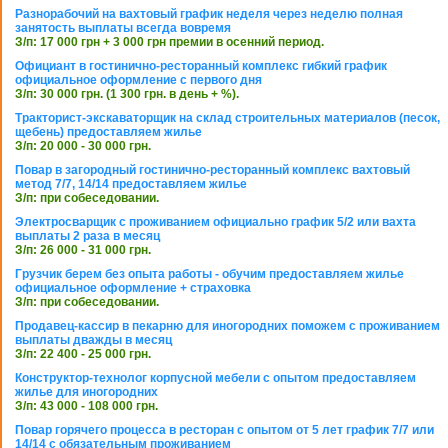
Разнорабочий на вахтовый график неделя через неделю полная
занятость выплаты всегда вовремя
З/п: 17 000 грн + 3 000 грн премии в осенний период.
Официант в гостинично-ресторанный комплекс гибкий график
официальное оформление с первого дня
З/п: 30 000 грн. (1 300 грн. в день + %).
Тракторист-экскаваторщик на склад строительных материалов (песок,
щебень) предоставляем жилье
З/п: 20 000 - 30 000 грн.
Повар в загородный гостинично-ресторанный комплекс вахтовый
метод 7/7, 14/14 предоставляем жилье
З/п: при собеседовании.
Электросварщик с проживанием официально график 5/2 или вахта
выплаты 2 раза в месяц
З/п: 26 000 - 31 000 грн.
Грузчик берем без опыта работы - обучим предоставляем жилье
официальное оформление + страховка
З/п: при собеседовании.
Продавец-кассир в пекарню для иногородних поможем с проживанием
выплаты дважды в месяц
З/п: 22 400 - 25 000 грн.
Конструктор-технолог корпусной мебели с опытом предоставляем
жилье для иногородних
З/п: 43 000 - 108 000 грн.
Повар горячего процесса в ресторан с опытом от 5 лет график 7/7 или
14/14 с обязательным проживанием