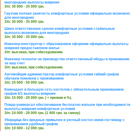
иногородних выплаты вовремя
З/п: 30 000 - 35 000 грн.
Грузчик полная занятость комфортные условия официально возможно
для иногородних
З/п: 30 000 - 35 000 грн.
Швея ответственная срочно комфортные условия стабильные
выплаты возможно для иногородних
З/п: 30 000 - 35 000 грн.
Инженер-конструктор с образованием оформим официально выплаты
вовремя предоставляем жилье
З/п: высокая, при собеседовании.
Инженер-технолог на призводство ответственный обеды и проживание
за наш счет
З/п: высокая, при собеседовании.
Автомойщик-администратор комфортные условия гибкий график
обучаем поможем с проживанием
З/п: 25 000 - 50 000 грн.
Комендант в большую сеть хостелов с обязательным проживанием
график 6/1 выплаты вовремя
З/п: 15 000 - 20 000 грн. ( + премии и %).
Повар-универсал обеспечиваем бесплатно жильем при необходимости
выплаты вовремя комфортные условия
З/п: 24 000 - 28 000 грн. (1 400 грн. за смену)
Уборщица без вредных привычек в уютный хостел-мини-гостиницу с
проживанием удобный график
З/п: 10 000 - 12 000 грн.