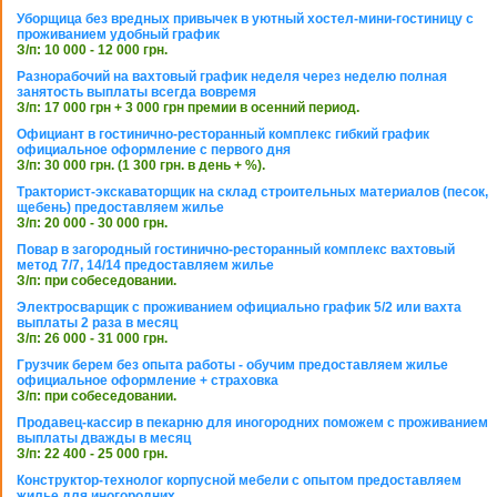
Уборщица без вредных привычек в уютный хостел-мини-гостиницу с
проживанием удобный график
З/п: 10 000 - 12 000 грн.
Разнорабочий на вахтовый график неделя через неделю полная
занятость выплаты всегда вовремя
З/п: 17 000 грн + 3 000 грн премии в осенний период.
Официант в гостинично-ресторанный комплекс гибкий график
официальное оформление с первого дня
З/п: 30 000 грн. (1 300 грн. в день + %).
Тракторист-экскаваторщик на склад строительных материалов (песок,
щебень) предоставляем жилье
З/п: 20 000 - 30 000 грн.
Повар в загородный гостинично-ресторанный комплекс вахтовый
метод 7/7, 14/14 предоставляем жилье
З/п: при собеседовании.
Электросварщик с проживанием официально график 5/2 или вахта
выплаты 2 раза в месяц
З/п: 26 000 - 31 000 грн.
Грузчик берем без опыта работы - обучим предоставляем жилье
официальное оформление + страховка
З/п: при собеседовании.
Продавец-кассир в пекарню для иногородних поможем с проживанием
выплаты дважды в месяц
З/п: 22 400 - 25 000 грн.
Конструктор-технолог корпусной мебели с опытом предоставляем
жилье для иногородних