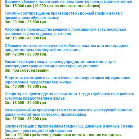
Дворник-уборщик территории на предприятие предоставляем жилье
З/п: 15 000 грн. (10 000 грн. на испытательный срок)
Грузчик-сортировщик на производство удобный график вахта с
проживанием обучаем всему
З/п: 20 000 - 25 500 грн.
Рабочий на производство мешков с проживанием есть несколько
графиков выплата дважды в месяц
З/п: 15 000 - 45 000 грн.
Сборщик-монтажник корпусной мебели с опытом для иногородних
предоставляем комфортабельное жилье
З/п: 42 000 - 88 000 грн.
Комплектовщик товара на склад предоставляем жилье для
иногородних график пятидневка хорошие условия
З/п: при собеседовании.
Водитель категории с на авто iveco с манипулятором официальное
оформление предоставляем жилье
З/п: 40 000 - 43 000 грн.
Оператор на производство с опытом от 1 года глубинная переработка
кукурузы предоставляем жилье
З/п: 18 000 - 20 000 грн
Разнорабочий на производство металлических конструкций полного
цикла комфортные условия с проживанием
З/п: 27 000 - 35 000 грн.
Комплектовщик с проживанием график 5/2, дневные и ночные смены
(неделя через неделю) официально
З/п: от 30 000 грн./месяц (почасовая оплата + кол-во складских