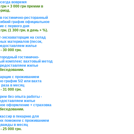
сегда вовремя
 грн + 3 000 грн премии в
ериод.
в гостинично-ресторанный
гибкий график официальное
е с первого дня
 грн. (1 300 грн. в день + %).
т-экскаваторщик на склад
ных материалов (песок,
редоставляем жилье
 - 30 000 грн.
агородный гостинично-
ый комплекс вахтовый метод
 предоставляем жилье
обеседовании.
арщик с проживанием
о график 5/2 или вахта
 раза в месяц
 - 31 000 грн.
рем без опыта работы -
едоставляем жилье
ое оформление + страховка
обеседовании.
кассир в пекарню для
их поможем с проживанием
дважды в месяц
 - 25 000 грн.