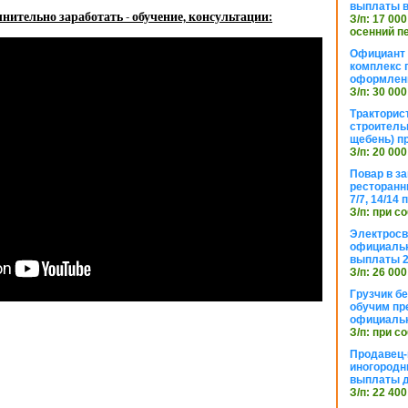
выплаты в
нительно заработать - обучение, консультации:
З/п: 17 000
осенний п
Официант 
комплекс 
оформлени
З/п: 30 000
Тракторис
строитель
щебень) п
З/п: 20 000
Повар в з
ресторанн
7/7, 14/14
З/п: при с
Электросв
официальн
выплаты 2
З/п: 26 000
Грузчик бе
обучим пр
официальн
З/п: при с
Продавец-
иногородн
выплаты 
З/п: 22 400