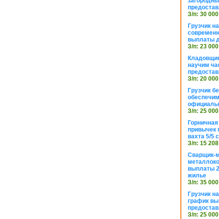
загородный
предостав
З/п: 30 000
Грузчик н
современн
выплаты д
З/п: 23 000
Кладовщик
научим ча
предостав
З/п: 20 000
Грузчик б
обеспечим
официаль
З/п: 25 000
Горничная
привычек 
вахта 5/5
З/п: 15 208
Сварщик-
металлоко
выплаты 2
жилье
З/п: 35 000
Грузчик на
график вы
предостав
З/п: 25 000