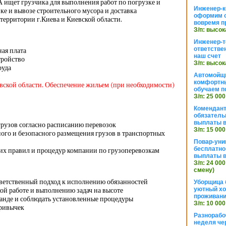
 ищет грузчика для выполнения работ по погрузке и
Инженер-к
зке и вывозе строительного мусора и доставка
оформим 
территории г.Киева и Киевской области.
вовремя п
З/п: высок
Инженер-т
ответстве
ная плата
наш счет
тройство
З/п: высок
руда
Автомойщ
комфортны
евской области. Обеспечение жильем (при необходимости)
обучаем п
З/п: 25 000
Комендант
обязатель
выплаты 
грузов согласно расписанию перевозок
З/п: 15 000
ого и безопасного размещения грузов в транспортных
Повар-уни
бесплатно
х правил и процедур компании по грузоперевозкам
выплаты 
З/п: 24 000
смену)
тветственный подход к исполнению обязанностей
Уборщица 
уютный хо
ой работе и выполнению задач на высоте
проживани
манде и соблюдать установленные процедуры
З/п: 10 000
привычек
Разнорабо
неделя че