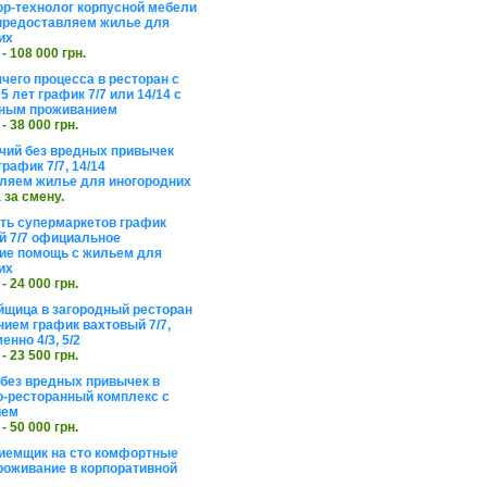
ор-технолог корпусной мебели
предоставляем жилье для
их
 - 108 000 грн.
чего процесса в ресторан с
5 лет график 7/7 или 14/14 с
ьным проживанием
 - 38 000 грн.
чий без вредных привычек
рафик 7/7, 14/14
ляем жилье для иногородних
а за смену.
еть супермаркетов график
 7/7 официальное
е помощь с жильем для
их
 - 24 000 грн.
щица в загородный ресторан
нием график вахтовый 7/7,
енно 4/3, 5/2
 - 23 500 грн.
без вредных привычек в
о-ресторанный комплекс с
ием
 - 50 000 грн.
иемщик на сто комфортные
роживание в корпоративной