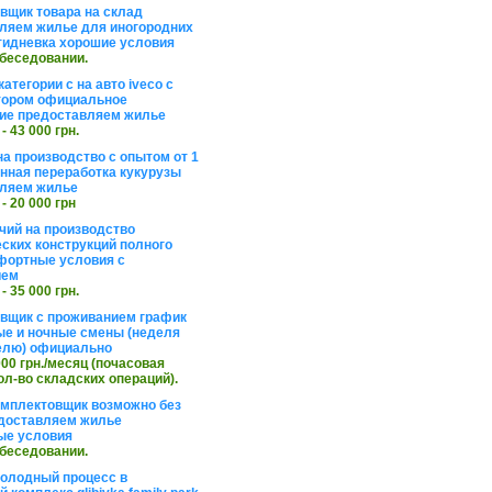
вщик товара на склад
ляем жилье для иногородних
тидневка хорошие условия
обеседовании.
атегории с на авто iveco с
тором официальное
ие предоставляем жилье
 - 43 000 грн.
на производство с опытом от 1
инная переработка кукурузы
ляем жилье
 - 20 000 грн
чий на производство
ских конструкций полного
фортные условия с
ием
 - 35 000 грн.
вщик с проживанием график
ные и ночные смены (неделя
елю) официально
 000 грн./месяц (почасовая
ол-во складских операций).
омплектовщик возможно без
доставляем жилье
ые условия
обеседовании.
холодный процесс в