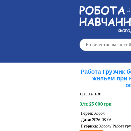
Работа Грузчик 
жильем при 
о
ТК СЕТА, ТОВ
З/п: 25 000 грн.
Город:
Хорол
Дата:
2026-08-06
Рубрика:
Хорол/
Работа гр