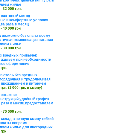
 комплекс glibivka family park
ляем жилье
 - 32 000 грн.
а вахтовый метод
ые и комфортные условия
ва раза в месяц
 - 40 000 грн
 возможно без опыта всему
стичная компенсация питания
ляем жилье
 - 30 000 грн.
ез вредных привычек
 жильем при необходимости
ное оформление
 грн.
 в отель без вредных
порядочная и трудолюбивая
 с проживанием и питанием
 грн. (1 000 грн. в смену)
монтажник
нструкций удобный график
 раза в месяц предоставляем
 - 70 000 грн.
 склад в ночную смену гибкий
платы вовремя
ляем жилье для иногородних
 грн