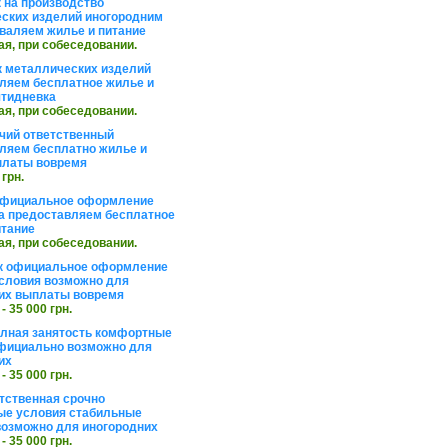
 на производство
ских изделий иногородним
валяем жилье и питание
ая, при собеседовании.
 металлических изделий
ляем бесплатное жилье и
ятидневка
ая, при собеседовании.
чий ответственный
ляем бесплатно жилье и
платы вовремя
 грн.
официальное оформление
а предоставляем бесплатное
итание
ая, при собеседовании.
к официальное оформление
словия возможно для
их выплаты вовремя
 - 35 000 грн.
олная занятость комфортные
фициально возможно для
их
 - 35 000 грн.
тственная срочно
е условия стабильные
озможно для иногородних
 - 35 000 грн.