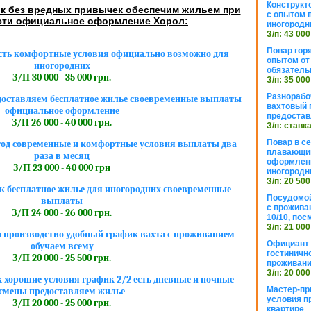
Конструкт
ик без вредных привычек обеспечим жильем при
с опытом 
сти официальное оформление Хорол:
иногородн
З/п: 43 000
Повар горя
сть комфортные условия официально возможно для
опытом от 
иногородних
обязател
З/П 30 000 - 35 000 грн.
З/п: 35 000
Разнорабо
едоставляем бесплатное жилье своевременные выплаты
вахтовый г
официальное оформление
предостав
З/П 26 000 - 40 000 грн.
З/п: ставк
Повар в с
тод современные и комфортные условия выплаты два
плавающий
раза в месяц
оформлени
З/П 23 000 - 40 000 грн
иногородн
З/п: 20 500
 бесплатное жилье для иногородних своевременные
Посудомой
выплаты
с прожива
З/П 24 000 - 26 000 грн.
10/10, посм
З/п: 21 000
 производство удобный график вахта с проживанием
Официант 
обучаем всему
гостиничн
З/П 20 000 - 25 500 грн.
проживан
З/п: 20 000
хорошие условия график 2/2 есть дневные и ночные
Мастер-пр
смены предоставляем жилье
условия п
З/П 20 000 - 25 000 грн.
квартире