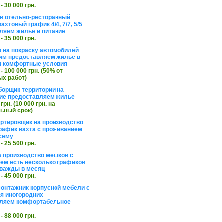
 - 30 000 грн.
в отельно-ресторанный
ахтовый график 4/4, 7/7, 5/5
ляем жилье и питание
 - 35 000 грн.
 на покраску автомобилей
им предоставляем жилье в
и комфортные условия
 - 100 000 грн. (50% от
х работ)
борщик территории на
ие предоставляем жилье
 грн. (10 000 грн. на
ьный срок)
ортировщик на производство
рафик вахта с проживанием
сему
 - 25 500 грн.
а производство мешков с
ем есть несколько графиков
важды в месяц
 - 45 000 грн.
онтажник корпусной мебели с
я иногородних
вляем комфортабельное
 - 88 000 грн.