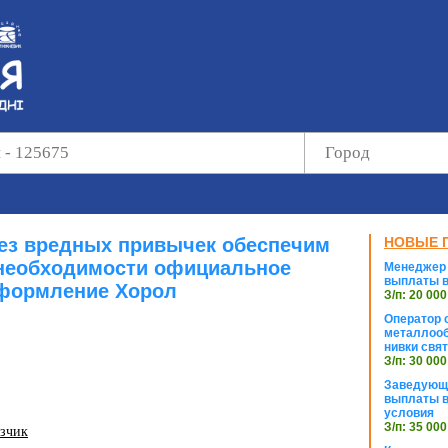
без вредных привычек обеспечим
НОВЫЕ 
необходимости официальное
Менеджер 
выплаты в
формление Хорол
З/п: 20 000
Оператор с
металлооб
нивки свя
З/п: 30 000
Заведующи
выплаты в
условия
З/п: 35 000
узчик