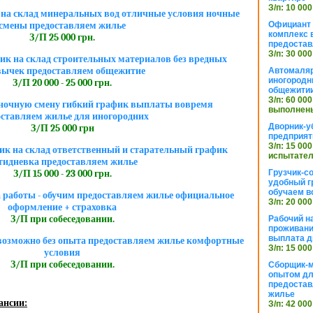
З/п: 10 000
на склад минеральных вод отличные условия ночные
Официант 
смены предоставляем жилье
комплекс в
З/П 25 000 грн.
предостав
З/п: 30 000
к на склад строительных материалов без вредных
ычек предоставляем общежитие
Автомаляр
иногородн
З/П 20 000 - 25 000 грн.
общежити
З/п: 60 000
в ночную смену гибкий график выплаты вовремя
выполнены
оставляем жилье для иногородних
Дворник-у
З/П 25 000 грн
предприят
З/п: 15 000
к на склад ответственный и старательный график
испытател
тидневка предоставляем жилье
Грузчик-с
З/П 15 000 - 23 000 грн.
удобный г
обучаем в
а работы - обучим предоставляем жилье официальное
З/п: 20 000
оформление + страховка
З/П при собеседовании.
Рабочий н
проживани
выплата д
озможно без опыта предоставляем жилье комфортные
З/п: 15 000
условия
З/П при собеседовании.
Сборщик-м
опытом дл
предоста
жилье
ансии:
З/п: 42 000