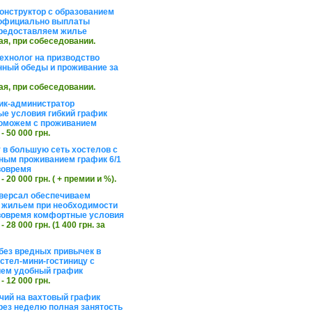
онструктор с образованием
официально выплаты
редоставляем жилье
ая, при собеседовании.
ехнолог на призводство
нный обеды и проживание за
ая, при собеседовании.
ик-администратор
е условия гибкий график
оможем с проживанием
 - 50 000 грн.
 в большую сеть хостелов с
ным проживанием график 6/1
вовремя
 - 20 000 грн. ( + премии и %).
версал обеспечиваем
 жильем при необходимости
вовремя комфортные условия
 - 28 000 грн. (1 400 грн. за
без вредных привычек в
стел-мини-гостиницу с
ем удобный график
 - 12 000 грн.
чий на вахтовый график
рез неделю полная занятость