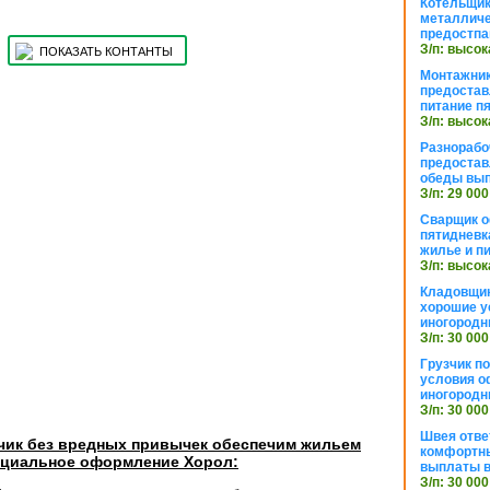
Котельщик
металличе
предостпа
З/п: высок
ПОКАЗАТЬ КОНТАНТЫ
Монтажник
предостав
питание п
З/п: высок
Разнорабо
предостав
обеды вы
З/п: 29 000
Сварщик 
пятидневк
жилье и п
З/п: высок
Кладовщи
хорошие у
иногородн
З/п: 30 000
Грузчик п
условия о
иногородн
З/п: 30 000
Швея отве
зчик без вредных привычек обеспечим жильем
комфортны
ициальное оформление Хорол:
выплаты в
З/п: 30 000