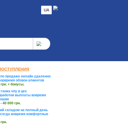
UA
ПОСТУПЛЕНИЯ
по продаже онлайн удаленно
орвремя обзвон клиентов
 грн. + бонусы.
танка чпу в цех
работки выплаты вовремя
тошин
 - 40 000 грн.
й складом на полный день
сегда вовремя комфортные
 грн.