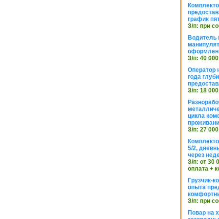
Комплекто
предостав
график пя
З/п: при с
Водитель к
манипуля
оформлен
З/п: 40 000
Оператор 
года глуб
предостав
З/п: 18 000
Разнорабо
металличе
цикла ком
проживан
З/п: 27 000
Комплекто
5/2, днев
через нед
З/п: от 30
оплата + к
Грузчик-к
опыта пре
комфортн
З/п: при с
Повар на 