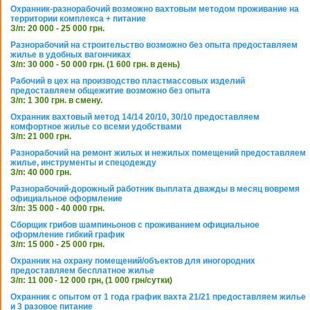
Охранник-разнорабочий возможно вахтовым методом проживание на
территории комплекса + питание
З/п: 20 000 - 25 000 грн.
Разнорабочий на строительство возможно без опыта предоставляем
жилье в удобных вагончиках
З/п: 30 000 - 50 000 грн. (1 600 грн. в день)
Рабочий в цех на производство пластмассовых изделий
предоставляем общежитие возможно без опыта
З/п: 1 300 грн. в смену.
Охранник вахтовый метод 14/14 20/10, 30/10 предоставляем
комфортное жилье со всеми удобствами
З/п: 21 000 грн.
Разнорабочий на ремонт жилых и нежилых помещений предоставляем
жилье, инструменты и спецодежду
З/п: 40 000 грн.
Разнорабочий-дорожный работник выплата дважды в месяц вовремя
официальное оформление
З/п: 35 000 - 40 000 грн.
Сборщик грибов шампиньонов с проживанием официальное
оформление гибкий график
З/п: 15 000 - 25 000 грн.
Охранник на охрану помещений/объектов для иногородних
предоставляем бесплатное жилье
З/п: 11 000 - 12 000 грн, (1 000 грн/сутки)
Охранник с опытом от 1 года график вахта 21/21 предоставляем жилье
и 3 разовое питание