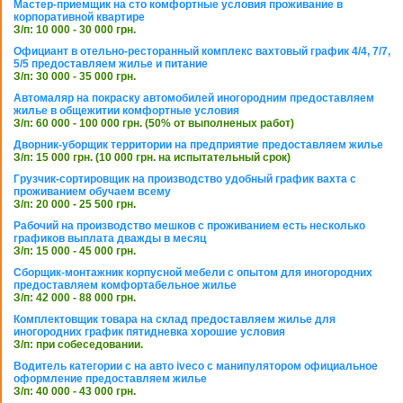
Мастер-приемщик на сто комфортные условия проживание в
корпоративной квартире
З/п: 10 000 - 30 000 грн.
Официант в отельно-ресторанный комплекс вахтовый график 4/4, 7/7,
5/5 предоставляем жилье и питание
З/п: 30 000 - 35 000 грн.
Автомаляр на покраску автомобилей иногородним предоставляем
жилье в общежитии комфортные условия
З/п: 60 000 - 100 000 грн. (50% от выполненых работ)
Дворник-уборщик территории на предприятие предоставляем жилье
З/п: 15 000 грн. (10 000 грн. на испытательный срок)
Грузчик-сортировщик на производство удобный график вахта с
проживанием обучаем всему
З/п: 20 000 - 25 500 грн.
Рабочий на производство мешков с проживанием есть несколько
графиков выплата дважды в месяц
З/п: 15 000 - 45 000 грн.
Сборщик-монтажник корпусной мебели с опытом для иногородних
предоставляем комфортабельное жилье
З/п: 42 000 - 88 000 грн.
Комплектовщик товара на склад предоставляем жилье для
иногородних график пятидневка хорошие условия
З/п: при собеседовании.
Водитель категории с на авто iveco с манипулятором официальное
оформление предоставляем жилье
З/п: 40 000 - 43 000 грн.