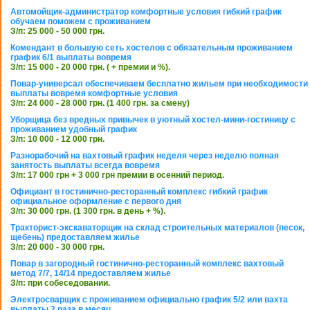
Автомойщик-администратор комфортные условия гибкий график
обучаем поможем с проживанием
З/п: 25 000 - 50 000 грн.
Комендант в большую сеть хостелов с обязательным проживанием
график 6/1 выплаты вовремя
З/п: 15 000 - 20 000 грн. ( + премии и %).
Повар-универсал обеспечиваем бесплатно жильем при необходимости
выплаты вовремя комфортные условия
З/п: 24 000 - 28 000 грн. (1 400 грн. за смену)
Уборщица без вредных привычек в уютный хостел-мини-гостиницу с
проживанием удобный график
З/п: 10 000 - 12 000 грн.
Разнорабочий на вахтовый график неделя через неделю полная
занятость выплаты всегда вовремя
З/п: 17 000 грн + 3 000 грн премии в осенний период.
Официант в гостинично-ресторанный комплекс гибкий график
официальное оформление с первого дня
З/п: 30 000 грн. (1 300 грн. в день + %).
Тракторист-экскаваторщик на склад строительных материалов (песок,
щебень) предоставляем жилье
З/п: 20 000 - 30 000 грн.
Повар в загородный гостинично-ресторанный комплекс вахтовый
метод 7/7, 14/14 предоставляем жилье
З/п: при собеседовании.
Электросварщик с проживанием официально график 5/2 или вахта
выплаты 2 раза в месяц