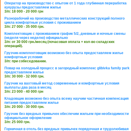
Оператор на производство с опытом от 1 года глубинная переработка
кукурузы предоставляем жилье
З/п: 18 000 - 20 000 грн
Разнорабочий на производство металлических конструкций полного
цикла комфортные условия с проживанием
З/п: 27 000 - 35 000 грн.
Комплектовщик с проживанием график 5/2, дневные и ночные смены
(неделя через неделю) официально
З/п: от 30 000 грн./месяц (почасовая оплата + кол-во складских
операций).
Грузчик-комплектовщик возможно без опыта предоставляем жилье
комфортные условия
З/п: при собеседовании.
Повар на холодный процесс в загородный комплекс glibivka family park
предоставляем жилье
З/п: 30 000 - 32 000 грн.
Грузчик на вахтовый метод современные и комфортные условия
выплаты два раза в месяц
З/п: 23 000 - 40 000 грн
Кладовщик возможно без опыта всему научим частичная компенсация
питания предоставляем жилье
З/п: 20 000 - 30 000 грн.
Грузчик без вредных привычек обеспечим жильем при необходимости
официальное оформление
З/п: 25 000 грн.
Горничная в отель без вредных привычек порядочная и трудолюбивая