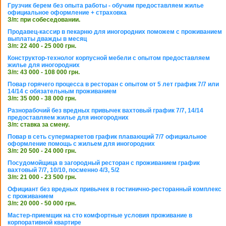
Грузчик берем без опыта работы - обучим предоставляем жилье
официальное оформление + страховка
З/п: при собеседовании.
Продавец-кассир в пекарню для иногородних поможем с проживанием
выплаты дважды в месяц
З/п: 22 400 - 25 000 грн.
Конструктор-технолог корпусной мебели с опытом предоставляем
жилье для иногородних
З/п: 43 000 - 108 000 грн.
Повар горячего процесса в ресторан с опытом от 5 лет график 7/7 или
14/14 с обязательным проживанием
З/п: 35 000 - 38 000 грн.
Разнорабочий без вредных привычек вахтовый график 7/7, 14/14
предоставляем жилье для иногородних
З/п: ставка за смену.
Повар в сеть супермаркетов график плавающий 7/7 официальное
оформление помощь с жильем для иногородних
З/п: 20 500 - 24 000 грн.
Посудомойщица в загородный ресторан с проживанием график
вахтовый 7/7, 10/10, посменно 4/3, 5/2
З/п: 21 000 - 23 500 грн.
Официант без вредных привычек в гостинично-ресторанный комплекс
с проживанием
З/п: 20 000 - 50 000 грн.
Мастер-приемщик на сто комфортные условия проживание в
корпоративной квартире