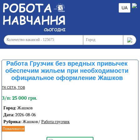
UA
Работа Грузчик без вредных привычек
обеспечим жильем при необходимости
официальное оформление Жашков
ТК СЕТА, ТОВ
З/п: 25 000 грн.
Город:
Жашков
Дата:
2026-08-06
Рубрика:
Жашков/
Работа грузчик
Пожаловатся