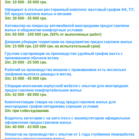
З/п: 10 000 - 30 000 грн.
Официант в отельно-ресторанный комплекс вахтовый график 4/4, 7/7,
5/5 предоставляем жилье и питание
З/п: 30 000 - 35 000 грн.
Автомаляр на покраску автомобилей иногородним предоставляем
жилье в общежитии комфортные условия
З/п: 60 000 - 100 000 грн. (50% от выполненых работ)
Дворник-уборщик территории на предприятие предоставляем жилье
З/п: 15 000 грн. (10 000 грн. на испытательный срок)
Грузчик-сортировщик на производство удобный график вахта с
проживанием обучаем всему
З/п: 20 000 - 25 500 грн.
Рабочий на производство мешков с проживанием есть несколько
графиков выплата дважды в месяц
З/п: 15 000 - 45 000 грн.
Сборщик-монтажник корпусной мебели с опытом для иногородних
предоставляем комфортабельное жилье
З/п: 42 000 - 88 000 грн.
Комплектовщик товара на склад предоставляем жилье для
иногородних график пятидневка хорошие условия
З/п: при собеседовании.
Водитель категории с на авто iveco с манипулятором официальное
оформление предоставляем жилье
З/п: 40 000 - 43 000 грн.
Оператор на производство с опытом от 1 года глубинная переработка
кукурузы предоставляем жилье