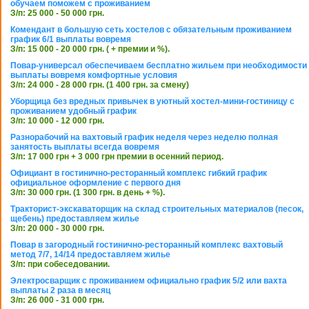
обучаем поможем с проживанием
З/п: 25 000 - 50 000 грн.
Комендант в большую сеть хостелов с обязательным проживанием
график 6/1 выплаты вовремя
З/п: 15 000 - 20 000 грн. ( + премии и %).
Повар-универсал обеспечиваем бесплатно жильем при необходимости
выплаты вовремя комфортные условия
З/п: 24 000 - 28 000 грн. (1 400 грн. за смену)
Уборщица без вредных привычек в уютный хостел-мини-гостиницу с
проживанием удобный график
З/п: 10 000 - 12 000 грн.
Разнорабочий на вахтовый график неделя через неделю полная
занятость выплаты всегда вовремя
З/п: 17 000 грн + 3 000 грн премии в осенний период.
Официант в гостинично-ресторанный комплекс гибкий график
официальное оформление с первого дня
З/п: 30 000 грн. (1 300 грн. в день + %).
Тракторист-экскаваторщик на склад строительных материалов (песок,
щебень) предоставляем жилье
З/п: 20 000 - 30 000 грн.
Повар в загородный гостинично-ресторанный комплекс вахтовый
метод 7/7, 14/14 предоставляем жилье
З/п: при собеседовании.
Электросварщик с проживанием официально график 5/2 или вахта
выплаты 2 раза в месяц
З/п: 26 000 - 31 000 грн.