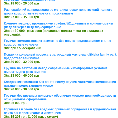
З/п: 18 000 - 20 000 грн
Разнорабочий на производство металлических конструкций полного
цикла комфортные условия с проживанием
З/п: 27 000 - 35 000 грн.
Комплектовщик с проживанием график 5/2, дневные и ночные смены
(неделя через неделю) официально
З/п: от 30 000 грн./месяц (почасовая оплата + кол-во складских
операций).
Грузчик-комплектовщик возможно без опыта предоставляем жилье
комфортные условия
З/п: при собеседовании.
Повар на холодный процесс в загородный комплекс glibivka family park
предоставляем жилье
З/п: 30 000 - 32 000 грн.
Грузчик на вахтовый метод современные и комфортные условия
выплаты два раза в месяц
З/п: 23 000 - 40 000 грн
Кладовщик возможно без опыта всему научим частичная компенсация
питания предоставляем жилье
З/п: 20 000 - 30 000 грн.
Грузчик без вредных привычек обеспечим жильем при необходимости
официальное оформление
З/п: 25 000 грн.
Горничная в отель без вредных привычек порядочная и трудолюбивая
вахта 5/5 с проживанием и питанием
З/п: 15 208 грн. (1 000 грн. в смену)