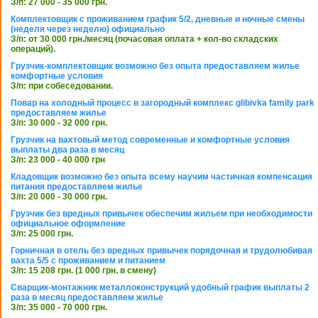
З/п: 27 000 - 35 000 грн.
Комплектовщик с проживанием график 5/2, дневные и ночные смены
(неделя через неделю) официально
З/п: от 30 000 грн./месяц (почасовая оплата + кол-во складских
операций).
Грузчик-комплектовщик возможно без опыта предоставляем жилье
комфортные условия
З/п: при собеседовании.
Повар на холодный процесс в загородный комплекс glibivka family park
предоставляем жилье
З/п: 30 000 - 32 000 грн.
Грузчик на вахтовый метод современные и комфортные условия
выплаты два раза в месяц
З/п: 23 000 - 40 000 грн
Кладовщик возможно без опыта всему научим частичная компенсация
питания предоставляем жилье
З/п: 20 000 - 30 000 грн.
Грузчик без вредных привычек обеспечим жильем при необходимости
официальное оформление
З/п: 25 000 грн.
Горничная в отель без вредных привычек порядочная и трудолюбивая
вахта 5/5 с проживанием и питанием
З/п: 15 208 грн. (1 000 грн. в смену)
Сварщик-монтажник металлоконструкций удобный график выплаты 2
раза в месяц предоставляем жилье
З/п: 35 000 - 70 000 грн.