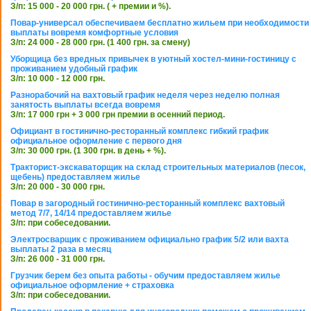
З/п: 15 000 - 20 000 грн. ( + премии и %).
Повар-универсал обеспечиваем бесплатно жильем при необходимости
выплаты вовремя комфортные условия
З/п: 24 000 - 28 000 грн. (1 400 грн. за смену)
Уборщица без вредных привычек в уютный хостел-мини-гостиницу с
проживанием удобный график
З/п: 10 000 - 12 000 грн.
Разнорабочий на вахтовый график неделя через неделю полная
занятость выплаты всегда вовремя
З/п: 17 000 грн + 3 000 грн премии в осенний период.
Официант в гостинично-ресторанный комплекс гибкий график
официальное оформление с первого дня
З/п: 30 000 грн. (1 300 грн. в день + %).
Тракторист-экскаваторщик на склад строительных материалов (песок,
щебень) предоставляем жилье
З/п: 20 000 - 30 000 грн.
Повар в загородный гостинично-ресторанный комплекс вахтовый
метод 7/7, 14/14 предоставляем жилье
З/п: при собеседовании.
Электросварщик с проживанием официально график 5/2 или вахта
выплаты 2 раза в месяц
З/п: 26 000 - 31 000 грн.
Грузчик берем без опыта работы - обучим предоставляем жилье
официальное оформление + страховка
З/п: при собеседовании.