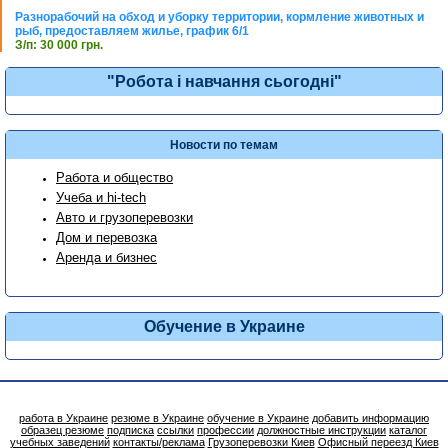
Разнорабочий на обход и уборку территории, кормление животных и
рыб, предоставляем жилье, график 6/1
З/п: 30 000 грн.
"Робота і навчання сьогодні"
Новости по темам
Работа и общество
Учеба и hi-tech
Авто и грузоперевозки
Дом и перевозка
Аренда и бизнес
Обучение в Украине
работа в Украине
резюме в Украине
обучение в Украине
добавить информацию
образец резюме
подписка
ссылки
профессии
должностные инструкции
каталог
учебных заведений
контакты/реклама
Грузоперевозки Киев
Офисный переезд Киев