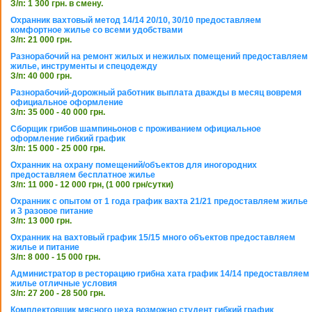
З/п: 1 300 грн. в смену.
Охранник вахтовый метод 14/14 20/10, 30/10 предоставляем
комфортное жилье со всеми удобствами
З/п: 21 000 грн.
Разнорабочий на ремонт жилых и нежилых помещений предоставляем
жилье, инструменты и спецодежду
З/п: 40 000 грн.
Разнорабочий-дорожный работник выплата дважды в месяц вовремя
официальное оформление
З/п: 35 000 - 40 000 грн.
Сборщик грибов шампиньонов с проживанием официальное
оформление гибкий график
З/п: 15 000 - 25 000 грн.
Охранник на охрану помещений/объектов для иногородних
предоставляем бесплатное жилье
З/п: 11 000 - 12 000 грн, (1 000 грн/сутки)
Охранник с опытом от 1 года график вахта 21/21 предоставляем жилье
и 3 разовое питание
З/п: 13 000 грн.
Охранник на вахтовый график 15/15 много объектов предоставляем
жилье и питание
З/п: 8 000 - 15 000 грн.
Администратор в ресторацию грибна хата график 14/14 предоставляем
жилье отличные условия
З/п: 27 200 - 28 500 грн.
Комплектовщик мясного цеха возможно студент гибкий график