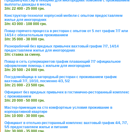
Продавец-кассир в пекарню для иногородних поможем с проживанием
выплаты дважды в месяц
З/п: 22 400 - 25 000 грн.
Конструктор-технолог корпусной мебели с опытом предоставляем
жилье для иногородних
З/п: 43 000 - 108 000 грн.
Повар горячего процесса в ресторан с опытом от 5 лет график 7/7 или
14/14 с обязательным проживанием
З/п: 35 000 - 38 000 грн.
Разнорабочий без вредных привычек вахтовый график 7/7, 14/14
предоставляем жилье для иногородних
З/п: ставка за смену.
Повар в сеть супермаркетов график плавающий 7/7 официальное
оформление помощь с жильем для иногородних
З/п: 20 500 - 24 000 грн.
Посудомойщица в загородный ресторан с проживанием график
вахтовый 7/7, 10/10, посменно 4/3, 5/2
З/п: 21 000 - 23 500 грн.
Официант без вредных привычек в гостинично-ресторанный комплекс
с проживанием
З/п: 20 000 - 50 000 грн.
Мастер-приемщик на сто комфортные условия проживание в
корпоративной квартире
З/п: 10 000 - 30 000 грн.
Официант в отельно-ресторанный комплекс вахтовый график 4/4, 7/7,
5/5 предоставляем жилье и питание
З/п: 30 000 - 35 000 грн.