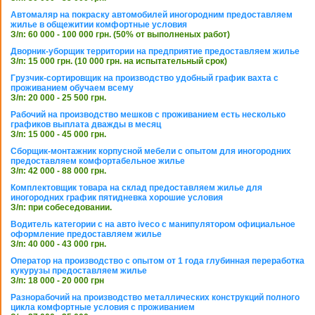
Автомаляр на покраску автомобилей иногородним предоставляем
жилье в общежитии комфортные условия
З/п: 60 000 - 100 000 грн. (50% от выполненых работ)
Дворник-уборщик территории на предприятие предоставляем жилье
З/п: 15 000 грн. (10 000 грн. на испытательный срок)
Грузчик-сортировщик на производство удобный график вахта с
проживанием обучаем всему
З/п: 20 000 - 25 500 грн.
Рабочий на производство мешков с проживанием есть несколько
графиков выплата дважды в месяц
З/п: 15 000 - 45 000 грн.
Сборщик-монтажник корпусной мебели с опытом для иногородних
предоставляем комфортабельное жилье
З/п: 42 000 - 88 000 грн.
Комплектовщик товара на склад предоставляем жилье для
иногородних график пятидневка хорошие условия
З/п: при собеседовании.
Водитель категории с на авто iveco с манипулятором официальное
оформление предоставляем жилье
З/п: 40 000 - 43 000 грн.
Оператор на производство с опытом от 1 года глубинная переработка
кукурузы предоставляем жилье
З/п: 18 000 - 20 000 грн
Разнорабочий на производство металлических конструкций полного
цикла комфортные условия с проживанием