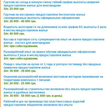
Грузчик на склад в ночную смену гибкий график выплаты вовремя
предоставляем жилье для иногородних
З/п: 25 000 грн
Грузчик на мусоровоз предоставляем бесплатное жилье
своевременные выплаты официальное оформление
З/п: 26 000 - 40 000 грн.
Водитель категории се на длинномер scania график 6/1 выплаты 2 раза
в месяц предоставляем жилье
З/п: 40 000 грн.
Кассир в торговую сеть супермаркетов опыт не важен предоставляем
жилье - хостел для иногородних
З/п: при собеседовании.
Разнорабочий опыт не важен обучим официальное оформление
выплаты 2 раза в месяц предоставляем жилье
З/п: при собеседовании.
Повар с опытом на кухне от 1 года в уютную гостиницу без вредных
привычек предоставляем жилье
З/п: 36 000 - 39 600 грн.
Охранник-разнорабочий возможно вахтовым методом проживание на
территории комплекса + питание
З/п: 20 000 - 25 000 грн.
Разнорабочий на строительство возможно без опыта предоставляем
жилье в удобных вагончиках
З/п: 30 000 - 50 000 грн. (1 600 грн. в день)
Рабочий в цех на производство пластмассовых изделий
предоставляем общежитие возможно без опыта