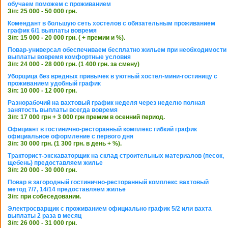
обучаем поможем с проживанием
З/п: 25 000 - 50 000 грн.
Комендант в большую сеть хостелов с обязательным проживанием
график 6/1 выплаты вовремя
З/п: 15 000 - 20 000 грн. ( + премии и %).
Повар-универсал обеспечиваем бесплатно жильем при необходимости
выплаты вовремя комфортные условия
З/п: 24 000 - 28 000 грн. (1 400 грн. за смену)
Уборщица без вредных привычек в уютный хостел-мини-гостиницу с
проживанием удобный график
З/п: 10 000 - 12 000 грн.
Разнорабочий на вахтовый график неделя через неделю полная
занятость выплаты всегда вовремя
З/п: 17 000 грн + 3 000 грн премии в осенний период.
Официант в гостинично-ресторанный комплекс гибкий график
официальное оформление с первого дня
З/п: 30 000 грн. (1 300 грн. в день + %).
Тракторист-экскаваторщик на склад строительных материалов (песок,
щебень) предоставляем жилье
З/п: 20 000 - 30 000 грн.
Повар в загородный гостинично-ресторанный комплекс вахтовый
метод 7/7, 14/14 предоставляем жилье
З/п: при собеседовании.
Электросварщик с проживанием официально график 5/2 или вахта
выплаты 2 раза в месяц
З/п: 26 000 - 31 000 грн.