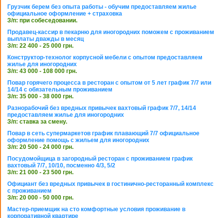
Грузчик берем без опыта работы - обучим предоставляем жилье
официальное оформление + страховка
З/п: при собеседовании.
Продавец-кассир в пекарню для иногородних поможем с проживанием
выплаты дважды в месяц
З/п: 22 400 - 25 000 грн.
Конструктор-технолог корпусной мебели с опытом предоставляем
жилье для иногородних
З/п: 43 000 - 108 000 грн.
Повар горячего процесса в ресторан с опытом от 5 лет график 7/7 или
14/14 с обязательным проживанием
З/п: 35 000 - 38 000 грн.
Разнорабочий без вредных привычек вахтовый график 7/7, 14/14
предоставляем жилье для иногородних
З/п: ставка за смену.
Повар в сеть супермаркетов график плавающий 7/7 официальное
оформление помощь с жильем для иногородних
З/п: 20 500 - 24 000 грн.
Посудомойщица в загородный ресторан с проживанием график
вахтовый 7/7, 10/10, посменно 4/3, 5/2
З/п: 21 000 - 23 500 грн.
Официант без вредных привычек в гостинично-ресторанный комплекс
с проживанием
З/п: 20 000 - 50 000 грн.
Мастер-приемщик на сто комфортные условия проживание в
корпоративной квартире