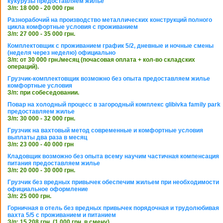
кукурузы предоставляем жилье
З/п: 18 000 - 20 000 грн
Разнорабочий на производство металлических конструкций полного
цикла комфортные условия с проживанием
З/п: 27 000 - 35 000 грн.
Комплектовщик с проживанием график 5/2, дневные и ночные смены
(неделя через неделю) официально
З/п: от 30 000 грн./месяц (почасовая оплата + кол-во складских
операций).
Грузчик-комплектовщик возможно без опыта предоставляем жилье
комфортные условия
З/п: при собеседовании.
Повар на холодный процесс в загородный комплекс glibivka family park
предоставляем жилье
З/п: 30 000 - 32 000 грн.
Грузчик на вахтовый метод современные и комфортные условия
выплаты два раза в месяц
З/п: 23 000 - 40 000 грн
Кладовщик возможно без опыта всему научим частичная компенсация
питания предоставляем жилье
З/п: 20 000 - 30 000 грн.
Грузчик без вредных привычек обеспечим жильем при необходимости
официальное оформление
З/п: 25 000 грн.
Горничная в отель без вредных привычек порядочная и трудолюбивая
вахта 5/5 с проживанием и питанием
З/п: 15 208 грн. (1 000 грн. в смену)