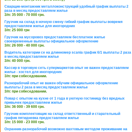
Сварщик-монтажник металлоконструкций удобный график выплаты 2
раза в месяц предоставляем жилье
З/п: 35 000 - 70 000 грн.
Грузчик на склад в ночную смену гибкий график выплаты вовремя
предоставляем жилье для иногородних
З/п: 25 000 грн
Грузчик на мусоровоз предоставляем бесплатное жилье
своевременные выплаты официальное оформление
З/п: 26 000 - 40 000 грн.
Водитель категории се на длинномер scania график 6/1 выплаты 2 раза
в месяц предоставляем жилье
З/п: 40 000 грн.
Кассир в торговую сеть супермаркетов опыт не важен предоставляем
жилье - хостел для иногородних
З/п: при собеседовании.
Разнорабочий опыт не важен обучим официальное оформление
выплаты 2 раза в месяц предоставляем жилье
З/п: при собеседовании.
Повар с опытом на кухне от 1 года в уютную гостиницу без вредных
привычек предоставляем жилье
З/п: 36 000 - 39 600 грн.
Грузчик-комплектовщик на склад ответственный и старательный
график пятидневка предоставляем жилье
З/п: 15 000 - 23 000 грн.
Охранник-разнорабочий возможно вахтовым методом проживание на