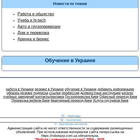
Новости по темам
Работа и общество
Учеба и hi-tech
Авто и грузоперевозки
Дом и перевозка
Аренда и бизнес
Обучение в Украине
работа в Украине
резюме в Украине
обучение в Украине
добавить информацию
образец резюме
подписка
ссылки
профессии
должностные инструкции
каталог
учебных заведений
контакты/реклама
Грузоперевозки Киев
Офисный переезд Киев
Перевозка мебели Киев
Квартирный переезд Киев
Услуги грузчиков Киев
81 - переходы
62 - посетители
0 - просмотры контактов
Администрация сайта не несет ответственности за содержание размещенных
объявлений. При использовании материалов сайта гиперссылка на
https://robotazp.com.ua обязательна.
"Робота і навчання сьогодні" 2004 - 2025.