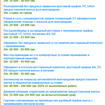
З/п: 35 000 - 38 000 грн.
Разнорабочий без вредных привычек вахтовый график 7/7, 14/14
предоставляем жилье для иногородних
З/п: ставка за смену.
Повар в сеть супермаркетов график плавающий 7/7 официальное
оформление помощь с жильем для иногородних
З/п: 20 500 - 24 000 грн.
Посудомойщица в загородный ресторан с проживанием график
вахтовый 7/7, 10/10, посменно 4/3, 5/2
З/п: 21 000 - 23 500 грн.
Официант без вредных привычек в гостинично-ресторанный комплекс
с проживанием
З/п: 20 000 - 50 000 грн.
Мастер-приемщик на сто комфортные условия проживание в
корпоративной квартире
З/п: 10 000 - 30 000 грн.
Официант в отельно-ресторанный комплекс вахтовый график 4/4, 7/7,
5/5 предоставляем жилье и питание
З/п: 30 000 - 35 000 грн.
Автомаляр на покраску автомобилей иногородним предоставляем
жилье в общежитии комфортные условия
З/п: 60 000 - 100 000 грн. (50% от выполненых работ)
Дворник-уборщик территории на предприятие предоставляем жилье
З/п: 15 000 грн. (10 000 грн. на испытательный срок)
Грузчик-сортировщик на производство удобный график вахта с
проживанием обучаем всему