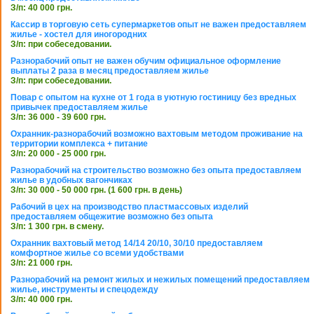
З/п: 40 000 грн.
Кассир в торговую сеть супермаркетов опыт не важен предоставляем
жилье - хостел для иногородних
З/п: при собеседовании.
Разнорабочий опыт не важен обучим официальное оформление
выплаты 2 раза в месяц предоставляем жилье
З/п: при собеседовании.
Повар с опытом на кухне от 1 года в уютную гостиницу без вредных
привычек предоставляем жилье
З/п: 36 000 - 39 600 грн.
Охранник-разнорабочий возможно вахтовым методом проживание на
территории комплекса + питание
З/п: 20 000 - 25 000 грн.
Разнорабочий на строительство возможно без опыта предоставляем
жилье в удобных вагончиках
З/п: 30 000 - 50 000 грн. (1 600 грн. в день)
Рабочий в цех на производство пластмассовых изделий
предоставляем общежитие возможно без опыта
З/п: 1 300 грн. в смену.
Охранник вахтовый метод 14/14 20/10, 30/10 предоставляем
комфортное жилье со всеми удобствами
З/п: 21 000 грн.
Разнорабочий на ремонт жилых и нежилых помещений предоставляем
жилье, инструменты и спецодежду
З/п: 40 000 грн.