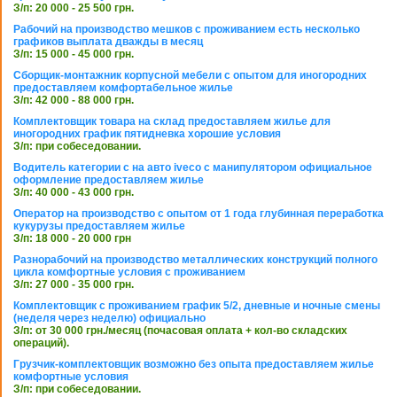
З/п: 20 000 - 25 500 грн.
Рабочий на производство мешков с проживанием есть несколько
графиков выплата дважды в месяц
З/п: 15 000 - 45 000 грн.
Сборщик-монтажник корпусной мебели с опытом для иногородних
предоставляем комфортабельное жилье
З/п: 42 000 - 88 000 грн.
Комплектовщик товара на склад предоставляем жилье для
иногородних график пятидневка хорошие условия
З/п: при собеседовании.
Водитель категории с на авто iveco с манипулятором официальное
оформление предоставляем жилье
З/п: 40 000 - 43 000 грн.
Оператор на производство с опытом от 1 года глубинная переработка
кукурузы предоставляем жилье
З/п: 18 000 - 20 000 грн
Разнорабочий на производство металлических конструкций полного
цикла комфортные условия с проживанием
З/п: 27 000 - 35 000 грн.
Комплектовщик с проживанием график 5/2, дневные и ночные смены
(неделя через неделю) официально
З/п: от 30 000 грн./месяц (почасовая оплата + кол-во складских
операций).
Грузчик-комплектовщик возможно без опыта предоставляем жилье
комфортные условия
З/п: при собеседовании.