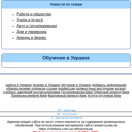
Новости по темам
Работа и общество
Учеба и hi-tech
Авто и грузоперевозки
Дом и перевозка
Аренда и бизнес
Обучение в Украине
работа в Украине
резюме в Украине
обучение в Украине
добавить информацию
образец резюме
подписка
ссылки
профессии
должностные инструкции
каталог
учебных заведений
контакты/реклама
Грузоперевозки Киев
Офисный переезд Киев
Перевозка мебели Киев
Квартирный переезд Киев
Услуги грузчиков Киев
66 - переходы
49 - посетители
0 - просмотры контактов
Администрация сайта не несет ответственности за содержание размещенных
объявлений. При использовании материалов сайта гиперссылка на
https://robotazp.com.ua обязательна.