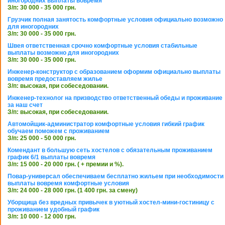
иногородних выплаты вовремя
З/п: 30 000 - 35 000 грн.
Грузчик полная занятость комфортные условия официально возможно
для иногородних
З/п: 30 000 - 35 000 грн.
Швея ответственная срочно комфортные условия стабильные
выплаты возможно для иногородних
З/п: 30 000 - 35 000 грн.
Инженер-конструктор с образованием оформим официально выплаты
вовремя предоставляем жилье
З/п: высокая, при собеседовании.
Инженер-технолог на призводство ответственный обеды и проживание
за наш счет
З/п: высокая, при собеседовании.
Автомойщик-администратор комфортные условия гибкий график
обучаем поможем с проживанием
З/п: 25 000 - 50 000 грн.
Комендант в большую сеть хостелов с обязательным проживанием
график 6/1 выплаты вовремя
З/п: 15 000 - 20 000 грн. ( + премии и %).
Повар-универсал обеспечиваем бесплатно жильем при необходимости
выплаты вовремя комфортные условия
З/п: 24 000 - 28 000 грн. (1 400 грн. за смену)
Уборщица без вредных привычек в уютный хостел-мини-гостиницу с
проживанием удобный график
З/п: 10 000 - 12 000 грн.