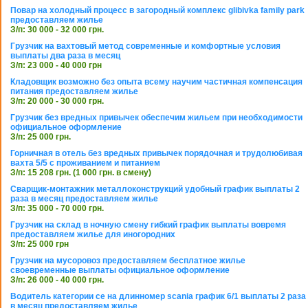
Повар на холодный процесс в загородный комплекс glibivka family park
предоставляем жилье
З/п: 30 000 - 32 000 грн.
Грузчик на вахтовый метод современные и комфортные условия
выплаты два раза в месяц
З/п: 23 000 - 40 000 грн
Кладовщик возможно без опыта всему научим частичная компенсация
питания предоставляем жилье
З/п: 20 000 - 30 000 грн.
Грузчик без вредных привычек обеспечим жильем при необходимости
официальное оформление
З/п: 25 000 грн.
Горничная в отель без вредных привычек порядочная и трудолюбивая
вахта 5/5 с проживанием и питанием
З/п: 15 208 грн. (1 000 грн. в смену)
Сварщик-монтажник металлоконструкций удобный график выплаты 2
раза в месяц предоставляем жилье
З/п: 35 000 - 70 000 грн.
Грузчик на склад в ночную смену гибкий график выплаты вовремя
предоставляем жилье для иногородних
З/п: 25 000 грн
Грузчик на мусоровоз предоставляем бесплатное жилье
своевременные выплаты официальное оформление
З/п: 26 000 - 40 000 грн.
Водитель категории се на длинномер scania график 6/1 выплаты 2 раза
в месяц предоставляем жилье