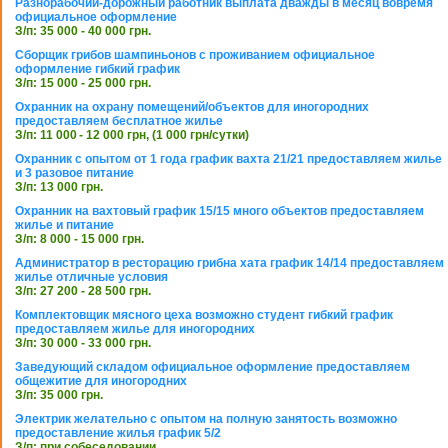
Разнорабочий-дорожный работник выплата дважды в месяц вовремя
официальное оформление
З/п: 35 000 - 40 000 грн.
Сборщик грибов шампиньонов с проживанием официальное
оформление гибкий график
З/п: 15 000 - 25 000 грн.
Охранник на охрану помещений/объектов для иногородних
предоставляем бесплатное жилье
З/п: 11 000 - 12 000 грн, (1 000 грн/сутки)
Охранник с опытом от 1 года график вахта 21/21 предоставляем жилье
и 3 разовое питание
З/п: 13 000 грн.
Охранник на вахтовый график 15/15 много объектов предоставляем
жилье и питание
З/п: 8 000 - 15 000 грн.
Администратор в ресторацию грибна хата график 14/14 предоставляем
жилье отличные условия
З/п: 27 200 - 28 500 грн.
Комплектовщик мясного цеха возможно студент гибкий график
предоставляем жилье для иногородних
З/п: 30 000 - 33 000 грн.
Заведующий складом официальное оформление предоставляем
общежитие для иногородних
З/п: 35 000 грн.
Электрик желательно с опытом на полную занятость возможно
предоставление жилья график 5/2
З/п: при собеседовании.