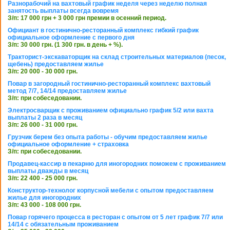
Разнорабочий на вахтовый график неделя через неделю полная
занятость выплаты всегда вовремя
З/п: 17 000 грн + 3 000 грн премии в осенний период.
Официант в гостинично-ресторанный комплекс гибкий график
официальное оформление с первого дня
З/п: 30 000 грн. (1 300 грн. в день + %).
Тракторист-экскаваторщик на склад строительных материалов (песок,
щебень) предоставляем жилье
З/п: 20 000 - 30 000 грн.
Повар в загородный гостинично-ресторанный комплекс вахтовый
метод 7/7, 14/14 предоставляем жилье
З/п: при собеседовании.
Электросварщик с проживанием официально график 5/2 или вахта
выплаты 2 раза в месяц
З/п: 26 000 - 31 000 грн.
Грузчик берем без опыта работы - обучим предоставляем жилье
официальное оформление + страховка
З/п: при собеседовании.
Продавец-кассир в пекарню для иногородних поможем с проживанием
выплаты дважды в месяц
З/п: 22 400 - 25 000 грн.
Конструктор-технолог корпусной мебели с опытом предоставляем
жилье для иногородних
З/п: 43 000 - 108 000 грн.
Повар горячего процесса в ресторан с опытом от 5 лет график 7/7 или
14/14 с обязательным проживанием