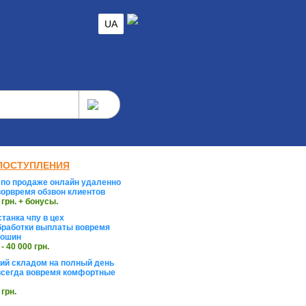
UA
ПОСТУПЛЕНИЯ
по продаже онлайн удаленно
орвремя обзвон клиентов
 грн. + бонусы.
танка чпу в цех
работки выплаты вовремя
тошин
 - 40 000 грн.
й складом на полный день
сегда вовремя комфортные
 грн.