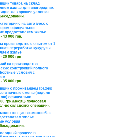
вщик товара на склад
ляем жилье для иногородних
тидневка хорошие условия
обеседовании.
атегории с на авто iveco с
тором официальное
ие предоставляем жилье
 - 43 000 грн.
на производство с опытом от 1
инная переработка кукурузы
ляем жилье
 - 20 000 грн
чий на производство
ских конструкций полного
фортные условия с
ием
 - 35 000 грн.
вщик с проживанием график
ные и ночные смены (неделя
елю) официально
 000 грн./месяц (почасовая
ол-во складских операций).
омплектовщик возможно без
доставляем жилье
ые условия
обеседовании.
холодный процесс в