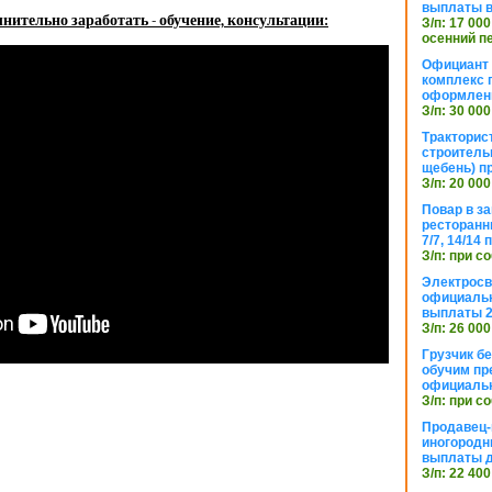
выплаты в
нительно заработать - обучение, консультации:
З/п: 17 000
осенний п
Официант 
комплекс 
оформлени
З/п: 30 000
Тракторис
строитель
щебень) п
З/п: 20 000
Повар в з
ресторанн
7/7, 14/14
З/п: при с
Электросв
официальн
выплаты 2
З/п: 26 000
Грузчик бе
обучим пр
официальн
З/п: при с
Продавец-
иногородн
выплаты 
З/п: 22 400