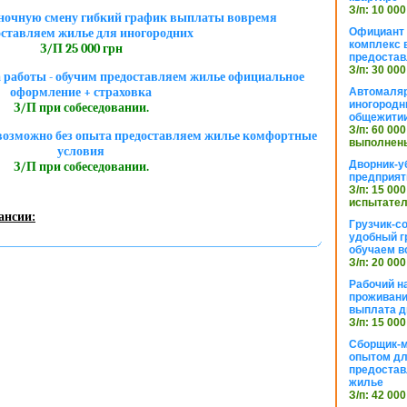
З/п: 10 000
в ночную смену гибкий график выплаты вовремя
Официант 
оставляем жилье для иногородних
комплекс в
З/П 25 000 грн
предостав
З/п: 30 000
а работы - обучим предоставляем жилье официальное
оформление + страховка
Автомаляр
иногородн
З/П при собеседовании.
общежити
З/п: 60 000
озможно без опыта предоставляем жилье комфортные
выполнены
условия
Дворник-у
З/П при собеседовании.
предприят
З/п: 15 000
испытател
ансии:
Грузчик-с
удобный г
обучаем в
З/п: 20 000
Рабочий н
проживани
выплата д
З/п: 15 000
Сборщик-м
опытом дл
предоста
жилье
З/п: 42 000