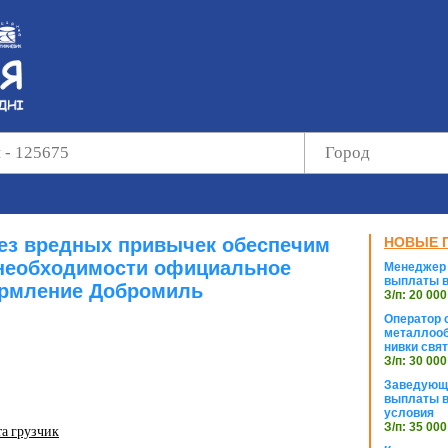
без вредных привычек обеспечим
НОВЫЕ 
необходимости официальное
Менеджер 
выплаты в
рмление Добромиль
З/п: 20 000
Оператор с
металлооб
нивки свя
З/п: 30 000
Заведующи
выплаты в
условия
З/п: 35 000
та грузчик