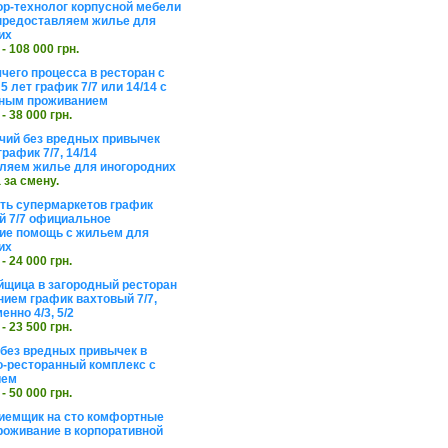
ор-технолог корпусной мебели
предоставляем жилье для
их
 - 108 000 грн.
чего процесса в ресторан с
5 лет график 7/7 или 14/14 с
ьным проживанием
 - 38 000 грн.
чий без вредных привычек
рафик 7/7, 14/14
ляем жилье для иногородних
а за смену.
еть супермаркетов график
 7/7 официальное
е помощь с жильем для
их
 - 24 000 грн.
щица в загородный ресторан
нием график вахтовый 7/7,
енно 4/3, 5/2
 - 23 500 грн.
без вредных привычек в
о-ресторанный комплекс с
ием
 - 50 000 грн.
иемщик на сто комфортные
роживание в корпоративной