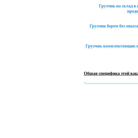
Грузчик на склад 
пред
Грузчик берем без опыт
Грузчик-комплектовщик в
Общая специфика этой вак