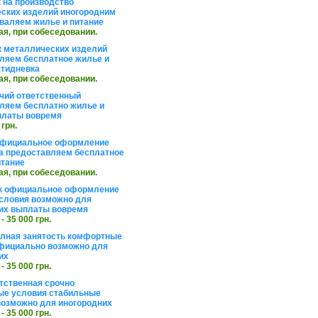
 на производство
ских изделий иногородним
валяем жилье и питание
ая, при собеседовании.
 металлических изделий
ляем бесплатное жилье и
ятидневка
ая, при собеседовании.
чий ответственный
ляем бесплатно жилье и
платы вовремя
 грн.
официальное оформление
а предоставляем бесплатное
итание
ая, при собеседовании.
к официальное оформление
словия возможно для
их выплаты вовремя
 - 35 000 грн.
олная занятость комфортные
фициально возможно для
их
 - 35 000 грн.
тственная срочно
е условия стабильные
озможно для иногородних
 - 35 000 грн.