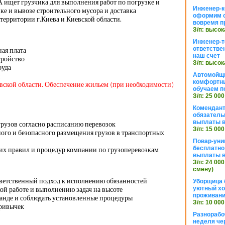
 ищет грузчика для выполнения работ по погрузке и
Инженер-к
зке и вывозе строительного мусора и доставка
оформим 
территории г.Киева и Киевской области.
вовремя п
З/п: высок
Инженер-т
ответстве
ная плата
наш счет
тройство
З/п: высок
руда
Автомойщ
комфортны
евской области. Обеспечение жильем (при необходимости)
обучаем п
З/п: 25 000
Комендант
обязатель
выплаты 
грузов согласно расписанию перевозок
З/п: 15 000
ого и безопасного размещения грузов в транспортных
Повар-уни
бесплатно
х правил и процедур компании по грузоперевозкам
выплаты 
З/п: 24 000
смену)
тветственный подход к исполнению обязанностей
Уборщица 
уютный хо
ой работе и выполнению задач на высоте
проживани
манде и соблюдать установленные процедуры
З/п: 10 000
привычек
Разнорабо
неделя че