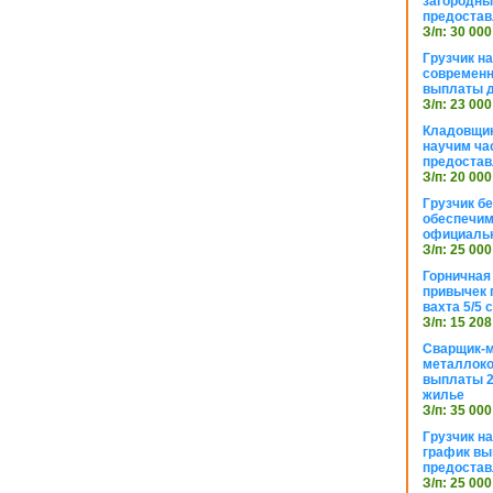
загородный
предостав
З/п: 30 000
Грузчик н
современн
выплаты д
З/п: 23 000
Кладовщик
научим ча
предостав
З/п: 20 000
Грузчик б
обеспечим
официаль
З/п: 25 000
Горничная
привычек 
вахта 5/5
З/п: 15 208
Сварщик-
металлоко
выплаты 2
жилье
З/п: 35 000
Грузчик на
график вы
предостав
З/п: 25 000