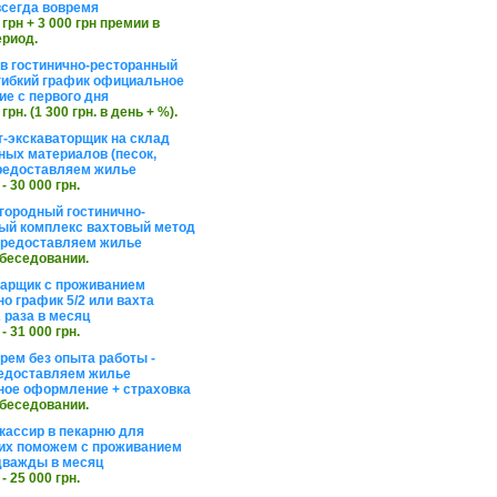
сегда вовремя
 грн + 3 000 грн премии в
ериод.
в гостинично-ресторанный
гибкий график официальное
е с первого дня
 грн. (1 300 грн. в день + %).
т-экскаваторщик на склад
ных материалов (песок,
редоставляем жилье
 - 30 000 грн.
агородный гостинично-
ый комплекс вахтовый метод
 предоставляем жилье
обеседовании.
арщик с проживанием
о график 5/2 или вахта
 раза в месяц
 - 31 000 грн.
рем без опыта работы -
едоставляем жилье
ое оформление + страховка
обеседовании.
кассир в пекарню для
их поможем с проживанием
дважды в месяц
 - 25 000 грн.