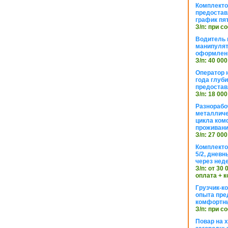
Комплекто
предостав
график пя
З/п: при с
Водитель к
манипуля
оформлен
З/п: 40 000
Оператор 
года глуб
предостав
З/п: 18 000
Разнорабо
металличе
цикла ком
проживан
З/п: 27 000
Комплекто
5/2, днев
через нед
З/п: от 30
оплата + к
Грузчик-к
опыта пре
комфортн
З/п: при с
Повар на 