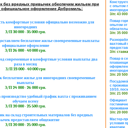
Конструкт
ик без вредных привычек обеспечим жильем при
с опытом 
 официальное оформление Добромиль:
иногородн
З/п: 43 000
Повар горя
сть комфортные условия официально возможно для
опытом от 
иногородних
обязател
З/П 30 000 - 35 000 грн.
З/п: 35 000
Разнорабо
едоставляем бесплатное жилье своевременные выплаты
вахтовый г
официальное оформление
предостав
З/П 26 000 - 40 000 грн.
З/п: ставк
Повар в с
тод современные и комфортные условия выплаты два
плавающий
раза в месяц
оформлени
З/П 23 000 - 40 000 грн
иногородн
З/п: 20 500
 бесплатное жилье для иногородних своевременные
Посудомой
выплаты
с прожива
З/П 24 000 - 26 000 грн.
10/10, посм
З/п: 21 000
 производство удобный график вахта с проживанием
Официант 
обучаем всему
гостиничн
З/П 20 000 - 25 500 грн.
проживан
З/п: 20 000
к на склад строительных материалов без вредных
Мастер-пр
ычек предоставляем общежитие
условия п
З/П 20 000 - 25 000 грн.
квартире