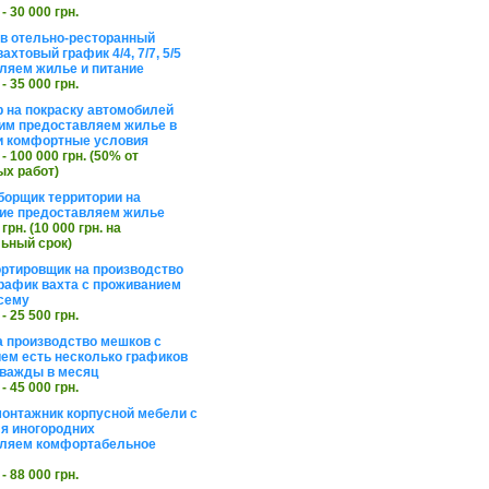
 - 30 000 грн.
в отельно-ресторанный
ахтовый график 4/4, 7/7, 5/5
ляем жилье и питание
 - 35 000 грн.
 на покраску автомобилей
им предоставляем жилье в
и комфортные условия
 - 100 000 грн. (50% от
х работ)
борщик территории на
ие предоставляем жилье
 грн. (10 000 грн. на
ьный срок)
ортировщик на производство
рафик вахта с проживанием
сему
 - 25 500 грн.
а производство мешков с
ем есть несколько графиков
важды в месяц
 - 45 000 грн.
онтажник корпусной мебели с
я иногородних
вляем комфортабельное
 - 88 000 грн.