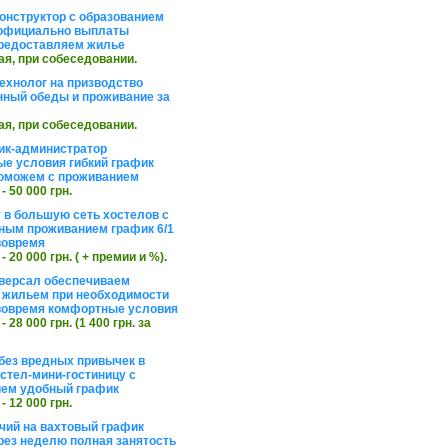
онструктор с образованием
официально выплаты
редоставляем жилье
ая, при собеседовании.
ехнолог на призводство
нный обеды и проживание за
ая, при собеседовании.
ик-администратор
е условия гибкий график
оможем с проживанием
 - 50 000 грн.
 в большую сеть хостелов с
ным проживанием график 6/1
вовремя
 - 20 000 грн. ( + премии и %).
версал обеспечиваем
 жильем при необходимости
вовремя комфортные условия
 - 28 000 грн. (1 400 грн. за
без вредных привычек в
стел-мини-гостиницу с
ем удобный график
 - 12 000 грн.
чий на вахтовый график
рез неделю полная занятость