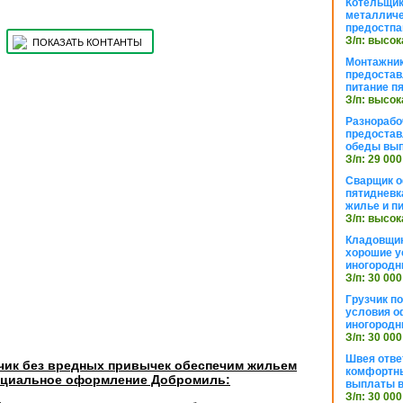
Котельщик
металличе
предостпа
З/п: высок
ПОКАЗАТЬ КОНТАНТЫ
Монтажник
предостав
питание п
З/п: высок
Разнорабо
предостав
обеды вы
З/п: 29 000
Сварщик 
пятидневк
жилье и п
З/п: высок
Кладовщи
хорошие у
иногородн
З/п: 30 000
Грузчик п
условия о
иногородн
З/п: 30 000
Швея отве
зчик без вредных привычек обеспечим жильем
комфортны
ициальное оформление Добромиль:
выплаты в
З/п: 30 000