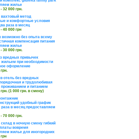
 комплекс glibivka family park
ляем жилье
 - 32 000 грн.
а вахтовый метод
ые и комфортные условия
ва раза в месяц
 - 40 000 грн
 возможно без опыта всему
стичная компенсация питания
ляем жилье
 - 30 000 грн.
ез вредных привычек
 жильем при необходимости
ное оформление
 грн.
 в отель без вредных
порядочная и трудолюбивая
 с проживанием и питанием
 грн. (1 000 грн. в смену)
монтажник
нструкций удобный график
 раза в месяц предоставляем
 - 70 000 грн.
 склад в ночную смену гибкий
платы вовремя
ляем жилье для иногородних
 грн