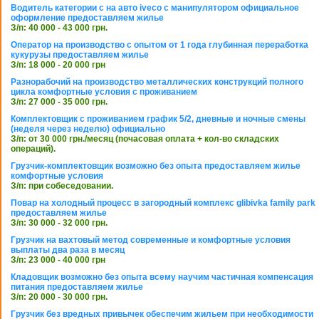
Водитель категории с на авто iveco с манипулятором официальное
оформление предоставляем жилье
З/п: 40 000 - 43 000 грн.
Оператор на производство с опытом от 1 года глубинная переработка
кукурузы предоставляем жилье
З/п: 18 000 - 20 000 грн
Разнорабочий на производство металлических конструкций полного
цикла комфортные условия с проживанием
З/п: 27 000 - 35 000 грн.
Комплектовщик с проживанием график 5/2, дневные и ночные смены
(неделя через неделю) официально
З/п: от 30 000 грн./месяц (почасовая оплата + кол-во складских
операций).
Грузчик-комплектовщик возможно без опыта предоставляем жилье
комфортные условия
З/п: при собеседовании.
Повар на холодный процесс в загородный комплекс glibivka family park
предоставляем жилье
З/п: 30 000 - 32 000 грн.
Грузчик на вахтовый метод современные и комфортные условия
выплаты два раза в месяц
З/п: 23 000 - 40 000 грн
Кладовщик возможно без опыта всему научим частичная компенсация
питания предоставляем жилье
З/п: 20 000 - 30 000 грн.
Грузчик без вредных привычек обеспечим жильем при необходимости