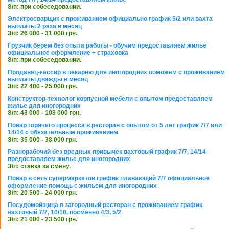
З/п: при собеседовании.
Электросварщик с проживанием официально график 5/2 или вахта
выплаты 2 раза в месяц
З/п: 26 000 - 31 000 грн.
Грузчик берем без опыта работы - обучим предоставляем жилье
официальное оформление + страховка
З/п: при собеседовании.
Продавец-кассир в пекарню для иногородних поможем с проживанием
выплаты дважды в месяц
З/п: 22 400 - 25 000 грн.
Конструктор-технолог корпусной мебели с опытом предоставляем
жилье для иногородних
З/п: 43 000 - 108 000 грн.
Повар горячего процесса в ресторан с опытом от 5 лет график 7/7 или
14/14 с обязательным проживанием
З/п: 35 000 - 38 000 грн.
Разнорабочий без вредных привычек вахтовый график 7/7, 14/14
предоставляем жилье для иногородних
З/п: ставка за смену.
Повар в сеть супермаркетов график плавающий 7/7 официальное
оформление помощь с жильем для иногородних
З/п: 20 500 - 24 000 грн.
Посудомойщица в загородный ресторан с проживанием график
вахтовый 7/7, 10/10, посменно 4/3, 5/2
З/п: 21 000 - 23 500 грн.