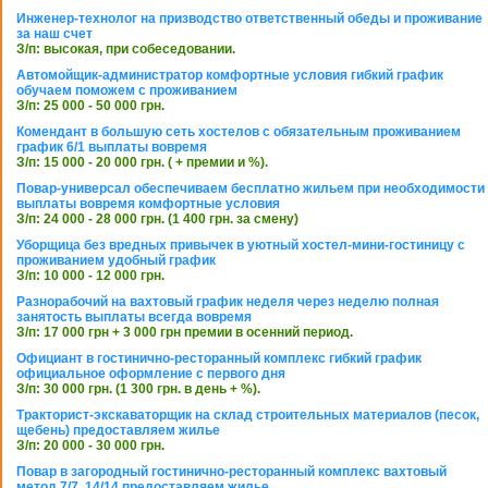
Инженер-технолог на призводство ответственный обеды и проживание
за наш счет
З/п: высокая, при собеседовании.
Автомойщик-администратор комфортные условия гибкий график
обучаем поможем с проживанием
З/п: 25 000 - 50 000 грн.
Комендант в большую сеть хостелов с обязательным проживанием
график 6/1 выплаты вовремя
З/п: 15 000 - 20 000 грн. ( + премии и %).
Повар-универсал обеспечиваем бесплатно жильем при необходимости
выплаты вовремя комфортные условия
З/п: 24 000 - 28 000 грн. (1 400 грн. за смену)
Уборщица без вредных привычек в уютный хостел-мини-гостиницу с
проживанием удобный график
З/п: 10 000 - 12 000 грн.
Разнорабочий на вахтовый график неделя через неделю полная
занятость выплаты всегда вовремя
З/п: 17 000 грн + 3 000 грн премии в осенний период.
Официант в гостинично-ресторанный комплекс гибкий график
официальное оформление с первого дня
З/п: 30 000 грн. (1 300 грн. в день + %).
Тракторист-экскаваторщик на склад строительных материалов (песок,
щебень) предоставляем жилье
З/п: 20 000 - 30 000 грн.
Повар в загородный гостинично-ресторанный комплекс вахтовый
метод 7/7, 14/14 предоставляем жилье