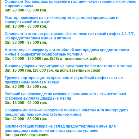
Официант без вредных привычек в гостинично-ресторанный комплекс
с проживанием
З/п: 20 000 - 50 000 грн.
Мастер-приемщик на сто комфортные условия проживание в
корпоративной квартире
З/п: 10 000 - 30 000 грн.
Официант в отельно-ресторанный комплекс вахтовый график 4/4, 7/7,
5/5 предоставляем жилье и питание
З/п: 30 000 - 35 000 грн.
Автомаляр на покраску автомобилей иногородним предоставляем
жилье в общежитии комфортные условия
З/п: 60 000 - 100 000 грн. (50% от выполненых работ)
Дворник-уборщик территории на предприятие предоставляем жилье
З/п: 15 000 грн. (10 000 грн. на испытательный срок)
Грузчик-сортировщик на производство удобный график вахта с
проживанием обучаем всему
З/п: 20 000 - 25 500 грн.
Рабочий на производство мешков с проживанием есть несколько
графиков выплата дважды в месяц
З/п: 15 000 - 45 000 грн.
Сборщик-монтажник корпусной мебели с опытом для иногородних
предоставляем комфортабельное жилье
З/п: 42 000 - 88 000 грн.
Комплектовщик товара на склад предоставляем жилье для
иногородних график пятидневка хорошие условия
З/п: при собеседовании.