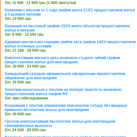
З/п: 11 000 - 12 000 грн, (1 000 грн/сутки)
Охранник с опытом от 1 года график вахта 21/21 предоставляем жилье
и 3 разовое питание
З/п: 13 000 грн.
Охранник на вахтовый график 15/15 много объектов предоставляем
жилье и питание
З/п: 8 000 - 15 000 грн.
Администратор в ресторацию грибна хата график 14/14 предоставляем
жилье отличные условия
З/п: 27 200 - 28 500 грн.
Комплектовщик мясного цеха возможно студент гибкий график
предоставляем жилье для иногородних
З/п: 30 000 - 33 000 грн.
Заведующий складом официальное оформление предоставляем
общежитие для иногородних
З/п: 35 000 грн.
Электрик желательно с опытом на полную занятость возможно
предоставление жилья график 5/2
З/п: при собеседовании.
Кладовщик с опытом управления персоналом склада без вредных
привычек бесплатное жилье для иногородних
З/п: 30 000 грн.
Грузчик-комплектовщик бесплатное жилье для иногородних
своевременные выплаты
З/п: 24 000 - 26 000 грн.