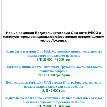
Новые вакансии Водитель категории С на авто IVECO с
манипулятором официальное оформление предоставляем
жилье Лохвица:
Водитель категории С на MAN без вредных привычек выплаты
всегда вовремя с жильем поможем
З/П 25 000 - 95 000 грн.
Водитель с личным авто - легковым, грузовым, бусом, автобусом
выплаты вовремя
З/П от 1 000 грн./день.
Водитель на автовышку MAN стрела 17 м график шестидневка
предоставляем жилье для иногородних
З/П 45 000 грн.
Водитель грузового авто категория С на вывоз бытовых отходов
выплаты вовремя предоставляем жилье
З/П 25 000 - 40 000 грн.