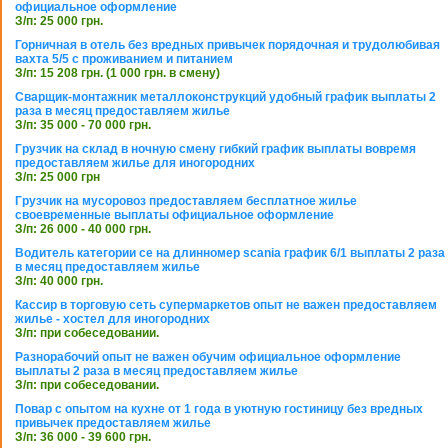
официальное оформление
З/п: 25 000 грн.
Горничная в отель без вредных привычек порядочная и трудолюбивая
вахта 5/5 с проживанием и питанием
З/п: 15 208 грн. (1 000 грн. в смену)
Сварщик-монтажник металлоконструкций удобный график выплаты 2
раза в месяц предоставляем жилье
З/п: 35 000 - 70 000 грн.
Грузчик на склад в ночную смену гибкий график выплаты вовремя
предоставляем жилье для иногородних
З/п: 25 000 грн
Грузчик на мусоровоз предоставляем бесплатное жилье
своевременные выплаты официальное оформление
З/п: 26 000 - 40 000 грн.
Водитель категории се на длинномер scania график 6/1 выплаты 2 раза
в месяц предоставляем жилье
З/п: 40 000 грн.
Кассир в торговую сеть супермаркетов опыт не важен предоставляем
жилье - хостел для иногородних
З/п: при собеседовании.
Разнорабочий опыт не важен обучим официальное оформление
выплаты 2 раза в месяц предоставляем жилье
З/п: при собеседовании.
Повар с опытом на кухне от 1 года в уютную гостиницу без вредных
привычек предоставляем жилье
З/п: 36 000 - 39 600 грн.