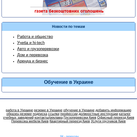
Новости по темам
Работа и общество
Учеба и hi-tech
Авто и грузоперевозки
Дом и перевозка
Аренда и бизнес
Обучение в Украине
работа в Украине
резюме в Украине
обучение в Украине
добавить информацию
образец резюме
подписка
ссылки
профессии
должностные инструкции
каталог
учебных заведений
контакты/реклама
Грузоперевозки Киев
Офисный переезд Киев
Перевозка мебели Киев
Квартирный переезд Киев
Услуги грузчиков Киев
84 - переходы