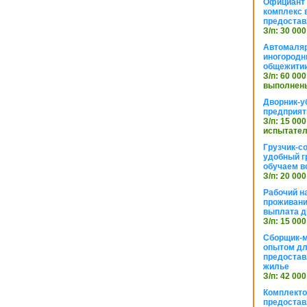
Официант 
комплекс в
предостав
З/п: 30 000
Автомаляр
иногородн
общежити
З/п: 60 000
выполнены
Дворник-у
предприят
З/п: 15 000
испытател
Грузчик-с
удобный г
обучаем в
З/п: 20 000
Рабочий н
проживани
выплата д
З/п: 15 000
Сборщик-м
опытом дл
предоста
жилье
З/п: 42 000
Комплекто
предостав