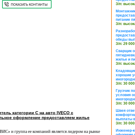
З/п: высок
ПОКАЗАТЬ КОНТАНТЫ
Монтажник
предостав
питание п
З/п: высок
Разнорабо
предостав
обеды вы
З/п: 29 000
Сварщик 
пятидневк
жилье и п
З/п: высок
Кладовщи
хорошие у
иногородн
З/п: 30 000
Грузчик п
условия о
иногородн
З/п: 30 000
Швея отве
тель категории С на авто IVECO с
комфортны
льное оформление предоставляем жилье
выплаты в
З/п: 30 000
Инженер-к
и группа ее компаний является лидером на рынке
оформим 