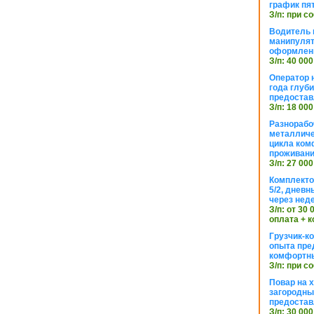
график пя
З/п: при с
Водитель к
манипуля
оформлен
З/п: 40 000
Оператор 
года глуб
предостав
З/п: 18 000
Разнорабо
металличе
цикла ком
проживан
З/п: 27 000
Комплекто
5/2, днев
через нед
З/п: от 30
оплата + к
Грузчик-к
опыта пре
комфортн
З/п: при с
Повар на 
загородный
предостав
З/п: 30 000