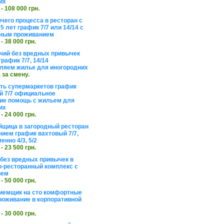
их
 - 108 000 грн.
чего процесса в ресторан с
5 лет график 7/7 или 14/14 с
ьным проживанием
 - 38 000 грн.
чий без вредных привычек
рафик 7/7, 14/14
ляем жилье для иногородних
а за смену.
еть супермаркетов график
 7/7 официальное
е помощь с жильем для
их
 - 24 000 грн.
щица в загородный ресторан
нием график вахтовый 7/7,
енно 4/3, 5/2
 - 23 500 грн.
без вредных привычек в
о-ресторанный комплекс с
ием
 - 50 000 грн.
иемщик на сто комфортные
роживание в корпоративной
 - 30 000 грн.