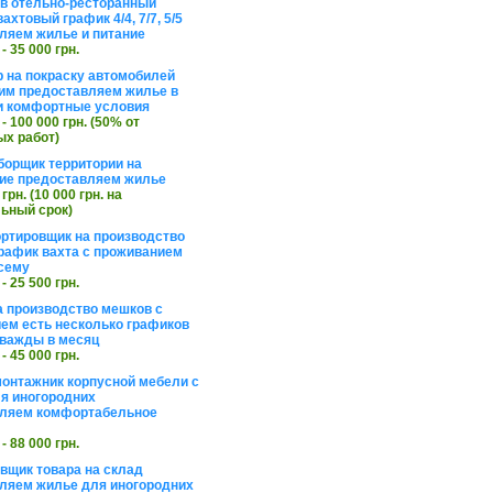
в отельно-ресторанный
ахтовый график 4/4, 7/7, 5/5
ляем жилье и питание
 - 35 000 грн.
 на покраску автомобилей
им предоставляем жилье в
и комфортные условия
 - 100 000 грн. (50% от
х работ)
борщик территории на
ие предоставляем жилье
 грн. (10 000 грн. на
ьный срок)
ортировщик на производство
рафик вахта с проживанием
сему
 - 25 500 грн.
а производство мешков с
ем есть несколько графиков
важды в месяц
 - 45 000 грн.
онтажник корпусной мебели с
я иногородних
вляем комфортабельное
 - 88 000 грн.
вщик товара на склад
ляем жилье для иногородних