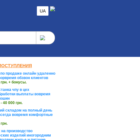
UA
ПОСТУПЛЕНИЯ
по продаже онлайн удаленно
орвремя обзвон клиентов
 грн. + бонусы.
танка чпу в цех
работки выплаты вовремя
тошин
 - 40 000 грн.
й складом на полный день
сегда вовремя комфортные
 грн.
 на производство
ских изделий иногородним
валяем жилье и питание