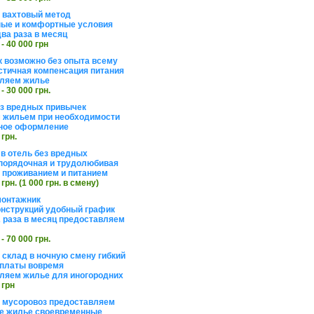
а вахтовый метод
ые и комфортные условия
ва раза в месяц
 - 40 000 грн
 возможно без опыта всему
стичная компенсация питания
ляем жилье
 - 30 000 грн.
ез вредных привычек
 жильем при необходимости
ное оформление
 грн.
 в отель без вредных
порядочная и трудолюбивая
 с проживанием и питанием
 грн. (1 000 грн. в смену)
монтажник
нструкций удобный график
 раза в месяц предоставляем
 - 70 000 грн.
 склад в ночную смену гибкий
платы вовремя
ляем жилье для иногородних
 грн
а мусоровоз предоставляем
е жилье своевременные