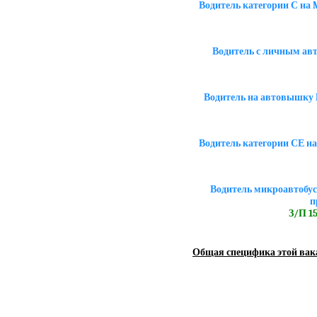
Водитель категории С на
Водитель с личным авт
Водитель на автовышку 
Водитель категории СЕ на
Водитель микроавтобус
п
З/П 15
Общая специфика этой вак