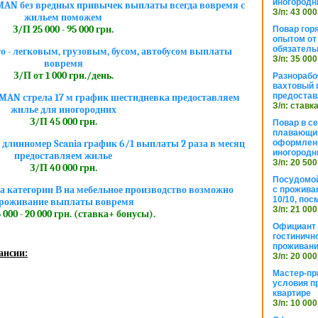
иногородн
 MAN без вредных привычек выплаты всегда вовремя с
З/п: 43 000
жильем поможем
З/П 25 000 - 95 000 грн.
Повар горя
опытом от 
обязател
о - легковым, грузовым, бусом, автобусом выплаты
З/п: 35 000
вовремя
З/П от 1 000 грн./день.
Разнорабо
вахтовый г
предостав
MAN стрела 17 м график шестидневка предоставляем
З/п: ставк
жилье для иногородних
З/П 45 000 грн.
Повар в с
плавающий
оформлени
 длинномер Scania график 6/1 выплаты 2 раза в месяц
иногородн
предоставляем жилье
З/п: 20 500
З/П 40 000 грн.
Посудомой
а категории В на мебельное производство возможно
с прожива
10/10, посм
роживание выплаты вовремя
З/п: 21 000
 000 - 20 000 грн. (ставка+ бонусы).
Официант 
гостиничн
проживан
ансии:
З/п: 20 000
Мастер-пр
условия п
квартире
З/п: 10 000