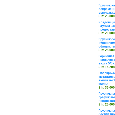
Грузчик н
современн
выплаты д
З/п: 23 000
Кладовщик
научим ча
предостав
З/п: 20 000
Грузчик б
обеспечим
официаль
З/п: 25 000
Горничная
привычек 
вахта 5/5
З/п: 15 208
Сварщик-
металлоко
выплаты 2
жилье
З/п: 35 000
Грузчик на
график вы
предостав
З/п: 25 000
Грузчик н
бесплатно