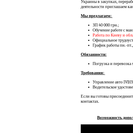
Украины в закупках, перераб
деятельности приглашаем кан
Мы предлагаем:
ЗП 40 000 грн.;
Обучение работе с ма
Работа по Киеву и обл
Официальное трудоуст
График работы пн.-пт.,
Обязанности:
Погрузка и перевозка 
Требования:
Управление авто IVECO
Водительское удостове
Если вы готовы присоединить
контактах.
Возможность допол