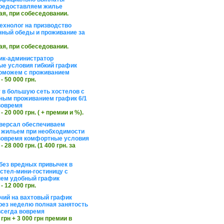
редоставляем жилье
ая, при собеседовании.
ехнолог на призводство
нный обеды и проживание за
ая, при собеседовании.
ик-администратор
е условия гибкий график
оможем с проживанием
 - 50 000 грн.
 в большую сеть хостелов с
ным проживанием график 6/1
вовремя
 - 20 000 грн. ( + премии и %).
версал обеспечиваем
 жильем при необходимости
вовремя комфортные условия
 - 28 000 грн. (1 400 грн. за
без вредных привычек в
стел-мини-гостиницу с
ем удобный график
 - 12 000 грн.
чий на вахтовый график
рез неделю полная занятость
сегда вовремя
 грн + 3 000 грн премии в