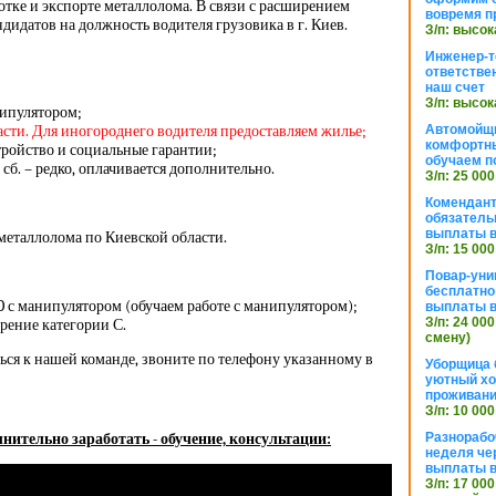
отке и экспорте металлолома. В связи с расширением
вовремя п
дидатов на должность водителя грузовика в г. Киев.
З/п: высок
Инженер-т
ответстве
наш счет
З/п: высок
нипулятором;
асти. Для иногороднего водителя предоставляем жилье;
Автомойщ
комфортны
ройство и социальные гарантии;
обучаем п
 сб. – редко, оплачивается дополнительно.
З/п: 25 000
Комендант
обязатель
выплаты 
металлолома по Киевской области.
З/п: 15 000
Повар-уни
бесплатно
 с манипулятором (обучаем работе с манипулятором);
выплаты 
З/п: 24 000
рение категории С.
смену)
ся к нашей команде, звоните по телефону указанному в
Уборщица 
уютный хо
проживани
З/п: 10 000
нительно заработать - обучение, консультации:
Разнорабо
неделя че
выплаты в
З/п: 17 000