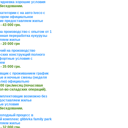
тидневка хорошие условия
обеседовании.
атегории с на авто iveco с
тором официальное
ие предоставляем жилье
 - 43 000 грн.
на производство с опытом от 1
инная переработка кукурузы
ляем жилье
 - 20 000 грн
чий на производство
ских конструкций полного
фортные условия с
ием
 - 35 000 грн.
вщик с проживанием график
ные и ночные смены (неделя
елю) официально
 000 грн./месяц (почасовая
ол-во складских операций).
омплектовщик возможно без
доставляем жилье
ые условия
обеседовании.
холодный процесс в
 комплекс glibivka family park
ляем жилье
 - 32 000 грн.