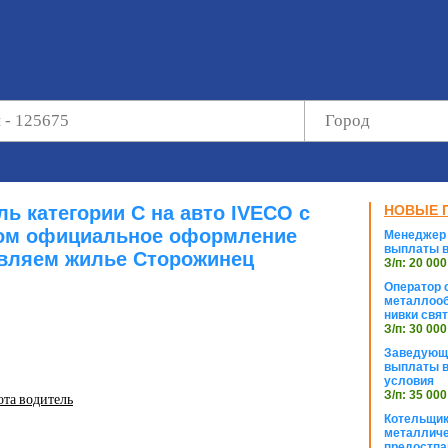
ь категории С на авто IVECO с
НОВЫЕ 
ом официальное оформление
Менеджер 
выплаты в
вляем жилье Сторожинец
З/п: 20 000
Оператор с
металлооб
нивки свя
З/п: 30 000
Заведующи
выплаты в
условия
З/п: 35 000
ота водитель
Котельщик
металличе
предостпа