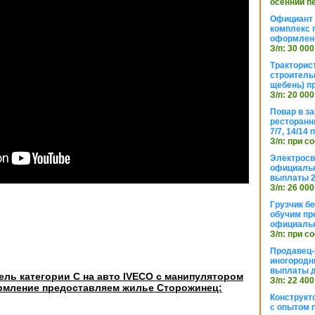
осенний п
Официант 
комплекс 
оформлени
З/п: 30 000
Тракторис
строитель
щебень) п
З/п: 20 000
Повар в з
ресторанн
7/7, 14/14
З/п: при с
Электросв
официальн
выплаты 2
З/п: 26 000
Грузчик бе
обучим пр
официальн
З/п: при с
Продавец-
иногородн
выплаты 
ль категории С на авто IVECO с манипулятором
З/п: 22 400
мление предоставляем жилье Сторожинец:
Конструкт
с опытом 