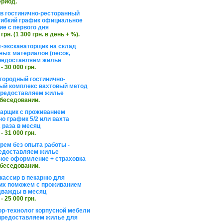
ериод.
в гостинично-ресторанный
гибкий график официальное
е с первого дня
 грн. (1 300 грн. в день + %).
т-экскаваторщик на склад
ных материалов (песок,
редоставляем жилье
 - 30 000 грн.
агородный гостинично-
ый комплекс вахтовый метод
 предоставляем жилье
обеседовании.
арщик с проживанием
о график 5/2 или вахта
 раза в месяц
 - 31 000 грн.
рем без опыта работы -
едоставляем жилье
ое оформление + страховка
обеседовании.
кассир в пекарню для
их поможем с проживанием
дважды в месяц
 - 25 000 грн.
ор-технолог корпусной мебели
предоставляем жилье для