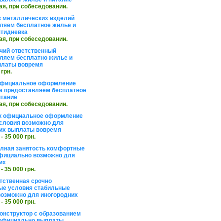
ая, при собеседовании.
 металлических изделий
ляем бесплатное жилье и
ятидневка
ая, при собеседовании.
чий ответственный
ляем бесплатно жилье и
платы вовремя
 грн.
официальное оформление
а предоставляем бесплатное
итание
ая, при собеседовании.
к официальное оформление
словия возможно для
их выплаты вовремя
 - 35 000 грн.
олная занятость комфортные
фициально возможно для
их
 - 35 000 грн.
тственная срочно
е условия стабильные
озможно для иногородних
 - 35 000 грн.
онструктор с образованием
официально выплаты