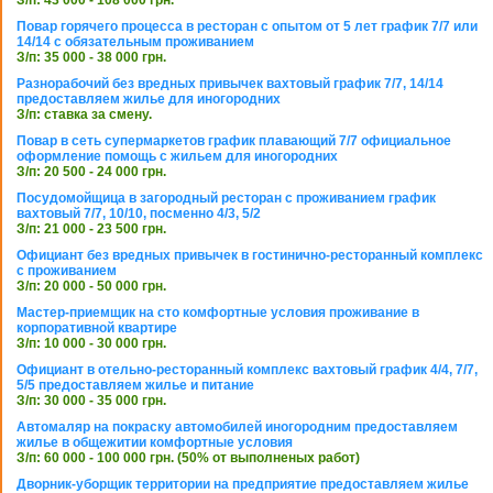
З/п: 43 000 - 108 000 грн.
Повар горячего процесса в ресторан с опытом от 5 лет график 7/7 или
14/14 с обязательным проживанием
З/п: 35 000 - 38 000 грн.
Разнорабочий без вредных привычек вахтовый график 7/7, 14/14
предоставляем жилье для иногородних
З/п: ставка за смену.
Повар в сеть супермаркетов график плавающий 7/7 официальное
оформление помощь с жильем для иногородних
З/п: 20 500 - 24 000 грн.
Посудомойщица в загородный ресторан с проживанием график
вахтовый 7/7, 10/10, посменно 4/3, 5/2
З/п: 21 000 - 23 500 грн.
Официант без вредных привычек в гостинично-ресторанный комплекс
с проживанием
З/п: 20 000 - 50 000 грн.
Мастер-приемщик на сто комфортные условия проживание в
корпоративной квартире
З/п: 10 000 - 30 000 грн.
Официант в отельно-ресторанный комплекс вахтовый график 4/4, 7/7,
5/5 предоставляем жилье и питание
З/п: 30 000 - 35 000 грн.
Автомаляр на покраску автомобилей иногородним предоставляем
жилье в общежитии комфортные условия
З/п: 60 000 - 100 000 грн. (50% от выполненых работ)
Дворник-уборщик территории на предприятие предоставляем жилье