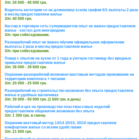
З/п: 26 000 - 40 000 грн.
Водитель категории се на длинномер scania график 6/1 выплаты 2 раза
в месяц предоставляем жилье
З/п: 40 000 грн.
Кассир в торговую сеть супермаркетов опыт не важен предоставляем
жилье - хостел для иногородних
З/п: при собеседовании.
Разнорабочий опыт не важен обучим официальное оформление
выплаты 2 раза в месяц предоставляем жилье
З/п: при собеседовании.
Повар с опытом на кухне от 1 года в уютную гостиницу без вредных
привычек предоставляем жилье
З/п: 36 000 - 39 600 грн.
Охранник-разнорабочий возможно вахтовым методом проживание на
территории комплекса + питание
З/п: 20 000 - 25 000 грн.
Разнорабочий на строительство возможно без опыта предоставляем
жилье в удобных вагончиках
З/п: 30 000 - 50 000 грн. (1 600 грн. в день)
Рабочий в цех на производство пластмассовых изделий
предоставляем общежитие возможно без опыта
З/п: 1 300 грн. в смену.
Охранник вахтовый метод 14/14 20/10, 30/10 предоставляем
комфортное жилье со всеми удобствами
З/п: 21 000 грн.