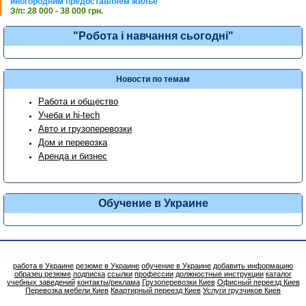
иногородним предоставляем жилье
З/п: 28 000 - 38 000 грн.
"Робота і навчання сьогодні"
Новости по темам
Работа и общество
Учеба и hi-tech
Авто и грузоперевозки
Дом и перевозка
Аренда и бизнес
Обучение в Украине
работа в Украине
резюме в Украине
обучение в Украине
добавить информацию
образец резюме
подписка
ссылки
профессии
должностные инструкции
каталог
учебных заведений
контакты/реклама
Грузоперевозки Киев
Офисный переезд Киев
Перевозка мебели Киев
Квартирный переезд Киев
Услуги грузчиков Киев