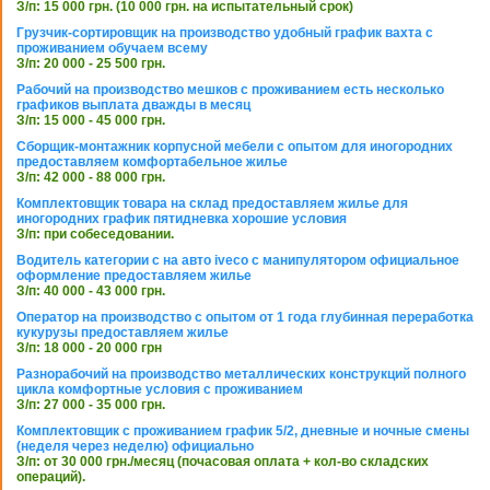
З/п: 15 000 грн. (10 000 грн. на испытательный срок)
Грузчик-сортировщик на производство удобный график вахта с
проживанием обучаем всему
З/п: 20 000 - 25 500 грн.
Рабочий на производство мешков с проживанием есть несколько
графиков выплата дважды в месяц
З/п: 15 000 - 45 000 грн.
Сборщик-монтажник корпусной мебели с опытом для иногородних
предоставляем комфортабельное жилье
З/п: 42 000 - 88 000 грн.
Комплектовщик товара на склад предоставляем жилье для
иногородних график пятидневка хорошие условия
З/п: при собеседовании.
Водитель категории с на авто iveco с манипулятором официальное
оформление предоставляем жилье
З/п: 40 000 - 43 000 грн.
Оператор на производство с опытом от 1 года глубинная переработка
кукурузы предоставляем жилье
З/п: 18 000 - 20 000 грн
Разнорабочий на производство металлических конструкций полного
цикла комфортные условия с проживанием
З/п: 27 000 - 35 000 грн.
Комплектовщик с проживанием график 5/2, дневные и ночные смены
(неделя через неделю) официально
З/п: от 30 000 грн./месяц (почасовая оплата + кол-во складских
операций).