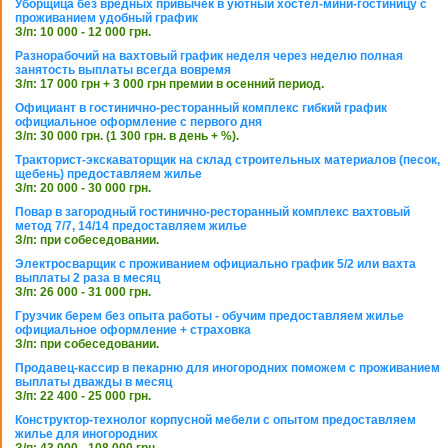
Уборщица без вредных привычек в уютный хостел-мини-гостиницу с
проживанием удобный график
З/п: 10 000 - 12 000 грн.
Разнорабочий на вахтовый график неделя через неделю полная
занятость выплаты всегда вовремя
З/п: 17 000 грн + 3 000 грн премии в осенний период.
Официант в гостинично-ресторанный комплекс гибкий график
официальное оформление с первого дня
З/п: 30 000 грн. (1 300 грн. в день + %).
Тракторист-экскаваторщик на склад строительных материалов (песок,
щебень) предоставляем жилье
З/п: 20 000 - 30 000 грн.
Повар в загородный гостинично-ресторанный комплекс вахтовый
метод 7/7, 14/14 предоставляем жилье
З/п: при собеседовании.
Электросварщик с проживанием официально график 5/2 или вахта
выплаты 2 раза в месяц
З/п: 26 000 - 31 000 грн.
Грузчик берем без опыта работы - обучим предоставляем жилье
официальное оформление + страховка
З/п: при собеседовании.
Продавец-кассир в пекарню для иногородних поможем с проживанием
выплаты дважды в месяц
З/п: 22 400 - 25 000 грн.
Конструктор-технолог корпусной мебели с опытом предоставляем
жилье для иногородних