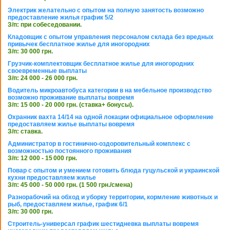
Электрик желательно с опытом на полную занятость возможно
предоставление жилья график 5/2
З/п: при собеседовании.
Кладовщик с опытом управления персоналом склада без вредных
привычек бесплатное жилье для иногородних
З/п: 30 000 грн.
Грузчик-комплектовщик бесплатное жилье для иногородних
своевременные выплаты
З/п: 24 000 - 26 000 грн.
Водитель микроавтобуса категории в на мебельное производство
возможно проживание выплаты вовремя
З/п: 15 000 - 20 000 грн. (ставка+ бонусы).
Охранник вахта 14/14 на одной локации официальное оформление
предоставляем жилье выплаты вовремя
З/п: ставка.
Администратор в гостинично-оздоровительный комплекс с
возможностью постоянного проживания
З/п: 12 000 - 15 000 грн.
Повар с опытом и умением готовить блюда гуцульской и украинской
кухни предоставляем жилье
З/п: 45 000 - 50 000 грн. (1 500 грн./смена)
Разнорабочий на обход и уборку территории, кормление животных и
рыб, предоставляем жилье, график 6/1
З/п: 30 000 грн.
Строитель-универсал график шестидневка выплаты вовремя