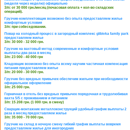
(неделя через неделю) официально
З/п: от 30 000 грн./месяц (почасовая оплата + кол-во складских
операций).
Грузчик-комплектовщик возможно без опыта предоставляем жилье
комфортные условия
З/п: при собеседовании.
Повар на холодный процесс в загородный комплекс glibivka family park
предоставляем жилье
З/п: 30 000 - 32 000 грн.
Грузчик на вахтовый метод современные и комфортные условия
выплаты два раза в месяц
З/п: 23 000 - 40 000 грн
Кладовщик возможно без опыта всему научим частичная компенсация
питания предоставляем жилье
З/п: 20 000 - 30 000 грн.
Грузчик без вредных привычек обеспечим жильем при необходимости
официальное оформление
З/п: 25 000 грн.
Горничная в отель без вредных привычек порядочная и трудолюбивая
вахта 5/5 с проживанием и питанием
З/п: 15 208 грн. (1 000 грн. в смену)
Сварщик-монтажник металлоконструкций удобный график выплаты 2
раза в месяц предоставляем жилье
З/п: 35 000 - 70 000 грн.
Грузчик на склад в ночную смену гибкий график выплаты вовремя
предоставляем жилье для иногородних