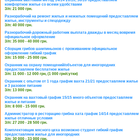
Охранник вахтовый метод 14/14 20/10, 30/10 предоставляем
комфортное жилье со всеми удобствами
З/п: 21 000 грн.
Разнорабочий на ремонт жилых и нежилых помещений предоставляем
жилье, инструменты и спецодежду
З/п: 40 000 грн.
Разнорабочий-дорожный работник выплата дважды в месяц вовремя
официальное оформление
З/п: 35 000 - 40 000 грн.
Сборщик грибов шампиньонов с проживанием официальное
оформление гибкий график
З/п: 15 000 - 25 000 грн.
Охранник на охрану помещений/объектов для иногородних
предоставляем бесплатное жилье
З/п: 11 000 - 12 000 грн, (1 000 грн/сутки)
Охранник с опытом от 1 года график вахта 21/21 предоставляем жилье
и 3 разовое питание
З/п: 13 000 грн.
Охранник на вахтовый график 15/15 много объектов предоставляем
жилье и питание
З/п: 8 000 - 15 000 грн.
Администратор в ресторацию грибна хата график 14/14 предоставляем
жилье отличные условия
З/п: 27 200 - 28 500 грн.
Комплектовщик мясного цеха возможно студент гибкий график
предоставляем жилье для иногородних
З/п: 30 000 - 33 000 грн.