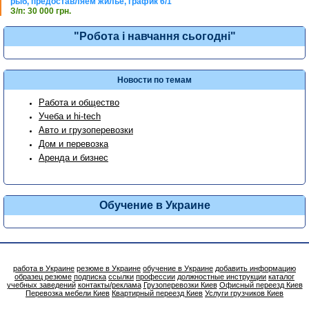
рыб, предоставляем жилье, график 6/1
З/п: 30 000 грн.
"Робота і навчання сьогодні"
Новости по темам
Работа и общество
Учеба и hi-tech
Авто и грузоперевозки
Дом и перевозка
Аренда и бизнес
Обучение в Украине
работа в Украине
резюме в Украине
обучение в Украине
добавить информацию
образец резюме
подписка
ссылки
профессии
должностные инструкции
каталог
учебных заведений
контакты/реклама
Грузоперевозки Киев
Офисный переезд Киев
Перевозка мебели Киев
Квартирный переезд Киев
Услуги грузчиков Киев