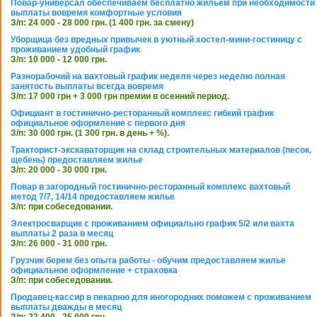
Повар-универсал обеспечиваем бесплатно жильем при необходимости
выплаты вовремя комфортные условия
З/п: 24 000 - 28 000 грн. (1 400 грн. за смену)
Уборщица без вредных привычек в уютный хостел-мини-гостиницу с
проживанием удобный график
З/п: 10 000 - 12 000 грн.
Разнорабочий на вахтовый график неделя через неделю полная
занятость выплаты всегда вовремя
З/п: 17 000 грн + 3 000 грн премии в осенний период.
Официант в гостинично-ресторанный комплекс гибкий график
официальное оформление с первого дня
З/п: 30 000 грн. (1 300 грн. в день + %).
Тракторист-экскаваторщик на склад строительных материалов (песок,
щебень) предоставляем жилье
З/п: 20 000 - 30 000 грн.
Повар в загородный гостинично-ресторанный комплекс вахтовый
метод 7/7, 14/14 предоставляем жилье
З/п: при собеседовании.
Электросварщик с проживанием официально график 5/2 или вахта
выплаты 2 раза в месяц
З/п: 26 000 - 31 000 грн.
Грузчик берем без опыта работы - обучим предоставляем жилье
официальное оформление + страховка
З/п: при собеседовании.
Продавец-кассир в пекарню для иногородних поможем с проживанием
выплаты дважды в месяц