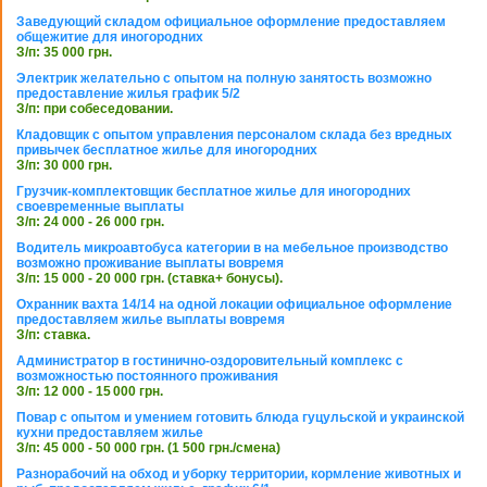
Заведующий складом официальное оформление предоставляем
общежитие для иногородних
З/п: 35 000 грн.
Электрик желательно с опытом на полную занятость возможно
предоставление жилья график 5/2
З/п: при собеседовании.
Кладовщик с опытом управления персоналом склада без вредных
привычек бесплатное жилье для иногородних
З/п: 30 000 грн.
Грузчик-комплектовщик бесплатное жилье для иногородних
своевременные выплаты
З/п: 24 000 - 26 000 грн.
Водитель микроавтобуса категории в на мебельное производство
возможно проживание выплаты вовремя
З/п: 15 000 - 20 000 грн. (ставка+ бонусы).
Охранник вахта 14/14 на одной локации официальное оформление
предоставляем жилье выплаты вовремя
З/п: ставка.
Администратор в гостинично-оздоровительный комплекс с
возможностью постоянного проживания
З/п: 12 000 - 15 000 грн.
Повар с опытом и умением готовить блюда гуцульской и украинской
кухни предоставляем жилье
З/п: 45 000 - 50 000 грн. (1 500 грн./смена)
Разнорабочий на обход и уборку территории, кормление животных и