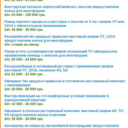
З/п: 22 400 - 25 000 грн.
Конструктор-технолог корпусной мебели с опытом предоставляем
жилье для иногородних
З/п: 43 000 - 108 000 грн.
Повар горячего процесса в ресторан с опытом от 5 лет график 7/7 или
14/14 с обязательным проживанием
З/п: 35 000 - 38 000 грн.
Разнорабочий без вредных привычек вахтовый график 7/7, 14/14
предоставляем жилье для иногородних
З/п: ставка за смену.
Повар в сеть супермаркетов график плавающий 7/7 официальное
оформление помощь с жильем для иногородних
З/п: 20 500 - 24 000 грн.
Посудомойщица в загородный ресторан с проживанием график
вахтовый 7/7, 10/10, посменно 4/3, 5/2
З/п: 21 000 - 23 500 грн.
Официант без вредных привычек в гостинично-ресторанный комплекс
с проживанием
З/п: 20 000 - 50 000 грн.
Мастер-приемщик на сто комфортные условия проживание в
корпоративной квартире
З/п: 10 000 - 30 000 грн.
Официант в отельно-ресторанный комплекс вахтовый график 4/4, 7/7,
5/5 предоставляем жилье и питание
З/п: 30 000 - 35 000 грн.
Автомаляр на покраску автомобилей иногородним предоставляем