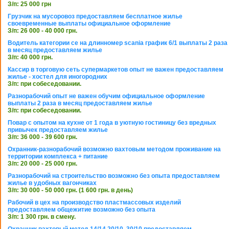
З/п: 25 000 грн
Грузчик на мусоровоз предоставляем бесплатное жилье
своевременные выплаты официальное оформление
З/п: 26 000 - 40 000 грн.
Водитель категории се на длинномер scania график 6/1 выплаты 2 раза
в месяц предоставляем жилье
З/п: 40 000 грн.
Кассир в торговую сеть супермаркетов опыт не важен предоставляем
жилье - хостел для иногородних
З/п: при собеседовании.
Разнорабочий опыт не важен обучим официальное оформление
выплаты 2 раза в месяц предоставляем жилье
З/п: при собеседовании.
Повар с опытом на кухне от 1 года в уютную гостиницу без вредных
привычек предоставляем жилье
З/п: 36 000 - 39 600 грн.
Охранник-разнорабочий возможно вахтовым методом проживание на
территории комплекса + питание
З/п: 20 000 - 25 000 грн.
Разнорабочий на строительство возможно без опыта предоставляем
жилье в удобных вагончиках
З/п: 30 000 - 50 000 грн. (1 600 грн. в день)
Рабочий в цех на производство пластмассовых изделий
предоставляем общежитие возможно без опыта
З/п: 1 300 грн. в смену.