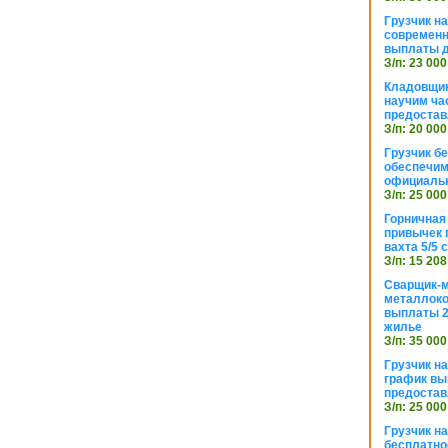
Грузчик н
современн
выплаты д
З/п: 23 000
Кладовщик
научим ча
предостав
З/п: 20 000
Грузчик б
обеспечим
официаль
З/п: 25 000
Горничная
привычек 
вахта 5/5
З/п: 15 208
Сварщик-
металлоко
выплаты 2
жилье
З/п: 35 000
Грузчик на
график вы
предостав
З/п: 25 000
Грузчик н
бесплатно