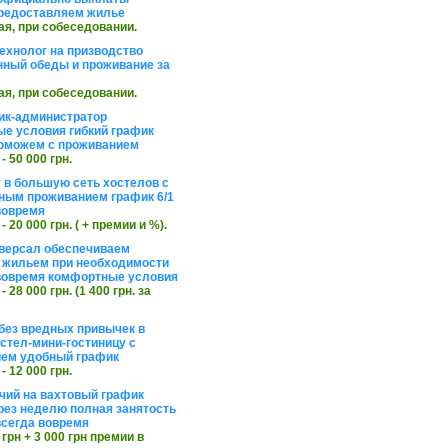
редоставляем жилье
ая, при собеседовании.
ехнолог на призводство
нный обеды и проживание за
ая, при собеседовании.
ик-администратор
е условия гибкий график
оможем с проживанием
 - 50 000 грн.
 в большую сеть хостелов с
ным проживанием график 6/1
вовремя
 - 20 000 грн. ( + премии и %).
версал обеспечиваем
 жильем при необходимости
вовремя комфортные условия
 - 28 000 грн. (1 400 грн. за
без вредных привычек в
стел-мини-гостиницу с
ем удобный график
 - 12 000 грн.
чий на вахтовый график
рез неделю полная занятость
сегда вовремя
 грн + 3 000 грн премии в