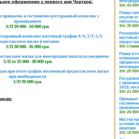
иногородн
ное оформление с первого дня Чортков:
З/п: 43 000
Повар горя
 привычек в гостинично-ресторанный комплекс с
опытом от 
проживанием
обязател
З/п: 35 000
З/П 20 000 - 50 000 грн.
Разнорабо
сторанный комплекс вахтовый график 4/4, 7/7, 5/5
вахтовый г
редоставляем жилье и питание
предостав
З/п: ставк
З/П 30 000 - 35 000 грн.
Повар в с
оставляем жилье для иногородних выплаты ежедневно
плавающий
З/П от 25 000 - 30 000 грн.
оформлени
иногородн
ан при отеле график посменный предоставляем жилье
З/п: 20 500
при необходимости
Посудомой
З/П 20 000 грн.
с прожива
10/10, посм
З/п: 21 000
ансии:
Официант 
гостиничн
проживан
З/п: 20 000
Мастер-пр
условия п
квартире
З/п: 10 000