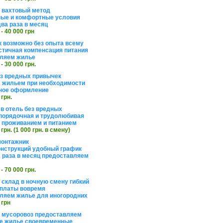
а вахтовый метод
ые и комфортные условия
ва раза в месяц
 - 40 000 грн
 возможно без опыта всему
стичная компенсация питания
ляем жилье
 - 30 000 грн.
ез вредных привычек
 жильем при необходимости
ное оформление
 грн.
 в отель без вредных
порядочная и трудолюбивая
 с проживанием и питанием
 грн. (1 000 грн. в смену)
монтажник
нструкций удобный график
 раза в месяц предоставляем
 - 70 000 грн.
 склад в ночную смену гибкий
платы вовремя
ляем жилье для иногородних
 грн
а мусоровоз предоставляем
е жилье своевременные