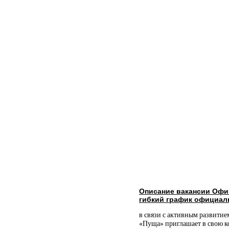
Описание вакансии Офи
гибкий график официал
в связи с активным развитие
«Пуща» приглашает в свою к