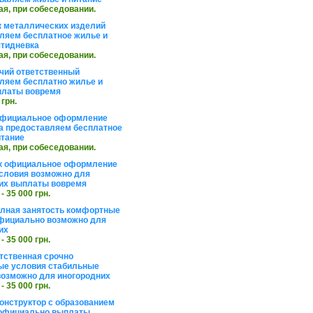
ая, при собеседовании.
 металлических изделий
ляем бесплатное жилье и
ятидневка
ая, при собеседовании.
чий ответственный
ляем бесплатно жилье и
платы вовремя
 грн.
официальное оформление
а предоставляем бесплатное
итание
ая, при собеседовании.
к официальное оформление
словия возможно для
их выплаты вовремя
 - 35 000 грн.
олная занятость комфортные
фициально возможно для
их
 - 35 000 грн.
тственная срочно
е условия стабильные
озможно для иногородних
 - 35 000 грн.
онструктор с образованием
официально выплаты