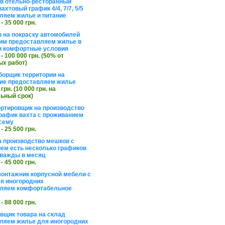
в отельно-ресторанный
ахтовый график 4/4, 7/7, 5/5
ляем жилье и питание
 - 35 000 грн.
 на покраску автомобилей
им предоставляем жилье в
и комфортные условия
 - 100 000 грн. (50% от
х работ)
борщик территории на
ие предоставляем жилье
 грн. (10 000 грн. на
ьный срок)
ортировщик на производство
рафик вахта с проживанием
сему
 - 25 500 грн.
а производство мешков с
ем есть несколько графиков
важды в месяц
 - 45 000 грн.
онтажник корпусной мебели с
я иногородних
вляем комфортабельное
 - 88 000 грн.
вщик товара на склад
ляем жилье для иногородних