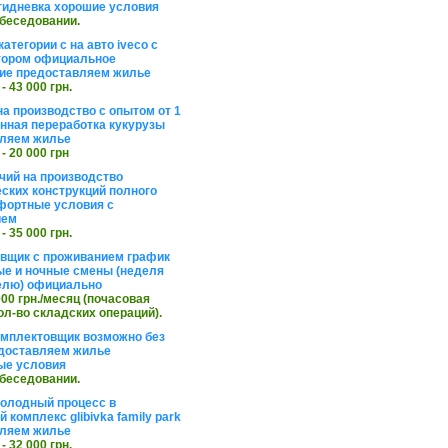
тидневка хорошие условия
обеседовании.
атегории с на авто iveco с
тором официальное
ие предоставляем жилье
 - 43 000 грн.
на производство с опытом от 1
инная переработка кукурузы
ляем жилье
 - 20 000 грн
чий на производство
ских конструкций полного
фортные условия с
ием
 - 35 000 грн.
вщик с проживанием график
ные и ночные смены (неделя
елю) официально
 000 грн./месяц (почасовая
ол-во складских операций).
омплектовщик возможно без
доставляем жилье
ые условия
обеседовании.
холодный процесс в
 комплекс glibivka family park
ляем жилье
 - 32 000 грн.