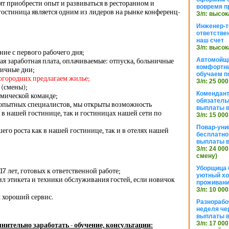
ят приобрести опыт и развиваться в ресторанном и
вовремя п
гостиница является одним из лидеров на рынке конференц-
З/п: высок
Инженер-т
ответстве
наш счет
З/п: высок
ие с первого рабочего дня;
Автомойщ
я заработная плата, оплачиваемые: отпуска, больничные
комфортны
ничные дни;
обучаем п
ногородних предлагаем жилье;
З/п: 25 000
 (смены);
Комендант
амической команде;
обязатель
 опытных специалистов, мы открыты возможность
выплаты 
 в нашей гостинице, так и гостиницах нашей сети по
З/п: 15 000
Повар-уни
го роста как в нашей гостинице, так и в отелях нашей
бесплатно
выплаты 
З/п: 24 000
смену)
Уборщица 
17 лет, готовых к ответственной работе;
уютный хо
л этикета и техники обслуживания гостей, если новичок
проживани
З/п: 10 000
м хороший сервис.
Разнорабо
неделя че
выплаты в
З/п: 17 000
нительно заработать - обучение, консультации: