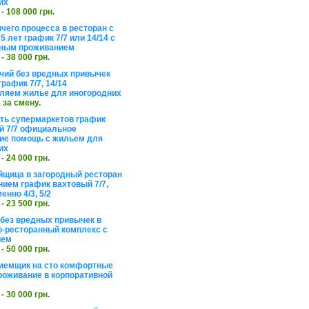
их
 - 108 000 грн.
чего процесса в ресторан с
5 лет график 7/7 или 14/14 с
ьным проживанием
 - 38 000 грн.
чий без вредных привычек
рафик 7/7, 14/14
ляем жилье для иногородних
а за смену.
еть супермаркетов график
 7/7 официальное
е помощь с жильем для
их
 - 24 000 грн.
щица в загородный ресторан
нием график вахтовый 7/7,
енно 4/3, 5/2
 - 23 500 грн.
без вредных привычек в
о-ресторанный комплекс с
ием
 - 50 000 грн.
иемщик на сто комфортные
роживание в корпоративной
 - 30 000 грн.