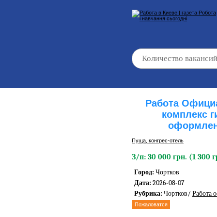
Работа Официа
комплекс г
оформлен
Пуща, конгреc-отель
З/п: 30 000 грн. (1 300 г
Город:
Чортков
Дата:
2026-08-07
Рубрика:
Чортков/
Работа 
Пожаловатся