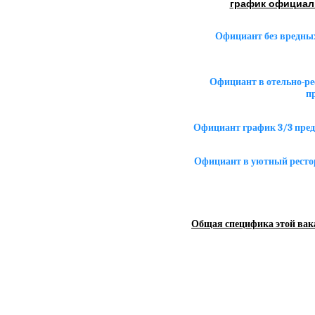
график официаль
Официант без вредных
Официант в отельно-ре
п
Официант график 3/3 пред
Официант в уютный рестор
Общая специфика этой вак