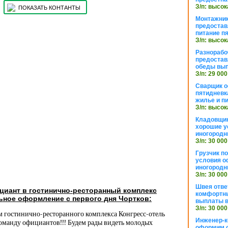
З/п: высок
ПОКАЗАТЬ КОНТАНТЫ
Монтажник
предостав
питание п
З/п: высок
Разнорабо
предостав
обеды вы
З/п: 29 000
Сварщик 
пятидневк
жилье и п
З/п: высок
Кладовщи
хорошие у
иногородн
З/п: 30 000
Грузчик п
условия о
иногородн
З/п: 30 000
Швея отве
циант в гостинично-ресторанный комплекс
комфортны
ьное оформление с первого дня Чортков:
выплаты в
З/п: 30 000
м гостинично-ресторанного комплекса Конгресс-отель
Инженер-к
оманду официантов!!! Будем рады видеть молодых
оформим 