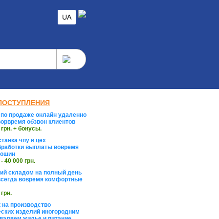
UA
ПОСТУПЛЕНИЯ
по продаже онлайн удаленно
орвремя обзвон клиентов
 грн. + бонусы.
танка чпу в цех
работки выплаты вовремя
тошин
 - 40 000 грн.
й складом на полный день
сегда вовремя комфортные
 грн.
 на производство
ских изделий иногородним
валяем жилье и питание