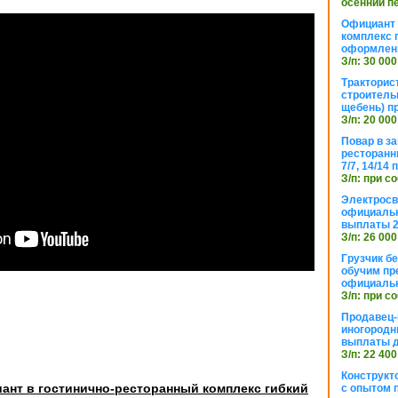
осенний п
Официант 
комплекс 
оформлени
З/п: 30 000
Тракторис
строитель
щебень) п
З/п: 20 000
Повар в з
ресторанн
7/7, 14/14
З/п: при с
Электросв
официальн
выплаты 2
З/п: 26 000
Грузчик бе
обучим пр
официальн
З/п: при с
Продавец-
иногородн
выплаты 
З/п: 22 400
Конструкт
ант в гостинично-ресторанный комплекс гибкий
с опытом 