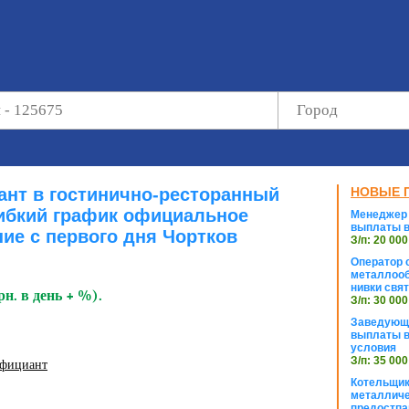
нт в гостинично-ресторанный
НОВЫЕ 
ибкий график официальное
Менеджер 
выплаты в
ие с первого дня Чортков
З/п: 20 000
Оператор с
металлооб
нивки свя
рн. в день + %).
З/п: 30 000
Заведующи
выплаты в
условия
З/п: 35 000
официант
Котельщик
металличе
предостпа