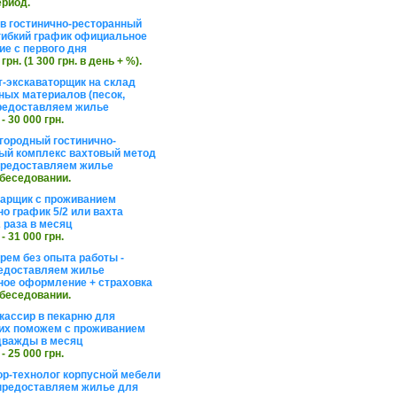
ериод.
в гостинично-ресторанный
гибкий график официальное
е с первого дня
 грн. (1 300 грн. в день + %).
т-экскаваторщик на склад
ных материалов (песок,
редоставляем жилье
 - 30 000 грн.
агородный гостинично-
ый комплекс вахтовый метод
 предоставляем жилье
обеседовании.
арщик с проживанием
о график 5/2 или вахта
 раза в месяц
 - 31 000 грн.
рем без опыта работы -
едоставляем жилье
ое оформление + страховка
обеседовании.
кассир в пекарню для
их поможем с проживанием
дважды в месяц
 - 25 000 грн.
ор-технолог корпусной мебели
предоставляем жилье для