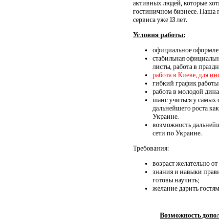
активных людей, которые хот
гостиничном бизнесе. Наша 
сервиса уже 13 лет.
Условия работы:
официальное оформлен
стабильная официальна
листы, работа в празд
работа в Киеве, для и
гибкий график работы
работа в молодой дин
шанс учиться у самых
дальнейшего роста как
Украине.
возможность дальнейше
сети по Украине.
Требования:
возраст желательно от 
знания и навыки прави
готовы научить;
желание дарить гостя
Возможность допол