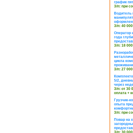
график пя
З/п: при с
Водитель к
манипуля
оформлен
З/п: 40 000
Оператор 
года глуб
предостав
З/п: 18 000
Разнорабо
металличе
цикла ком
проживан
З/п: 27 000
Комплекто
5/2, днев
через нед
З/п: от 30
оплата + к
Грузчик-к
опыта пре
комфортн
З/п: при с
Повар на 
загородный
предостав
З/п: 30 000