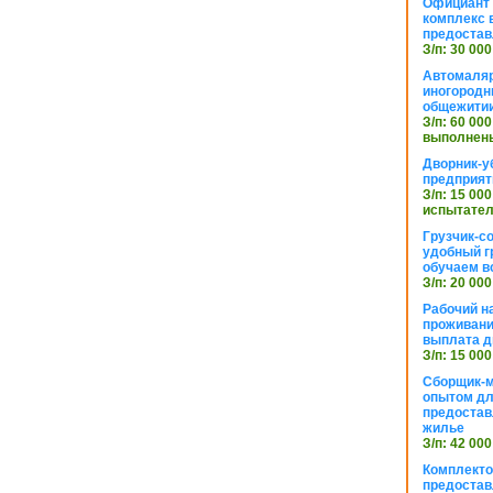
Официант 
комплекс в
предостав
З/п: 30 000
Автомаляр
иногородн
общежити
З/п: 60 000
выполнены
Дворник-у
предприят
З/п: 15 000
испытател
Грузчик-с
удобный г
обучаем в
З/п: 20 000
Рабочий н
проживани
выплата д
З/п: 15 000
Сборщик-м
опытом дл
предоста
жилье
З/п: 42 000
Комплекто
предостав