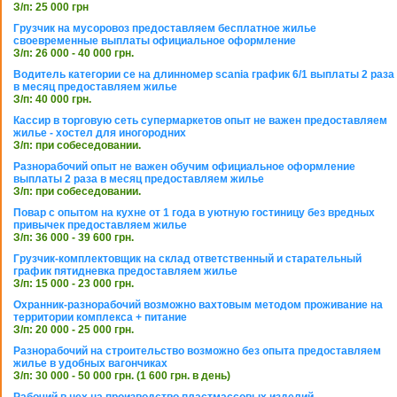
З/п: 25 000 грн
Грузчик на мусоровоз предоставляем бесплатное жилье
своевременные выплаты официальное оформление
З/п: 26 000 - 40 000 грн.
Водитель категории се на длинномер scania график 6/1 выплаты 2 раза
в месяц предоставляем жилье
З/п: 40 000 грн.
Кассир в торговую сеть супермаркетов опыт не важен предоставляем
жилье - хостел для иногородних
З/п: при собеседовании.
Разнорабочий опыт не важен обучим официальное оформление
выплаты 2 раза в месяц предоставляем жилье
З/п: при собеседовании.
Повар с опытом на кухне от 1 года в уютную гостиницу без вредных
привычек предоставляем жилье
З/п: 36 000 - 39 600 грн.
Грузчик-комплектовщик на склад ответственный и старательный
график пятидневка предоставляем жилье
З/п: 15 000 - 23 000 грн.
Охранник-разнорабочий возможно вахтовым методом проживание на
территории комплекса + питание
З/п: 20 000 - 25 000 грн.
Разнорабочий на строительство возможно без опыта предоставляем
жилье в удобных вагончиках
З/п: 30 000 - 50 000 грн. (1 600 грн. в день)