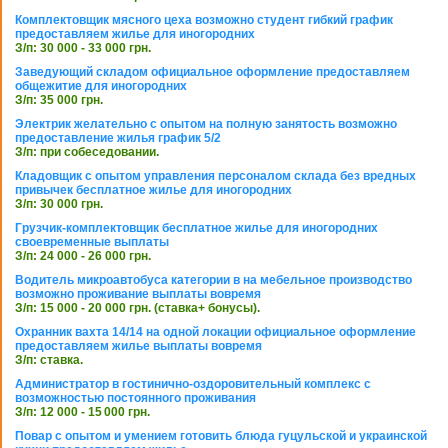
Комплектовщик мясного цеха возможно студент гибкий график
предоставляем жилье для иногородних
З/п: 30 000 - 33 000 грн.
Заведующий складом официальное оформление предоставляем
общежитие для иногородних
З/п: 35 000 грн.
Электрик желательно с опытом на полную занятость возможно
предоставление жилья график 5/2
З/п: при собеседовании.
Кладовщик с опытом управления персоналом склада без вредных
привычек бесплатное жилье для иногородних
З/п: 30 000 грн.
Грузчик-комплектовщик бесплатное жилье для иногородних
своевременные выплаты
З/п: 24 000 - 26 000 грн.
Водитель микроавтобуса категории в на мебельное производство
возможно проживание выплаты вовремя
З/п: 15 000 - 20 000 грн. (ставка+ бонусы).
Охранник вахта 14/14 на одной локации официальное оформление
предоставляем жилье выплаты вовремя
З/п: ставка.
Администратор в гостинично-оздоровительный комплекс с
возможностью постоянного проживания
З/п: 12 000 - 15 000 грн.
Повар с опытом и умением готовить блюда гуцульской и украинской