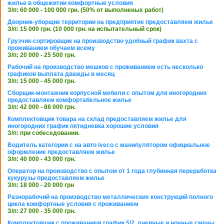
жилье в общежитии комфортные условия
З/п: 60 000 - 100 000 грн. (50% от выполненых работ)
Дворник-уборщик территории на предприятие предоставляем жилье
З/п: 15 000 грн. (10 000 грн. на испытательный срок)
Грузчик-сортировщик на производство удобный график вахта с
проживанием обучаем всему
З/п: 20 000 - 25 500 грн.
Рабочий на производство мешков с проживанием есть несколько
графиков выплата дважды в месяц
З/п: 15 000 - 45 000 грн.
Сборщик-монтажник корпусной мебели с опытом для иногородних
предоставляем комфортабельное жилье
З/п: 42 000 - 88 000 грн.
Комплектовщик товара на склад предоставляем жилье для
иногородних график пятидневка хорошие условия
З/п: при собеседовании.
Водитель категории с на авто iveco с манипулятором официальное
оформление предоставляем жилье
З/п: 40 000 - 43 000 грн.
Оператор на производство с опытом от 1 года глубинная переработка
кукурузы предоставляем жилье
З/п: 18 000 - 20 000 грн
Разнорабочий на производство металлических конструкций полного
цикла комфортные условия с проживанием
З/п: 27 000 - 35 000 грн.
Комплектовщик с проживанием график 5/2, дневные и ночные смены