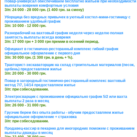
Повар-универсал обеспечиваем бесплатно жильем при необходимости
выплаты вовремя комфортные условия
З/п: 24 000 - 28 000 грн. (1 400 грн. за смену)
Уборщица без вредных привычек в уютный хостел-мини-гостиницу с
проживанием удобный график
З/п: 10 000 - 12 000 грн.
Разнорабочий на вахтовый график неделя через неделю полная
занятость выплаты всегда вовремя
З/п: 17 000 грн + 3 000 грн премии в осенний период.
Официант в гостинично-ресторанный комплекс гибкий график
официальное оформление с первого дня
З/п: 30 000 грн. (1 300 грн. в день + %).
Тракторист-экскаваторщик на склад строительных материалов (песок,
щебень) предоставляем жилье
З/п: 20 000 - 30 000 грн.
Повар в загородный гостинично-ресторанный комплекс вахтовый
метод 7/7, 14/14 предоставляем жилье
З/п: при собеседовании.
Электросварщик с проживанием официально график 5/2 или вахта
выплаты 2 раза в месяц
З/п: 26 000 - 31 000 грн.
Грузчик берем без опыта работы - обучим предоставляем жилье
официальное оформление + страховка
З/п: при собеседовании.
Продавец-кассир в пекарню для иногородних поможем с проживанием
выплаты дважды в месяц