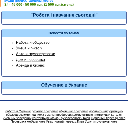
кухни предоставляем жилье
З/п: 45 000 - 50 000 грн. (1 500 грн./смена)
"Робота і навчання сьогодні"
Новости по темам
Работа и общество
Учеба и hi-tech
Авто и грузоперевозки
Дом и перевозка
Аренда и бизнес
Обучение в Украине
работа в Украине
резюме в Украине
обучение в Украине
добавить информацию
образец резюме
подписка
ссылки
профессии
должностные инструкции
каталог
учебных заведений
контакты/реклама
Грузоперевозки Киев
Офисный переезд Киев
Перевозка мебели Киев
Квартирный переезд Киев
Услуги грузчиков Киев