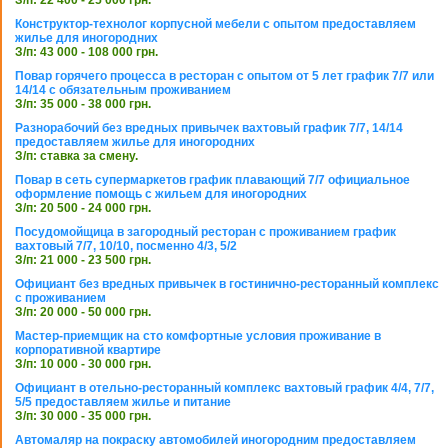
З/п: 22 400 - 25 000 грн.
Конструктор-технолог корпусной мебели с опытом предоставляем
жилье для иногородних
З/п: 43 000 - 108 000 грн.
Повар горячего процесса в ресторан с опытом от 5 лет график 7/7 или
14/14 с обязательным проживанием
З/п: 35 000 - 38 000 грн.
Разнорабочий без вредных привычек вахтовый график 7/7, 14/14
предоставляем жилье для иногородних
З/п: ставка за смену.
Повар в сеть супермаркетов график плавающий 7/7 официальное
оформление помощь с жильем для иногородних
З/п: 20 500 - 24 000 грн.
Посудомойщица в загородный ресторан с проживанием график
вахтовый 7/7, 10/10, посменно 4/3, 5/2
З/п: 21 000 - 23 500 грн.
Официант без вредных привычек в гостинично-ресторанный комплекс
с проживанием
З/п: 20 000 - 50 000 грн.
Мастер-приемщик на сто комфортные условия проживание в
корпоративной квартире
З/п: 10 000 - 30 000 грн.
Официант в отельно-ресторанный комплекс вахтовый график 4/4, 7/7,
5/5 предоставляем жилье и питание
З/п: 30 000 - 35 000 грн.
Автомаляр на покраску автомобилей иногородним предоставляем