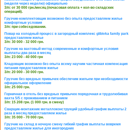
(неделя через неделю) официально
З/п: от 30 000 грн./месяц (почасовая оплата + кол-во складских
операций).
Грузчик-комплектовщик возможно без опыта предоставляем жилье
комфортные условия
З/п: при собеседовании.
Повар на холодный процесс в загородный комплекс glibivka family park
предоставляем жилье
З/п: 30 000 - 32 000 грн.
Грузчик на вахтовый метод современные и комфортные условия
выплаты два раза в месяц
З/п: 23 000 - 40 000 грн
Кладовщик возможно без опыта всему научим частичная компенсация
питания предоставляем жилье
З/п: 20 000 - 30 000 грн.
Грузчик без вредных привычек обеспечим жильем при необходимости
официальное оформление
З/п: 25 000 грн.
Горничная в отель без вредных привычек порядочная и трудолюбивая
вахта 5/5 с проживанием и питанием
З/п: 15 208 грн. (1 000 грн. в смену)
Сварщик-монтажник металлоконструкций удобный график выплаты 2
раза в месяц предоставляем жилье
З/п: 35 000 - 70 000 грн.
Грузчик на склад в ночную смену гибкий график выплаты вовремя
предоставляем жилье для иногородних