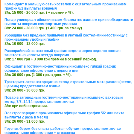
Комендант в большую сеть хостелов с обязательным проживанием
график 6/1 выплаты вовремя
З/п: 15 000 - 20 000 грн. ( + премии и %).
Повар-универсал обеспечиваем бесплатно жильем при необходимости
выплаты вовремя комфортные условия
З/п: 24 000 - 28 000 грн. (1 400 грн. за смену)
Уборщица без вредных привычек в уютный хостел-мини-гостиницу с
проживанием удобный график
З/п: 10 000 - 12 000 грн.
Разнорабочий на вахтовый график неделя через неделю полная
занятость выплаты всегда вовремя
З/п: 17 000 грн + 3 000 грн премии в осенний период.
Официант в гостинично-ресторанный комплекс гибкий график
официальное оформление с первого дня
З/п: 30 000 грн. (1 300 грн. в день + %).
Тракторист-экскаваторщик на склад строительных материалов (песок,
щебень) предоставляем жилье
З/п: 20 000 - 30 000 грн.
Повар в загородный гостинично-ресторанный комплекс вахтовый
метод 7/7, 14/14 предоставляем жилье
З/п: при собеседовании.
Электросварщик с проживанием официально график 5/2 или вахта
выплаты 2 раза в месяц
З/п: 26 000 - 31 000 грн.
Грузчик берем без опыта работы - обучим предоставляем жилье
официальное оформление + страховка