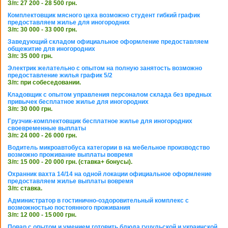
З/п: 27 200 - 28 500 грн.
Комплектовщик мясного цеха возможно студент гибкий график
предоставляем жилье для иногородних
З/п: 30 000 - 33 000 грн.
Заведующий складом официальное оформление предоставляем
общежитие для иногородних
З/п: 35 000 грн.
Электрик желательно с опытом на полную занятость возможно
предоставление жилья график 5/2
З/п: при собеседовании.
Кладовщик с опытом управления персоналом склада без вредных
привычек бесплатное жилье для иногородних
З/п: 30 000 грн.
Грузчик-комплектовщик бесплатное жилье для иногородних
своевременные выплаты
З/п: 24 000 - 26 000 грн.
Водитель микроавтобуса категории в на мебельное производство
возможно проживание выплаты вовремя
З/п: 15 000 - 20 000 грн. (ставка+ бонусы).
Охранник вахта 14/14 на одной локации официальное оформление
предоставляем жилье выплаты вовремя
З/п: ставка.
Администратор в гостинично-оздоровительный комплекс с
возможностью постоянного проживания
З/п: 12 000 - 15 000 грн.
Повар с опытом и умением готовить блюда гуцульской и украинской