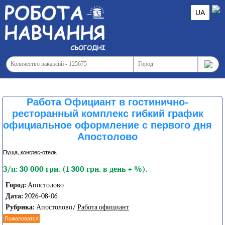
UA
Работа Официант в гостинично-
ресторанный комплекс гибкий график
официальное оформление с первого дня
Апостолово
Пуща, конгреc-отель
З/п: 30 000 грн. (1 300 грн. в день + %).
Город:
Апостолово
Дата:
2026-08-06
Рубрика:
Апостолово/
Работа официант
Пожаловатся