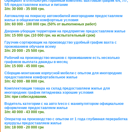
Официант в отельно-ресторанный комплекс вахтовый график 4/4, 7/7,
5/5 предоставляем жилье и питание
З/п: 30 000 - 35 000 грн.
Автомаляр на покраску автомобилей иногородним предоставляем
жилье в общежитии комфортные условия
З/п: 60 000 - 100 000 грн. (50% от выполненых работ)
Дворник-уборщик территории на предприятие предоставляем жилье
З/п: 15 000 грн. (10 000 грн. на испытательный срок)
Грузчик-сортировщик на производство удобный график вахта с
проживанием обучаем всему
З/п: 20 000 - 25 500 грн.
Рабочий на производство мешков с проживанием есть несколько
графиков выплата дважды в месяц
З/п: 15 000 - 45 000 грн.
Сборщик-монтажник корпусной мебели с опытом для иногородних
предоставляем комфортабельное жилье
З/п: 42 000 - 88 000 грн.
Комплектовщик товара на склад предоставляем жилье для
иногородних график пятидневка хорошие условия
З/п: при собеседовании.
Водитель категории с на авто iveco с манипулятором официальное
оформление предоставляем жилье
З/п: 40 000 - 43 000 грн.
Оператор на производство с опытом от 1 года глубинная переработка
кукурузы предоставляем жилье
З/п: 18 000 - 20 000 грн