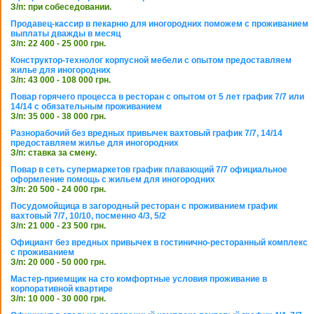
З/п: при собеседовании.
Продавец-кассир в пекарню для иногородних поможем с проживанием
выплаты дважды в месяц
З/п: 22 400 - 25 000 грн.
Конструктор-технолог корпусной мебели с опытом предоставляем
жилье для иногородних
З/п: 43 000 - 108 000 грн.
Повар горячего процесса в ресторан с опытом от 5 лет график 7/7 или
14/14 с обязательным проживанием
З/п: 35 000 - 38 000 грн.
Разнорабочий без вредных привычек вахтовый график 7/7, 14/14
предоставляем жилье для иногородних
З/п: ставка за смену.
Повар в сеть супермаркетов график плавающий 7/7 официальное
оформление помощь с жильем для иногородних
З/п: 20 500 - 24 000 грн.
Посудомойщица в загородный ресторан с проживанием график
вахтовый 7/7, 10/10, посменно 4/3, 5/2
З/п: 21 000 - 23 500 грн.
Официант без вредных привычек в гостинично-ресторанный комплекс
с проживанием
З/п: 20 000 - 50 000 грн.
Мастер-приемщик на сто комфортные условия проживание в
корпоративной квартире
З/п: 10 000 - 30 000 грн.