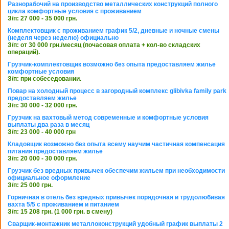
Разнорабочий на производство металлических конструкций полного
цикла комфортные условия с проживанием
З/п: 27 000 - 35 000 грн.
Комплектовщик с проживанием график 5/2, дневные и ночные смены
(неделя через неделю) официально
З/п: от 30 000 грн./месяц (почасовая оплата + кол-во складских
операций).
Грузчик-комплектовщик возможно без опыта предоставляем жилье
комфортные условия
З/п: при собеседовании.
Повар на холодный процесс в загородный комплекс glibivka family park
предоставляем жилье
З/п: 30 000 - 32 000 грн.
Грузчик на вахтовый метод современные и комфортные условия
выплаты два раза в месяц
З/п: 23 000 - 40 000 грн
Кладовщик возможно без опыта всему научим частичная компенсация
питания предоставляем жилье
З/п: 20 000 - 30 000 грн.
Грузчик без вредных привычек обеспечим жильем при необходимости
официальное оформление
З/п: 25 000 грн.
Горничная в отель без вредных привычек порядочная и трудолюбивая
вахта 5/5 с проживанием и питанием
З/п: 15 208 грн. (1 000 грн. в смену)
Сварщик-монтажник металлоконструкций удобный график выплаты 2