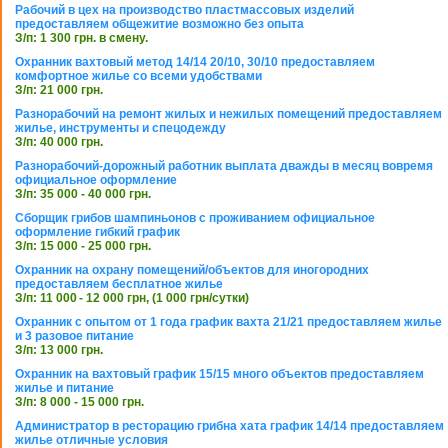
Рабочий в цех на производство пластмассовых изделий
предоставляем общежитие возможно без опыта
З/п: 1 300 грн. в смену.
Охранник вахтовый метод 14/14 20/10, 30/10 предоставляем
комфортное жилье со всеми удобствами
З/п: 21 000 грн.
Разнорабочий на ремонт жилых и нежилых помещений предоставляем
жилье, инструменты и спецодежду
З/п: 40 000 грн.
Разнорабочий-дорожный работник выплата дважды в месяц вовремя
официальное оформление
З/п: 35 000 - 40 000 грн.
Сборщик грибов шампиньонов с проживанием официальное
оформление гибкий график
З/п: 15 000 - 25 000 грн.
Охранник на охрану помещений/объектов для иногородних
предоставляем бесплатное жилье
З/п: 11 000 - 12 000 грн, (1 000 грн/сутки)
Охранник с опытом от 1 года график вахта 21/21 предоставляем жилье
и 3 разовое питание
З/п: 13 000 грн.
Охранник на вахтовый график 15/15 много объектов предоставляем
жилье и питание
З/п: 8 000 - 15 000 грн.
Администратор в ресторацию грибна хата график 14/14 предоставляем
жилье отличные условия