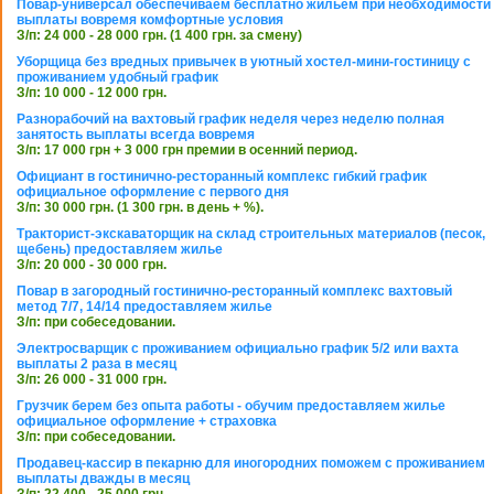
Повар-универсал обеспечиваем бесплатно жильем при необходимости
выплаты вовремя комфортные условия
З/п: 24 000 - 28 000 грн. (1 400 грн. за смену)
Уборщица без вредных привычек в уютный хостел-мини-гостиницу с
проживанием удобный график
З/п: 10 000 - 12 000 грн.
Разнорабочий на вахтовый график неделя через неделю полная
занятость выплаты всегда вовремя
З/п: 17 000 грн + 3 000 грн премии в осенний период.
Официант в гостинично-ресторанный комплекс гибкий график
официальное оформление с первого дня
З/п: 30 000 грн. (1 300 грн. в день + %).
Тракторист-экскаваторщик на склад строительных материалов (песок,
щебень) предоставляем жилье
З/п: 20 000 - 30 000 грн.
Повар в загородный гостинично-ресторанный комплекс вахтовый
метод 7/7, 14/14 предоставляем жилье
З/п: при собеседовании.
Электросварщик с проживанием официально график 5/2 или вахта
выплаты 2 раза в месяц
З/п: 26 000 - 31 000 грн.
Грузчик берем без опыта работы - обучим предоставляем жилье
официальное оформление + страховка
З/п: при собеседовании.
Продавец-кассир в пекарню для иногородних поможем с проживанием
выплаты дважды в месяц