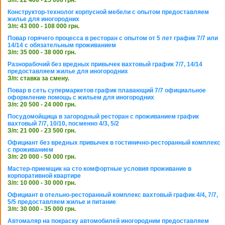
З/п: 22 400 - 25 000 грн.
Конструктор-технолог корпусной мебели с опытом предоставляем
жилье для иногородних
З/п: 43 000 - 108 000 грн.
Повар горячего процесса в ресторан с опытом от 5 лет график 7/7 или
14/14 с обязательным проживанием
З/п: 35 000 - 38 000 грн.
Разнорабочий без вредных привычек вахтовый график 7/7, 14/14
предоставляем жилье для иногородних
З/п: ставка за смену.
Повар в сеть супермаркетов график плавающий 7/7 официальное
оформление помощь с жильем для иногородних
З/п: 20 500 - 24 000 грн.
Посудомойщица в загородный ресторан с проживанием график
вахтовый 7/7, 10/10, посменно 4/3, 5/2
З/п: 21 000 - 23 500 грн.
Официант без вредных привычек в гостинично-ресторанный комплекс
с проживанием
З/п: 20 000 - 50 000 грн.
Мастер-приемщик на сто комфортные условия проживание в
корпоративной квартире
З/п: 10 000 - 30 000 грн.
Официант в отельно-ресторанный комплекс вахтовый график 4/4, 7/7,
5/5 предоставляем жилье и питание
З/п: 30 000 - 35 000 грн.
Автомаляр на покраску автомобилей иногородним предоставляем