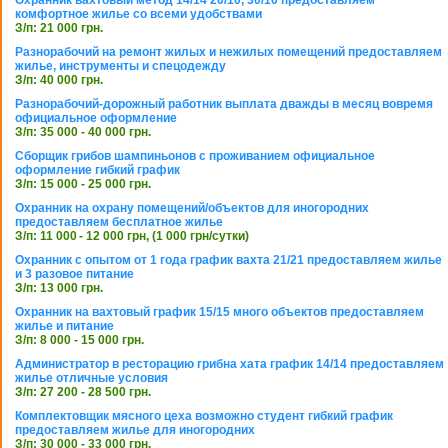
Охранник вахтовый метод 14/14 20/10, 30/10 предоставляем
комфортное жилье со всеми удобствами
З/п: 21 000 грн.
Разнорабочий на ремонт жилых и нежилых помещений предоставляем
жилье, инструменты и спецодежду
З/п: 40 000 грн.
Разнорабочий-дорожный работник выплата дважды в месяц вовремя
официальное оформление
З/п: 35 000 - 40 000 грн.
Сборщик грибов шампиньонов с проживанием официальное
оформление гибкий график
З/п: 15 000 - 25 000 грн.
Охранник на охрану помещений/объектов для иногородних
предоставляем бесплатное жилье
З/п: 11 000 - 12 000 грн, (1 000 грн/сутки)
Охранник с опытом от 1 года график вахта 21/21 предоставляем жилье
и 3 разовое питание
З/п: 13 000 грн.
Охранник на вахтовый график 15/15 много объектов предоставляем
жилье и питание
З/п: 8 000 - 15 000 грн.
Администратор в ресторацию грибна хата график 14/14 предоставляем
жилье отличные условия
З/п: 27 200 - 28 500 грн.
Комплектовщик мясного цеха возможно студент гибкий график
предоставляем жилье для иногородних
З/п: 30 000 - 33 000 грн.