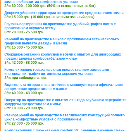
жилье в общежитии комфортные условия
З/п: 60 000 - 100 000 грн. (50% от выполненых работ)
Дворник-уборщик территории на предприятие предоставляем жилье
З/п: 15 000 грн. (10 000 грн. на испытательный срок)
Грузчик-сортировщик на производство удобный график вахта с
проживанием обучаем всему
З/п: 20 000 - 25 500 грн.
Рабочий на производство мешков с проживанием есть несколько
графиков выплата дважды в месяц
З/п: 15 000 - 45 000 грн.
Сборщик-монтажник корпусной мебели с опытом для иногородних
предоставляем комфортабельное жилье
З/п: 42 000 - 88 000 грн.
Комплектовщик товара на склад предоставляем жилье для
иногородних график пятидневка хорошие условия
З/п: при собеседовании.
Водитель категории с на авто iveco с манипулятором официальное
оформление предоставляем жилье
З/п: 40 000 - 43 000 грн.
Оператор на производство с опытом от 1 года глубинная переработка
кукурузы предоставляем жилье
З/п: 18 000 - 20 000 грн
Разнорабочий на производство металлических конструкций полного
цикла комфортные условия с проживанием
З/п: 27 000 - 35 000 грн.
Комплектовщик с проживанием график 5/2, дневные и ночные смены