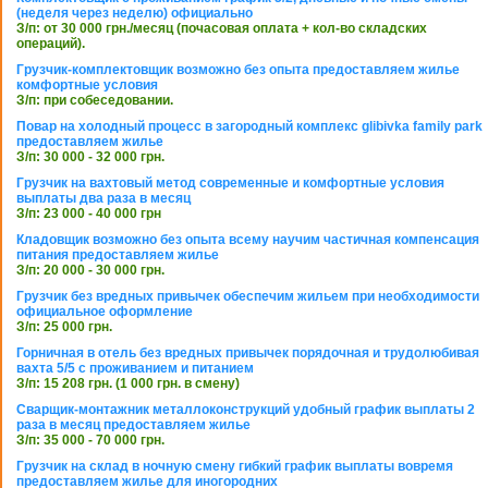
(неделя через неделю) официально
З/п: от 30 000 грн./месяц (почасовая оплата + кол-во складских
операций).
Грузчик-комплектовщик возможно без опыта предоставляем жилье
комфортные условия
З/п: при собеседовании.
Повар на холодный процесс в загородный комплекс glibivka family park
предоставляем жилье
З/п: 30 000 - 32 000 грн.
Грузчик на вахтовый метод современные и комфортные условия
выплаты два раза в месяц
З/п: 23 000 - 40 000 грн
Кладовщик возможно без опыта всему научим частичная компенсация
питания предоставляем жилье
З/п: 20 000 - 30 000 грн.
Грузчик без вредных привычек обеспечим жильем при необходимости
официальное оформление
З/п: 25 000 грн.
Горничная в отель без вредных привычек порядочная и трудолюбивая
вахта 5/5 с проживанием и питанием
З/п: 15 208 грн. (1 000 грн. в смену)
Сварщик-монтажник металлоконструкций удобный график выплаты 2
раза в месяц предоставляем жилье
З/п: 35 000 - 70 000 грн.
Грузчик на склад в ночную смену гибкий график выплаты вовремя
предоставляем жилье для иногородних