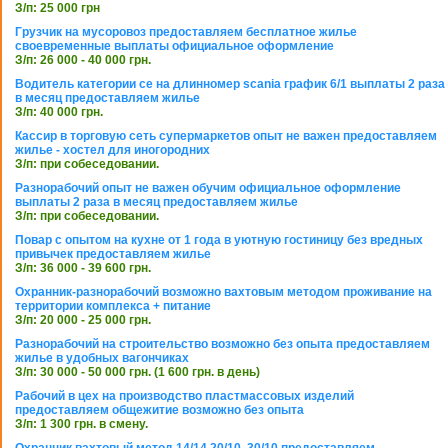
З/п: 25 000 грн
Грузчик на мусоровоз предоставляем бесплатное жилье
своевременные выплаты официальное оформление
З/п: 26 000 - 40 000 грн.
Водитель категории се на длинномер scania график 6/1 выплаты 2 раза
в месяц предоставляем жилье
З/п: 40 000 грн.
Кассир в торговую сеть супермаркетов опыт не важен предоставляем
жилье - хостел для иногородних
З/п: при собеседовании.
Разнорабочий опыт не важен обучим официальное оформление
выплаты 2 раза в месяц предоставляем жилье
З/п: при собеседовании.
Повар с опытом на кухне от 1 года в уютную гостиницу без вредных
привычек предоставляем жилье
З/п: 36 000 - 39 600 грн.
Охранник-разнорабочий возможно вахтовым методом проживание на
территории комплекса + питание
З/п: 20 000 - 25 000 грн.
Разнорабочий на строительство возможно без опыта предоставляем
жилье в удобных вагончиках
З/п: 30 000 - 50 000 грн. (1 600 грн. в день)
Рабочий в цех на производство пластмассовых изделий
предоставляем общежитие возможно без опыта
З/п: 1 300 грн. в смену.