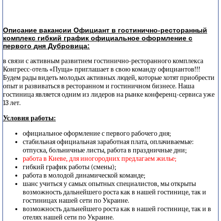
Описание вакансии Официант в гостинично-ресторанный
комплекс гибкий график официальное оформление с
первого дня Дубровица:
в связи с активным развитием гостинично-ресторанного комплекса
Конгресс-отель «Пуща» приглашает в свою команду официантов!!!
Будем рады видеть молодых активных людей, которые хотят приобрести
опыт и развиваться в ресторанном и гостиничном бизнесе. Наша
гостиница является одним из лидеров на рынке конференц-сервиса уже
13 лет.
Условия работы:
официальное оформление с первого рабочего дня;
стабильная официальная заработная плата, оплачиваемые:
отпуска, больничные листы, работа в праздничные дни;
работа в Киеве, для иногородних предлагаем жилье;
гибкий график работы (смены);
работа в молодой динамической команде;
шанс учиться у самых опытных специалистов, мы открыты
возможность дальнейшего роста как в нашей гостинице, так и
гостиницах нашей сети по Украине.
возможность дальнейшего роста как в нашей гостинице, так и в
отелях нашей сети по Украине.