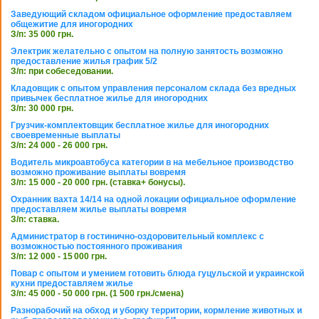
Заведующий складом официальное оформление предоставляем
общежитие для иногородних
З/п: 35 000 грн.
Электрик желательно с опытом на полную занятость возможно
предоставление жилья график 5/2
З/п: при собеседовании.
Кладовщик с опытом управления персоналом склада без вредных
привычек бесплатное жилье для иногородних
З/п: 30 000 грн.
Грузчик-комплектовщик бесплатное жилье для иногородних
своевременные выплаты
З/п: 24 000 - 26 000 грн.
Водитель микроавтобуса категории в на мебельное производство
возможно проживание выплаты вовремя
З/п: 15 000 - 20 000 грн. (ставка+ бонусы).
Охранник вахта 14/14 на одной локации официальное оформление
предоставляем жилье выплаты вовремя
З/п: ставка.
Администратор в гостинично-оздоровительный комплекс с
возможностью постоянного проживания
З/п: 12 000 - 15 000 грн.
Повар с опытом и умением готовить блюда гуцульской и украинской
кухни предоставляем жилье
З/п: 45 000 - 50 000 грн. (1 500 грн./смена)
Разнорабочий на обход и уборку территории, кормление животных и