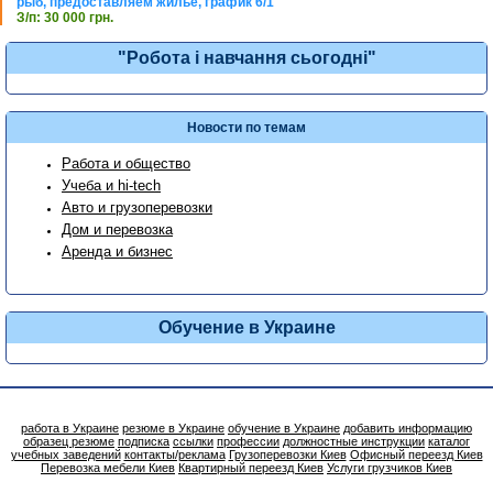
рыб, предоставляем жилье, график 6/1
З/п: 30 000 грн.
"Робота і навчання сьогодні"
Новости по темам
Работа и общество
Учеба и hi-tech
Авто и грузоперевозки
Дом и перевозка
Аренда и бизнес
Обучение в Украине
работа в Украине
резюме в Украине
обучение в Украине
добавить информацию
образец резюме
подписка
ссылки
профессии
должностные инструкции
каталог
учебных заведений
контакты/реклама
Грузоперевозки Киев
Офисный переезд Киев
Перевозка мебели Киев
Квартирный переезд Киев
Услуги грузчиков Киев