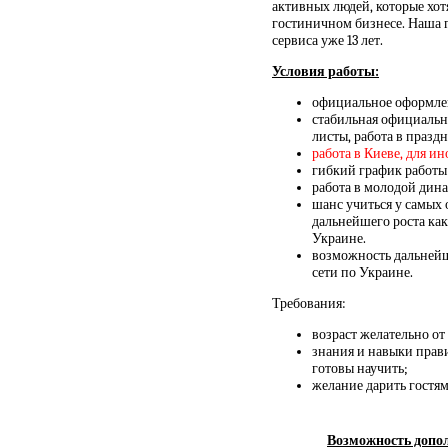
активных людей, которые хот
гостиничном бизнесе. Наша 
сервиса уже 13 лет.
Условия работы:
официальное оформлен
стабильная официальна
листы, работа в празд
работа в Киеве, для и
гибкий график работы
работа в молодой дин
шанс учиться у самых
дальнейшего роста как
Украине.
возможность дальнейше
сети по Украине.
Требования:
возраст желательно от 
знания и навыки прави
готовы научить;
желание дарить гостя
Возможность допол