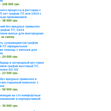
их
 - 108 000 грн.
чего процесса в ресторан с
5 лет график 7/7 или 14/14 с
ьным проживанием
 - 38 000 грн.
чий без вредных привычек
рафик 7/7, 14/14
ляем жилье для иногородних
а за смену.
еть супермаркетов график
 7/7 официальное
е помощь с жильем для
их
 - 24 000 грн.
щица в загородный ресторан
нием график вахтовый 7/7,
енно 4/3, 5/2
 - 23 500 грн.
без вредных привычек в
о-ресторанный комплекс с
ием
 - 50 000 грн.
иемщик на сто комфортные
роживание в корпоративной
 - 30 000 грн.