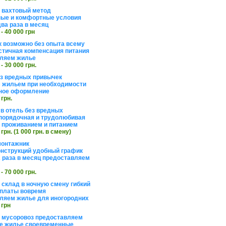
а вахтовый метод
ые и комфортные условия
ва раза в месяц
 - 40 000 грн
 возможно без опыта всему
стичная компенсация питания
ляем жилье
 - 30 000 грн.
ез вредных привычек
 жильем при необходимости
ное оформление
 грн.
 в отель без вредных
порядочная и трудолюбивая
 с проживанием и питанием
 грн. (1 000 грн. в смену)
монтажник
нструкций удобный график
 раза в месяц предоставляем
 - 70 000 грн.
 склад в ночную смену гибкий
платы вовремя
ляем жилье для иногородних
 грн
а мусоровоз предоставляем
е жилье своевременные