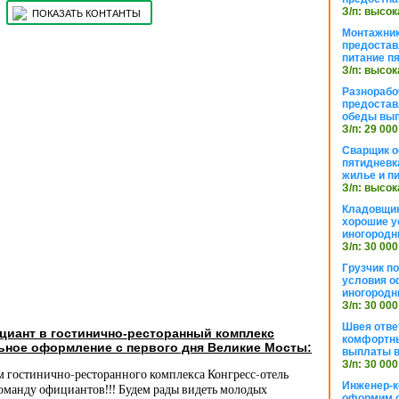
З/п: высок
ПОКАЗАТЬ КОНТАНТЫ
Монтажник
предостав
питание п
З/п: высок
Разнорабо
предостав
обеды вы
З/п: 29 000
Сварщик 
пятидневк
жилье и п
З/п: высок
Кладовщи
хорошие у
иногородн
З/п: 30 000
Грузчик п
условия о
иногородн
З/п: 30 000
Швея отве
циант в гостинично-ресторанный комплекс
комфортны
ьное оформление с первого дня Великие Мосты:
выплаты в
З/п: 30 000
м гостинично-ресторанного комплекса Конгресс-отель
Инженер-к
оманду официантов!!! Будем рады видеть молодых
оформим 