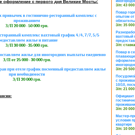
иногородн
 оформление с первого дня Великие Мосты:
З/п: 43 000
Повар горя
 привычек в гостинично-ресторанный комплекс с
опытом от 
проживанием
обязател
З/п: 35 000
З/П 20 000 - 50 000 грн.
Разнорабо
сторанный комплекс вахтовый график 4/4, 7/7, 5/5
вахтовый г
редоставляем жилье и питание
предостав
З/п: ставк
З/П 30 000 - 35 000 грн.
Повар в с
оставляем жилье для иногородних выплаты ежедневно
плавающий
З/П от 25 000 - 30 000 грн.
оформлени
иногородн
ан при отеле график посменный предоставляем жилье
З/п: 20 500
при необходимости
Посудомой
З/П 20 000 грн.
с прожива
10/10, посм
З/п: 21 000
ансии:
Официант 
гостиничн
проживан
З/п: 20 000
Мастер-пр
условия п
квартире
З/п: 10 000