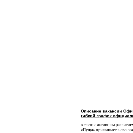
Описание вакансии Офи
гибкий график официал
в связи с активным развитие
«Пуща» приглашает в свою к