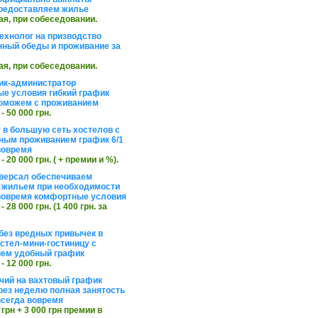
редоставляем жилье
ая, при собеседовании.
ехнолог на призводство
нный обеды и проживание за
ая, при собеседовании.
ик-администратор
е условия гибкий график
оможем с проживанием
 - 50 000 грн.
 в большую сеть хостелов с
ным проживанием график 6/1
вовремя
 - 20 000 грн. ( + премии и %).
версал обеспечиваем
 жильем при необходимости
вовремя комфортные условия
 - 28 000 грн. (1 400 грн. за
без вредных привычек в
стел-мини-гостиницу с
ем удобный график
 - 12 000 грн.
чий на вахтовый график
рез неделю полная занятость
сегда вовремя
 грн + 3 000 грн премии в