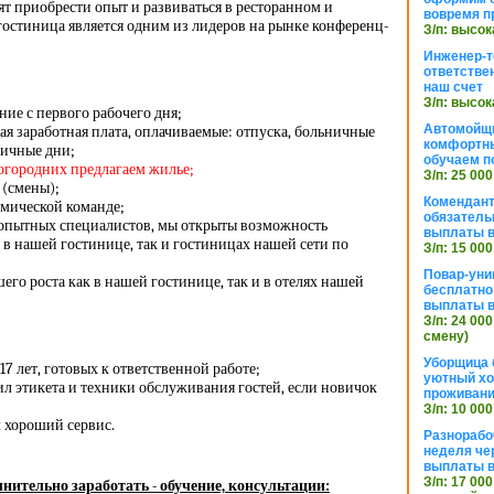
ят приобрести опыт и развиваться в ресторанном и
вовремя п
гостиница является одним из лидеров на рынке конференц-
З/п: высок
Инженер-т
ответстве
наш счет
З/п: высок
ие с первого рабочего дня;
Автомойщ
я заработная плата, оплачиваемые: отпуска, больничные
комфортны
ничные дни;
обучаем п
ногородних предлагаем жилье;
З/п: 25 000
 (смены);
Комендант
амической команде;
обязатель
 опытных специалистов, мы открыты возможность
выплаты 
 в нашей гостинице, так и гостиницах нашей сети по
З/п: 15 000
Повар-уни
го роста как в нашей гостинице, так и в отелях нашей
бесплатно
выплаты 
З/п: 24 000
смену)
Уборщица 
17 лет, готовых к ответственной работе;
уютный хо
л этикета и техники обслуживания гостей, если новичок
проживани
З/п: 10 000
м хороший сервис.
Разнорабо
неделя че
выплаты в
З/п: 17 000
нительно заработать - обучение, консультации: