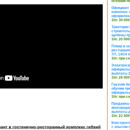
осенний п
Официант 
комплекс 
оформлени
З/п: 30 000
Тракторис
строитель
щебень) п
З/п: 20 000
Повар в з
ресторанн
7/7, 14/14
З/п: при с
Электросв
официальн
выплаты 2
З/п: 26 000
Грузчик бе
обучим пр
официальн
З/п: при с
Продавец-
иногородн
выплаты 
З/п: 22 400
Конструкт
ант в гостинично-ресторанный комплекс гибкий
с опытом 