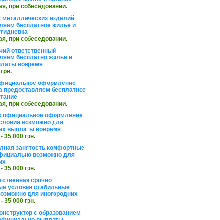
ая, при собеседовании.
 металлических изделий
ляем бесплатное жилье и
ятидневка
ая, при собеседовании.
чий ответственный
ляем бесплатно жилье и
платы вовремя
 грн.
официальное оформление
а предоставляем бесплатное
итание
ая, при собеседовании.
к официальное оформление
словия возможно для
их выплаты вовремя
 - 35 000 грн.
олная занятость комфортные
фициально возможно для
их
 - 35 000 грн.
тственная срочно
е условия стабильные
озможно для иногородних
 - 35 000 грн.
онструктор с образованием
официально выплаты