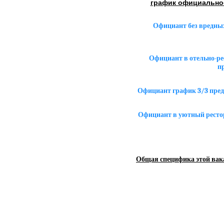
график официальное
Официант без вредных
Официант в отельно-ре
п
Официант график 3/3 пред
Официант в уютный рестор
Общая специфика этой вак