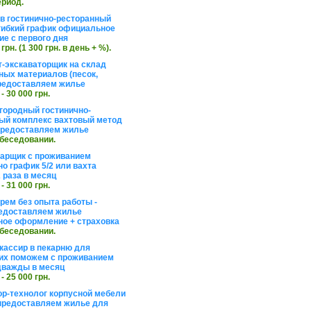
ериод.
в гостинично-ресторанный
гибкий график официальное
е с первого дня
 грн. (1 300 грн. в день + %).
т-экскаваторщик на склад
ных материалов (песок,
редоставляем жилье
 - 30 000 грн.
агородный гостинично-
ый комплекс вахтовый метод
 предоставляем жилье
обеседовании.
арщик с проживанием
о график 5/2 или вахта
 раза в месяц
 - 31 000 грн.
рем без опыта работы -
едоставляем жилье
ое оформление + страховка
обеседовании.
кассир в пекарню для
их поможем с проживанием
дважды в месяц
 - 25 000 грн.
ор-технолог корпусной мебели
предоставляем жилье для