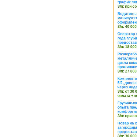
график пя
З/п: при с
Водитель к
манипуля
оформлен
З/п: 40 000
Оператор 
года глуб
предостав
З/п: 18 000
Разнорабо
металличе
цикла ком
проживан
З/п: 27 000
Комплекто
5/2, днев
через нед
З/п: от 30
оплата + к
Грузчик-к
опыта пре
комфортн
З/п: при с
Повар на 
загородный
предостав
З/п: 30 000