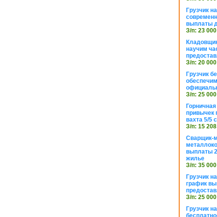
Грузчик н
современн
выплаты д
З/п: 23 000
Кладовщик
научим ча
предостав
З/п: 20 000
Грузчик б
обеспечим
официаль
З/п: 25 000
Горничная
привычек 
вахта 5/5
З/п: 15 208
Сварщик-
металлоко
выплаты 2
жилье
З/п: 35 000
Грузчик на
график вы
предостав
З/п: 25 000
Грузчик н
бесплатно