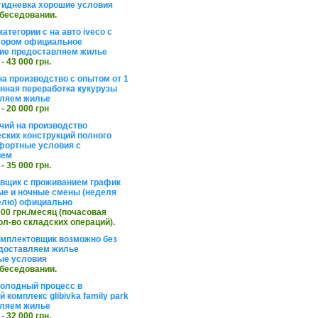
тидневка хорошие условия
обеседовании.
атегории с на авто iveco с
тором официальное
ие предоставляем жилье
 - 43 000 грн.
на производство с опытом от 1
инная переработка кукурузы
ляем жилье
 - 20 000 грн
чий на производство
ских конструкций полного
фортные условия с
ием
 - 35 000 грн.
вщик с проживанием график
ные и ночные смены (неделя
елю) официально
 000 грн./месяц (почасовая
ол-во складских операций).
омплектовщик возможно без
доставляем жилье
ые условия
обеседовании.
холодный процесс в
 комплекс glibivka family park
ляем жилье
 - 32 000 грн.