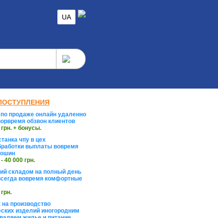
UA
ПОСТУПЛЕНИЯ
по продаже онлайн удаленно
орвремя обзвон клиентов
 грн. + бонусы.
танка чпу в цех
работки выплаты вовремя
тошин
 - 40 000 грн.
й складом на полный день
сегда вовремя комфортные
 грн.
 на производство
ских изделий иногородним
валяем жилье и питание