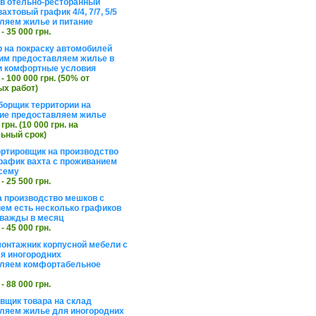
в отельно-ресторанный
ахтовый график 4/4, 7/7, 5/5
ляем жилье и питание
 - 35 000 грн.
 на покраску автомобилей
им предоставляем жилье в
и комфортные условия
 - 100 000 грн. (50% от
х работ)
борщик территории на
ие предоставляем жилье
 грн. (10 000 грн. на
ьный срок)
ортировщик на производство
рафик вахта с проживанием
сему
 - 25 500 грн.
а производство мешков с
ем есть несколько графиков
важды в месяц
 - 45 000 грн.
онтажник корпусной мебели с
я иногородних
вляем комфортабельное
 - 88 000 грн.
вщик товара на склад
ляем жилье для иногородних