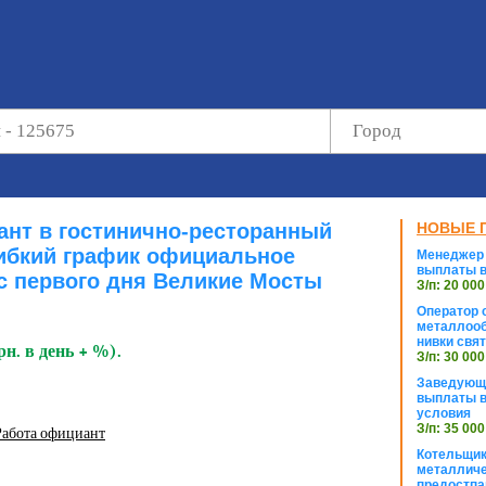
нт в гостинично-ресторанный
НОВЫЕ 
ибкий график официальное
Менеджер 
выплаты в
 первого дня Великие Мосты
З/п: 20 000
Оператор с
металлооб
нивки свя
рн. в день + %).
З/п: 30 000
Заведующи
выплаты в
условия
З/п: 35 000
Работа официант
Котельщик
металличе
предостпа