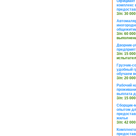
Официант 
комплекс в
предостав
З/п: 30 000
Автомаляр
иногородн
общежити
З/п: 60 000
выполнены
Дворник-у
предприят
З/п: 15 000
испытател
Грузчик-с
удобный г
обучаем в
З/п: 20 000
Рабочий н
проживани
выплата д
З/п: 15 000
Сборщик-м
опытом дл
предоста
жилье
З/п: 42 000
Комплекто
предостав