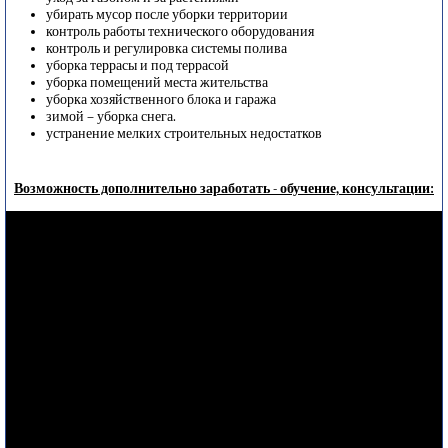
убирать мусор после уборки территории
контроль работы технического оборудования
контроль и регулировка системы полива
уборка террасы и под террасой
уборка помещений места жительства
уборка хозяйственного блока и гаража
зимой – уборка снега.
устранение мелких строительных недостатков
Возможность дополнительно заработать - обучение, консультации: