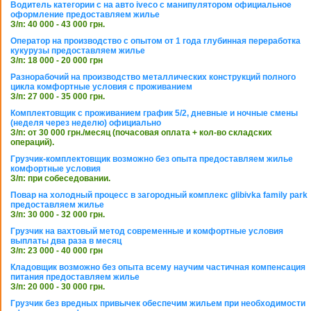
Водитель категории с на авто iveco с манипулятором официальное
оформление предоставляем жилье
З/п: 40 000 - 43 000 грн.
Оператор на производство с опытом от 1 года глубинная переработка
кукурузы предоставляем жилье
З/п: 18 000 - 20 000 грн
Разнорабочий на производство металлических конструкций полного
цикла комфортные условия с проживанием
З/п: 27 000 - 35 000 грн.
Комплектовщик с проживанием график 5/2, дневные и ночные смены
(неделя через неделю) официально
З/п: от 30 000 грн./месяц (почасовая оплата + кол-во складских
операций).
Грузчик-комплектовщик возможно без опыта предоставляем жилье
комфортные условия
З/п: при собеседовании.
Повар на холодный процесс в загородный комплекс glibivka family park
предоставляем жилье
З/п: 30 000 - 32 000 грн.
Грузчик на вахтовый метод современные и комфортные условия
выплаты два раза в месяц
З/п: 23 000 - 40 000 грн
Кладовщик возможно без опыта всему научим частичная компенсация
питания предоставляем жилье
З/п: 20 000 - 30 000 грн.
Грузчик без вредных привычек обеспечим жильем при необходимости