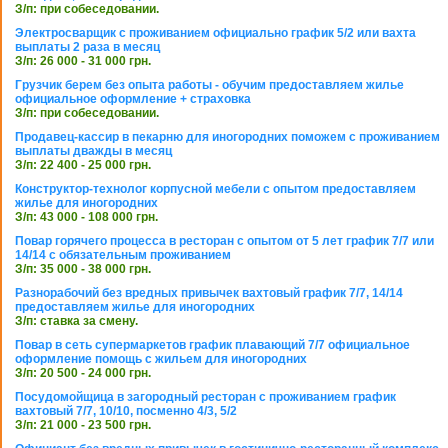
З/п: при собеседовании.
Электросварщик с проживанием официально график 5/2 или вахта
выплаты 2 раза в месяц
З/п: 26 000 - 31 000 грн.
Грузчик берем без опыта работы - обучим предоставляем жилье
официальное оформление + страховка
З/п: при собеседовании.
Продавец-кассир в пекарню для иногородних поможем с проживанием
выплаты дважды в месяц
З/п: 22 400 - 25 000 грн.
Конструктор-технолог корпусной мебели с опытом предоставляем
жилье для иногородних
З/п: 43 000 - 108 000 грн.
Повар горячего процесса в ресторан с опытом от 5 лет график 7/7 или
14/14 с обязательным проживанием
З/п: 35 000 - 38 000 грн.
Разнорабочий без вредных привычек вахтовый график 7/7, 14/14
предоставляем жилье для иногородних
З/п: ставка за смену.
Повар в сеть супермаркетов график плавающий 7/7 официальное
оформление помощь с жильем для иногородних
З/п: 20 500 - 24 000 грн.
Посудомойщица в загородный ресторан с проживанием график
вахтовый 7/7, 10/10, посменно 4/3, 5/2
З/п: 21 000 - 23 500 грн.