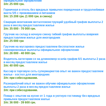
официальное оформление
З/п: 25 000 грн.
Горничная в отель без вредных привычек порядочная и трудолюбивая
вахта 5/5 с проживанием и питанием
З/п: 15 208 грн. (1 000 грн. в смену)
Сварщик-монтажник металлоконструкций удобный график выплаты 2
раза в месяц предоставляем жилье
З/п: 35 000 - 70 000 грн.
Грузчик на склад в ночную смену гибкий график выплаты вовремя
предоставляем жилье для иногородних
З/п: 25 000 грн
Грузчик на мусоровоз предоставляем бесплатное жилье
своевременные выплаты официальное оформление
З/п: 26 000 - 40 000 грн.
Водитель категории се на длинномер scania график 6/1 выплаты 2 раза
в месяц предоставляем жилье
З/п: 40 000 грн.
Кассир в торговую сеть супермаркетов опыт не важен предоставляем
жилье - хостел для иногородних
З/п: при собеседовании.
Разнорабочий опыт не важен обучим официальное оформление
выплаты 2 раза в месяц предоставляем жилье
З/п: при собеседовании.
Повар с опытом на кухне от 1 года в уютную гостиницу без вредных
привычек предоставляем жилье
З/п: 36 000 - 39 600 грн.