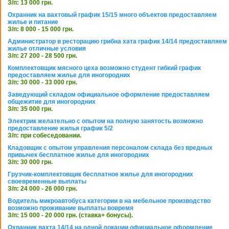
З/п: 13 000 грн.
Охранник на вахтовый график 15/15 много объектов предоставляем
жилье и питание
З/п: 8 000 - 15 000 грн.
Администратор в ресторацию грибна хата график 14/14 предоставляем
жилье отличные условия
З/п: 27 200 - 28 500 грн.
Комплектовщик мясного цеха возможно студент гибкий график
предоставляем жилье для иногородних
З/п: 30 000 - 33 000 грн.
Заведующий складом официальное оформление предоставляем
общежитие для иногородних
З/п: 35 000 грн.
Электрик желательно с опытом на полную занятость возможно
предоставление жилья график 5/2
З/п: при собеседовании.
Кладовщик с опытом управления персоналом склада без вредных
привычек бесплатное жилье для иногородних
З/п: 30 000 грн.
Грузчик-комплектовщик бесплатное жилье для иногородних
своевременные выплаты
З/п: 24 000 - 26 000 грн.
Водитель микроавтобуса категории в на мебельное производство
возможно проживание выплаты вовремя
З/п: 15 000 - 20 000 грн. (ставка+ бонусы).
Охранник вахта 14/14 на одной локации официальное оформление