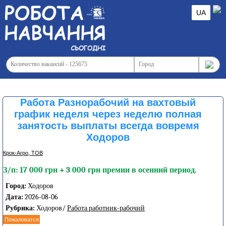
UA
Работа Разнорабочий на вахтовый
график неделя через неделю полная
занятость выплаты всегда вовремя
Ходоров
Крок-Агро, ТОВ
З/п: 17 000 грн + 3 000 грн премии в осенний период.
Город:
Ходоров
Дата:
2026-08-06
Рубрика:
Ходоров/
Работа работник-рабочий
Пожаловатся