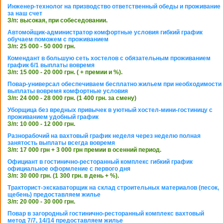
Инженер-технолог на призводство ответственный обеды и проживание
за наш счет
З/п: высокая, при собеседовании.
Автомойщик-администратор комфортные условия гибкий график
обучаем поможем с проживанием
З/п: 25 000 - 50 000 грн.
Комендант в большую сеть хостелов с обязательным проживанием
график 6/1 выплаты вовремя
З/п: 15 000 - 20 000 грн. ( + премии и %).
Повар-универсал обеспечиваем бесплатно жильем при необходимости
выплаты вовремя комфортные условия
З/п: 24 000 - 28 000 грн. (1 400 грн. за смену)
Уборщица без вредных привычек в уютный хостел-мини-гостиницу с
проживанием удобный график
З/п: 10 000 - 12 000 грн.
Разнорабочий на вахтовый график неделя через неделю полная
занятость выплаты всегда вовремя
З/п: 17 000 грн + 3 000 грн премии в осенний период.
Официант в гостинично-ресторанный комплекс гибкий график
официальное оформление с первого дня
З/п: 30 000 грн. (1 300 грн. в день + %).
Тракторист-экскаваторщик на склад строительных материалов (песок,
щебень) предоставляем жилье
З/п: 20 000 - 30 000 грн.
Повар в загородный гостинично-ресторанный комплекс вахтовый
метод 7/7, 14/14 предоставляем жилье