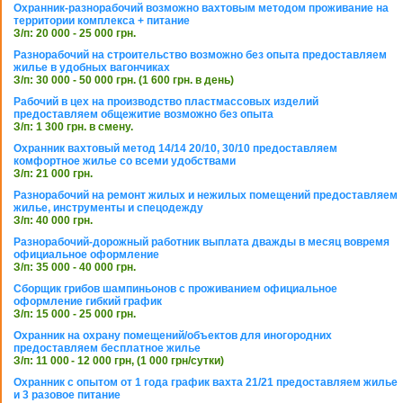
Охранник-разнорабочий возможно вахтовым методом проживание на
территории комплекса + питание
З/п: 20 000 - 25 000 грн.
Разнорабочий на строительство возможно без опыта предоставляем
жилье в удобных вагончиках
З/п: 30 000 - 50 000 грн. (1 600 грн. в день)
Рабочий в цех на производство пластмассовых изделий
предоставляем общежитие возможно без опыта
З/п: 1 300 грн. в смену.
Охранник вахтовый метод 14/14 20/10, 30/10 предоставляем
комфортное жилье со всеми удобствами
З/п: 21 000 грн.
Разнорабочий на ремонт жилых и нежилых помещений предоставляем
жилье, инструменты и спецодежду
З/п: 40 000 грн.
Разнорабочий-дорожный работник выплата дважды в месяц вовремя
официальное оформление
З/п: 35 000 - 40 000 грн.
Сборщик грибов шампиньонов с проживанием официальное
оформление гибкий график
З/п: 15 000 - 25 000 грн.
Охранник на охрану помещений/объектов для иногородних
предоставляем бесплатное жилье
З/п: 11 000 - 12 000 грн, (1 000 грн/сутки)
Охранник с опытом от 1 года график вахта 21/21 предоставляем жилье
и 3 разовое питание