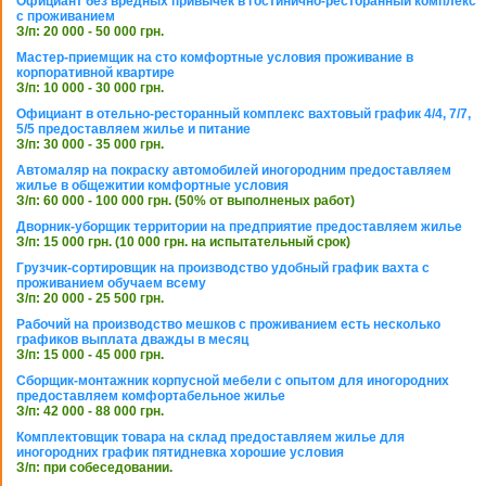
Официант без вредных привычек в гостинично-ресторанный комплекс
с проживанием
З/п: 20 000 - 50 000 грн.
Мастер-приемщик на сто комфортные условия проживание в
корпоративной квартире
З/п: 10 000 - 30 000 грн.
Официант в отельно-ресторанный комплекс вахтовый график 4/4, 7/7,
5/5 предоставляем жилье и питание
З/п: 30 000 - 35 000 грн.
Автомаляр на покраску автомобилей иногородним предоставляем
жилье в общежитии комфортные условия
З/п: 60 000 - 100 000 грн. (50% от выполненых работ)
Дворник-уборщик территории на предприятие предоставляем жилье
З/п: 15 000 грн. (10 000 грн. на испытательный срок)
Грузчик-сортировщик на производство удобный график вахта с
проживанием обучаем всему
З/п: 20 000 - 25 500 грн.
Рабочий на производство мешков с проживанием есть несколько
графиков выплата дважды в месяц
З/п: 15 000 - 45 000 грн.
Сборщик-монтажник корпусной мебели с опытом для иногородних
предоставляем комфортабельное жилье
З/п: 42 000 - 88 000 грн.
Комплектовщик товара на склад предоставляем жилье для
иногородних график пятидневка хорошие условия
З/п: при собеседовании.