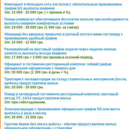
Комендант в большую сеть хостелов с обязательным проживанием
график 6/1 выплаты вовремя
З/п: 15 000 - 20 000 грн. ( + премии и %).
Повар-универсал обеспечиваем бесплатно жильем при необходимости
выплаты вовремя комфортные условия
З/п: 24 000 - 28 000 грн. (1 400 грн. за смену)
Уборщица без вредных привычек в уютный хостел-мини-гостиницу с
проживанием удобный график
З/п: 10 000 - 12 000 грн.
Разнорабочий на вахтовый график неделя через неделю полная
занятость выплаты всегда вовремя
З/п: 17 000 грн + 3 000 грн премии в осенний период.
Официант в гостинично-ресторанный комплекс гибкий график
официальное оформление с первого дня
З/п: 30 000 грн. (1 300 грн. в день + %).
Тракторист-экскаваторщик на склад строительных материалов (песок,
щебень) предоставляем жилье
З/п: 20 000 - 30 000 грн.
Повар в загородный гостинично-ресторанный комплекс вахтовый
метод 7/7, 14/14 предоставляем жилье
З/п: при собеседовании.
Электросварщик с проживанием официально график 5/2 или вахта
выплаты 2 раза в месяц
З/п: 26 000 - 31 000 грн.
Грузчик берем без опыта работы - обучим предоставляем жилье
официальное оформление + страховка