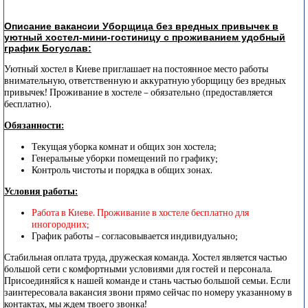
Описание вакансии Уборщица без вредных привычек в
уютный хостел-мини-гостиницу с проживанием удобный
график Богуслав:
Уютный хостел в Киеве приглашает на постоянное место работы
внимательную, ответственную и аккуратную уборщицу без вредных
привычек! Проживание в хостеле – обязательно (предоставляется
бесплатно).
Обязанности:
Текущая уборка комнат и общих зон хостела;
Генеральные уборки помещений по графику;
Контроль чистоты и порядка в общих зонах.
Условия работы:
Работа в Киеве. Проживание в хостеле бесплатно для
иногородних;
График работы – согласовывается индивидуально;
Стабильная оплата труда, дружеская команда. Хостел является частью
большой сети с комфортными условиями для гостей и персонала.
Присоединяйся к нашей команде и стань частью большой семьи. Если
заинтересовала вакансия звони прямо сейчас по номеру указанному в
контактах, мы ждем твоего звонка!