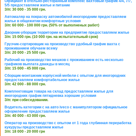
Официант в отельно-ресторанный комплекс вахтовый график 4/4, 7/7,
5/5 предоставляем жилье и питание
З/п: 30 000 - 35 000 грн.
Автомаляр на покраску автомобилей иногородним предоставляем
жилье в общежитии комфортные условия
З/п: 60 000 - 100 000 грн. (50% от выполненых работ)
Дворник-уборщик территории на предприятие предоставляем жилье
З/п: 15 000 грн. (10 000 грн. на испытательный срок)
Грузчик-сортировщик на производство удобный график вахта с
проживанием обучаем всему
З/п: 20 000 - 25 500 грн.
Рабочий на производство мешков с проживанием есть несколько
графиков выплата дважды в месяц
З/п: 15 000 - 45 000 грн.
Сборщик-монтажник корпусной мебели с опытом для иногородних
предоставляем комфортабельное жилье
З/п: 42 000 - 88 000 грн.
Комплектовщик товара на склад предоставляем жилье для
иногородних график пятидневка хорошие условия
З/п: при собеседовании.
Водитель категории с на авто iveco с манипулятором официальное
оформление предоставляем жилье
З/п: 40 000 - 43 000 грн.
Оператор на производство с опытом от 1 года глубинная переработка
кукурузы предоставляем жилье
З/п: 18 000 - 20 000 грн