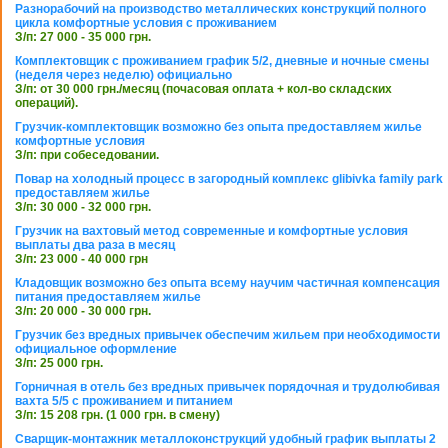
Разнорабочий на производство металлических конструкций полного
цикла комфортные условия с проживанием
З/п: 27 000 - 35 000 грн.
Комплектовщик с проживанием график 5/2, дневные и ночные смены
(неделя через неделю) официально
З/п: от 30 000 грн./месяц (почасовая оплата + кол-во складских
операций).
Грузчик-комплектовщик возможно без опыта предоставляем жилье
комфортные условия
З/п: при собеседовании.
Повар на холодный процесс в загородный комплекс glibivka family park
предоставляем жилье
З/п: 30 000 - 32 000 грн.
Грузчик на вахтовый метод современные и комфортные условия
выплаты два раза в месяц
З/п: 23 000 - 40 000 грн
Кладовщик возможно без опыта всему научим частичная компенсация
питания предоставляем жилье
З/п: 20 000 - 30 000 грн.
Грузчик без вредных привычек обеспечим жильем при необходимости
официальное оформление
З/п: 25 000 грн.
Горничная в отель без вредных привычек порядочная и трудолюбивая
вахта 5/5 с проживанием и питанием
З/п: 15 208 грн. (1 000 грн. в смену)
Сварщик-монтажник металлоконструкций удобный график выплаты 2