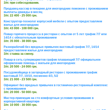
З/п: при собеседовании.
Продавец-кассир в пекарню для иногородних поможем с проживанием
выплаты дважды в месяц
З/п: 22 400 - 25 000 грн.
Конструктор-технолог корпусной мебели с опытом предоставляем
жилье для иногородних
З/п: 43 000 - 108 000 грн.
Повар горячего процесса в ресторан с опытом от 5 лет график 7/7 или
14/14 с обязательным проживанием
З/п: 35 000 - 38 000 грн.
Разнорабочий без вредных привычек вахтовый график 7/7, 14/14
предоставляем жилье для иногородних
З/п: ставка за смену.
Повар в сеть супермаркетов график плавающий 7/7 официальное
оформление помощь с жильем для иногородних
З/п: 20 500 - 24 000 грн.
Посудомойщица в загородный ресторан с проживанием график
вахтовый 7/7, 10/10, посменно 4/3, 5/2
З/п: 21 000 - 23 500 грн.
Официант без вредных привычек в гостинично-ресторанный комплекс
с проживанием
З/п: 20 000 - 50 000 грн.
Мастер-приемщик на сто комфортные условия проживание в
корпоративной квартире
З/п: 10 000 - 30 000 грн.