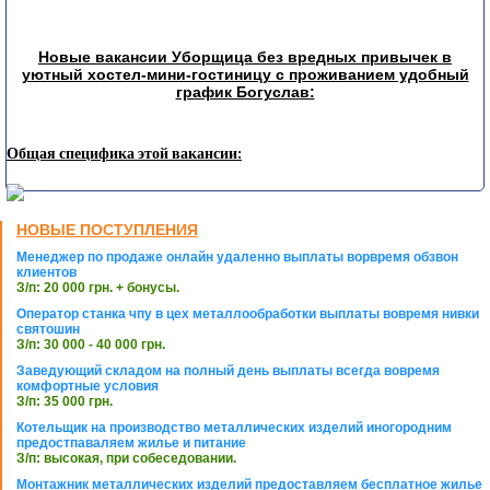
Новые вакансии Уборщица без вредных привычек в
уютный хостел-мини-гостиницу с проживанием удобный
график Богуслав:
Общая специфика этой вакансии:
НОВЫЕ ПОСТУПЛЕНИЯ
Менеджер по продаже онлайн удаленно выплаты ворвремя обзвон
клиентов
З/п: 20 000 грн. + бонусы.
Оператор станка чпу в цех металлообработки выплаты вовремя нивки
святошин
З/п: 30 000 - 40 000 грн.
Заведующий складом на полный день выплаты всегда вовремя
комфортные условия
З/п: 35 000 грн.
Котельщик на производство металлических изделий иногородним
предостпаваляем жилье и питание
З/п: высокая, при собеседовании.
Монтажник металлических изделий предоставляем бесплатное жилье