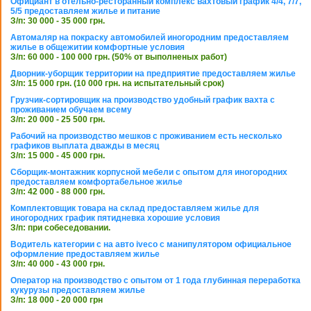
Официант в отельно-ресторанный комплекс вахтовый график 4/4, 7/7,
5/5 предоставляем жилье и питание
З/п: 30 000 - 35 000 грн.
Автомаляр на покраску автомобилей иногородним предоставляем
жилье в общежитии комфортные условия
З/п: 60 000 - 100 000 грн. (50% от выполненых работ)
Дворник-уборщик территории на предприятие предоставляем жилье
З/п: 15 000 грн. (10 000 грн. на испытательный срок)
Грузчик-сортировщик на производство удобный график вахта с
проживанием обучаем всему
З/п: 20 000 - 25 500 грн.
Рабочий на производство мешков с проживанием есть несколько
графиков выплата дважды в месяц
З/п: 15 000 - 45 000 грн.
Сборщик-монтажник корпусной мебели с опытом для иногородних
предоставляем комфортабельное жилье
З/п: 42 000 - 88 000 грн.
Комплектовщик товара на склад предоставляем жилье для
иногородних график пятидневка хорошие условия
З/п: при собеседовании.
Водитель категории с на авто iveco с манипулятором официальное
оформление предоставляем жилье
З/п: 40 000 - 43 000 грн.
Оператор на производство с опытом от 1 года глубинная переработка
кукурузы предоставляем жилье
З/п: 18 000 - 20 000 грн