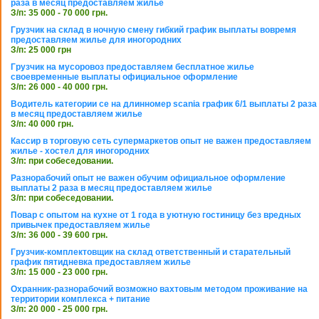
раза в месяц предоставляем жилье
З/п: 35 000 - 70 000 грн.
Грузчик на склад в ночную смену гибкий график выплаты вовремя
предоставляем жилье для иногородних
З/п: 25 000 грн
Грузчик на мусоровоз предоставляем бесплатное жилье
своевременные выплаты официальное оформление
З/п: 26 000 - 40 000 грн.
Водитель категории се на длинномер scania график 6/1 выплаты 2 раза
в месяц предоставляем жилье
З/п: 40 000 грн.
Кассир в торговую сеть супермаркетов опыт не важен предоставляем
жилье - хостел для иногородних
З/п: при собеседовании.
Разнорабочий опыт не важен обучим официальное оформление
выплаты 2 раза в месяц предоставляем жилье
З/п: при собеседовании.
Повар с опытом на кухне от 1 года в уютную гостиницу без вредных
привычек предоставляем жилье
З/п: 36 000 - 39 600 грн.
Грузчик-комплектовщик на склад ответственный и старательный
график пятидневка предоставляем жилье
З/п: 15 000 - 23 000 грн.
Охранник-разнорабочий возможно вахтовым методом проживание на
территории комплекса + питание
З/п: 20 000 - 25 000 грн.