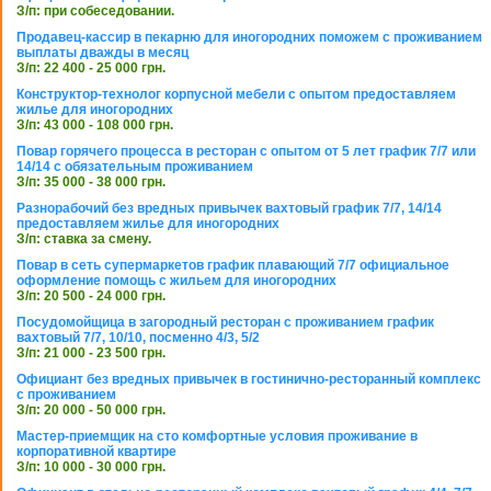
З/п: при собеседовании.
Продавец-кассир в пекарню для иногородних поможем с проживанием
выплаты дважды в месяц
З/п: 22 400 - 25 000 грн.
Конструктор-технолог корпусной мебели с опытом предоставляем
жилье для иногородних
З/п: 43 000 - 108 000 грн.
Повар горячего процесса в ресторан с опытом от 5 лет график 7/7 или
14/14 с обязательным проживанием
З/п: 35 000 - 38 000 грн.
Разнорабочий без вредных привычек вахтовый график 7/7, 14/14
предоставляем жилье для иногородних
З/п: ставка за смену.
Повар в сеть супермаркетов график плавающий 7/7 официальное
оформление помощь с жильем для иногородних
З/п: 20 500 - 24 000 грн.
Посудомойщица в загородный ресторан с проживанием график
вахтовый 7/7, 10/10, посменно 4/3, 5/2
З/п: 21 000 - 23 500 грн.
Официант без вредных привычек в гостинично-ресторанный комплекс
с проживанием
З/п: 20 000 - 50 000 грн.
Мастер-приемщик на сто комфортные условия проживание в
корпоративной квартире
З/п: 10 000 - 30 000 грн.