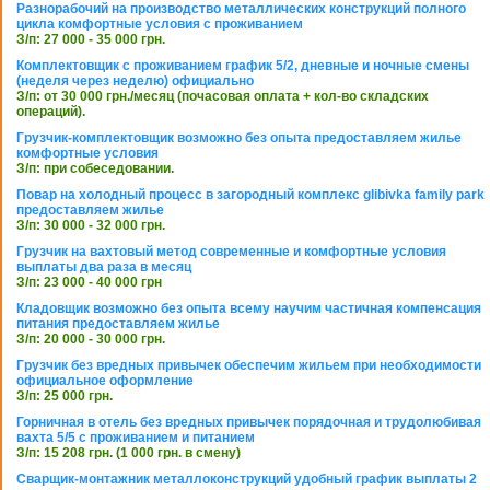
Разнорабочий на производство металлических конструкций полного
цикла комфортные условия с проживанием
З/п: 27 000 - 35 000 грн.
Комплектовщик с проживанием график 5/2, дневные и ночные смены
(неделя через неделю) официально
З/п: от 30 000 грн./месяц (почасовая оплата + кол-во складских
операций).
Грузчик-комплектовщик возможно без опыта предоставляем жилье
комфортные условия
З/п: при собеседовании.
Повар на холодный процесс в загородный комплекс glibivka family park
предоставляем жилье
З/п: 30 000 - 32 000 грн.
Грузчик на вахтовый метод современные и комфортные условия
выплаты два раза в месяц
З/п: 23 000 - 40 000 грн
Кладовщик возможно без опыта всему научим частичная компенсация
питания предоставляем жилье
З/п: 20 000 - 30 000 грн.
Грузчик без вредных привычек обеспечим жильем при необходимости
официальное оформление
З/п: 25 000 грн.
Горничная в отель без вредных привычек порядочная и трудолюбивая
вахта 5/5 с проживанием и питанием
З/п: 15 208 грн. (1 000 грн. в смену)
Сварщик-монтажник металлоконструкций удобный график выплаты 2