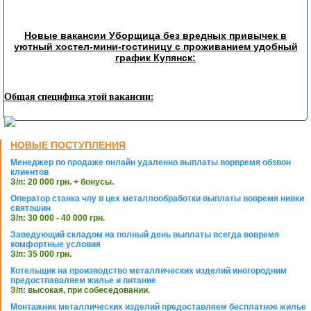
Новые вакансии Уборщица без вредных привычек в
уютный хостел-мини-гостиницу с проживанием удобный
график Купянск:
Общая специфика этой вакансии:
НОВЫЕ ПОСТУПЛЕНИЯ
Менеджер по продаже онлайн удаленно выплаты ворвремя обзвон
клиентов
З/п: 20 000 грн. + бонусы.
Оператор станка чпу в цех металлообработки выплаты вовремя нивки
святошин
З/п: 30 000 - 40 000 грн.
Заведующий складом на полный день выплаты всегда вовремя
комфортные условия
З/п: 35 000 грн.
Котельщик на производство металлических изделий иногородним
предостпаваляем жилье и питание
З/п: высокая, при собеседовании.
Монтажник металлических изделий предоставляем бесплатное жилье