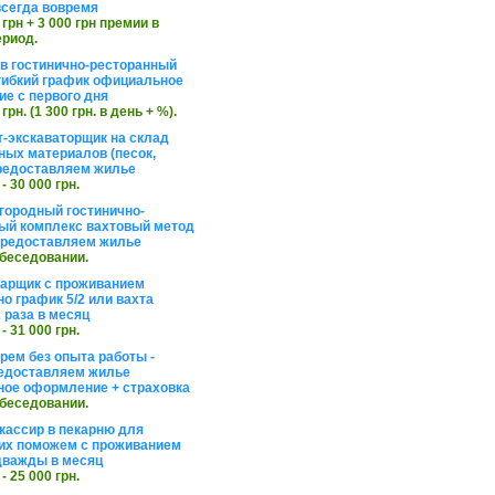
сегда вовремя
 грн + 3 000 грн премии в
ериод.
в гостинично-ресторанный
гибкий график официальное
е с первого дня
 грн. (1 300 грн. в день + %).
т-экскаваторщик на склад
ных материалов (песок,
редоставляем жилье
 - 30 000 грн.
агородный гостинично-
ый комплекс вахтовый метод
 предоставляем жилье
обеседовании.
арщик с проживанием
о график 5/2 или вахта
 раза в месяц
 - 31 000 грн.
рем без опыта работы -
едоставляем жилье
ое оформление + страховка
обеседовании.
кассир в пекарню для
их поможем с проживанием
дважды в месяц
 - 25 000 грн.