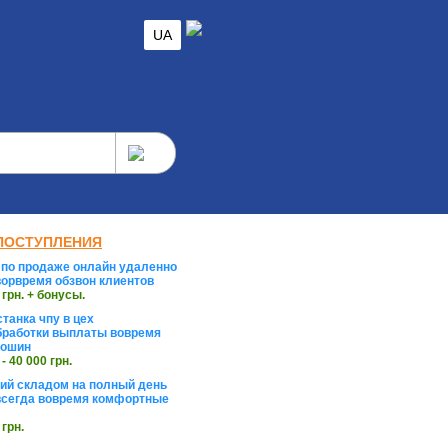
UA
ПОСТУПЛЕНИЯ
по продаже онлайн удаленно
орвремя обзвон клиентов
 грн. + бонусы.
танка чпу в цех
работки выплаты вовремя
тошин
 - 40 000 грн.
й складом на полный день
сегда вовремя комфортные
 грн.