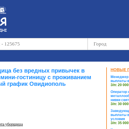
ица без вредных привычек в
НОВЫЕ 
мини-гостиницу с проживанием
Менеджер 
выплаты в
ый график Овидиополь
З/п: 20 000
Оператор с
металлооб
нивки свя
З/п: 30 000
Заведующи
выплаты в
условия
З/п: 35 000
ота уборщица