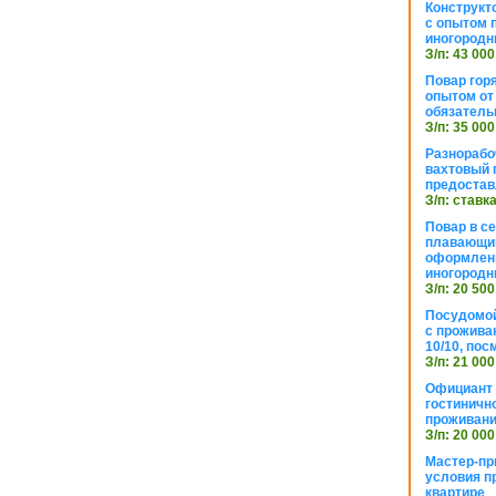
Конструкт
с опытом 
иногородн
З/п: 43 000
Повар горя
опытом от 
обязател
З/п: 35 000
Разнорабо
вахтовый г
предостав
З/п: ставк
Повар в с
плавающий
оформлени
иногородн
З/п: 20 500
Посудомой
с прожива
10/10, посм
З/п: 21 000
Официант 
гостиничн
проживан
З/п: 20 000
Мастер-пр
условия п
квартире