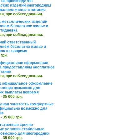
 на производство
ских изделий иногородним
валяем жилье и питание
ая, при собеседовании.
 металлических изделий
ляем бесплатное жилье и
ятидневка
ая, при собеседовании.
чий ответственный
ляем бесплатно жилье и
платы вовремя
 грн.
официальное оформление
а предоставляем бесплатное
итание
ая, при собеседовании.
к официальное оформление
словия возможно для
их выплаты вовремя
 - 35 000 грн.
олная занятость комфортные
фициально возможно для
их
 - 35 000 грн.
тственная срочно
е условия стабильные
озможно для иногородних
 - 35 000 грн.