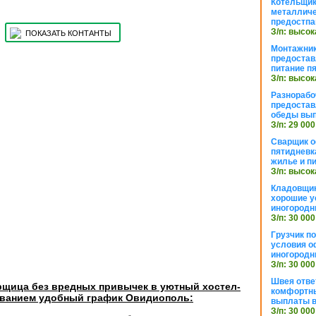
Котельщик
металличе
предостпа
З/п: высок
ПОКАЗАТЬ КОНТАНТЫ
Монтажник
предостав
питание п
З/п: высок
Разнорабо
предостав
обеды вы
З/п: 29 000
Сварщик 
пятидневк
жилье и п
З/п: высок
Кладовщи
хорошие у
иногородн
З/п: 30 000
Грузчик п
условия о
иногородн
З/п: 30 000
Швея отве
рщица без вредных привычек в уютный хостел-
комфортны
иванием удобный график Овидиополь:
выплаты в
З/п: 30 000