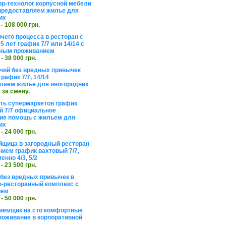
ор-технолог корпусной мебели
предоставляем жилье для
их
 - 108 000 грн.
чего процесса в ресторан с
5 лет график 7/7 или 14/14 с
ьным проживанием
 - 38 000 грн.
чий без вредных привычек
рафик 7/7, 14/14
ляем жилье для иногородних
а за смену.
еть супермаркетов график
 7/7 официальное
е помощь с жильем для
их
 - 24 000 грн.
щица в загородный ресторан
нием график вахтовый 7/7,
енно 4/3, 5/2
 - 23 500 грн.
без вредных привычек в
о-ресторанный комплекс с
ием
 - 50 000 грн.
иемщик на сто комфортные
роживание в корпоративной