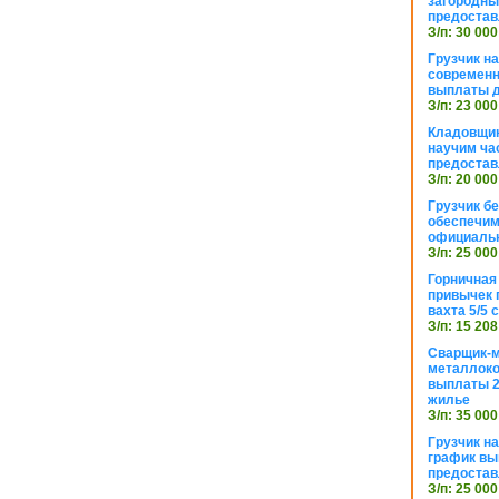
загородный
предостав
З/п: 30 000
Грузчик н
современн
выплаты д
З/п: 23 000
Кладовщик
научим ча
предостав
З/п: 20 000
Грузчик б
обеспечим
официаль
З/п: 25 000
Горничная
привычек 
вахта 5/5
З/п: 15 208
Сварщик-
металлоко
выплаты 2
жилье
З/п: 35 000
Грузчик на
график вы
предостав
З/п: 25 000