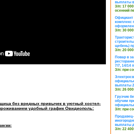
выплаты в
З/п: 17 000
осенний п
Официант 
комплекс 
оформлени
З/п: 30 000
Тракторис
строитель
щебень) п
З/п: 20 000
Повар в з
ресторанн
7/7, 14/14
З/п: при с
Электросв
официальн
выплаты 2
З/п: 26 000
Грузчик бе
обучим пр
щица без вредных привычек в уютный хостел-
официальн
 проживанием удобный график Овидиополь:
З/п: при с
Продавец-
иногородн
выплаты 
ансии:
З/п: 22 400