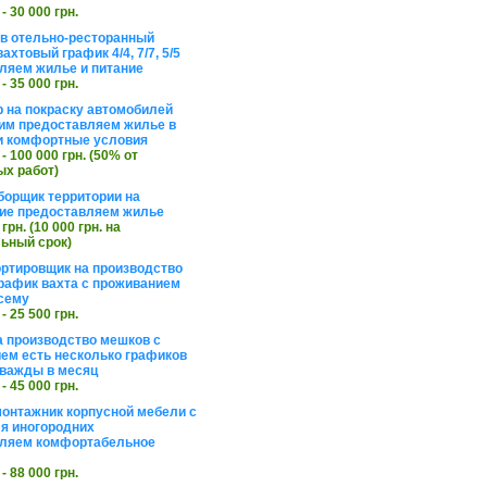
 - 30 000 грн.
в отельно-ресторанный
ахтовый график 4/4, 7/7, 5/5
ляем жилье и питание
 - 35 000 грн.
 на покраску автомобилей
им предоставляем жилье в
и комфортные условия
 - 100 000 грн. (50% от
х работ)
борщик территории на
ие предоставляем жилье
 грн. (10 000 грн. на
ьный срок)
ортировщик на производство
рафик вахта с проживанием
сему
 - 25 500 грн.
а производство мешков с
ем есть несколько графиков
важды в месяц
 - 45 000 грн.
онтажник корпусной мебели с
я иногородних
вляем комфортабельное
 - 88 000 грн.