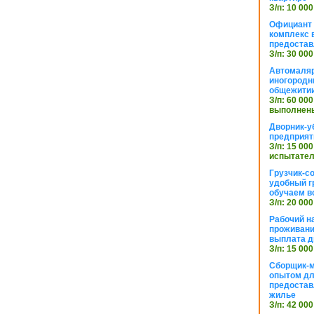
З/п: 10 000
Официант 
комплекс в
предостав
З/п: 30 000
Автомаляр
иногородн
общежити
З/п: 60 000
выполнены
Дворник-у
предприят
З/п: 15 000
испытател
Грузчик-с
удобный г
обучаем в
З/п: 20 000
Рабочий н
проживани
выплата д
З/п: 15 000
Сборщик-м
опытом дл
предоста
жилье
З/п: 42 000