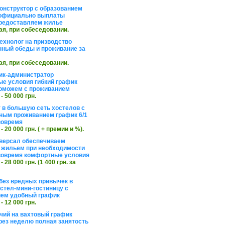
онструктор с образованием
официально выплаты
редоставляем жилье
ая, при собеседовании.
ехнолог на призводство
нный обеды и проживание за
ая, при собеседовании.
ик-администратор
е условия гибкий график
оможем с проживанием
 - 50 000 грн.
 в большую сеть хостелов с
ным проживанием график 6/1
вовремя
 - 20 000 грн. ( + премии и %).
версал обеспечиваем
 жильем при необходимости
вовремя комфортные условия
 - 28 000 грн. (1 400 грн. за
без вредных привычек в
стел-мини-гостиницу с
ем удобный график
 - 12 000 грн.
чий на вахтовый график
рез неделю полная занятость