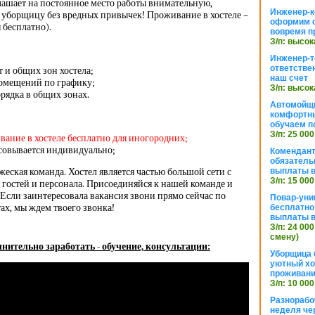
лашает на постоянное место работы внимательную,
Инженер-к
 уборщицу без вредных привычек! Проживание в хостеле –
оформим 
 бесплатно).
вовремя п
З/п: высок
Инженер-т
ответстве
 и общих зон хостела;
наш счет
омещений по графику;
З/п: высок
рядка в общих зонах.
Автомойщ
комфортны
обучаем п
З/п: 25 000
вание в хостеле бесплатно для иногородних;
асовывается индивидуально;
Комендант
обязатель
жеская команда. Хостел является частью большой сети с
выплаты 
З/п: 15 000
гостей и персонала. Присоединяйся к нашей команде и
 Если заинтересовала вакансия звони прямо сейчас по
Повар-уни
ах, мы ждем твоего звонка!
бесплатно
выплаты 
З/п: 24 000
смену)
нительно заработать - обучение, консультации:
Уборщица 
уютный хо
проживани
З/п: 10 000
Разнорабо
неделя че