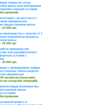
вщик товара на склад
ляем жилье для иногородних
тидневка хорошие условия
обеседовании.
атегории с на авто iveco с
тором официальное
ие предоставляем жилье
 - 43 000 грн.
на производство с опытом от 1
инная переработка кукурузы
ляем жилье
 - 20 000 грн
чий на производство
ских конструкций полного
фортные условия с
ием
 - 35 000 грн.
вщик с проживанием график
ные и ночные смены (неделя
елю) официально
 000 грн./месяц (почасовая
ол-во складских операций).
омплектовщик возможно без
доставляем жилье
ые условия
обеседовании.
холодный процесс в