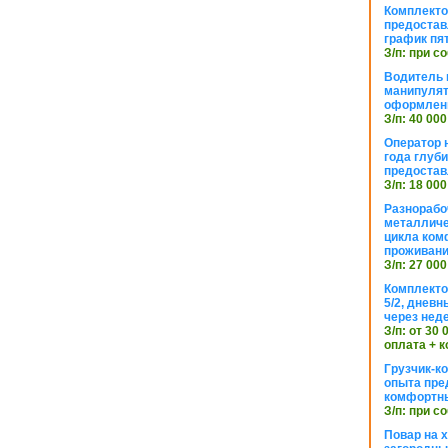
Комплекто
предостав
график пя
З/п: при с
Водитель к
манипуля
оформлен
З/п: 40 000
Оператор 
года глуб
предостав
З/п: 18 000
Разнорабо
металличе
цикла ком
проживан
З/п: 27 000
Комплекто
5/2, днев
через нед
З/п: от 30
оплата + к
Грузчик-к
опыта пре
комфортн
З/п: при с
Повар на 