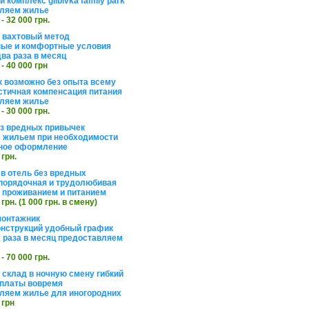
 комплекс glibivka family park
ляем жилье
 - 32 000 грн.
а вахтовый метод
ые и комфортные условия
ва раза в месяц
 - 40 000 грн
 возможно без опыта всему
стичная компенсация питания
ляем жилье
 - 30 000 грн.
ез вредных привычек
 жильем при необходимости
ное оформление
 грн.
 в отель без вредных
порядочная и трудолюбивая
 с проживанием и питанием
 грн. (1 000 грн. в смену)
монтажник
нструкций удобный график
 раза в месяц предоставляем
 - 70 000 грн.
 склад в ночную смену гибкий
платы вовремя
ляем жилье для иногородних
 грн