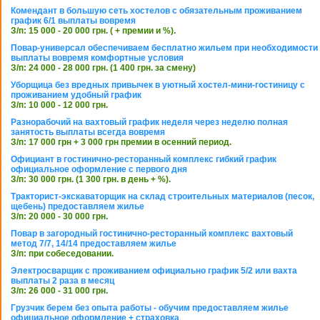
Комендант в большую сеть хостелов с обязательным проживанием
график 6/1 выплаты вовремя
З/п: 15 000 - 20 000 грн. ( + премии и %).
Повар-универсал обеспечиваем бесплатно жильем при необходимости
выплаты вовремя комфортные условия
З/п: 24 000 - 28 000 грн. (1 400 грн. за смену)
Уборщица без вредных привычек в уютный хостел-мини-гостиницу с
проживанием удобный график
З/п: 10 000 - 12 000 грн.
Разнорабочий на вахтовый график неделя через неделю полная
занятость выплаты всегда вовремя
З/п: 17 000 грн + 3 000 грн премии в осенний период.
Официант в гостинично-ресторанный комплекс гибкий график
официальное оформление с первого дня
З/п: 30 000 грн. (1 300 грн. в день + %).
Тракторист-экскаваторщик на склад строительных материалов (песок,
щебень) предоставляем жилье
З/п: 20 000 - 30 000 грн.
Повар в загородный гостинично-ресторанный комплекс вахтовый
метод 7/7, 14/14 предоставляем жилье
З/п: при собеседовании.
Электросварщик с проживанием официально график 5/2 или вахта
выплаты 2 раза в месяц
З/п: 26 000 - 31 000 грн.
Грузчик берем без опыта работы - обучим предоставляем жилье
официальное оформление + страховка