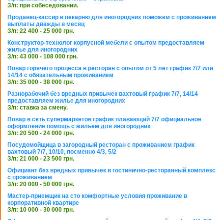
З/п: при собеседовании.
Продавец-кассир в пекарню для иногородних поможем с проживанием
выплаты дважды в месяц
З/п: 22 400 - 25 000 грн.
Конструктор-технолог корпусной мебели с опытом предоставляем
жилье для иногородних
З/п: 43 000 - 108 000 грн.
Повар горячего процесса в ресторан с опытом от 5 лет график 7/7 или
14/14 с обязательным проживанием
З/п: 35 000 - 38 000 грн.
Разнорабочий без вредных привычек вахтовый график 7/7, 14/14
предоставляем жилье для иногородних
З/п: ставка за смену.
Повар в сеть супермаркетов график плавающий 7/7 официальное
оформление помощь с жильем для иногородних
З/п: 20 500 - 24 000 грн.
Посудомойщица в загородный ресторан с проживанием график
вахтовый 7/7, 10/10, посменно 4/3, 5/2
З/п: 21 000 - 23 500 грн.
Официант без вредных привычек в гостинично-ресторанный комплекс
с проживанием
З/п: 20 000 - 50 000 грн.
Мастер-приемщик на сто комфортные условия проживание в
корпоративной квартире
З/п: 10 000 - 30 000 грн.