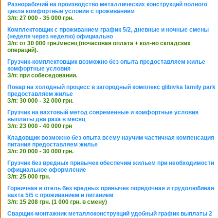
Разнорабочий на производство металлических конструкций полного
цикла комфортные условия с проживанием
З/п: 27 000 - 35 000 грн.
Комплектовщик с проживанием график 5/2, дневные и ночные смены
(неделя через неделю) официально
З/п: от 30 000 грн./месяц (почасовая оплата + кол-во складских
операций).
Грузчик-комплектовщик возможно без опыта предоставляем жилье
комфортные условия
З/п: при собеседовании.
Повар на холодный процесс в загородный комплекс glibivka family park
предоставляем жилье
З/п: 30 000 - 32 000 грн.
Грузчик на вахтовый метод современные и комфортные условия
выплаты два раза в месяц
З/п: 23 000 - 40 000 грн
Кладовщик возможно без опыта всему научим частичная компенсация
питания предоставляем жилье
З/п: 20 000 - 30 000 грн.
Грузчик без вредных привычек обеспечим жильем при необходимости
официальное оформление
З/п: 25 000 грн.
Горничная в отель без вредных привычек порядочная и трудолюбивая
вахта 5/5 с проживанием и питанием
З/п: 15 208 грн. (1 000 грн. в смену)
Сварщик-монтажник металлоконструкций удобный график выплаты 2