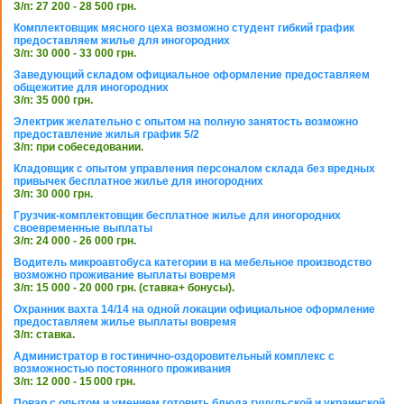
З/п: 27 200 - 28 500 грн.
Комплектовщик мясного цеха возможно студент гибкий график
предоставляем жилье для иногородних
З/п: 30 000 - 33 000 грн.
Заведующий складом официальное оформление предоставляем
общежитие для иногородних
З/п: 35 000 грн.
Электрик желательно с опытом на полную занятость возможно
предоставление жилья график 5/2
З/п: при собеседовании.
Кладовщик с опытом управления персоналом склада без вредных
привычек бесплатное жилье для иногородних
З/п: 30 000 грн.
Грузчик-комплектовщик бесплатное жилье для иногородних
своевременные выплаты
З/п: 24 000 - 26 000 грн.
Водитель микроавтобуса категории в на мебельное производство
возможно проживание выплаты вовремя
З/п: 15 000 - 20 000 грн. (ставка+ бонусы).
Охранник вахта 14/14 на одной локации официальное оформление
предоставляем жилье выплаты вовремя
З/п: ставка.
Администратор в гостинично-оздоровительный комплекс с
возможностью постоянного проживания
З/п: 12 000 - 15 000 грн.
Повар с опытом и умением готовить блюда гуцульской и украинской