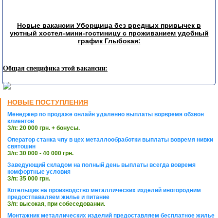
Новые вакансии Уборщица без вредных привычек в
уютный хостел-мини-гостиницу с проживанием удобный
график Глыбокая:
Общая специфика этой вакансии:
НОВЫЕ ПОСТУПЛЕНИЯ
Менеджер по продаже онлайн удаленно выплаты ворвремя обзвон
клиентов
З/п: 20 000 грн. + бонусы.
Оператор станка чпу в цех металлообработки выплаты вовремя нивки
святошин
З/п: 30 000 - 40 000 грн.
Заведующий складом на полный день выплаты всегда вовремя
комфортные условия
З/п: 35 000 грн.
Котельщик на производство металлических изделий иногородним
предостпаваляем жилье и питание
З/п: высокая, при собеседовании.
Монтажник металлических изделий предоставляем бесплатное жилье