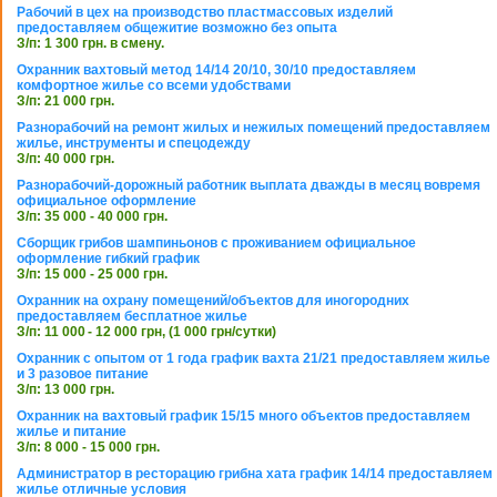
Рабочий в цех на производство пластмассовых изделий
предоставляем общежитие возможно без опыта
З/п: 1 300 грн. в смену.
Охранник вахтовый метод 14/14 20/10, 30/10 предоставляем
комфортное жилье со всеми удобствами
З/п: 21 000 грн.
Разнорабочий на ремонт жилых и нежилых помещений предоставляем
жилье, инструменты и спецодежду
З/п: 40 000 грн.
Разнорабочий-дорожный работник выплата дважды в месяц вовремя
официальное оформление
З/п: 35 000 - 40 000 грн.
Сборщик грибов шампиньонов с проживанием официальное
оформление гибкий график
З/п: 15 000 - 25 000 грн.
Охранник на охрану помещений/объектов для иногородних
предоставляем бесплатное жилье
З/п: 11 000 - 12 000 грн, (1 000 грн/сутки)
Охранник с опытом от 1 года график вахта 21/21 предоставляем жилье
и 3 разовое питание
З/п: 13 000 грн.
Охранник на вахтовый график 15/15 много объектов предоставляем
жилье и питание
З/п: 8 000 - 15 000 грн.
Администратор в ресторацию грибна хата график 14/14 предоставляем
жилье отличные условия