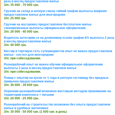
раза в месяц предоставляем жилье
З/п: 35 000 - 70 000 грн.
Грузчик на склад в ночную смену гибкий график выплаты вовремя
предоставляем жилье для иногородних
З/п: 25 000 грн
Грузчик на мусоровоз предоставляем бесплатное жилье
своевременные выплаты официальное оформление
З/п: 26 000 - 40 000 грн.
Водитель категории се на длинномер scania график 6/1 выплаты 2 раза
в месяц предоставляем жилье
З/п: 40 000 грн.
Кассир в торговую сеть супермаркетов опыт не важен предоставляем
жилье - хостел для иногородних
З/п: при собеседовании.
Разнорабочий опыт не важен обучим официальное оформление
выплаты 2 раза в месяц предоставляем жилье
З/п: при собеседовании.
Повар с опытом на кухне от 1 года в уютную гостиницу без вредных
привычек предоставляем жилье
З/п: 36 000 - 39 600 грн.
Охранник-разнорабочий возможно вахтовым методом проживание на
территории комплекса + питание
З/п: 20 000 - 25 000 грн.
Разнорабочий на строительство возможно без опыта предоставляем
жилье в удобных вагончиках
З/п: 30 000 - 50 000 грн. (1 600 грн. в день)