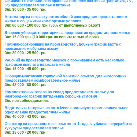
Официант в отельно-ресторанный комплекс вахтовый график 4/4, 7/7,
5/5 предоставляем жилье и питание
З/п: 30 000 - 35 000 грн.
Автомаляр на покраску автомобилей иногородним предоставляем
жилье в общежитии комфортные условия
З/п: 60 000 - 100 000 грн. (50% от выполненых работ)
Дворник-уборщик территории на предприятие предоставляем жилье
З/п: 15 000 грн. (10 000 грн. на испытательный срок)
Грузчик-сортировщик на производство удобный график вахта с
проживанием обучаем всему
З/п: 20 000 - 25 500 грн.
Рабочий на производство мешков с проживанием есть несколько
графиков выплата дважды в месяц
З/п: 15 000 - 45 000 грн.
Сборщик-монтажник корпусной мебели с опытом для иногородних
предоставляем комфортабельное жилье
З/п: 42 000 - 88 000 грн.
Комплектовщик товара на склад предоставляем жилье для
иногородних график пятидневка хорошие условия
З/п: при собеседовании.
Водитель категории с на авто iveco с манипулятором официальное
оформление предоставляем жилье
З/п: 40 000 - 43 000 грн.
Оператор на производство с опытом от 1 года глубинная переработка
кукурузы предоставляем жилье
З/п: 18 000 - 20 000 грн