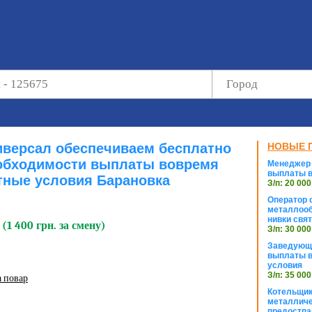
иверсал обеспечиваем бесплатно
НОВЫЕ 
обходимости выплаты вовремя
Менеджер 
выплаты в
ные условия Барановка
З/п: 20 000
Оператор с
металлооб
нивки свя
 (1 400 грн. за смену)
З/п: 30 000
Заведующи
выплаты в
условия
З/п: 35 000
а повар
Котельщик
металличе
предостпа