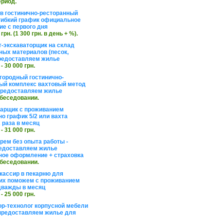
ериод.
в гостинично-ресторанный
гибкий график официальное
е с первого дня
 грн. (1 300 грн. в день + %).
т-экскаваторщик на склад
ных материалов (песок,
редоставляем жилье
 - 30 000 грн.
агородный гостинично-
ый комплекс вахтовый метод
 предоставляем жилье
обеседовании.
арщик с проживанием
о график 5/2 или вахта
 раза в месяц
 - 31 000 грн.
рем без опыта работы -
едоставляем жилье
ое оформление + страховка
обеседовании.
кассир в пекарню для
их поможем с проживанием
дважды в месяц
 - 25 000 грн.
ор-технолог корпусной мебели
предоставляем жилье для