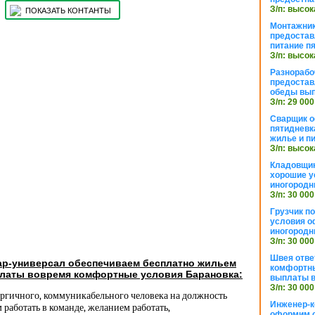
З/п: высок
ПОКАЗАТЬ КОНТАНТЫ
Монтажник
предостав
питание п
З/п: высок
Разнорабо
предостав
обеды вы
З/п: 29 000
Сварщик 
пятидневк
жилье и п
З/п: высок
Кладовщи
хорошие у
иногородн
З/п: 30 000
Грузчик п
условия о
иногородн
З/п: 30 000
Швея отве
ар-универсал обеспечиваем бесплатно жильем
комфортны
латы вовремя комфортные условия Барановка:
выплаты в
З/п: 30 000
ергичного, коммуникабельного человека на должность
Инженер-к
 работать в команде, желанием работать,
оформим 