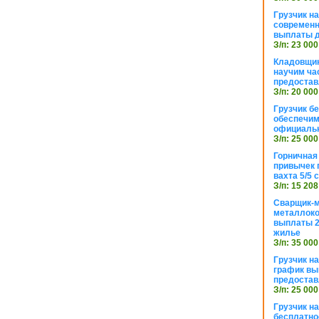
Грузчик н
современн
выплаты д
З/п: 23 000
Кладовщик
научим ча
предостав
З/п: 20 000
Грузчик б
обеспечим
официаль
З/п: 25 000
Горничная
привычек 
вахта 5/5
З/п: 15 208
Сварщик-
металлоко
выплаты 2
жилье
З/п: 35 000
Грузчик на
график вы
предостав
З/п: 25 000
Грузчик н
бесплатно