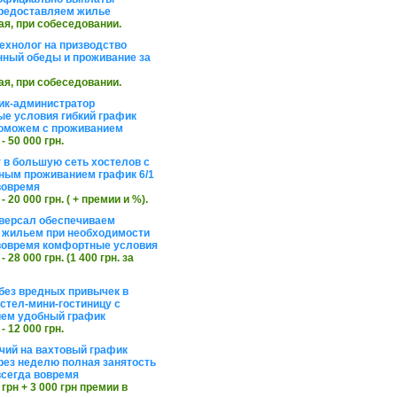
редоставляем жилье
ая, при собеседовании.
ехнолог на призводство
нный обеды и проживание за
ая, при собеседовании.
ик-администратор
е условия гибкий график
оможем с проживанием
 - 50 000 грн.
 в большую сеть хостелов с
ным проживанием график 6/1
вовремя
 - 20 000 грн. ( + премии и %).
версал обеспечиваем
 жильем при необходимости
вовремя комфортные условия
 - 28 000 грн. (1 400 грн. за
без вредных привычек в
стел-мини-гостиницу с
ем удобный график
 - 12 000 грн.
чий на вахтовый график
рез неделю полная занятость
сегда вовремя
 грн + 3 000 грн премии в