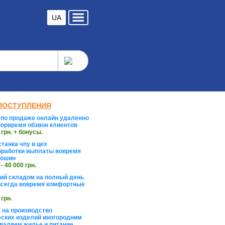
UA
ПОСТУПЛЕНИЯ
по продаже онлайн удаленно
орвремя обзвон клиентов
 грн. + бонусы.
танка чпу в цех
работки выплаты вовремя
тошин
 - 40 000 грн.
й складом на полный день
сегда вовремя комфортные
 грн.
 на производство
ских изделий иногородним
валяем жилье и питание