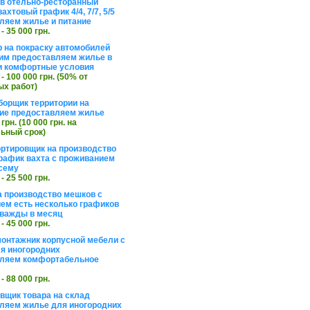
в отельно-ресторанный
ахтовый график 4/4, 7/7, 5/5
ляем жилье и питание
 - 35 000 грн.
 на покраску автомобилей
им предоставляем жилье в
и комфортные условия
 - 100 000 грн. (50% от
х работ)
борщик территории на
ие предоставляем жилье
 грн. (10 000 грн. на
ьный срок)
ортировщик на производство
рафик вахта с проживанием
сему
 - 25 500 грн.
а производство мешков с
ем есть несколько графиков
важды в месяц
 - 45 000 грн.
онтажник корпусной мебели с
я иногородних
вляем комфортабельное
 - 88 000 грн.
вщик товара на склад
ляем жилье для иногородних