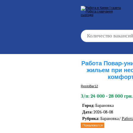
Работа Повар-ун
жильем при не
комфорт
RestoBar12
З/п: 24 000 - 28 000 грн.
Город:
Барановка
Дата:
2026-08-08
Рубрика:
Барановка/
Работ
Пожаловатся