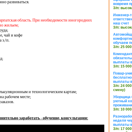
нно развиваться.
вовремя п
З/п: высок
Инженер-т
ответстве
карпатская область. При необходимости иногородних
наш счет
но жильем;
З/п: высок
руда;
Автомойщ
, чай и кофе
комфортны
 з/п.
обучаем п
З/п: 25 000
Комендант
д;
обязатель
выплаты 
З/п: 15 000
Повар-уни
бесплатно
выплаты 
З/п: 24 000
смену)
алькуляционным и технологическим картам;
на рабочем месте;
Уборщица 
уютный хо
заказов.
проживани
З/п: 10 000
Разнорабо
нительно заработать - обучение, консультации:
неделя че
выплаты в
З/п: 17 000