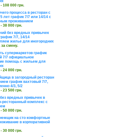
их
 - 108 000 грн.
чего процесса в ресторан с
5 лет график 7/7 или 14/14 с
ьным проживанием
 - 38 000 грн.
чий без вредных привычек
рафик 7/7, 14/14
ляем жилье для иногородних
а за смену.
еть супермаркетов график
 7/7 официальное
е помощь с жильем для
их
 - 24 000 грн.
щица в загородный ресторан
нием график вахтовый 7/7,
енно 4/3, 5/2
 - 23 500 грн.
без вредных привычек в
о-ресторанный комплекс с
ием
 - 50 000 грн.
иемщик на сто комфортные
роживание в корпоративной
 - 30 000 грн.