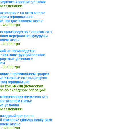
тидневка хорошие условия
обеседовании.
атегории с на авто iveco с
тором официальное
ие предоставляем жилье
 - 43 000 грн.
на производство с опытом от 1
инная переработка кукурузы
ляем жилье
 - 20 000 грн
чий на производство
ских конструкций полного
фортные условия с
ием
 - 35 000 грн.
вщик с проживанием график
ные и ночные смены (неделя
елю) официально
 000 грн./месяц (почасовая
ол-во складских операций).
омплектовщик возможно без
доставляем жилье
ые условия
обеседовании.
холодный процесс в
 комплекс glibivka family park
ляем жилье
 - 32 000 грн.