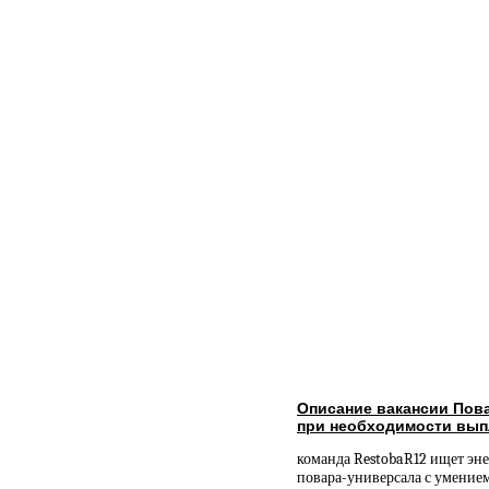
Описание вакансии Пов
при необходимости вып
команда RestobaR12 ищет эн
повара-универсала с умением