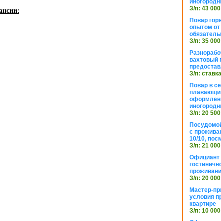
иногородн
З/п: 43 000
ансии:
Повар горя
опытом от 
обязател
З/п: 35 000
Разнорабо
вахтовый г
предостав
З/п: ставк
Повар в с
плавающий
оформлени
иногородн
З/п: 20 500
Посудомой
с прожива
10/10, посм
З/п: 21 000
Официант 
гостиничн
проживан
З/п: 20 000
Мастер-пр
условия п
квартире
З/п: 10 000