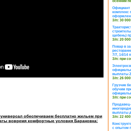
осенний п
Официант 
комплекс 
оформлени
З/п: 30 000
Тракторис
строитель
щебень) п
З/п: 20 000
Повар в з
ресторанн
7/7, 14/14
З/п: при с
Электросв
официальн
выплаты 2
З/п: 26 000
Грузчик бе
обучим пр
официальн
З/п: при с
Продавец-
иногородн
выплаты 
универсал обеспечиваем бесплатно жильем при
З/п: 22 400
аты вовремя комфортные условия Барановка:
Конструкт
с опытом 