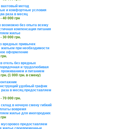
а вахтовый метод
ые и комфортные условия
ва раза в месяц
 - 40 000 грн
 возможно без опыта всему
стичная компенсация питания
ляем жилье
 - 30 000 грн.
ез вредных привычек
 жильем при необходимости
ное оформление
 грн.
 в отель без вредных
порядочная и трудолюбивая
 с проживанием и питанием
 грн. (1 000 грн. в смену)
монтажник
нструкций удобный график
 раза в месяц предоставляем
 - 70 000 грн.
 склад в ночную смену гибкий
платы вовремя
ляем жилье для иногородних
 грн
а мусоровоз предоставляем
е жилье своевременные