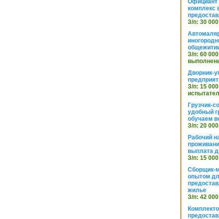
Официант 
комплекс в
предостав
З/п: 30 000
Автомаляр
иногородн
общежити
З/п: 60 000
выполнены
Дворник-у
предприят
З/п: 15 000
испытател
Грузчик-с
удобный г
обучаем в
З/п: 20 000
Рабочий н
проживани
выплата д
З/п: 15 000
Сборщик-м
опытом дл
предоста
жилье
З/п: 42 000
Комплекто
предостав