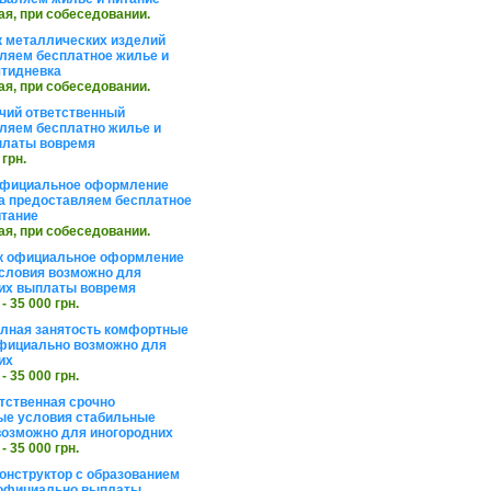
ая, при собеседовании.
 металлических изделий
ляем бесплатное жилье и
ятидневка
ая, при собеседовании.
чий ответственный
ляем бесплатно жилье и
платы вовремя
 грн.
официальное оформление
а предоставляем бесплатное
итание
ая, при собеседовании.
к официальное оформление
словия возможно для
их выплаты вовремя
 - 35 000 грн.
олная занятость комфортные
фициально возможно для
их
 - 35 000 грн.
тственная срочно
е условия стабильные
озможно для иногородних
 - 35 000 грн.
онструктор с образованием
официально выплаты