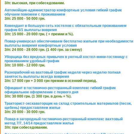
З/п: высокая, при собеседовании.
Автомойщик-администратор комфортные условия гибкий график
обучаем поможем с проживанием
З/п: 25 000 - 50 000 грн.
Комендант в большую сеть хостелов с обязательным проживанием
график 6/1 выплаты вовремя
З/п: 15 000 - 20 000 грн. ( + премии и %).
Повар-универсал обеспечиваем бесплатно жильем при необходимости
выплаты вовремя комфортные условия
З/п: 24 000 - 28 000 грн. (1 400 грн. за смену)
Уборщица без вредных привычек в уютный хостел-мини-гостиницу с
проживанием удобный график
З/п: 10 000 - 12 000 грн.
Разнорабочий на вахтовый график неделя через неделю полная
занятость выплаты всегда вовремя
З/п: 17 000 грн + 3 000 грн премии в осенний период.
Официант в гостинично-ресторанный комплекс гибкий график
официальное оформление с первого дня
З/п: 30 000 грн. (1 300 грн. в день + %).
Тракторист-экскаваторщик на склад строительных материалов (песок,
щебень) предоставляем жилье
З/п: 20 000 - 30 000 грн.
Повар в загородный гостинично-ресторанный комплекс вахтовый
метод 7/7, 14/14 предоставляем жилье
З/п: при собеседовании.