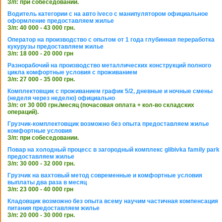
З/п: при собеседовании.
Водитель категории с на авто iveco с манипулятором официальное
оформление предоставляем жилье
З/п: 40 000 - 43 000 грн.
Оператор на производство с опытом от 1 года глубинная переработка
кукурузы предоставляем жилье
З/п: 18 000 - 20 000 грн
Разнорабочий на производство металлических конструкций полного
цикла комфортные условия с проживанием
З/п: 27 000 - 35 000 грн.
Комплектовщик с проживанием график 5/2, дневные и ночные смены
(неделя через неделю) официально
З/п: от 30 000 грн./месяц (почасовая оплата + кол-во складских
операций).
Грузчик-комплектовщик возможно без опыта предоставляем жилье
комфортные условия
З/п: при собеседовании.
Повар на холодный процесс в загородный комплекс glibivka family park
предоставляем жилье
З/п: 30 000 - 32 000 грн.
Грузчик на вахтовый метод современные и комфортные условия
выплаты два раза в месяц
З/п: 23 000 - 40 000 грн
Кладовщик возможно без опыта всему научим частичная компенсация
питания предоставляем жилье
З/п: 20 000 - 30 000 грн.