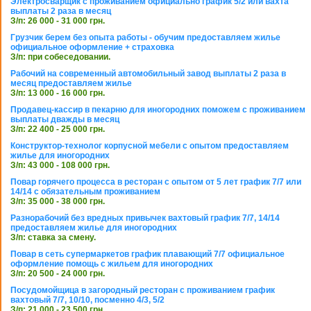
Электросварщик с проживанием официально график 5/2 или вахта
выплаты 2 раза в месяц
З/п: 26 000 - 31 000 грн.
Грузчик берем без опыта работы - обучим предоставляем жилье
официальное оформление + страховка
З/п: при собеседовании.
Рабочий на современный автомобильный завод выплаты 2 раза в
месяц предоставляем жилье
З/п: 13 000 - 16 000 грн.
Продавец-кассир в пекарню для иногородних поможем с проживанием
выплаты дважды в месяц
З/п: 22 400 - 25 000 грн.
Конструктор-технолог корпусной мебели с опытом предоставляем
жилье для иногородних
З/п: 43 000 - 108 000 грн.
Повар горячего процесса в ресторан с опытом от 5 лет график 7/7 или
14/14 с обязательным проживанием
З/п: 35 000 - 38 000 грн.
Разнорабочий без вредных привычек вахтовый график 7/7, 14/14
предоставляем жилье для иногородних
З/п: ставка за смену.
Повар в сеть супермаркетов график плавающий 7/7 официальное
оформление помощь с жильем для иногородних
З/п: 20 500 - 24 000 грн.
Посудомойщица в загородный ресторан с проживанием график
вахтовый 7/7, 10/10, посменно 4/3, 5/2
З/п: 21 000 - 23 500 грн.