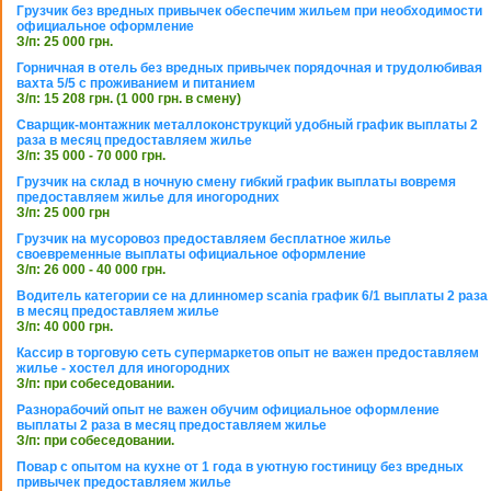
Грузчик без вредных привычек обеспечим жильем при необходимости
официальное оформление
З/п: 25 000 грн.
Горничная в отель без вредных привычек порядочная и трудолюбивая
вахта 5/5 с проживанием и питанием
З/п: 15 208 грн. (1 000 грн. в смену)
Сварщик-монтажник металлоконструкций удобный график выплаты 2
раза в месяц предоставляем жилье
З/п: 35 000 - 70 000 грн.
Грузчик на склад в ночную смену гибкий график выплаты вовремя
предоставляем жилье для иногородних
З/п: 25 000 грн
Грузчик на мусоровоз предоставляем бесплатное жилье
своевременные выплаты официальное оформление
З/п: 26 000 - 40 000 грн.
Водитель категории се на длинномер scania график 6/1 выплаты 2 раза
в месяц предоставляем жилье
З/п: 40 000 грн.
Кассир в торговую сеть супермаркетов опыт не важен предоставляем
жилье - хостел для иногородних
З/п: при собеседовании.
Разнорабочий опыт не важен обучим официальное оформление
выплаты 2 раза в месяц предоставляем жилье
З/п: при собеседовании.
Повар с опытом на кухне от 1 года в уютную гостиницу без вредных
привычек предоставляем жилье