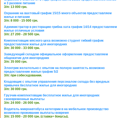
и 3 разовое питание
З/п: 13 000 грн.
Охранник на вахтовый график 15/15 много объектов предоставляем
жилье и питание
З/п: 8 000 - 15 000 грн.
Администратор в ресторацию грибна хата график 14/14 предоставляем
жилье отличные условия
З/п: 27 200 - 28 500 грн.
Комплектовщик мясного цеха возможно студент гибкий график
предоставляем жилье для иногородних
З/п: 30 000 - 33 000 грн.
Заведующий складом официальное оформление предоставляем
общежитие для иногородних
З/п: 35 000 грн.
Электрик желательно с опытом на полную занятость возможно
предоставление жилья график 5/2
З/п: при собеседовании.
Кладовщик с опытом управления персоналом склада без вредных
привычек бесплатное жилье для иногородних
З/п: 30 000 грн.
Грузчик-комплектовщик бесплатное жилье для иногородних
своевременные выплаты
З/п: 24 000 - 26 000 грн.
Водитель микроавтобуса категории в на мебельное производство
возможно проживание выплаты вовремя
З/п: 15 000 - 20 000 грн. (ставка+ бонусы).