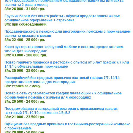
Электросварщик с проживанием официально график 5/2 или вахта
выплаты 2 раза в месяц
З/п: 26 000 - 31 000 грн.
Грузчик берем без опыта работы - обучим предоставляем жилье
официальное оформление + страховка
З/п: при собеседовании.
Продавец-кассир в пекарню для иногородних поможем с проживанием
выплаты дважды в месяц
З/п: 22 400 - 25 000 грн.
Конструктор-технолог корпусной мебели с опытом предоставляем
жилье для иногородних
З/п: 43 000 - 108 000 грн.
Повар горячего процесса в ресторан с опытом от 5 лет график 7/7 или
14/14 с обязательным проживанием
З/п: 35 000 - 38 000 грн.
Разнорабочий без вредных привычек вахтовый график 7/7, 14/14
предоставляем жилье для иногородних
З/п: ставка за смену.
Повар в сеть супермаркетов график плавающий 7/7 официальное
оформление помощь с жильем для иногородних
З/п: 20 500 - 24 000 грн.
Посудомойщица в загородный ресторан с проживанием график
вахтовый 7/7, 10/10, посменно 4/3, 5/2
З/п: 21 000 - 23 500 грн.
Официант без вредных привычек в гостинично-ресторанный комплекс
с проживанием
З/п: 20 000 - 50 000 грн.