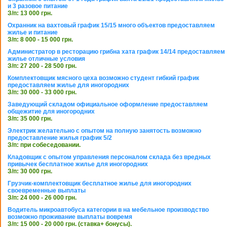
и 3 разовое питание
З/п: 13 000 грн.
Охранник на вахтовый график 15/15 много объектов предоставляем
жилье и питание
З/п: 8 000 - 15 000 грн.
Администратор в ресторацию грибна хата график 14/14 предоставляем
жилье отличные условия
З/п: 27 200 - 28 500 грн.
Комплектовщик мясного цеха возможно студент гибкий график
предоставляем жилье для иногородних
З/п: 30 000 - 33 000 грн.
Заведующий складом официальное оформление предоставляем
общежитие для иногородних
З/п: 35 000 грн.
Электрик желательно с опытом на полную занятость возможно
предоставление жилья график 5/2
З/п: при собеседовании.
Кладовщик с опытом управления персоналом склада без вредных
привычек бесплатное жилье для иногородних
З/п: 30 000 грн.
Грузчик-комплектовщик бесплатное жилье для иногородних
своевременные выплаты
З/п: 24 000 - 26 000 грн.
Водитель микроавтобуса категории в на мебельное производство
возможно проживание выплаты вовремя
З/п: 15 000 - 20 000 грн. (ставка+ бонусы).