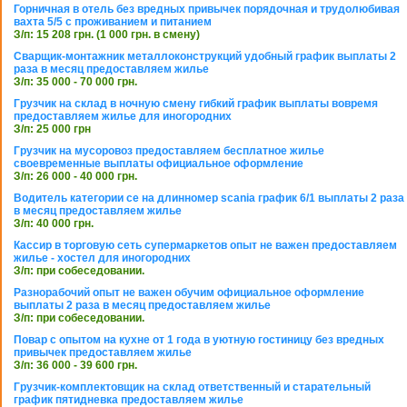
Горничная в отель без вредных привычек порядочная и трудолюбивая
вахта 5/5 с проживанием и питанием
З/п: 15 208 грн. (1 000 грн. в смену)
Сварщик-монтажник металлоконструкций удобный график выплаты 2
раза в месяц предоставляем жилье
З/п: 35 000 - 70 000 грн.
Грузчик на склад в ночную смену гибкий график выплаты вовремя
предоставляем жилье для иногородних
З/п: 25 000 грн
Грузчик на мусоровоз предоставляем бесплатное жилье
своевременные выплаты официальное оформление
З/п: 26 000 - 40 000 грн.
Водитель категории се на длинномер scania график 6/1 выплаты 2 раза
в месяц предоставляем жилье
З/п: 40 000 грн.
Кассир в торговую сеть супермаркетов опыт не важен предоставляем
жилье - хостел для иногородних
З/п: при собеседовании.
Разнорабочий опыт не важен обучим официальное оформление
выплаты 2 раза в месяц предоставляем жилье
З/п: при собеседовании.
Повар с опытом на кухне от 1 года в уютную гостиницу без вредных
привычек предоставляем жилье
З/п: 36 000 - 39 600 грн.
Грузчик-комплектовщик на склад ответственный и старательный
график пятидневка предоставляем жилье