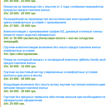
З/п: 40 000 - 43 000 грн.
Оператор на производство с опытом от 1 года глубинная переработка
кукурузы предоставляем жилье
З/п: 18 000 - 20 000 грн
Разнорабочий на производство металлических конструкций полного
цикла комфортные условия с проживанием
З/п: 27 000 - 35 000 грн.
Комплектовщик с проживанием график 5/2, дневные и ночные смены
(неделя через неделю) официально
З/п: от 30 000 грн./месяц (почасовая оплата + кол-во складских
операций).
Грузчик-комплектовщик возможно без опыта предоставляем жилье
комфортные условия
З/п: при собеседовании.
Повар на холодный процесс в загородный комплекс glibivka family park
предоставляем жилье
З/п: 30 000 - 32 000 грн.
Грузчик на вахтовый метод современные и комфортные условия
выплаты два раза в месяц
З/п: 23 000 - 40 000 грн
Кладовщик возможно без опыта всему научим частичная компенсация
питания предоставляем жилье
З/п: 20 000 - 30 000 грн.
Грузчик без вредных привычек обеспечим жильем при необходимости
официальное оформление
З/п: 25 000 грн.