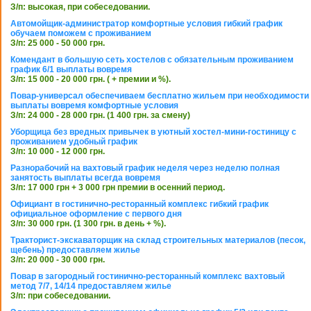
З/п: высокая, при собеседовании.
Автомойщик-администратор комфортные условия гибкий график
обучаем поможем с проживанием
З/п: 25 000 - 50 000 грн.
Комендант в большую сеть хостелов с обязательным проживанием
график 6/1 выплаты вовремя
З/п: 15 000 - 20 000 грн. ( + премии и %).
Повар-универсал обеспечиваем бесплатно жильем при необходимости
выплаты вовремя комфортные условия
З/п: 24 000 - 28 000 грн. (1 400 грн. за смену)
Уборщица без вредных привычек в уютный хостел-мини-гостиницу с
проживанием удобный график
З/п: 10 000 - 12 000 грн.
Разнорабочий на вахтовый график неделя через неделю полная
занятость выплаты всегда вовремя
З/п: 17 000 грн + 3 000 грн премии в осенний период.
Официант в гостинично-ресторанный комплекс гибкий график
официальное оформление с первого дня
З/п: 30 000 грн. (1 300 грн. в день + %).
Тракторист-экскаваторщик на склад строительных материалов (песок,
щебень) предоставляем жилье
З/п: 20 000 - 30 000 грн.
Повар в загородный гостинично-ресторанный комплекс вахтовый
метод 7/7, 14/14 предоставляем жилье
З/п: при собеседовании.