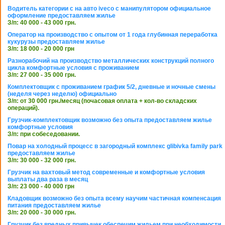
Водитель категории с на авто iveco с манипулятором официальное
оформление предоставляем жилье
З/п: 40 000 - 43 000 грн.
Оператор на производство с опытом от 1 года глубинная переработка
кукурузы предоставляем жилье
З/п: 18 000 - 20 000 грн
Разнорабочий на производство металлических конструкций полного
цикла комфортные условия с проживанием
З/п: 27 000 - 35 000 грн.
Комплектовщик с проживанием график 5/2, дневные и ночные смены
(неделя через неделю) официально
З/п: от 30 000 грн./месяц (почасовая оплата + кол-во складских
операций).
Грузчик-комплектовщик возможно без опыта предоставляем жилье
комфортные условия
З/п: при собеседовании.
Повар на холодный процесс в загородный комплекс glibivka family park
предоставляем жилье
З/п: 30 000 - 32 000 грн.
Грузчик на вахтовый метод современные и комфортные условия
выплаты два раза в месяц
З/п: 23 000 - 40 000 грн
Кладовщик возможно без опыта всему научим частичная компенсация
питания предоставляем жилье
З/п: 20 000 - 30 000 грн.
Грузчик без вредных привычек обеспечим жильем при необходимости