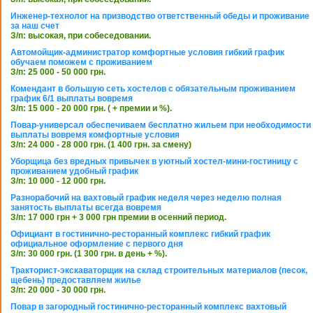
Инженер-технолог на призводство ответственный обеды и проживание
за наш счет
З/п: высокая, при собеседовании.
Автомойщик-администратор комфортные условия гибкий график
обучаем поможем с проживанием
З/п: 25 000 - 50 000 грн.
Комендант в большую сеть хостелов с обязательным проживанием
график 6/1 выплаты вовремя
З/п: 15 000 - 20 000 грн. ( + премии и %).
Повар-универсал обеспечиваем бесплатно жильем при необходимости
выплаты вовремя комфортные условия
З/п: 24 000 - 28 000 грн. (1 400 грн. за смену)
Уборщица без вредных привычек в уютный хостел-мини-гостиницу с
проживанием удобный график
З/п: 10 000 - 12 000 грн.
Разнорабочий на вахтовый график неделя через неделю полная
занятость выплаты всегда вовремя
З/п: 17 000 грн + 3 000 грн премии в осенний период.
Официант в гостинично-ресторанный комплекс гибкий график
официальное оформление с первого дня
З/п: 30 000 грн. (1 300 грн. в день + %).
Тракторист-экскаваторщик на склад строительных материалов (песок,
щебень) предоставляем жилье
З/п: 20 000 - 30 000 грн.
Повар в загородный гостинично-ресторанный комплекс вахтовый