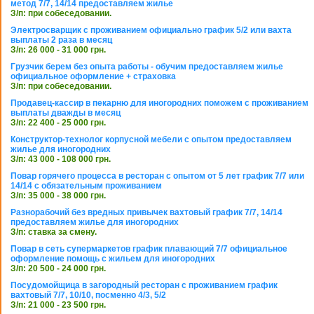
метод 7/7, 14/14 предоставляем жилье
З/п: при собеседовании.
Электросварщик с проживанием официально график 5/2 или вахта
выплаты 2 раза в месяц
З/п: 26 000 - 31 000 грн.
Грузчик берем без опыта работы - обучим предоставляем жилье
официальное оформление + страховка
З/п: при собеседовании.
Продавец-кассир в пекарню для иногородних поможем с проживанием
выплаты дважды в месяц
З/п: 22 400 - 25 000 грн.
Конструктор-технолог корпусной мебели с опытом предоставляем
жилье для иногородних
З/п: 43 000 - 108 000 грн.
Повар горячего процесса в ресторан с опытом от 5 лет график 7/7 или
14/14 с обязательным проживанием
З/п: 35 000 - 38 000 грн.
Разнорабочий без вредных привычек вахтовый график 7/7, 14/14
предоставляем жилье для иногородних
З/п: ставка за смену.
Повар в сеть супермаркетов график плавающий 7/7 официальное
оформление помощь с жильем для иногородних
З/п: 20 500 - 24 000 грн.
Посудомойщица в загородный ресторан с проживанием график
вахтовый 7/7, 10/10, посменно 4/3, 5/2
З/п: 21 000 - 23 500 грн.