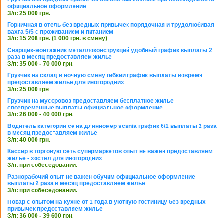
официальное оформление
З/п: 25 000 грн.
Горничная в отель без вредных привычек порядочная и трудолюбивая
вахта 5/5 с проживанием и питанием
З/п: 15 208 грн. (1 000 грн. в смену)
Сварщик-монтажник металлоконструкций удобный график выплаты 2
раза в месяц предоставляем жилье
З/п: 35 000 - 70 000 грн.
Грузчик на склад в ночную смену гибкий график выплаты вовремя
предоставляем жилье для иногородних
З/п: 25 000 грн
Грузчик на мусоровоз предоставляем бесплатное жилье
своевременные выплаты официальное оформление
З/п: 26 000 - 40 000 грн.
Водитель категории се на длинномер scania график 6/1 выплаты 2 раза
в месяц предоставляем жилье
З/п: 40 000 грн.
Кассир в торговую сеть супермаркетов опыт не важен предоставляем
жилье - хостел для иногородних
З/п: при собеседовании.
Разнорабочий опыт не важен обучим официальное оформление
выплаты 2 раза в месяц предоставляем жилье
З/п: при собеседовании.
Повар с опытом на кухне от 1 года в уютную гостиницу без вредных
привычек предоставляем жилье
З/п: 36 000 - 39 600 грн.