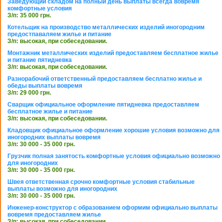
Заведующий складом на полный день выплаты всегда вовремя
комфортные условия
З/п: 35 000 грн.
Котельщик на производство металлических изделий иногородним
предостпаваляем жилье и питание
З/п: высокая, при собеседовании.
Монтажник металлических изделий предоставляем бесплатное жилье
и питание пятидневка
З/п: высокая, при собеседовании.
Разнорабочий ответственный предоставляем бесплатно жилье и
обеды выплаты вовремя
З/п: 29 000 грн.
Сварщик официальное оформление пятидневка предоставляем
бесплатное жилье и питание
З/п: высокая, при собеседовании.
Кладовщик официальное оформление хорошие условия возможно для
иногородних выплаты вовремя
З/п: 30 000 - 35 000 грн.
Грузчик полная занятость комфортные условия официально возможно
для иногородних
З/п: 30 000 - 35 000 грн.
Швея ответственная срочно комфортные условия стабильные
выплаты возможно для иногородних
З/п: 30 000 - 35 000 грн.
Инженер-конструктор с образованием оформим официально выплаты
вовремя предоставляем жилье
З/п: высокая, при собеседовании.