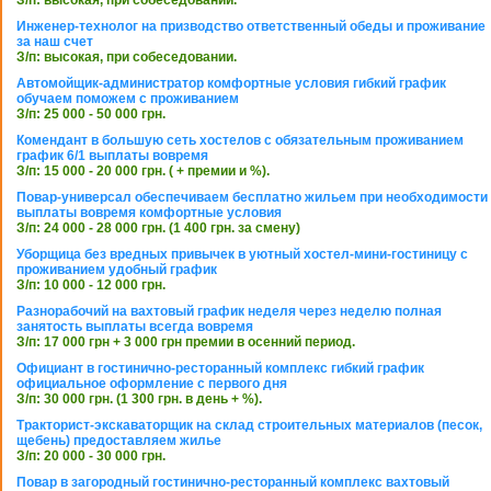
З/п: высокая, при собеседовании.
Инженер-технолог на призводство ответственный обеды и проживание
за наш счет
З/п: высокая, при собеседовании.
Автомойщик-администратор комфортные условия гибкий график
обучаем поможем с проживанием
З/п: 25 000 - 50 000 грн.
Комендант в большую сеть хостелов с обязательным проживанием
график 6/1 выплаты вовремя
З/п: 15 000 - 20 000 грн. ( + премии и %).
Повар-универсал обеспечиваем бесплатно жильем при необходимости
выплаты вовремя комфортные условия
З/п: 24 000 - 28 000 грн. (1 400 грн. за смену)
Уборщица без вредных привычек в уютный хостел-мини-гостиницу с
проживанием удобный график
З/п: 10 000 - 12 000 грн.
Разнорабочий на вахтовый график неделя через неделю полная
занятость выплаты всегда вовремя
З/п: 17 000 грн + 3 000 грн премии в осенний период.
Официант в гостинично-ресторанный комплекс гибкий график
официальное оформление с первого дня
З/п: 30 000 грн. (1 300 грн. в день + %).
Тракторист-экскаваторщик на склад строительных материалов (песок,
щебень) предоставляем жилье
З/п: 20 000 - 30 000 грн.
Повар в загородный гостинично-ресторанный комплекс вахтовый