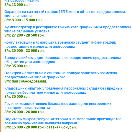
и 3 разовое питание
З/п: 13 000 грн.
Охранник на вахтовый график 15/15 много объектов предоставляем
жилье и питание
З/п: 8 000 - 15 000 грн.
Администратор в ресторацию грибна хата график 14/14 предоставляем
жилье отличные условия
З/п: 27 200 - 28 500 грн.
Комплектовщик мясного цеха возможно студент гибкий график
предоставляем жилье для иногородних
З/п: 30 000 - 33 000 грн.
Заведующий складом официальное оформление предоставляем
общежитие для иногородних
З/п: 35 000 грн.
Электрик желательно с опытом на полную занятость возможно
предоставление жилья график 5/2
З/п: при собеседовании.
Кладовщик с опытом управления персоналом склада без вредных
привычек бесплатное жилье для иногородних
З/п: 30 000 грн.
Грузчик-комплектовщик бесплатное жилье для иногородних
своевременные выплаты
З/п: 24 000 - 26 000 грн.
Водитель микроавтобуса категории в на мебельное производство
возможно проживание выплаты вовремя
З/п: 15 000 - 20 000 грн. (ставка+ бонусы).