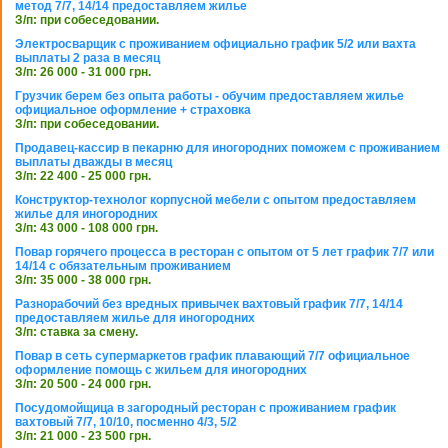
метод 7/7, 14/14 предоставляем жилье
З/п: при собеседовании.
Электросварщик с проживанием официально график 5/2 или вахта
выплаты 2 раза в месяц
З/п: 26 000 - 31 000 грн.
Грузчик берем без опыта работы - обучим предоставляем жилье
официальное оформление + страховка
З/п: при собеседовании.
Продавец-кассир в пекарню для иногородних поможем с проживанием
выплаты дважды в месяц
З/п: 22 400 - 25 000 грн.
Конструктор-технолог корпусной мебели с опытом предоставляем
жилье для иногородних
З/п: 43 000 - 108 000 грн.
Повар горячего процесса в ресторан с опытом от 5 лет график 7/7 или
14/14 с обязательным проживанием
З/п: 35 000 - 38 000 грн.
Разнорабочий без вредных привычек вахтовый график 7/7, 14/14
предоставляем жилье для иногородних
З/п: ставка за смену.
Повар в сеть супермаркетов график плавающий 7/7 официальное
оформление помощь с жильем для иногородних
З/п: 20 500 - 24 000 грн.
Посудомойщица в загородный ресторан с проживанием график
вахтовый 7/7, 10/10, посменно 4/3, 5/2
З/п: 21 000 - 23 500 грн.