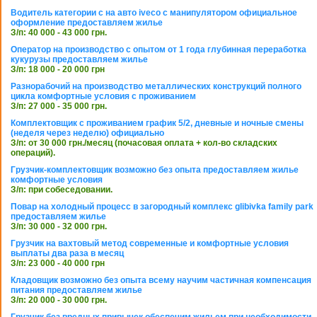
Водитель категории с на авто iveco с манипулятором официальное
оформление предоставляем жилье
З/п: 40 000 - 43 000 грн.
Оператор на производство с опытом от 1 года глубинная переработка
кукурузы предоставляем жилье
З/п: 18 000 - 20 000 грн
Разнорабочий на производство металлических конструкций полного
цикла комфортные условия с проживанием
З/п: 27 000 - 35 000 грн.
Комплектовщик с проживанием график 5/2, дневные и ночные смены
(неделя через неделю) официально
З/п: от 30 000 грн./месяц (почасовая оплата + кол-во складских
операций).
Грузчик-комплектовщик возможно без опыта предоставляем жилье
комфортные условия
З/п: при собеседовании.
Повар на холодный процесс в загородный комплекс glibivka family park
предоставляем жилье
З/п: 30 000 - 32 000 грн.
Грузчик на вахтовый метод современные и комфортные условия
выплаты два раза в месяц
З/п: 23 000 - 40 000 грн
Кладовщик возможно без опыта всему научим частичная компенсация
питания предоставляем жилье
З/п: 20 000 - 30 000 грн.